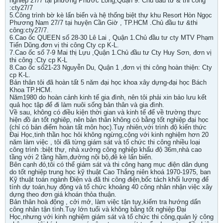
nghiêp 27/7 tại phường Phước Long,Quận 9. Chủ đầu tư & thi công
:cty27/7
5.Công trình bờ kè lấn biển và hệ thống biệt thự khu Resort Hòn Ngọc
Phương Nam 27/7 tại huyện Cần Giờ , TP.HCM .Chủ đầu tư &thi
công:cty27/7.
6.Cao ốc QUEEN số 28-30 Lê Lai , Quận 1.Chủ đầu tư cty MTV Phạm
Tiến Dũng.đơn vị thi công Cty cp K-L.
7.Cao ốc số 7-9 Mai thị Lựu ,Quận 1.Chủ đầu tư Cty Huy Sơn, đơn vị
thi công :Cty cp K-L
8.Cao ốc số21-23 Nguyễn Du, Quận 1 ,đơn vị thi công hoàn thiện: Cty
cp K-L.
Bản thân tôi đã hoàn tất 5 năm đại học khoa xây dựng-đại học Bách
Khoa TP.HCM.
Năm1980 do hoàn cảnh kinh tế gia đình, nên tôi phải xin bảo lưu kết
quả học tập để đi làm nuôi sống bản thân và gia đình.
Về sau, không có điều kiện thời gian và kinh tế để về trường thực
hiện đồ án tốt nghiêp, nên bản thân không có bằng tốt nghiệp đại học
(chỉ có bản điểm hoàn tất môn học).Tuy nhiên,với trình độ kiến thức
Đại Học,tinh thần học hỏi không ngừng,cộng với kinh nghiệm hơn 20
năm làm việc , tôi đã từng giám sát và tổ chức thi công nhiều loại
công trình :biệt thự, nhà xưởng công nghiệp khẩu độ 36m,nhà cao
tầng với 2 tầng hầm,đường nội bộ,đê kè lấn biển.
Bên cạnh đó,tôi có thể giám sát và thi công hạng mục điện dân dụng
do tốt nghiệp trung học kỹ thuật Cao Thắng niên khoá 1970-1975, ban
Kỹ thuật toán ngành Điện và đã thi công điện,bốc tách khối lượng để
tính dự toán,huy động và tổ chức khoảng 40 công nhân nhận việc xây
dựng theo đơn giá khoán thỏa thuận.
Bản thân hoà động , cởi mở, làm việc tận tụỵ,kiểm tra hướng dẩn
công nhân tận tình.Tuy lớn tuổi và không bằng tốt nghiệp Đại
Học,nhưng với kinh nghiệm giám sát và tổ chức thi công,quản lý công