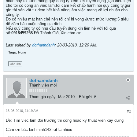
nhân nay tôi kính mong quý công ty xem xét tuyển dụng ,tạo điều kiện
cho tôi có công ăn việc làm,tôi cam kết chấp hành nội quy công ty,giữ
gìn tài sản vật tư,đem hết khả năng làm việc mang về lợi nhuận cho
công ty.
Do có nhiều mặt hạn chế nên tôi chỉ hi vọng được mức lương:5 triệu
để đảm bảo cuộc sống gia đình.
Nếu quý công ty có nhu cầu tuyển dụng xin liên hệ với tôi qua
số:
0918459258
-Đỗ Thành Giỏi,Xin cám ơn.
Last edited by
dothanhdanh
;
20-03-2010, 12:20 AM
.
Tags:
None
Dán lên
dothanhdanh
Thành viên mới
Tham gia ngày:
Mar 2010
Bài gởi:
6
16-03-2010, 11:19 AM
#2
Ðề: Tìm việc làm đội trưởng thi công hoặc kỹ thuật viên xây dựng
Cám ơn bác binhminh142 rat la nhieu