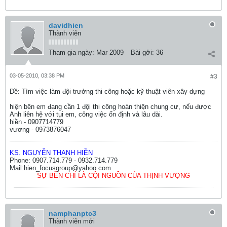
davidhien
Thành viên
Tham gia ngày:
Mar 2009
Bài gởi:
36
03-05-2010, 03:38 PM
#3
Ðề: Tìm việc làm đội trưởng thi công hoặc kỹ thuật viên xây dựng
hiện bên em đang cần 1 đội thi công hoàn thiện chung cư, nếu được
Anh liên hệ với tụi em, công việc ổn định và lâu dài.
hiền - 0907714779
vương - 0973876047
KS. NGUYỄN THANH HIỀN
Phone: 0907.714.779 - 0932.714.779
Mail:hien_focusgroup@yahoo.com
SỰ BỀN CHÍ LÀ CỘI NGUỒN CỦA THỊNH VƯỢNG
namphanptc3
Thành viên mới