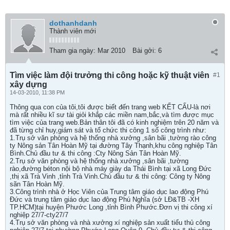
dothanhdanh
Thành viên mới
Tham gia ngày:
Mar 2010
Bài gởi:
6
Tìm việc làm đội trưởng thi công hoặc kỹ thuật viên
#1
xây dựng
14-03-2010, 11:38 PM
Thông qua con của tôi,tôi được biết đến trang web KẾT CẤU-là nơi
mà rất nhiều kĩ sư tài giỏi khắp các miền nam,bắc,và tìm được mục
tìm việc của trang web.Bản thân tôi đã có kinh nghiệm trên 20 năm và
đã từng chỉ huy,giám sát và tổ chức thi công 1 số công trình như:
1.Trụ sở văn phòng và hệ thống nhà xưởng ,sân bãi ,tường rào công
ty Nông sản Tân Hoàn Mỹ tại đường Tây Thạnh,khu công nghiệp Tân
Bình.Chủ đầu tư & thi công :Cty Nông Sản Tân Hoàn Mỹ.
2.Trụ sở văn phòng và hệ thống nhà xưởng ,sân bãi ,tường
rào,đường béton nội bộ nhà máy giày da Thái Bình tại xã Long Đức
,thị xã Trà Vinh ,tỉnh Trà Vinh.Chủ đầu tư & thi công: Công ty Nông
sãn Tân Hoàn Mỹ.
3.Công trình nhà ở Học Viên của Trung tâm giáo dục lao động Phú
Đức và trung tâm giáo dục lao động Phú Nghĩa (sở LĐ&TB -XH
TP.HCM)tại huyện Phước Long ,tỉnh Bình Phước.Đơn vị thi công xí
nghiệp 27/7-cty27/7
4.Trụ sở văn phòng và nhà xưởng xí nghiệp sản xuất tiểu thủ công