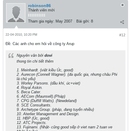
robinson86
Thành viên mới
Tham gia ngày:
May 2007
Bài gởi:
8
22-04-2010, 10:20 PM
#12
Ðề: Các anh cho em hỏi về công ty Arup
Nguyên văn bởi
dovi
thong tin chi tiết thêm
1. Meinhardt. (việt kiều Úc, good)
2. Aurecon (Connell Wagner). (đa quốc gia, nhưng châu Phi
là chủ yếu)
3. Worley Parsons. (dầu khí, úc+viet)
4. Royal Askin.
5. Beca Cater.
6. AECom (Maunsell).(Pháp)
7. CPG (Duffill Watts). (Newdeland)
8. SCE Consultants.
9. Archetype Group. (pháp, đang tuyển nhiều)
10. Aterlier Management and Design.
11. HBP (Úc, good)
12. ATC Projects.
13. Fujinami. (Nhật- cũng good sếp ở viet nam 2 tuan ve