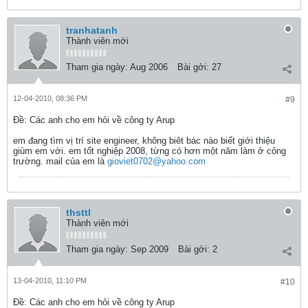
tranhatanh
Thành viên mới
Tham gia ngày:
Aug 2006
Bài gởi:
27
12-04-2010, 08:36 PM
#9
Ðề: Các anh cho em hỏi về công ty Arup
em đang tìm vị trí site engineer, không biêt bác nào biết giới thiệu
giùm em với. em tốt nghiệp 2008, từng có hơn một năm làm ở công
trường. mail của em là
gioviet0702@yahoo.com
thsttl
Thành viên mới
Tham gia ngày:
Sep 2009
Bài gởi:
2
13-04-2010, 11:10 PM
#10
Ðề: Các anh cho em hỏi về công ty Arup