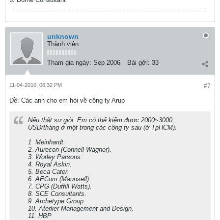
unknown
Thành viên
Tham gia ngày:
Sep 2006
Bài gởi:
33
11-04-2010, 06:32 PM
#7
Ðề: Các anh cho em hỏi về công ty Arup
Nếu thật sự giỏi, Em có thể kiếm được 2000~3000
USD/tháng ở một trong các công ty sau (ở TpHCM):
1. Meinhardt.
2. Aurecon (Connell Wagner).
3. Worley Parsons.
4. Royal Askin.
5. Beca Cater.
6. AECom (Maunsell).
7. CPG (Duffill Watts).
8. SCE Consultants.
9. Archetype Group.
10. Aterlier Management and Design.
11. HBP