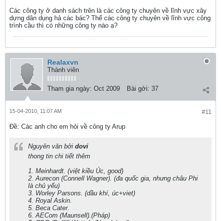
Các công ty ở danh sách trên là các công ty chuyên về lĩnh vực xây
dựng dân dụng hả các bác? Thế các công ty chuyên về lĩnh vực công
trình cầu thì có những công ty nào ạ?
Realaxvn
Thành viên
Tham gia ngày:
Oct 2009
Bài gởi:
37
15-04-2010, 11:07 AM
#11
Ðề: Các anh cho em hỏi về công ty Arup
Nguyên văn bởi
dovi
thong tin chi tiết thêm
1. Meinhardt. (việt kiều Úc, good)
2. Aurecon (Connell Wagner). (đa quốc gia, nhưng châu Phi
là chủ yếu)
3. Worley Parsons. (dầu khí, úc+viet)
4. Royal Askin.
5. Beca Cater.
6. AECom (Maunsell).(Pháp)