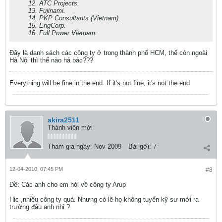
12. ATC Projects.
13. Fujinami.
14. PKP Consultants (Vietnam).
15. EngCorp.
16. Full Power Vietnam.
Đây là danh sách các công ty ở trong thành phố HCM, thế còn ngoài
Hà Nội thì thế nào hả bác???
Everything will be fine in the end. If it's not fine, it's not the end
akira2511
Thành viên mới
Tham gia ngày:
Nov 2009
Bài gởi:
7
12-04-2010, 07:45 PM
#8
Ðề: Các anh cho em hỏi về công ty Arup
Hic ,nhiều công ty quá. Nhưng có lẽ họ không tuyển kỹ sư mới ra
trường đâu anh nhỉ ?