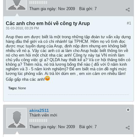
Tham gia ngày:
Nov 2009
Bài gởi:
7
Các anh cho em hỏi về công ty Arup
#1
31-03-2010, 03:29 PM
Arup theo em được biết là một trong những tập đoàn tư vấn xây dựng
hàng đầu thế giới và có chi nhánh! tại TPHCM. Hôm nọ vô tình đọc
được mục tuyển dụng của Arup, định nộp đơn nhưng em không biết
nhiều về nó ạ. Vậy các anh có ai làm cho Arup hoặc biết thông tin về
nó cho em hỏi một chút nha các anh! Công ty này tại VN mình làm
chủ yếu công việc gì ạ? QLDA hay thiết kế ạ? Và cơ hội thăng tiến có
không ạ? Thêm nữa, nó trả lương bổng thế nào ( đối với 0 năm kinh
nghiệm và 3 - 5 năm kinh nghiệm)? Để em biết mà còn đề nghị mức
lương lúc phỏng vấn. Ai trả lời dùm em , em xin cảm ơn nhiều lắm!
Gấp gấp nha các anh!
Tags:
None
akira2511
Thành viên mới
Tham gia ngày:
Nov 2009
Bài gởi:
7