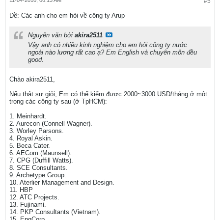
11-04-2010, 06:13 AM
#5
Ðề: Các anh cho em hỏi về công ty Arup
Nguyên văn bởi
akira2511
Vậy anh có nhiều kinh nghiệm cho em hỏi công ty nước
ngoài nào lương rất cao ạ? Em English và chuyên môn đều
good.
Chào akira2511,
Nếu thật sự giỏi, Em có thể kiếm được 2000~3000 USD/tháng ở một
trong các công ty sau (ở TpHCM):
1. Meinhardt.
2. Aurecon (Connell Wagner).
3. Worley Parsons.
4. Royal Askin.
5. Beca Cater.
6. AECom (Maunsell).
7. CPG (Duffill Watts).
8. SCE Consultants.
9. Archetype Group.
10. Aterlier Management and Design.
11. HBP
12. ATC Projects.
13. Fujinami.
14. PKP Consultants (Vietnam).
15. EngCorp.