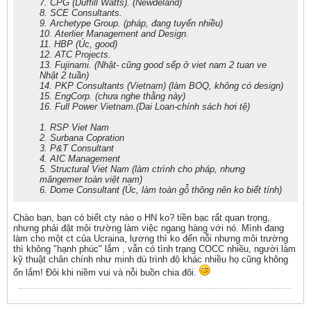
7. CPG (Duffill Watts). (Newdeland)
8. SCE Consultants.
9. Archetype Group. (pháp, đang tuyển nhiều)
10. Aterlier Management and Design.
11. HBP (Úc, good)
12. ATC Projects.
13. Fujinami. (Nhật- cũng good sếp ở viet nam 2 tuan ve
Nhật 2 tuần)
14. PKP Consultants (Vietnam) (làm BOQ, không có design)
15. EngCorp. (chưa nghe thằng này)
16. Full Power Vietnam.(Dai Loan-chính sách hơi tệ)
1. RSP Viet Nam
2. Surbana Copration
3. P&T Consultant
4. AIC Management
5. Structural Viet Nam (làm ctrình cho pháp, nhưng
mângemer toàn việt nam)
6. Dome Consultant (Úc, làm toàn gỗ thông nên ko biết tính)
Chào bạn, bạn có biết cty nào o HN ko? tiền bạc rất quan trọng,
nhưng phải đặt môi trường làm việc ngang hàng với nó. Mình đang
làm cho một ct của Ucraina, lương thì ko đến nỗi nhưng môi trường
thì không "hạnh phúc" lắm , vẫn có tình trạng COCC nhiều, người làm
kỹ thuật chân chính như minh dù trình độ khác nhiều họ cũng không
ổn lắm! Đôi khi niềm vui và nỗi buồn chia đôi.