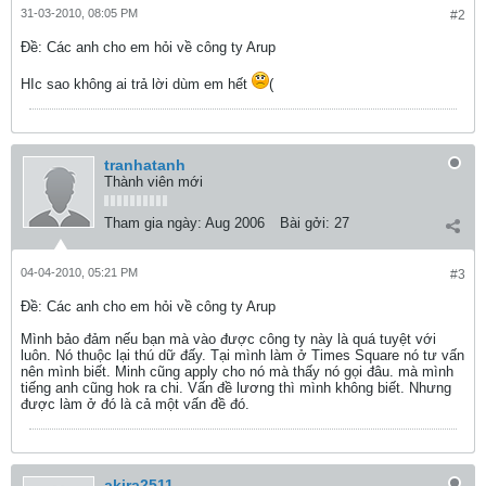
31-03-2010, 08:05 PM
#2
Ðề: Các anh cho em hỏi về công ty Arup
HIc sao không ai trả lời dùm em hết
(
tranhatanh
Thành viên mới
Tham gia ngày:
Aug 2006
Bài gởi:
27
04-04-2010, 05:21 PM
#3
Ðề: Các anh cho em hỏi về công ty Arup
Mình bảo đảm nếu bạn mà vào được công ty này là quá tuyệt với
luôn. Nó thuộc lại thú dữ đấy. Tại mình làm ở Times Square nó tư vấn
nên mình biết. Minh cũng apply cho nó mà thấy nó gọi đâu. mà mình
tiếng anh cũng hok ra chi. Vấn đề lương thì mình không biết. Nhưng
được làm ở đó là cả một vấn đề đó.
akira2511