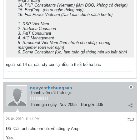
Nhật 2 tuần)
14. PKP Consultants (Vietnam) (làm BOQ, không có design)
15. EngCorp. (chưa nghe thằng này)
16. Full Power Vietnam.(Dai Loan-chính sách hơi tệ)
1. RSP Viet Nam
2. Surbana Copration
3. P&T Consultant
4. AIC Management
5. Structural Viet Nam (làm ctrình cho pháp, nhưng
mângemer toàn việt nam)
6. Dome Consultant (Úc, làm toàn gỗ thông nên ko biết tính)
ngoài số 14 ra, các cty còn lại đều là thiết kế hả bác
nguyenthehungsan
Thành viên rất tích cực
Tham gia ngày:
Nov 2005
Bài gởi:
335
26-04-2010, 11:44 PM
#13
Ðề: Các anh cho em hỏi về công ty Arup
Yes.