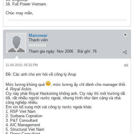
16. Full Power Vietnam.
Chúc may mắn,
Manowar
Thành viên
Tham gia ngày:
Nov 2006
Bài gởi:
76
11-04-2010, 05:32 PM
#6
Ðề: Các anh cho em hỏi về công ty Arup
Mức lương khủng quá
, mức lương ấy chỉ dành cho manager thôi.
4. Royal Askin.
Cty này phải Royal Haskoning không anh. Cty này thì môi trường rất
tốt, rất nhiều người nước ngoài, nhưng hình như làm cảng và nhà
công nghiệp nhiều.
Em xin bổ sung một vài công ty nước ngoài khác
1. RSP Viet Nam
2. Surbana Copration
3. P&T Consultant
4. AIC Management
5. Structural Viet Nam
6. Dome Consultant