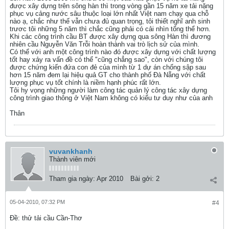
được xây dựng trên sông hàn thì trong vòng gần 15 năm xe tải nặng
phục vụ cảng nước sâu thuộc loại lớn nhất Việt nam chạy qua chỗ
nào ạ, chắc như thế vẫn chưa đủ quan trọng, tôi thiết nghĩ anh sinh
trươc tôi những 5 năm thì chắc cũng phải có cải nhìn tổng thể hơn.
Khi các công trình cầu BT được xây dựng qua sông Hàn thì đương
nhiên cầu Nguyễn Văn Trỗi hoàn thành vai trò lịch sử của mình.
Có thể với anh một công trình nào đó được xây dựng với chất lượng
tốt hay xảy ra vấn đề có thể "cũng chẳng sao", còn với chúng tôi
được chứng kiến đứa con đẻ của mình từ 1 dự án chống sập sau
hơn 15 năm đem lại hiệu quả GT cho thành phố Đà Nẵng với chất
lượng phục vụ tốt chính là niềm hạnh phúc rất lớn.
Tôi hy vọng những người làm công tác quản lý công tác xây dựng
công trình giao thông ở Việt Nam không có kiểu tư duy như của anh
Thân
vuvankhanh
Thành viên mới
Tham gia ngày:
Apr 2010
Bài gởi:
2
05-04-2010, 07:32 PM
#4
Ðề: thử tải cầu Cần-Thơ