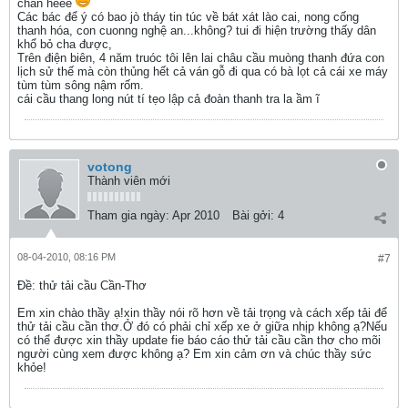
chân heee
Các bác để ý có bao jò tháy tin túc về bát xát lào cai, nong cống
thanh hóa, con cuonng nghệ an...không? tui đi hiện trường thấy dân
khổ bỏ cha được,
Trên điện biên, 4 năm truóc tôi lên lai châu cầu muòng thanh đứa con
lịch sử thế mà còn thủng hết cả ván gỗ đi qua có bà lọt cả cái xe máy
tùm tùm sông nậm rốm.
cái cầu thang long nút tí tẹo lập cả đoàn thanh tra la ầm ĩ
votong
Thành viên mới
Tham gia ngày:
Apr 2010
Bài gởi:
4
08-04-2010, 08:16 PM
#7
Ðề: thử tải cầu Cần-Thơ
Em xin chào thầy ạ!xin thầy nói rõ hơn về tải trọng và cách xếp tải để
thử tải cầu cần thơ.Ở đó có phải chỉ xếp xe ở giữa nhịp không ạ?Nếu
có thể được xin thầy update fie báo cáo thử tải cầu cần thơ cho mõi
người cùng xem được không ạ? Em xin cảm ơn và chúc thầy sức
khỏe!