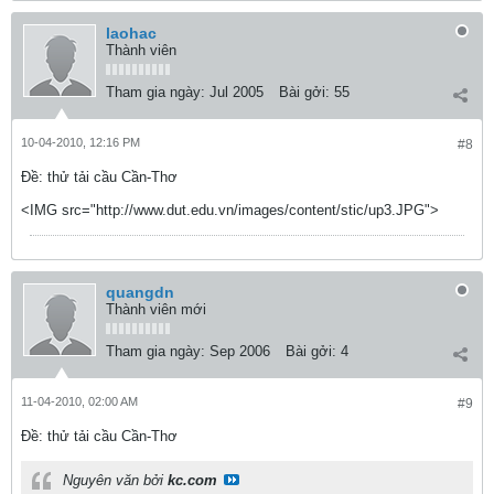
laohac
Thành viên
Tham gia ngày:
Jul 2005
Bài gởi:
55
10-04-2010, 12:16 PM
#8
Ðề: thử tải cầu Cần-Thơ
<IMG src="http://www.dut.edu.vn/images/content/stic/up3.JPG">
quangdn
Thành viên mới
Tham gia ngày:
Sep 2006
Bài gởi:
4
11-04-2010, 02:00 AM
#9
Ðề: thử tải cầu Cần-Thơ
Nguyên văn bởi
kc.com