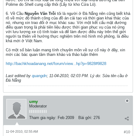
Polime do Shell cung cấp thôi (Lấy từ kho Cửa Lò).
6. Về Cầu
Nguyễn Văn Trỗi
tôi là người ở Đà Nẵng nên cũng biết khá
rõ về mức độ thành công của đồ án cải tạo và thời gian khai thác của
nó, nhưng xin trao đổi ở mục khác sau. Với một kết cấu mặt đường
điều quan trọng là phải tiên liệu được thời gian phục vụ của nó ứng
với lưu lượng xe cộ tính toán và để làm được điều này trên thế giới
người ta thiên về hướng thực nghiệm trên mô hình mô phỏng, là điều
khá mới ở Việt Nam.
Có một số bàn luận mang tính chuyên môn về sự cố này ở đây, xin
mời các bác quan tâm tham khảo và thảo luận thêm
http://bachkhoadanang.net/forum/view...hp?p=9828#9828
Last edited by
quangdn
;
11-04-2010, 02:03 PM
.
Lý do:
Sửa tên cầu ở
Đà Nẵng
umy
Moderator
Tham gia ngày:
Feb 2009
Bài gởi:
276
11-04-2010, 02:55 AM
#10