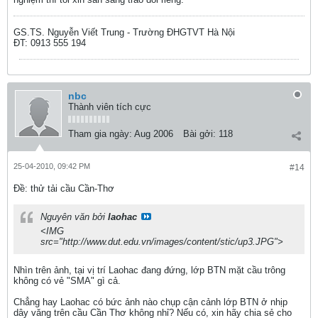
GS.TS. Nguyễn Viết Trung - Trường ĐHGTVT Hà Nội
ĐT: 0913 555 194
nbc
Thành viên tích cực
Tham gia ngày:
Aug 2006
Bài gởi:
118
25-04-2010, 09:42 PM
#14
Ðề: thử tải cầu Cần-Thơ
Nguyên văn bởi
laohac
<IMG
src="http://www.dut.edu.vn/images/content/stic/up3.JPG">
Nhìn trên ảnh, tại vị trí Laohac đang đứng, lớp BTN mặt cầu trông
không có vẻ "SMA" gì cả.
Chẳng hay Laohac có bức ảnh nào chụp cận cảnh lớp BTN ở nhịp
dây văng trên cầu Cần Thơ không nhỉ? Nếu có, xin hãy chia sẻ cho