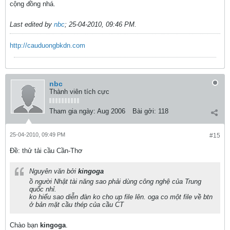
cộng đồng nhá.
Last edited by
nbc
;
25-04-2010, 09:46 PM
.
http://cauduongbkdn.com
nbc
Thành viên tích cực
Tham gia ngày:
Aug 2006
Bài gởi:
118
25-04-2010, 09:49 PM
#15
Ðề: thử tải cầu Cần-Thơ
Nguyên văn bởi
kingoga
ồ người Nhật tài năng sao phải dùng công nghệ của Trung
quốc nhỉ.
ko hiểu sao diễn đàn ko cho up file lên. oga co một file về btn
ở bản mặt cầu thép của cầu CT
Chào bạn
kingoga
.