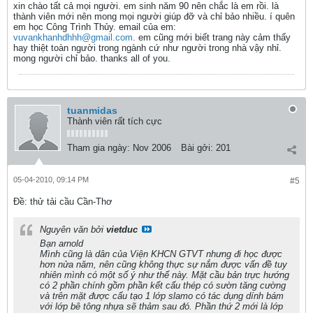
xin chào tất cả mọi người. em sinh năm 90 nên chắc là em rồi. là
thành viên mới nên mong mọi người giúp đỡ và chỉ bảo nhiều. í quên
em học Công Trình Thủy. email của em:
vuvankhanhdhhh@gmail.com
. em cũng mới biết trang này cảm thấy
hay thiệt toàn người trong ngành cứ như người trong nhà vậy nhỉ.
mong người chỉ bảo. thanks all of you.
tuanmidas
Thành viên rất tích cực
Tham gia ngày:
Nov 2006
Bài gởi:
201
05-04-2010, 09:14 PM
#5
Ðề: thử tải cầu Cần-Thơ
Nguyên văn bởi
vietduc
Bạn arnold
Mình cũng là dân của Viện KHCN GTVT nhưng đi học được
hơn nửa năm, nên cũng không thực sự nắm được vấn đề tuy
nhiên mình có một số ý như thế này. Mặt cầu bản trực hướng
có 2 phần chính gồm phần kết cấu thép có sườn tăng cường
và trên mặt được cấu tạo 1 lớp slamo có tác dụng dính bám
với lớp bê tông nhựa sẽ thảm sau đó. Phần thứ 2 mới là lớp