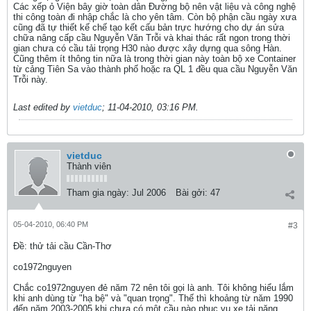
Các xếp ỏ Viện bây giờ toàn dân Đường bộ nên vật liệu và công nghệ
thi công toàn đi nhập chắc là cho yên tâm. Còn bộ phận cầu ngày xưa
cũng đã tự thiết kế chế tạo kết cấu bản trực hướng cho dự án sửa
chữa nâng cấp cầu Nguyễn Văn Trỗi và khai thác rất ngon trong thời
gian chưa có cầu tải trọng H30 nào được xây dựng qua sông Hàn.
Cũng thêm ít thông tin nữa là trong thời gian này toàn bộ xe Container
từ cảng Tiên Sa vào thành phố hoặc ra QL 1 đều qua cầu Nguyễn Văn
Trỗi này.
Last edited by
vietduc
;
11-04-2010, 03:16 PM
.
vietduc
Thành viên
Tham gia ngày:
Jul 2006
Bài gởi:
47
05-04-2010, 06:40 PM
#3
Ðề: thử tải cầu Cần-Thơ
co1972nguyen
Chắc co1972nguyen đẻ năm 72 nên tôi gọi là anh. Tôi không hiểu lắm
khi anh dùng từ "hạ bệ" và "quan trọng". Thế thì khoảng từ năm 1990
đến năm 2003-2005 khi chưa có một cầu nào phục vụ xe tải năng