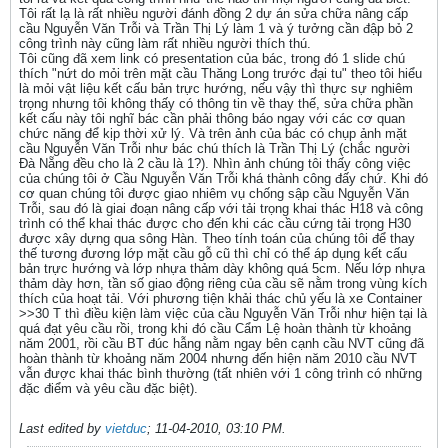
Tôi rất lạ là rất nhiều người đánh đồng 2 dự án sửa chữa nâng cấp
cầu Nguyễn Văn Trỗi và Trần Thị Lý làm 1 và ý tưởng cần đập bỏ 2
công trình này cũng làm rất nhiều người thích thú.
Tôi cũng đã xem link có presentation của bác, trong đó 1 slide chú
thích "nứt do mỏi trên mặt cầu Thăng Long trước đại tu" theo tôi hiểu
là mỏi vật liệu kết cấu bản trực hướng, nếu vậy thì thực sự nghiêm
trọng nhưng tôi không thấy có thông tin về thay thế, sửa chữa phần
kết cấu này tôi nghĩ bác cần phải thông báo ngay với các cơ quan
chức năng để kịp thời xử lý. Và trên ảnh của bác có chụp ảnh mặt
cầu Nguyễn Văn Trỗi như bác chú thích là Trần Thị Lý (chắc người
Đà Nẵng đều cho là 2 cầu là 1?). Nhìn ảnh chúng tôi thấy công việc
của chúng tôi ở Cầu Nguyễn Văn Trỗi khá thành công đấy chứ. Khi đó
cơ quan chúng tôi được giao nhiêm vụ chống sập cầu Nguyễn Văn
Trỗi, sau đó là giai đoạn nâng cấp với tải trọng khai thác H18 và công
trình có thể khai thác được cho đến khi các cầu cứng tải trọng H30
được xây dựng qua sông Hàn. Theo tính toán của chúng tôi để thay
thế tương đương lớp mặt cầu gỗ cũ thì chỉ có thể áp dụng kết cấu
bản trực hướng và lớp nhựa thảm dày không quá 5cm. Nếu lớp nhựa
thảm dày hơn, tần số giao động riêng của cầu sẽ nằm trong vùng kích
thích của hoạt tải. Với phương tiện khải thác chủ yếu là xe Container
>>30 T thì điều kiện làm việc của cầu Nguyễn Văn Trỗi như hiện tại là
quá đạt yêu cầu rồi, trong khi đó cầu Cẩm Lệ hoàn thành từ khoảng
năm 2001, rồi cầu BT đúc hẫng nằm ngay bên cạnh cầu NVT cũng đã
hoàn thành từ khoảng năm 2004 nhưng đến hiện năm 2010 cầu NVT
vẫn được khai thác bình thường (tất nhiên với 1 công trình có những
đặc điểm và yêu cầu đặc biệt).
Last edited by
vietduc
;
11-04-2010, 03:10 PM
.