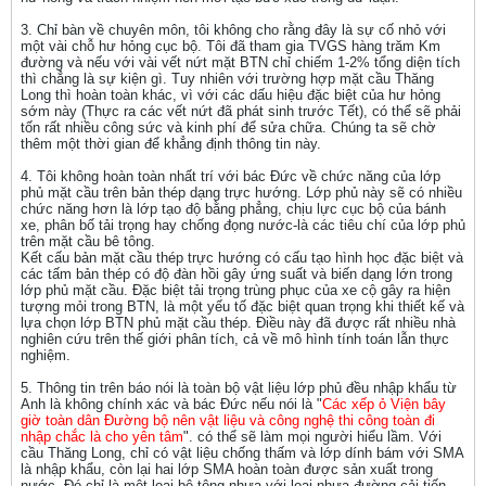
3. Chỉ bàn về chuyên môn, tôi không cho rằng đây là sự cố nhỏ với
một vài chỗ hư hỏng cục bộ. Tôi đã tham gia TVGS hàng trăm Km
đường và nếu với vài vết nứt mặt BTN chỉ chiếm 1-2% tổng diện tích
thì chẳng là sự kiện gì. Tuy nhiên với trường hợp mặt cầu Thăng
Long thì hoàn toàn khác, vì với các dấu hiệu đặc biệt của hư hỏng
sớm này (Thực ra các vết nứt đã phát sinh trước Tết), có thể sẽ phải
tốn rất nhiều công sức và kinh phí để sửa chữa. Chúng ta sẽ chờ
thêm một thời gian để khẳng định thông tin này.
4. Tôi không hoàn toàn nhất trí với bác Đức về chức năng của lớp
phủ mặt cầu trên bản thép dạng trực hướng. Lớp phủ này sẽ có nhiều
chức năng hơn là lớp tạo độ bằng phẳng, chịu lực cục bộ của bánh
xe, phân bố tải trọng hay chống đọng nước-là các tiêu chí của lớp phủ
trên mặt cầu bê tông.
Kết cấu bản mặt cầu thép trực hướng có cấu tạo hình học đặc biệt và
các tấm bản thép có độ đàn hồi gây ứng suất và biến dạng lớn trong
lớp phủ mặt cầu. Đặc biệt tải trọng trùng phục của xe cộ gây ra hiện
tượng mỏi trong BTN, là một yếu tố đặc biệt quan trọng khi thiết kế và
lựa chọn lớp BTN phủ mặt cầu thép. Điều này đã được rất nhiều nhà
nghiên cứu trên thế giới phân tích, cả về mô hình tính toán lẫn thực
nghiệm.
5. Thông tin trên báo nói là toàn bộ vật liệu lớp phủ đều nhập khẩu từ
Anh là không chính xác và bác Đức nếu nói là "
Các xếp ỏ Viện bây
giờ toàn dân Đường bộ nên vật liệu và công nghệ thi công toàn đi
nhập chắc là cho yên tâm
". có thể sẽ làm mọi người hiểu lầm. Với
cầu Thăng Long, chỉ có vật liệu chống thấm và lớp dính bám với SMA
là nhập khẩu, còn lại hai lớp SMA hoàn toàn được sản xuất trong
nước. Đó chỉ là một loại bê tông nhựa với loại nhựa đường cải tiến