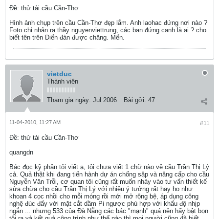
Ðề: thử tải cầu Cần-Thơ
Hình ảnh chụp trên cầu Cần-Thơ đẹp lắm. Anh laohac đứng nơi nào ?
Foto chỉ nhận ra thầy nguyenviettrung, các bạn đứng cạnh là ai ? cho
biết tên trên Diển đàn được chăng. Mến.
vietduc
Thành viên
Tham gia ngày:
Jul 2006
Bài gởi:
47
11-04-2010, 11:27 AM
#11
Ðề: thử tải cầu Cần-Thơ
quangdn
Bác đọc kỹ phần tôi viết ạ, tôi chưa viết 1 chữ nào về cầu Trần Thị Lý
cả. Quả thật khi đang tiến hành dự án chống sập và nâng cấp cho cầu
Nguyễn Văn Trỗi, cơ quan tôi cũng rất muốn nhảy vào tư vấn thiết kế
sửa chữa cho cầu Trần Thị Lý với nhiều ý tưởng rất hay ho như
khoan 4 cọc nhồi cho mỗi móng rồi mới mở rộng bệ, áp dụng công
nghệ đúc đẩy với mặt cắt dầm Pi ngược phù hợp với khẩu độ nhịp
ngắn ... nhưng 533 của Đà Nẵng các bác "mạnh" quá nên hẩy bật bọn
tôi ra và kết quả công trình như thế nào thì mọi người cũng đã biết.