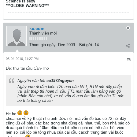
Science is sexy
***GLOBE WARNING***
kc.com
Thành viên mới
Tham gia ngày:
Dec 2009
Bài gởi:
14
05-04-2010, 11:27 PM
#6
Ðề: thử tải cầu Cần-Thơ
Nguyên văn bởi
co1972nguyen
Ngày xưa đi tắm biển T20 qua cầu NTT, BTN nứt đầy,chắp
vá, sắt thép thì hoen rỉ, cầu TTL mặt cầu làm bằng ván gỗ
(chắc Bác còn nhớ) xe cộ vẫn đi qua ầm ầm giờ cầu TL nứt
bé tí la toáng cả lên
He he
chua nói về kỷ thuật nhu anh Dức nói, mà vấn đề bác cò 72 nói đây
cũng đủ để bàn. các bac trong nhà dùng cái nhau thế, bọn nhà báo có
đi xa quá thành thị 10km đâu mà bit bên ngoài nó thế nào. hết viẹc
nên soi cái lóp bê tông nhụa của cái cầu cácch trung tâm vài buóc