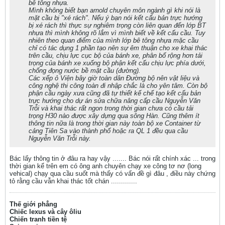
bê tông nhựa.
Mình không biết bạn arnold chuyên môn ngành gì khi nói là
mặt cầu bị "xé rách". Nếu ý bạn nói kết cấu bản trực hướng
bị xé rách thì thực sự nghiêm trọng còn liên quan đến lớp BT
nhựa thì mình không rõ lắm vì mình biết về kết cấu cầu. Tuy
nhiên theo quan điểm của mình lớp bê tông nhựa mặc cầu
chỉ có tác dụng 1 phần tạo nên sự êm thuận cho xe khai thác
trên cầu, chịu lực cục bộ của bánh xe, phân bố rộng hơn tải
trọng của bánh xe xuống bộ phận kết cấu chịu lực phía dưới,
chống đọng nước bề mặt cầu (đường).
Các xếp ỏ Viện bây giờ toàn dân Đường bộ nên vật liệu và
công nghệ thi công toàn đi nhập chắc là cho yên tâm. Còn bộ
phận cầu ngày xưa cũng đã tự thiết kế chế tạo kết cấu bản
trực hướng cho dự án sửa chữa nâng cấp cầu Nguyễn Văn
Trỗi và khai thác rất ngon trong thời gian chưa có cầu tải
trọng H30 nào được xây dựng qua sông Hàn. Cũng thêm ít
thông tin nữa là trong thời gian này toàn bộ xe Container từ
cảng Tiên Sa vào thành phố hoặc ra QL 1 đều qua cầu
Nguyễn Văn Trỗi này.
Bác lấy thông tin ở đâu ra hay vậy ....... Bác nói rất chính xác ... trong
thời gian kể trên em có ông anh chuyên chạy xe công tơ nơ (long
vehical) chạy qua cầu suốt mà thấy có vấn đề gì đâu , điều này chứng
tỏ rằng cầu vẫn khai thác tốt chán .............
Thế giới phẳng
Chiếc lexus và cây ôliu
Chiến tranh tiền tệ