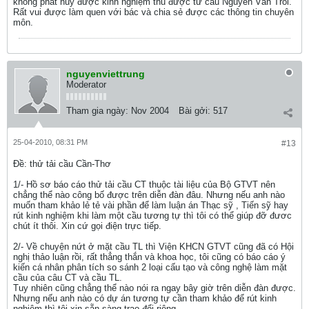
không phát huy được kinh nghiệm thu được từ cầu Nguyễn Văn Trỗi.
Rất vui được làm quen với bác và chia sẻ được các thông tin chuyên
môn.
nguyenviettrung
Moderator
Tham gia ngày:
Nov 2004
Bài gởi:
517
25-04-2010, 08:31 PM
#13
Ðề: thử tải cầu Cần-Thơ
1/- Hồ sơ báo cáo thử tải cầu CT thuộc tài liệu của Bộ GTVT nên
chẳng thể nào công bố được trên diễn đàn đâu. Nhưng nếu anh nào
muốn tham khảo lẻ tẻ vài phần để làm luận án Thạc sỹ , Tiến sỹ hay
rút kinh nghiệm khi làm một cầu tương tự thì tôi có thể giúp đỡ đươc
chút ít thôi. Xin cứ gọi điện trực tiếp.
2/- Về chuyện nứt ở mặt cầu TL thì Viện KHCN GTVT cũng đã có Hội
nghị thảo luận rồi, rất thẳng thắn và khoa học, tôi cũng có báo cáo ý
kiến cá nhân phân tích so sánh 2 loại cấu tạo và công nghệ làm mặt
cầu của câu CT và cầu TL.
Tuy nhiên cũng chẳng thể nào nói ra ngay bây giờ trên diễn đàn được.
Nhưng nếu anh nào có dự án tương tự cần tham khảo để rút kinh
nghiệm thì tôi xin sẵn sàng trao đổi riêng.