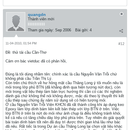
quangdn
Thành viên mới
Tham gia ngày:
Sep 2006
Bài gởi:
4
11-04-2010, 01:54 PM
#12
Ðề: thử tải cầu Cần-Thơ
Cảm ơn bác vietduc đã có phản hồi,
Đúng là tôi dùng nhầm tên: chính xác là cầu Nguyễn Văn Trỗi chứ
không phải cầu Trần Thị Lý.
Còn trên chú thích về hư hỏng mặt cầu Thăng Long ý tôi muốn nêu là
mỏi trong lớp phủ BTN (đã khẳng định qua hiện tượng nứt dọc), còn
mỏi trong vật liệu thép làm bản trực hướng thì cần có các thí nghiệm
đánh giá chứ không thể nói không được, mặc dù theo lý thuyết thì kết
cấu thép sau chừng ấy năm sử dụng sẽ có hiện tượng mỏi.
Ở cầu Nguyễn Văn Trỗi Viện KHCN đã rất thành công khi áp dụng keo
Epoxy làm lớp dính bám liên kết bản thép với lớp BTN ở trên. Việc
lớp BTN ở trên bị nứt do mỏi như ảnh chụp là điều không tránh khỏi,
kể cả nếu có tăng chiều dày lớp phủ phía trên. Tuy nhiên do giải quyết
bài toán dính bám tốt nên đã duy trì được thời gian khá lâu như bác
đã nêu. Rất tiếc là trong Dự án cầu Thăng Long lại chọn vật liệu khác