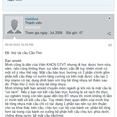
vietduc
Thành viên
Tham gia ngày:
Jul 2006
Bài gởi:
47
05-04-2010, 01:55 PM
#2
Ðề: thử tải cầu Cần-Thơ
Bạn arnold
Mình cũng là dân của Viện KHCN GTVT nhưng đi học được hơn nửa
năm, nên cũng không thực sự nắm được vấn đề tuy nhiên mình có
một số ý như thế này. Mặt cầu bản trực hướng có 2 phần chính gồm
phần kết cấu thép có sườn tăng cường và trên mặt được cấu tạo 1
lớp slamo có tác dụng dính bám với lớp bê tông nhựa sẽ thảm sau
đó. Phần thứ 2 mới là lớp bê tông nhựa.
Mình không biết bạn arnold chuyên môn ngành gì khi nói là mặt cầu bị
"xé rách". Nếu ý bạn nói kết cấu bản trực hướng bị xé rách thì thực
sự nghiêm trọng còn liên quan đến lớp BT nhựa thì mình không rõ lắm
vì mình biết về kết cấu cầu. Tuy nhiên theo quan điểm của mình lớp
bê tông nhựa mặt cầu chỉ có tác dụng 1 phần tạo nên sự êm thuận
cho xe khai thác trên cầu, chịu lực cục bộ của bánh xe, phân bố rộng
hơn tải trọng của bánh xe xuống bộ phận kết cấu chịu lực phía dưới,
chống đọng nước bề mặt cầu (đường).