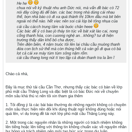
He he
chua nói về kỷ thuật nhu anh Dức nói, mà vấn đề bác cò 72
nói đây cũng đủ để bàn. các bac trong nhà dùng cái nhau
thế, bọn nhà báo có đi xa quá thành thị 10km đâu mà bit bên
ngoài nó thế nào. hết viẹc nên soi cái lóp bê tông nhụa của
cái cầu cácch trung tâm vài buóc chân heee
Các bác để ý có bao jò tháy tin túc về bát xát lào cai, nong
cống thanh hóa, con cuonng nghệ an...không? tui đi hiện
trường thấy dân khổ bỏ cha được,
Trên điện biên, 4 năm truóc tôi lên lai châu cầu muòng thanh
đứa con lịch sử thế mà còn thủng hết cả ván gỗ đi qua có bà
lọt cả cái xe máy tùm tùm sông nậm rốm.
cái cầu thang long nút tí tẹo lập cả đoàn thanh tra la ầm ĩ
Chào cả nhà,
Đây là mục thử tải cầu Cần Thơ, nhưng thấy các bác có bàn về lớp
phủ mặt cầu Thăng Long và đặc biệt là có bác Đức nói về chuyên
môn sâu khá thú vị nên tôi xin tham gia thêm
1. Tôi đồng ý là các bài báo thường do những người không có chuyên
môn sâu thực hiện nên đôi khi dùng thuật ngữ không đúng hoặc nói
quá lên, ví dụ trong đề tài nứt lớp phủ mặt cầu Thăng Long này.
2. Một trong các nguyên nhân là những người có trách nhiệm không
lên tiếng hoặc lên tiếng với thông tin không chuẩn xác về nguyên nhân
hư hỏng và trách nhiệm nên mới tạo bức xúc trong dư luận.