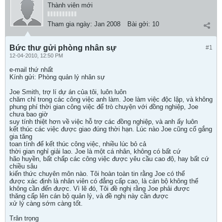
Thành viên mới
Tham gia ngày:
Jan 2008
Bài gởi:
10
Bức thư gửi phòng nhân sự
#1
12-04-2010, 12:50 PM
e-mail thứ nhất
Kính gửi: Phòng quản lý nhân sự
Joe Smith, trợ lí dự án của tôi, luôn luôn
chăm chỉ trong các công việc anh làm. Joe làm việc độc lập, và không
phung phí thời gian công việc để trò chuyện với đồng nghiệp, Joe
chưa bao giờ
suy tính thiệt hơn về việc hỗ trợ các đồng nghiệp, và anh ấy luôn
kết thúc các việc được giao đúng thời hạn. Lúc nào Joe cũng cố gắng
gia tăng
toan tính để kết thúc công việc, nhiều lúc bỏ cả
thời gian nghỉ giải lao. Joe là một cá nhân, không có bất cứ
hão huyền, bất chấp các công việc được yêu cầu cao độ, hay bất cứ
chiều sâu
kiến thức chuyên môn nào. Tôi hoàn toàn tin rằng Joe có thể
được xác định là nhân viên có đẳng cấp cao, là cán bộ không thể
không cần đến được. Vì lẽ đó, Tôi đề nghị rằng Joe phải được
thăng cấp lên cán bộ quản lý, và đề nghị này cần được
xử lý càng sớm càng tốt.
Trân trọng