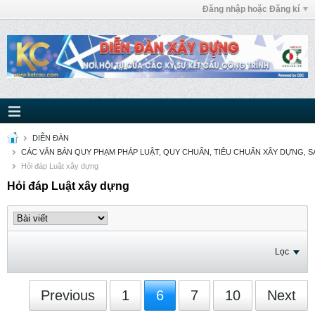
Đăng nhập hoặc Đăng kí
DIỄN ĐÀN
CÁC VĂN BẢN QUY PHẠM PHÁP LUẬT, QUY CHUẨN, TIÊU CHUẨN XÂY DỰNG, SÁ
Hỏi đáp Luật xây dựng
Hỏi đáp Luật xây dựng
Lọc
Previous
1
6
7
10
Next