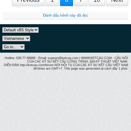
Đánh dấu kênh này đã đọc
Hotline: 038.77 88888 - Email: support@ketcau.com | WWW.KETCAU.COM - CẦU NỐI
CỦA CÁC KỸ SƯ KẾT CẤU CÔNG TRÌNH, ĐỊA KỸ THUẬT VIỆT NAM.
DIỄN ĐÀN http://ketcau.com/forum NƠI HỘI TỤ CỦA CÁC KỸ SƯ KẾT CÂU VIỆT NAM
All times are GMT+7. This page was generated at cách đây 1 phút.