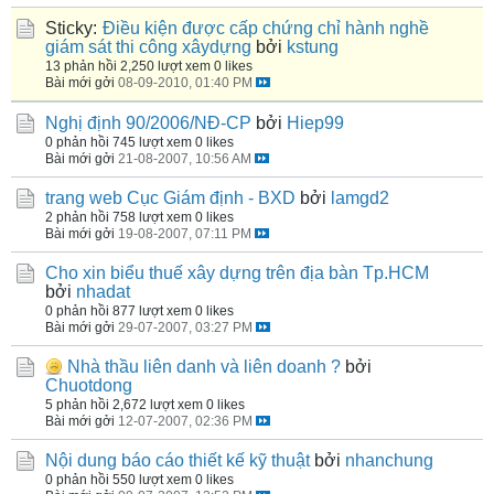
Sticky:
Điều kiện được cấp chứng chỉ hành nghề
giám sát thi công xâydựng
bởi
kstung
13 phản hồi
2,250 lượt xem
0 likes
Bài mới gởi
08-09-2010, 01:40 PM
Nghị định 90/2006/NĐ-CP
bởi
Hiep99
0 phản hồi
745 lượt xem
0 likes
Bài mới gởi
21-08-2007, 10:56 AM
trang web Cục Giám định - BXD
bởi
lamgd2
2 phản hồi
758 lượt xem
0 likes
Bài mới gởi
19-08-2007, 07:11 PM
Cho xin biểu thuế xây dựng trên địa bàn Tp.HCM
bởi
nhadat
0 phản hồi
877 lượt xem
0 likes
Bài mới gởi
29-07-2007, 03:27 PM
Nhà thầu liên danh và liên doanh ?
bởi
Chuotdong
5 phản hồi
2,672 lượt xem
0 likes
Bài mới gởi
12-07-2007, 02:36 PM
Nội dung báo cáo thiết kế kỹ thuật
bởi
nhanchung
0 phản hồi
550 lượt xem
0 likes