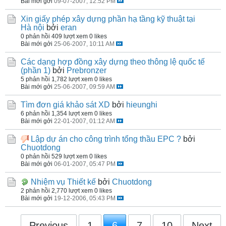
Bài mới gởi
09-07-2007, 12:52 PM
Xin giấy phép xây dựng phần hạ tầng kỹ thuật tại
Hà nội
bởi
eran
0 phản hồi
409 lượt xem
0 likes
Bài mới gởi
25-06-2007, 10:11 AM
Các dạng hợp đồng xây dựng theo thông lệ quốc tế
(phần 1)
bởi
Prebronzer
5 phản hồi
1,782 lượt xem
0 likes
Bài mới gởi
25-06-2007, 09:59 AM
Tìm đơn giá khảo sát XD
bởi
hieunghi
6 phản hồi
1,354 lượt xem
0 likes
Bài mới gởi
22-01-2007, 01:12 AM
Lập dự án cho công trình tổng thầu EPC ?
bởi
Chuotdong
0 phản hồi
529 lượt xem
0 likes
Bài mới gởi
06-01-2007, 05:47 PM
Nhiệm vụ Thiết kế
bởi
Chuotdong
2 phản hồi
2,770 lượt xem
0 likes
Bài mới gởi
19-12-2006, 05:43 PM
Previous
1
6
7
10
Next