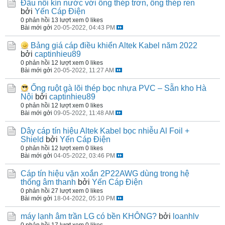
Đầu nối kín nước với ống thép trơn, ống thép ren
bởi
Yến Cáp Điện
0 phản hồi
13 lượt xem
0 likes
Bài mới gởi
20-05-2022, 04:43 PM
Bảng giá cáp điều khiển Altek Kabel năm 2022
bởi
captinhieu89
0 phản hồi
12 lượt xem
0 likes
Bài mới gởi
20-05-2022, 11:27 AM
Ống ruột gà lõi thép bọc nhựa PVC – Sẵn kho Hà
Nội
bởi
captinhieu89
0 phản hồi
12 lượt xem
0 likes
Bài mới gởi
09-05-2022, 11:48 AM
Dây cáp tín hiệu Altek Kabel bọc nhiễu Al Foil +
Shield
bởi
Yến Cáp Điện
0 phản hồi
12 lượt xem
0 likes
Bài mới gởi
04-05-2022, 03:46 PM
Cáp tín hiệu vặn xoắn 2P22AWG dùng trong hệ
thống âm thanh
bởi
Yến Cáp Điện
0 phản hồi
27 lượt xem
0 likes
Bài mới gởi
18-04-2022, 05:10 PM
máy lạnh âm trần LG có bền KHÔNG?
bởi
loanhlv
0 phản hồi
17 lượt xem
0 likes