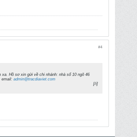
#4
m xa. Hồ sơ xin gửi về chi nhánh: nhà số 10 ngõ 46
 email:
admin@tracdiaviet.com
[/i]