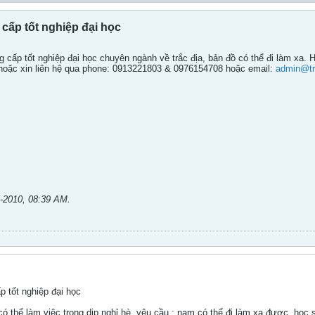
 cấp tốt nghiệp đại học
 cấp tốt nghiệp đại học chuyên ngành về trắc địa, bản đồ có thể đi làm xa. 
hoặc xin liên hệ qua phone: 0913221803 & 0976154708 hoặc email:
admin@tr
-2010, 08:39 AM
.
p tốt nghiệp đại học
có thể làm việc trong dịp nghỉ hè. yêu cầu : nam có thể đi làm xa được. học 