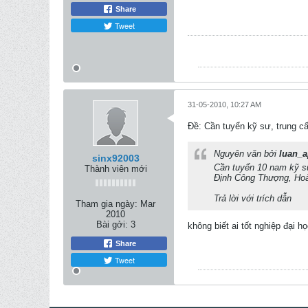
Share
Tweet
31-05-2010, 10:27 AM
Ðề: Cần tuyển kỹ sư, trung cấ
Nguyên văn bởi
luan_a
sinx92003
Cần tuyển 10 nam kỹ sư,
Thành viên mới
Định Công Thượng, Hoà
Trả lời với trích dẫn
Tham gia ngày:
Mar
2010
Bài gởi:
3
không biết ai tốt nghiệp đại h
Share
Tweet