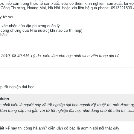
c tiếp cận trong thực tế sản xuất, vừa có thêm kinh nghiệm sản xuất, lại vừ
h Công Thượng, Hoàng Mai, Hà Nội. hoặc xin liên hệ qua phone: 0913221803
y tờ sau:
và xác nhận của địa phương quản lý
 công chứng của Nhà nước( khi nào có thì nộp)
khẩu.
-2010, 08:40 AM
.
Lý do:
việc làm cho học sinh sinh viên trong dịp hè
p tốt nghiệp đại học
nhtan
 phải hiểu là người này đã tốt nghiệp đại học ngành Kỹ thuật thì mới được g
 Còn trung cấp mà gắn với từ tốt nghiệp đại học như dòng chữ đỏ trên thì...sa
iết kế hay thi công hả anh? diễn đàn có bác là admin sôi nổi thật đấy