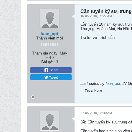
Cần tuyển kỹ sư, trung
16-05-2010, 09:27 AM
Cần tuyển 10 nam kỹ sư, trung
Thượng, Hoàng Mai, Hà Nội. 
luan_apt
Trả lời với trích dẫn
Thành viên mới
Tham gia ngày:
May
2010
Bài gởi:
3
Share
Tweet
Last edited by
luan_apt
;
27-05
Tags:
None
27-05-2010, 08:40 AM
Ðề: Cần tuyển kỹ sư, trung cấ
Cần tuyển học sinh sinh viên 