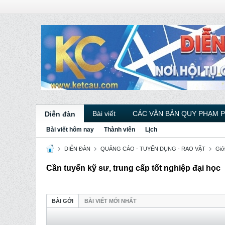
Bài viết
CÁC VĂN BẢN QUY PHẠM 
Diễn đàn
Bài viết hôm nay
Thành viên
Lịch
DIỄN ĐÀN
QUẢNG CÁO - TUYỂN DỤNG - RAO VẶT
Giới
Cần tuyển kỹ sư, trung cấp tốt nghiệp đại học
BÀI GỞI
BÀI VIẾT MỚI NHẤT