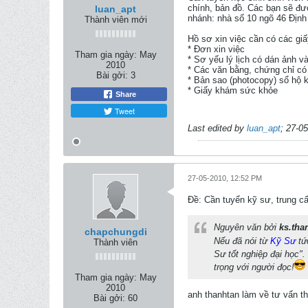
chính, bản đồ. Các bạn sẽ đượ
luan_apt
nhánh: nhà số 10 ngõ 46 Địn
Thành viên mới
Hồ sơ xin việc cần có các giấ
* Đơn xin việc
Tham gia ngày:
May
* Sơ yếu lý lịch có dán ảnh 
2010
* Các văn bằng, chứng chỉ có
Bài gởi:
3
* Bản sao (photocopy) sổ hộ 
* Giấy khám sức khỏe
Share
Tweet
Last edited by
luan_apt
;
27-05
27-05-2010, 12:52 PM
Ðề: Cần tuyển kỹ sư, trung cấ
Nguyên văn bởi
ks.tha
chapchungdi
Nếu đã nói từ
Kỹ Sư
tức
Thành viên
Sư tốt nghiệp đại học".
trọng với người đọc!
Tham gia ngày:
May
2010
anh thanhtan làm về tư vấn th
Bài gởi:
60