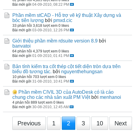
Bài mới gởi
04-09-2010, 08:22 PM
Phần mềm stCAD - Hỗ trợ vẽ kỹ thuật Xây dựng và
bóc tiên lượng
bởi
pmxd.cic
33 phản hồi
3,618 lượt xem
0 likes
Bài mới gởi
03-09-2010, 12:26 PM
Giới thiệu phần mềm rdsuite version 8.9
bởi
banvatoi
64 phản hồi
4,379 lượt xem
0 likes
Bài mới gởi
01-09-2010, 01:41 PM
Bản tính kiểm tra cốt thép cột tiết diện tròn dựa trên
biểu đồ tương tác.
bởi
nguyenthehungsan
10 phản hồi
703 lượt xem
0 likes
Bài mới gởi
31-08-2010, 10:41 PM
Phần mềm CIVIL 3D của AutoDesk có là cáo
chung cho các nhà sản xuất PM Việt
bởi
menhanoi
4 phản hồi
889 lượt xem
0 likes
Bài mới gởi
30-08-2010, 12:45 AM
Previous
1
2
3
10
Next