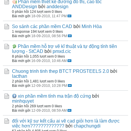
Phần mềm thiết kế đường đô thị, cao tốc
ANDDesign
bởi
anddesign
0 phản hồi
124 lượt xem
0 likes
Bài mới gởi
18-09-2010, 11:47 PM
So sánh các phần mềm CAD
bởi
Minh Hòa
1 response
194 lượt xem
0 likes
Bài mới gởi
18-09-2010, 08:56 PM
Phần mềm hỗ trợ vẽ kĩ thuật và tự động tính tiên
lượng - StCAD
bởi
pmxd.cic
8 phản hồi
1,055 lượt xem
0 likes
Bài mới gởi
16-09-2010, 10:46 AM
Chuong trinh tinh thep BTCT PROSTEELS 2.0
bởi
lacthan
2 phản hồi
1,481 lượt xem
0 likes
Bài mới gởi
12-09-2010, 10:28 PM
xin phần mềm tính ma trận độ cứng
bởi
minhquyet
2 phản hồi
269 lượt xem
0 likes
Bài mới gởi
12-09-2010, 08:59 AM
đối với kỹ sư kết cấu ai vẽ cad giỏi hơn là làm được
việc hơn?????????????
bởi
chapchungdi
62 phản hồi
4,805 lượt xem
0 likes