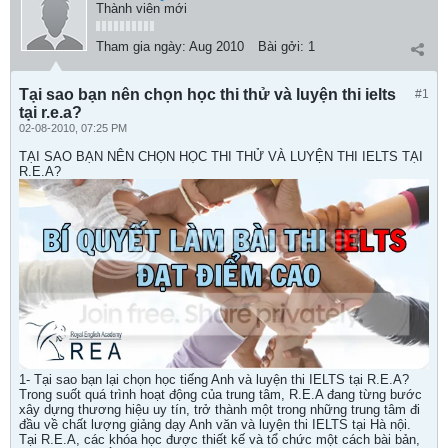
Thành viên mới
Tham gia ngày:
Aug 2010
Bài gởi:
1
Tại sao bạn nên chọn học thi thử và luyện thi ielts
#1
tại r.e.a?
02-08-2010, 07:25 PM
TẠI SAO BẠN NÊN CHỌN HỌC THI THỬ VÀ LUYỆN THI IELTS TẠI
R.E.A?
1- Tại sao bạn lại chọn học tiếng Anh và luyện thi IELTS tại R.E.A?
Trong suốt quá trình hoạt động của trung tâm, R.E.A đang từng bước
xây dựng thương hiệu uy tín, trở thành một trong những trung tâm đi
đầu về chất lượng giảng dạy Anh văn và luyện thi IELTS tại Hà nội.
Tại R.E.A, các khóa học được thiết kế và tổ chức một cách bài bản,