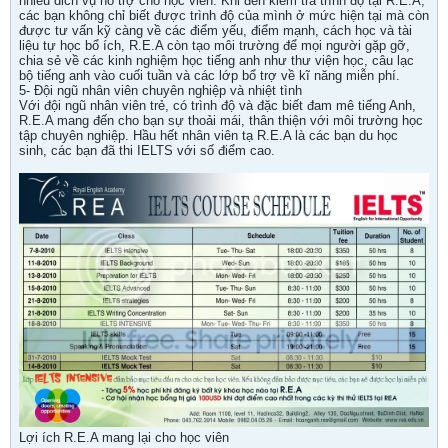
nhiều dich vụ hỗ trợ cho học viên. Khi đến kiểm tra trình độ tại R.E.A,
các bạn không chỉ biết được trình độ của mình ở mức hiện tại mà còn
được tư vấn kỹ càng về các điểm yếu, điểm mạnh, cách học và tài
liệu tự học bổ ích, R.E.A còn tạo môi trường để mọi người gặp gỡ,
chia sẻ về các kinh nghiệm học tiếng anh như thư viện học, câu lạc
bộ tiếng anh vào cuối tuần và các lớp bổ trợ về kĩ năng miễn phí.
5- Đội ngũ nhân viên chuyên nghiệp và nhiệt tình
Với đội ngũ nhân viên trẻ, có trình độ và đặc biết đam mê tiếng Anh,
R.E.A mang đến cho bạn sự thoải mái, thân thiện với môi trường học
tập chuyên nghiệp. Hầu hết nhân viên tạ R.E.A là các bạn du học
sinh, các bạn đã thi IELTS với số điểm cao.
Lợi ích R.E.A mang lại cho học viên