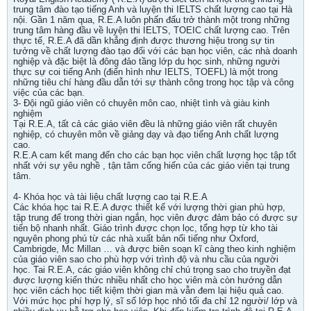
trung tâm đào tạo tiếng Anh và luyện thi IELTS chất lượng cao tại Hà
nội. Gần 1 năm qua, R.E.A luôn phấn đấu trở thành một trong những
trung tâm hàng đầu về luyện thi IELTS, TOEIC chất lượng cao. Trên
thực tế, R.E.A đã dần khẳng định được thương hiệu trong sự tin
tưởng về chất lượng đào tạo đối với các bạn học viên, các nhà doanh
nghiệp và đặc biệt là đông đảo tầng lớp du học sinh, những người
thực sự coi tiếng Anh (điển hình như IELTS, TOEFL) là một trong
những tiêu chí hàng đầu dẫn tới sự thành công trong học tập và công
việc của các bạn.
3- Đội ngũ giáo viên có chuyên môn cao, nhiệt tình và giàu kinh
nghiệm
Tại R.E.A, tất cả các giáo viên đều là những giáo viên rất chuyên
nghiệp, có chuyên môn về giảng dạy và đạo tiếng Anh chất lượng
cao.
R.E.A cam kết mang đến cho các bạn học viên chất lượng học tập tốt
nhất với sự yêu nghề , tận tâm cống hiến của các giáo viên tại trung
tâm.
4- Khóa học và tài liệu chất lượng cao tại R.E.A
Các khóa học tai R.E.A được thiết kế với lượng thời gian phù hợp,
tập trung để trong thời gian ngắn, học viên được đảm bảo có được sự
tiến bộ nhanh nhất. Giáo trình được chọn lọc, tổng hợp từ kho tài
nguyên phong phú từ các nhà xuất bản nổi tiếng như Oxford,
Cambrigde, Mc Millan … và được biên soạn kĩ càng theo kinh nghiệm
của giáo viên sao cho phù hợp với trình độ và nhu cầu của người
học. Tai R.E.A, các giáo viên không chỉ chú trọng sao cho truyền đạt
được lượng kiến thức nhiều nhất cho học viên mà còn hướng dẫn
học viên cách học tiết kiệm thời gian mà vẫn đem lại hiệu quả cao.
Với mức học phí hợp lý, sĩ số lớp học nhỏ tối đa chỉ 12 người/ lớp và