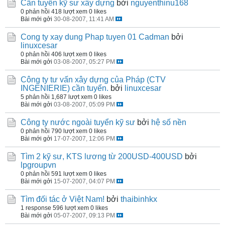
Cần tuyển kỹ sư xây dựng
bởi
nguyenthinu168
0 phản hồi
418 lượt xem
0 likes
Bài mới gởi
30-08-2007, 11:41 AM
Cong ty xay dung Phap tuyen 01 Cadman
bởi
linuxcesar
0 phản hồi
406 lượt xem
0 likes
Bài mới gởi
03-08-2007, 05:27 PM
Công ty tư vấn xây dựng của Pháp (CTV
INGENIERIE) cần tuyển.
bởi
linuxcesar
5 phản hồi
1,687 lượt xem
0 likes
Bài mới gởi
03-08-2007, 05:09 PM
Công ty nước ngoài tuyển kỹ sư
bởi
hệ số nền
0 phản hồi
790 lượt xem
0 likes
Bài mới gởi
17-07-2007, 12:06 PM
Tìm 2 kỹ sư, KTS lương từ 200USD-400USD
bởi
lpgroupvn
0 phản hồi
591 lượt xem
0 likes
Bài mới gởi
15-07-2007, 04:07 PM
Tìm đối tác ở Việt Nam!
bởi
thaibinhkx
1 response
596 lượt xem
0 likes
Bài mới gởi
05-07-2007, 09:13 PM