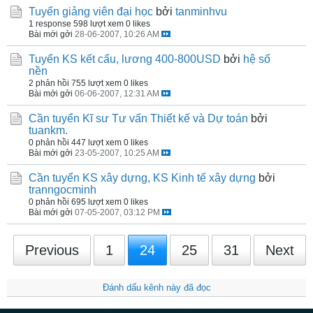
Tuyển giảng viên đại học
bởi
tanminhvu
1 response
598 lượt xem
0 likes
Bài mới gởi
28-06-2007, 10:26 AM
Tuyển KS kết cấu, lương 400-800USD
bởi
hệ số
nền
2 phản hồi
755 lượt xem
0 likes
Bài mới gởi
06-06-2007, 12:31 AM
Cần tuyển Kĩ sư Tư vấn Thiết kế và Dự toán
bởi
tuankm.
0 phản hồi
447 lượt xem
0 likes
Bài mới gởi
23-05-2007, 10:25 AM
Cần tuyển KS xây dựng, KS Kinh tế xây dựng
bởi
tranngocminh
0 phản hồi
695 lượt xem
0 likes
Bài mới gởi
07-05-2007, 03:12 PM
Previous
1
24
25
31
Next
Đánh dấu kênh này đã đọc