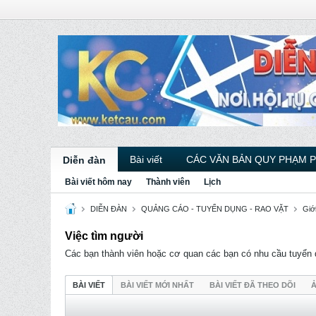
Bài viết
CÁC VĂN BẢN QUY PHẠM 
Diễn đàn
Bài viết hôm nay
Thành viên
Lịch
DIỄN ĐÀN
QUẢNG CÁO - TUYỂN DỤNG - RAO VẶT
Giới
Việc tìm người
Các bạn thành viên hoặc cơ quan các bạn có nhu cầu tuyển d
BÀI VIẾT
BÀI VIẾT MỚI NHẤT
BÀI VIẾT ĐÃ THEO DÕI