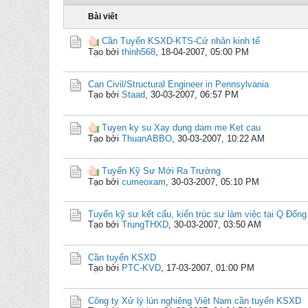
Bài viết
Cần Tuyển KSXD-KTS-Cử nhân kinh tế
Tạo bởi
thinh568
,
18-04-2007, 05:00 PM
Can Civil/Structural Engineer in Pennsylvania
Tạo bởi
Staad
,
30-03-2007, 06:57 PM
Tuyen ky su Xay dung dam me Ket cau
Tạo bởi
ThuanABBO
,
30-03-2007, 10:22 AM
Tuyển Kỹ Sư Mới Ra Trường
Tạo bởi
cumeoxam
,
30-03-2007, 05:10 PM
Tuyển kỹ sư kết cấu, kiến trúc sư làm việc tại Q Đống
Tạo bởi
TrungTHXD
,
30-03-2007, 03:50 AM
Cần tuyển KSXD
Tạo bởi
PTC-KVD
,
17-03-2007, 01:00 PM
Công ty Xử lý lún nghiêng Việt Nam cần tuyển KSXD