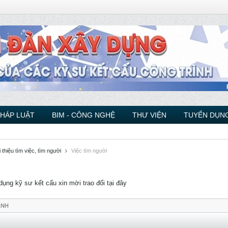
PHÁP LUẬT
BIM - CÔNG NGHỆ
THƯ VIỆN
TUYỂN DỤNG
 thiệu tìm việc, tìm người
Việc tìm người
ụng kỹ sư kết cấu xin mời trao đổi tại đây
ẢNH