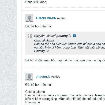
Chúc sức khỏe,
THANH BK-DN
replied
Ðề: bể bơi trên mái
Nguyên văn bởi
phuong.le
Chào akalama,
Bạn có thể cho biết kích thước của bể bơi là bao n
và điều kiện đi kèm tương ứng. Mình đã thiết kế ch
Phuong Le
Bể bơi ở đâu mà phức tạp thế bác, bác gởi cho mọi ngườ
phuong.le
replied
Ðề: bể bơi trên mái
Chào akalama,
Bạn có thể cho biết kích thước của bể bơi là bao nhiêu? 
kiện đi kèm tương ứng. Mình đã thiết kế cho kết cấu bể b
Phuong Le