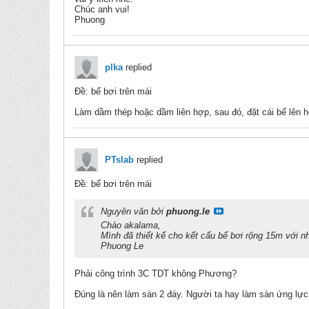
Chúc anh vui!
Phuong
plka
replied
Ðề: bể bơi trên mái
Làm dầm thép hoặc dầm liên hợp, sau đó, đặt cái bể lên 
PTslab
replied
Ðề: bể bơi trên mái
Nguyên văn bởi
phuong.le
Chào akalama,
Mình đã thiết kế cho kết cấu bể bơi rộng 15m với n
Phuong Le
Phải công trình 3C TDT không Phương?
Đúng là nên làm sàn 2 đáy. Người ta hay làm sàn ứng lực 