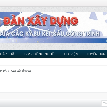
PHÁP LUẬT
BIM - CÔNG NGHỆ
THƯ VIỆN
TUYỂN DỤNG
CH ĐÁ
Các vấn đề khác