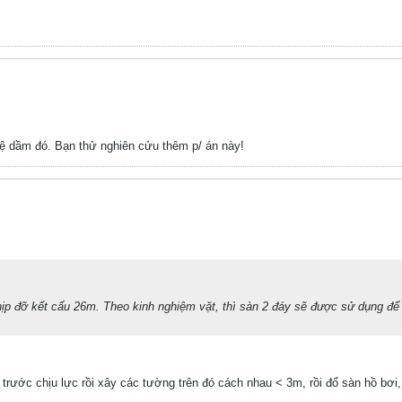
hệ dầm đó. Bạn thử nghiên cửu thêm p/ án này!
hịp đỡ kết cấu 26m. Theo kinh nghiệm vặt, thì sàn 2 đáy sẽ được sử dụng để 
trước chịu lực rồi xây các tường trên đó cách nhau < 3m, rồi đổ sàn hồ bơi