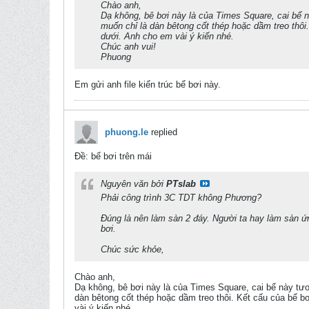
Chào anh,
Dạ không, bê bơi này là của Times Square, cai bể nà
muốn chỉ là dàn bêtong cốt thép hoặc dầm treo thôi
dưới. Anh cho em vài ý kiến nhé.
Chúc anh vui!
Phuong
Em gửi anh file kiến trúc bể bơi này.
phuong.le
replied
Ðề: bể bơi trên mái
Nguyên văn bởi
PTslab
Phải công trình 3C TDT không Phương?
Đúng là nên làm sàn 2 đáy. Người ta hay làm sàn ứn
bơi.
Chúc sức khỏe,
Chào anh,
Dạ không, bê bơi này là của Times Square, cai bể này tươn
dàn bêtong cốt thép hoặc dầm treo thôi. Kết cấu của bể b
vài ý kiến nhé.