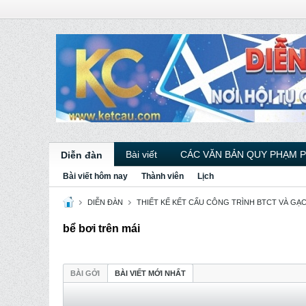
Bài viết
CÁC VĂN BẢN QUY PHẠM 
Diễn đàn
Bài viết hôm nay
Thành viên
Lịch
DIỄN ĐÀN
THIẾT KẾ KẾT CẤU CÔNG TRÌNH BTCT VÀ GẠ
bể bơi trên mái
BÀI GỞI
BÀI VIẾT MỚI NHẤT