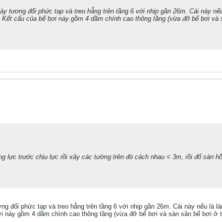
y tương đối phức tạp và treo hẫng trên tầng 6 với nhịp gần 26m. Cái này nếu l
. Kết cấu của bể bơi này gồm 4 dầm chính cao thông tầng (vừa đỡ bể bơi và s
g lực trước chịu lực rồi xây các tường trên đó cách nhau < 3m, rồi đổ sàn h
g đối phức tạp và treo hẫng trên tầng 6 với nhịp gần 26m. Cái này nếu là làm
ơi này gồm 4 dầm chính cao thông tầng (vừa đỡ bể bơi và sàn sân bể bơi ở t