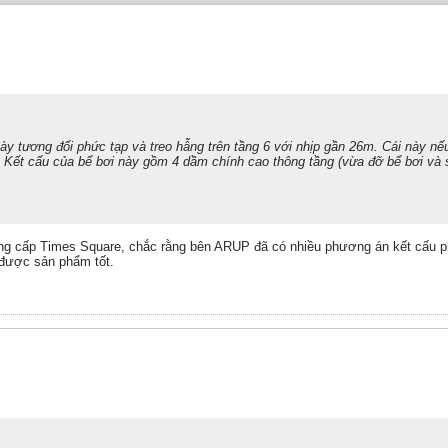
y tương đối phức tạp và treo hẫng trên tầng 6 với nhịp gần 26m. Cái này nếu l
. Kết cấu của bể bơi này gồm 4 dầm chính cao thông tầng (vừa đỡ bể bơi và s
ng cấp Times Square, chắc rằng bên ARUP đã có nhiều phương án kết cấu phù
 được sản phẩm tốt.