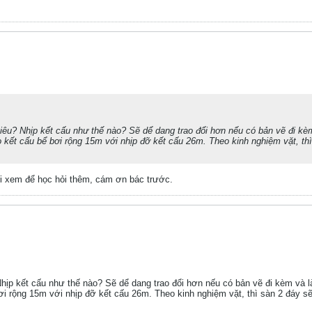
hiêu? Nhịp kết cấu như thế nào? Sẽ dể dang trao đổi hơn nếu có bản vẽ đi kèm
o kết cấu bể bơi rộng 15m với nhịp đỡ kết cấu 26m. Theo kinh nghiệm vặt, th
i xem để học hỏi thêm, cám ơn bác trước.
Nhịp kết cấu như thế nào? Sẽ dể dang trao đổi hơn nếu có bản vẽ đi kèm và l
ơi rộng 15m với nhịp đỡ kết cấu 26m. Theo kinh nghiệm vặt, thì sàn 2 đáy s