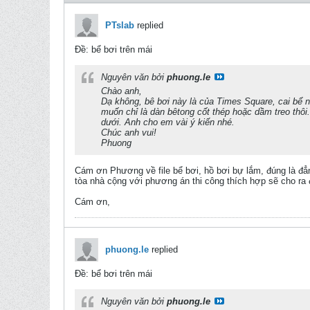
PTslab
replied
Ðề: bể bơi trên mái
Nguyên văn bởi
phuong.le
Chào anh,
Dạ không, bê bơi này là của Times Square, cai bể nà
muốn chỉ là dàn bêtong cốt thép hoặc dầm treo thôi
dưới. Anh cho em vài ý kiến nhé.
Chúc anh vui!
Phuong
Cám ơn Phương về file bể bơi, hồ bơi bự lắm, đúng là đẳ
tòa nhà cộng với phương án thi công thích hợp sẽ cho ra
Cám ơn,
phuong.le
replied
Ðề: bể bơi trên mái
Nguyên văn bởi
phuong.le