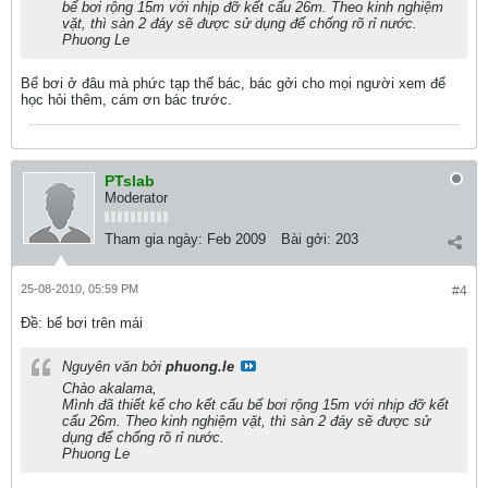
bể bơi rộng 15m với nhịp đỡ kết cấu 26m. Theo kinh nghiệm
vặt, thì sàn 2 đáy sẽ được sử dụng để chống rõ rỉ nước.
Phuong Le
Bể bơi ở đâu mà phức tạp thế bác, bác gởi cho mọi người xem để
học hỏi thêm, cám ơn bác trước.
PTslab
Moderator
Tham gia ngày:
Feb 2009
Bài gởi:
203
25-08-2010, 05:59 PM
#4
Ðề: bể bơi trên mái
Nguyên văn bởi
phuong.le
Chào akalama,
Mình đã thiết kế cho kết cấu bể bơi rộng 15m với nhịp đỡ kết
cấu 26m. Theo kinh nghiệm vặt, thì sàn 2 đáy sẽ được sử
dụng để chống rõ rỉ nước.
Phuong Le