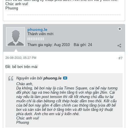
Chúc anh vui!
Phuong
phuong.le
Thành viên mới
Tham gia ngày:
Aug 2010
Bài gởi:
24
26-08-2010, 05:27 PM
#7
Ðề: bể bơi trên mái
Nguyên văn bởi
phuong.le
Chào anh,
Dạ không, bê bơi này là của Times Square, cai bể này tương
đối phức tạp và treo hẫng trên tầng 6 với nhịp gần 26m. Cái
này nếu là làm post tension thì rất tốt nhưng chủ đầu tư lại
muốn chỉ là dàn bêtong cốt thép hoặc dầm treo thôi. Kết cấu
của bể bơi này gồm 4 dầm chính cao thông tầng (vừa đỡ bể
bơi và sàn sân bể bơi ở tầng trên và đỡ luôn tầng kỹ thuật
phía dưới. Anh cho em vài ý kiến nhé.
Chúc anh vui!
Phuong