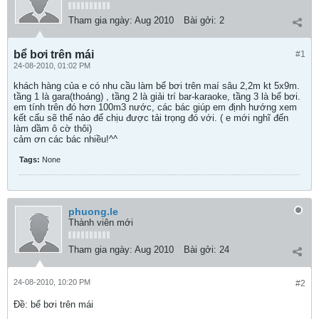
Tham gia ngày:
Aug 2010
Bài gởi:
2
bể bơi trên mái
#1
24-08-2010, 01:02 PM
khách hàng của e có nhu cầu làm bể bơi trên maí sâu 2,2m kt 5x9m.
tầng 1 là gara(thoáng) , tầng 2 là giải trí bar-karaoke, tầng 3 là bể bơi.
em tính trên đó hơn 100m3 nước, các bác giúp em định hướng xem
kết cấu sẽ thế nảo để chịu được tải trọng đó với. ( e mới nghĩ đến
làm dầm ô cờ thôi)
cảm ơn các bác nhiều!^^
Tags:
None
phuong.le
Thành viên mới
Tham gia ngày:
Aug 2010
Bài gởi:
24
24-08-2010, 10:20 PM
#2
Ðề: bể bơi trên mái