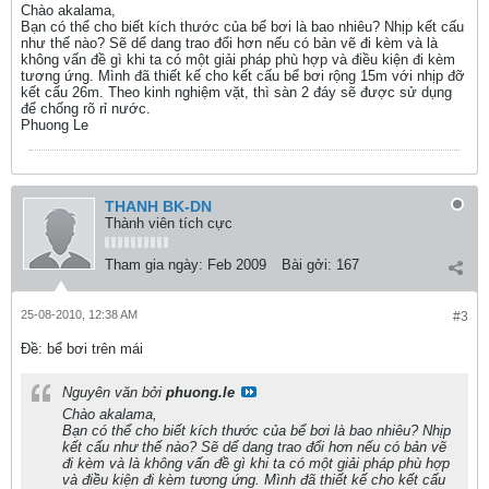
Chào akalama,
Bạn có thể cho biết kích thước của bể bơi là bao nhiêu? Nhịp kết cấu
như thế nào? Sẽ dể dang trao đổi hơn nếu có bản vẽ đi kèm và là
không vấn đề gì khi ta có một giải pháp phù hợp và điều kiện đi kèm
tương ứng. Mình đã thiết kế cho kết cấu bể bơi rộng 15m với nhịp đỡ
kết cấu 26m. Theo kinh nghiệm vặt, thì sàn 2 đáy sẽ được sử dụng
để chống rõ rỉ nước.
Phuong Le
THANH BK-DN
Thành viên tích cực
Tham gia ngày:
Feb 2009
Bài gởi:
167
25-08-2010, 12:38 AM
#3
Ðề: bể bơi trên mái
Nguyên văn bởi
phuong.le
Chào akalama,
Bạn có thể cho biết kích thước của bể bơi là bao nhiêu? Nhịp
kết cấu như thế nào? Sẽ dể dang trao đổi hơn nếu có bản vẽ
đi kèm và là không vấn đề gì khi ta có một giải pháp phù hợp
và điều kiện đi kèm tương ứng. Mình đã thiết kế cho kết cấu