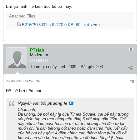
Em gửi anh file kiến trúc bể bơi này.
Attached Files
B216C578d01.pdf
(270.0 KB, 60 lượt xem)
PTslab
Moderator
Tham gia ngày:
Feb 2009
Bài gởi:
203
26-08-2010, 06:57 PM
#8
Ðề: bể bơi trên mái
Nguyên văn bởi
phuong.le
Chào anh,
Dạ không, bê bơi này là của Times Square, cai bể này tương
đối phức tạp và treo hẫng trên tầng 6 với nhịp gần 26m. Cái
này nếu là làm post tension thì rất tốt nhưng chủ đầu tư lại
muốn chỉ là dàn bêtong cốt thép hoặc dầm treo thôi. Kết cấu
của bể bơi này gồm 4 dầm chính cao thông tầng (vừa đỡ bể
bơi và sàn sân bể bơi ở tầng trên và đỡ luôn tầng kỹ thuật