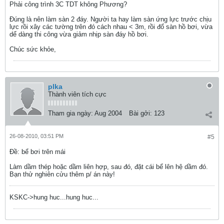
Phải công trình 3C TDT không Phương?
Đúng là nên làm sàn 2 đáy. Người ta hay làm sàn ứng lực trước chịu
lực rồi xây các tường trên đó cách nhau < 3m, rồi đổ sàn hồ bơi, vừa
dể dàng thi công vừa giảm nhịp sàn đáy hồ bơi.
Chúc sức khỏe,
plka
Thành viên tích cực
Tham gia ngày:
Aug 2004
Bài gởi:
123
26-08-2010, 03:51 PM
#5
Ðề: bể bơi trên mái
Làm dầm thép hoặc dầm liên hợp, sau đó, đặt cái bể lên hệ dầm đó.
Bạn thử nghiên cửu thêm p/ án này!
KSKC->hung huc...hung huc...