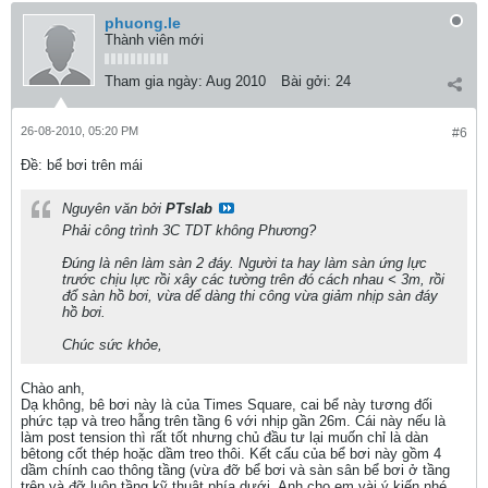
phuong.le
Thành viên mới
Tham gia ngày:
Aug 2010
Bài gởi:
24
26-08-2010, 05:20 PM
#6
Ðề: bể bơi trên mái
Nguyên văn bởi
PTslab
Phải công trình 3C TDT không Phương?
Đúng là nên làm sàn 2 đáy. Người ta hay làm sàn ứng lực
trước chịu lực rồi xây các tường trên đó cách nhau < 3m, rồi
đổ sàn hồ bơi, vừa dể dàng thi công vừa giảm nhịp sàn đáy
hồ bơi.
Chúc sức khỏe,
Chào anh,
Dạ không, bê bơi này là của Times Square, cai bể này tương đối
phức tạp và treo hẫng trên tầng 6 với nhịp gần 26m. Cái này nếu là
làm post tension thì rất tốt nhưng chủ đầu tư lại muốn chỉ là dàn
bêtong cốt thép hoặc dầm treo thôi. Kết cấu của bể bơi này gồm 4
dầm chính cao thông tầng (vừa đỡ bể bơi và sàn sân bể bơi ở tầng
trên và đỡ luôn tầng kỹ thuật phía dưới. Anh cho em vài ý kiến nhé.