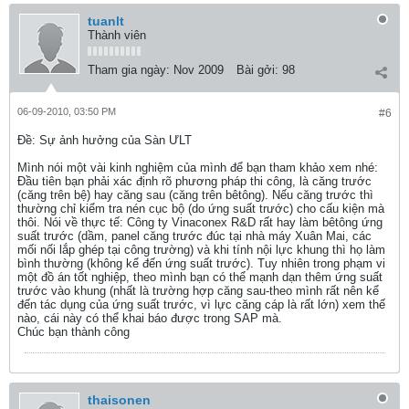
tuanlt
Thành viên
Tham gia ngày:
Nov 2009
Bài gởi:
98
06-09-2010, 03:50 PM
#6
Ðề: Sự ảnh hưởng của Sàn ƯLT
Mình nói một vài kinh nghiệm của mình để bạn tham khảo xem nhé:
Đầu tiên bạn phải xác định rõ phương pháp thi công, là căng trước
(căng trên bệ) hay căng sau (căng trên bêtông). Nếu căng trước thì
thường chỉ kiểm tra nén cục bộ (do ứng suất trước) cho cấu kiện mà
thôi. Nói về thực tế: Công ty Vinaconex R&D rất hay làm bêtông ứng
suất trước (dầm, panel căng trước đúc tại nhà máy Xuân Mai, các
mối nối lắp ghép tại công trường) và khi tính nội lực khung thì họ làm
bình thường (không kể đến ứng suất trước). Tuy nhiên trong phạm vi
một đồ án tốt nghiệp, theo mình bạn có thể mạnh dạn thêm ứng suất
trước vào khung (nhất là trường hợp căng sau-theo mình rất nên kể
đến tác dụng của ứng suất trước, vì lực căng cáp là rất lớn) xem thế
nào, cái này có thể khai báo được trong SAP mà.
Chúc bạn thành công
thaisonen