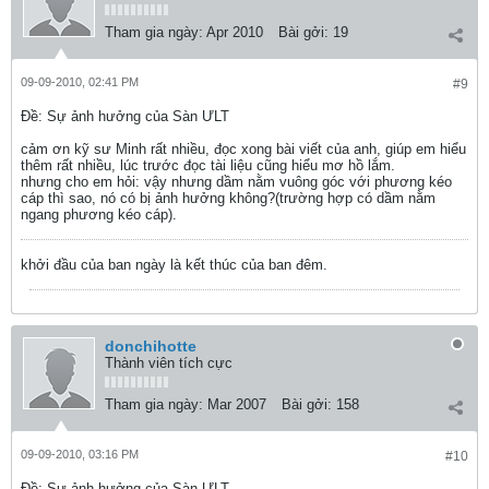
Tham gia ngày:
Apr 2010
Bài gởi:
19
09-09-2010, 02:41 PM
#9
Ðề: Sự ảnh hưởng của Sàn ƯLT
cảm ơn kỹ sư Minh rất nhiều, đọc xong bài viết của anh, giúp em hiểu
thêm rất nhiều, lúc trước đọc tài liệu cũng hiểu mơ hồ lắm.
nhưng cho em hỏi: vậy nhưng dầm nằm vuông góc với phương kéo
cáp thì sao, nó có bị ảnh hưởng không?(trường hợp có dầm nằm
ngang phương kéo cáp).
khởi đầu của ban ngày là kết thúc của ban đêm.
donchihotte
Thành viên tích cực
Tham gia ngày:
Mar 2007
Bài gởi:
158
09-09-2010, 03:16 PM
#10
Ðề: Sự ảnh hưởng của Sàn ƯLT