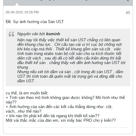
06-09-2010, 03:26 PM
#5
Ðề: Sự ảnh hưởng của Sàn ƯLT
Nguyên văn bởi
ksminh
hiện nay tôi thấy việc thiết kế sàn UST chẳng có liên quan
đến khung chịu lực . Chỉ cấu tạo vài vị trí cục bộ chống nứt
khi kéo cáp mà thôi . Thiết kế khung gồm sàn và cột . việc
tính toán trong etabs toàn bộ cột sàn cho ra kích thước tiết
diện cột vách , sau đó đã có tiết diện cấu kiện đứng thì bắt
đầu thiết kế sàn . chẳng thấy xét đến ảnh hưởng sàn UST tới
khung .
Nhưng nếu xét tới dầm và sàn , cột trong đó sàn UST , dầm
UST thì tính toán đã quên mất tải trọng gió và động đất cho
dầm UST .
cụ thể, là em muốn biết:
+ Tính sàn theo mô hình không gian được không? Mô hình như thế
nào??
+ Ảnh hưởng của sàn đến các kết cấu thẳng đứng như: cột,
vách,..như thế nào?
+ khi nào thì phải kể đến tài ngang khi thiết kế sàn??
Một vài thắc mắc của đàn em, xin mấy bác PRO cho ý kiến??