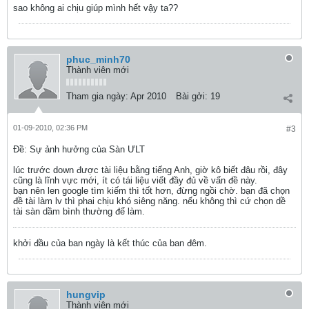
sao không ai chịu giúp mình hết vậy ta??
phuc_minh70
Thành viên mới
Tham gia ngày:
Apr 2010
Bài gởi:
19
01-09-2010, 02:36 PM
#3
Ðề: Sự ảnh hưởng của Sàn ƯLT
lúc trước down được tài liệu bằng tiếng Anh, giờ kô biết đâu rồi, đây
cũng là lĩnh vực mới, ít có tái liệu viết đầy đủ về vấn đề này.
bạn nên len google tìm kiếm thì tốt hơn, đừng ngồi chờ. bạn đã chọn
đề tài làm lv thì phai chịu khó siêng năng. nếu không thì cứ chọn dề
tài sàn dầm bình thường để làm.
khởi đầu của ban ngày là kết thúc của ban đêm.
hungvip
Thành viên mới