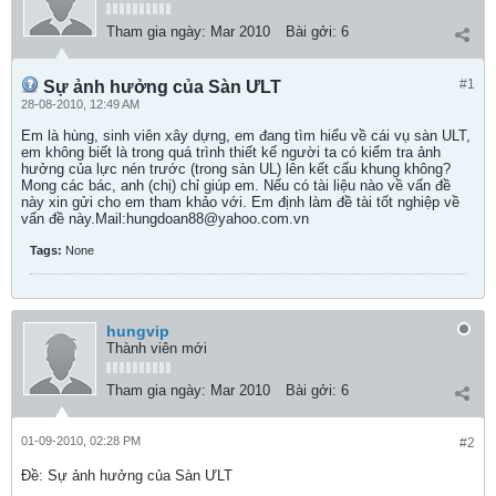
Tham gia ngày:
Mar 2010
Bài gởi:
6
#1
Sự ảnh hưởng của Sàn ƯLT
28-08-2010, 12:49 AM
Em là hùng, sinh viên xây dựng, em đang tìm hiểu về cái vụ sàn ULT,
em không biết là trong quá trình thiết kế người ta có kiểm tra ảnh
hưởng của lực nén trước (trong sàn UL) lên kết cấu khung không?
Mong các bác, anh (chị) chỉ giúp em. Nếu có tài liệu nào về vấn đề
này xin gửi cho em tham khảo với. Em định làm đề tài tốt nghiệp về
vấn đề này.Mail:hungdoan88@yahoo.com.vn
Tags:
None
hungvip
Thành viên mới
Tham gia ngày:
Mar 2010
Bài gởi:
6
01-09-2010, 02:28 PM
#2
Ðề: Sự ảnh hưởng của Sàn ƯLT