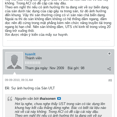
không. Trong ACI có đề cập cái này đâu.
Theo em nghĩ thì nếu có ảnh hưởng thì ta đang xét về sự biến dạng
của sàn dưới tác dụng của cáp gây ra trong sàn, từ đó ảnh hưởng
đến khung. Vậy thì sàn thường cũng có vì sàn nào chả biến dạng.
Ngoài ra thì do sàn không dầm không có hệ thống dầm ngang, dầm
dọc nên độ cứng trong mặt phẳng kém nên chức năng truyền tải trọng
ngang bị hạn chế. Nên sàn không dầm, UTS chỉ kinh tế trong vòng 20
tầng trở xuống thôi.
Xin được nhận ý kiến của mấy sư huynh.
tuanlt
Thành viên
Tham gia ngày:
Nov 2009
Bài gởi:
98
09-09-2010, 09:31 AM
#8
Ðề: Sự ảnh hưởng của Sàn ƯLT
Nguyên văn bởi
thaisonen
Hơi lạ nghe, chưa nghe thấy UST trong sàn có tác dụng lên
khung hay kết cấu thẳng đứng nghe. Bác có biết tài liệu nào
nói về cái này không. Trong ACI có đề cập cái này đâu.
Theo em nghĩ thì nếu có ảnh hưởng thì ta đang xét về sự