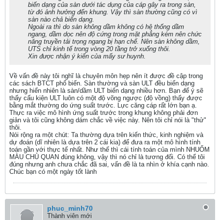
biến dạng của sàn dưới tác dụng của cáp gây ra trong sàn,
từ đó ảnh hưởng đến khung. Vậy thì sàn thường cũng có vì
sàn nào chả biến dạng.
Ngoài ra thì do sàn không dầm không có hệ thống dầm
ngang, dầm dọc nên độ cứng trong mặt phẳng kém nên chức
năng truyền tải trọng ngang bị hạn chế. Nên sàn không dầm,
UTS chỉ kinh tế trong vòng 20 tầng trở xuống thôi.
Xin được nhận ý kiến của mấy sư huynh.
Về vấn đề này tôi nghĩ là chuyên môn hẹp nên ít được đề cập trong
các sách BTCT phổ biến. Sàn thường và sàn ULT đều biến dạng
nhưng hiển nhiên là sàn/dầm ULT biến dạng nhiều hơn. Bạn để ý sẽ
thấy cấu kiện ULT luôn có một độ võng ngược (độ vồng) thấy được
bằng mắt thường do ứng suất trước. Lực căng cáp rất lớn bạn ạ.
Thực ra việc mô hình ứng suất trước trong khung không phải đơn
giản và tôi cũng không dám chắc về việc này. Nên tôi chỉ nói là "thử"
thôi.
Nói rộng ra một chút: Ta thường dựa trên kiến thức, kinh nghiệm và
dự đoán (dĩ nhiên là dựa trên 2 cái kia) để đưa ra một mô hình tính
toán gần với thực tế nhất. Như thế thì cái tính toán của mình NHUỐM
MÀU CHỦ QUAN đúng không, vậy thì nó chỉ là tương đối. Có thể tôi
đúng nhưng anh chưa chắc đã sai, vấn đề là ta nhìn ở khía cạnh nào.
Chúc bạn có một ngày tốt lành
phuc_minh70
Thành viên mới