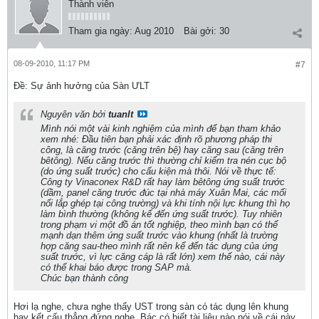
Thành viên
Tham gia ngày:
Aug 2010
Bài gởi:
30
08-09-2010, 11:17 PM
#7
Ðề: Sự ảnh hưởng của Sàn ƯLT
Nguyên văn bởi
tuanlt
Mình nói một vài kinh nghiệm của mình để bạn tham khảo
xem nhé: Đầu tiên bạn phải xác định rõ phương pháp thi
công, là căng trước (căng trên bệ) hay căng sau (căng trên
bêtông). Nếu căng trước thì thường chỉ kiểm tra nén cục bộ
(do ứng suất trước) cho cấu kiện mà thôi. Nói về thực tế:
Công ty Vinaconex R&D rất hay làm bêtông ứng suất trước
(dầm, panel căng trước đúc tại nhà máy Xuân Mai, các mối
nối lắp ghép tại công trường) và khi tính nội lực khung thì họ
làm bình thường (không kể đến ứng suất trước). Tuy nhiên
trong phạm vi một đồ án tốt nghiệp, theo mình bạn có thể
mạnh dạn thêm ứng suất trước vào khung (nhất là trường
hợp căng sau-theo mình rất nên kể đến tác dụng của ứng
suất trước, vì lực căng cáp là rất lớn) xem thế nào, cái này
có thể khai báo được trong SAP mà.
Chúc bạn thành công
Hơi lạ nghe, chưa nghe thấy UST trong sàn có tác dụng lên khung
hay kết cấu thẳng đứng nghe. Bác có biết tài liệu nào nói về cái này