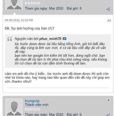
Tham gia ngày:
Mar 2010
Bài gởi:
6
04-09-2010, 01:53 PM
#4
Ðề: Sự ảnh hưởng của Sàn ƯLT
Nguyên văn bởi
phuc_minh70
lúc trước down được tài liệu bằng tiếng Anh, giờ kô biết đâu
rồi, đây cũng là lĩnh vực mới, ít có tái liệu viết đầy đủ về vấn
đề này.
bạn nên len google tìm kiếm thì tốt hơn, đừng ngồi chờ. bạn
đã chọn đề tài làm lv thì phai chịu khó siêng năng. nếu không
thì cứ chọn dề tài sàn dầm bình thường để làm.
cám ơn anh đã cho ý kiến...lúc trước anh đã down được thì anh còn
nhớ từ khóa nào, hay trang nào liên quan đến vấn đề này chỉ giúp em
với..thanks nhìu!!
hungvip
Thành viên mới
Tham gia ngày:
Mar 2010
Bài gởi:
6