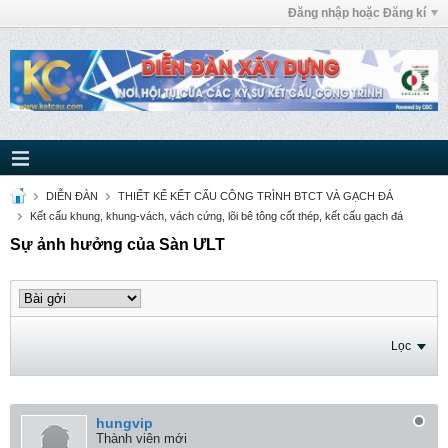
Đăng nhập hoặc Đăng kí
DIỄN ĐÀN
THIẾT KẾ KẾT CẤU CÔNG TRÌNH BTCT VÀ GẠCH ĐÁ
Kết cấu khung, khung-vách, vách cứng, lõi bê tông cốt thép, kết cấu gạch đá
Sự ảnh hưởng của Sàn ƯLT
Lọc
hungvip
Thành viên mới