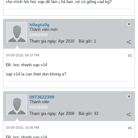
cho mình hỏi hoc sap dể làm j hả bạn ,nó có giống cad kg?
h0agtu0g
Thành viên mới
Tham gia ngày:
Apr 2010
Bài gởi:
1
03-09-2010, 09:37 PM
#5
Ðề: hoc nhanh sap v14
sap v14 la can thiet dun khong a?
0973622399
Thành viên
Tham gia ngày:
Apr 2009
Bài gởi:
43
03-09-2010, 10:05 PM
#6
Ðề: hoc nhanh sap v14