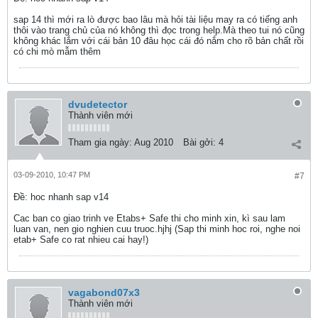
sap 14 thì mới ra lò được bao lâu mà hỏi tài liệu may ra có tiếng anh
thôi vào trang chủ của nó không thì đọc trong help.Mà theo tui nó cũng
không khác lắm với cái bản 10 đâu học cái đó nắm cho rõ bản chất rồi
có chi mò mẫm thêm
dvudetector
Thành viên mới
Tham gia ngày:
Aug 2010
Bài gởi:
4
03-09-2010, 10:47 PM
#7
Ðề: hoc nhanh sap v14
Cac ban co giao trinh ve Etabs+ Safe thi cho minh xin, kì sau lam
luan van, nen gio nghien cuu truoc.hjhj (Sap thi minh hoc roi, nghe noi
etab+ Safe co rat nhieu cai hay!)
vagabond07x3
Thành viên mới