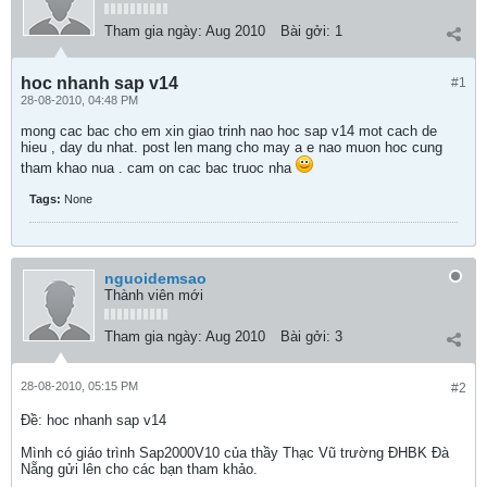
Tham gia ngày:
Aug 2010
Bài gởi:
1
hoc nhanh sap v14
#1
28-08-2010, 04:48 PM
mong cac bac cho em xin giao trinh nao hoc sap v14 mot cach de
hieu , day du nhat. post len mang cho may a e nao muon hoc cung
tham khao nua . cam on cac bac truoc nha
Tags:
None
nguoidemsao
Thành viên mới
Tham gia ngày:
Aug 2010
Bài gởi:
3
28-08-2010, 05:15 PM
#2
Ðề: hoc nhanh sap v14
Mình có giáo trình Sap2000V10 của thầy Thạc Vũ trường ĐHBK Đà
Nẵng gửi lên cho các bạn tham khảo.