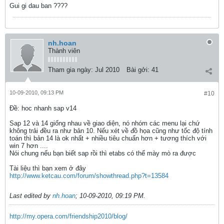
Gui gi dau ban ????
nh.hoan
Thành viên
Tham gia ngày:
Jul 2010
Bài gởi:
41
10-09-2010, 09:13 PM
#10
Ðề: hoc nhanh sap v14
Sap 12 và 14 giống nhau về giao diện, nó nhóm các menu lại chứ
không trải đều ra như bản 10. Nếu xét về đồ họa cũng như tốc độ tính
toán thì bản 14 là ok nhất + nhiều tiêu chuẩn hơn + tương thích với
win 7 hơn ....
Nói chung nếu bạn biết sap rồi thì etabs có thể mày mò ra được
Tài liệu thì bạn xem ở đây
http://www.ketcau.com/forum/showthread.php?t=13584
Last edited by
nh.hoan
;
10-09-2010, 09:19 PM
.
http://my.opera.com/friendship2010/blog/