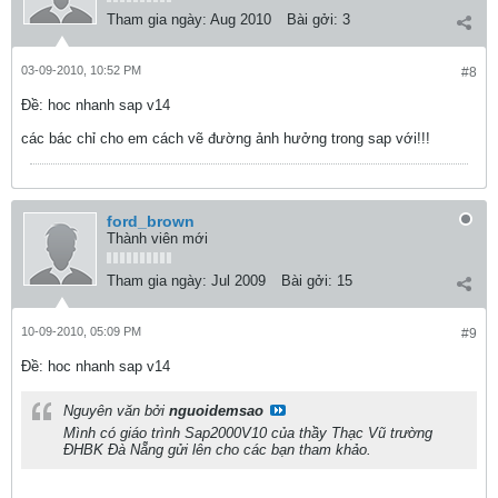
Tham gia ngày:
Aug 2010
Bài gởi:
3
03-09-2010, 10:52 PM
#8
Ðề: hoc nhanh sap v14
các bác chỉ cho em cách vẽ đường ảnh hưởng trong sap với!!!
ford_brown
Thành viên mới
Tham gia ngày:
Jul 2009
Bài gởi:
15
10-09-2010, 05:09 PM
#9
Ðề: hoc nhanh sap v14
Nguyên văn bởi
nguoidemsao
Mình có giáo trình Sap2000V10 của thầy Thạc Vũ trường
ĐHBK Đà Nẵng gửi lên cho các bạn tham khảo.