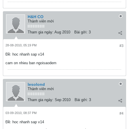
H&H CO
Thành viên mới
Tham gia ngày:
Aug 2010
Bài gởi:
3
28-08-2010, 05:19 PM
#3
Ðề: hoc nhanh sap v14
cam on nhieu ban ngoisaodem
lesolond
Thành viên mới
Tham gia ngày:
Sep 2010
Bài gởi:
3
03-09-2010, 08:37 PM
#4
Ðề: hoc nhanh sap v14