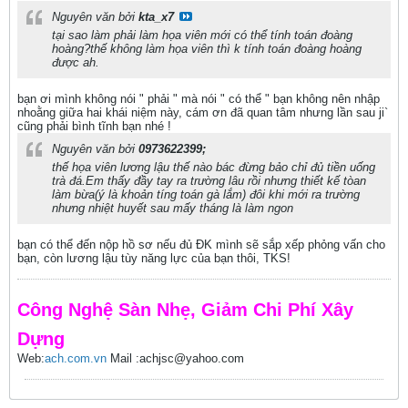
Nguyên văn bởi
kta_x7
tại sao làm phải làm họa viên mới có thể tính toán đoàng
hoàng?thế không làm họa viên thì k tính toán đoàng hoàng
được ah.
bạn ơi mình không nói " phải " mà nói " có thể " bạn không nên nhập
nhoằng giữa hai khái niệm này, cám ơn đã quan tâm nhưng lần sau ji`
cũng phải bình tĩnh bạn nhé !
Nguyên văn bởi
0973622399;
thế họa viên lương lậu thế nào bác đừng bảo chỉ đủ tiền uống
trà đá.Em thấy đầy tay ra trường lâu rồi nhưng thiết kế tòan
làm bừa(ý là khoản tíng toán gà lắm) đôi khi mới ra trường
nhưng nhiệt huyết sau mấy tháng là làm ngon
bạn có thể đến nộp hồ sơ nếu đủ ĐK mình sẽ sắp xếp phỏng vấn cho
bạn, còn lương lậu tùy năng lực của bạn thôi, TKS!
Công Nghệ Sàn Nhẹ, Giảm Chi Phí Xây
Dựng
Web:
ach.com.vn
Mail :achjsc@yahoo.com