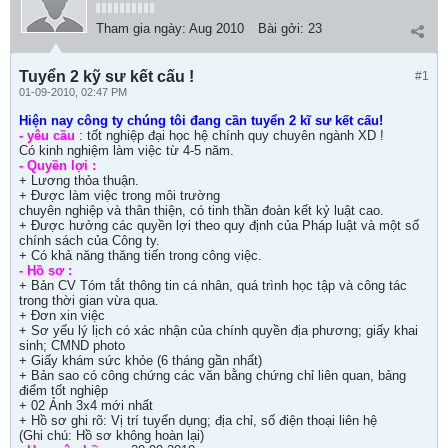
Tham gia ngày:
Aug 2010
Bài gởi:
23
Tuyển 2 kỹ sư kết cấu !
#1
01-09-2010, 02:47 PM
Hiện nay công ty chúng tôi đang cần tuyển 2 kĩ sư kết cấu!
- yêu cầu
: tốt nghiệp đại học hệ chính quy chuyên ngành XD !
Có kinh nghiệm làm việc từ 4-5 năm.
- Quyền lợi :
+ Lương thỏa thuận.
+ Được làm việc trong môi trường
chuyên nghiệp và thân thiện, có tinh thần đoàn kết kỷ luật cao.
+ Được hưởng các quyền lợi theo quy định của Pháp luật và một số
chính sách của Công ty.
+ Có khả năng thăng tiến trong công việc.
- Hồ sơ :
+ Bản CV Tóm tắt thông tin cá nhân, quá trình học tập và công tác
trong thời gian vừa qua.
+ Đơn xin việc
+ Sơ yếu lý lịch có xác nhận của chính quyền địa phương; giấy khai
sinh; CMND photo
+ Giấy khám sức khỏe (6 tháng gần nhất)
+ Bản sao có công chứng các văn bằng chứng chỉ liên quan, bảng
điểm tốt nghiệp
+ 02 Ảnh 3x4 mới nhất
+ Hồ sơ ghi rõ: Vị trí tuyển dụng; địa chỉ, số điện thoại liên hệ
(Ghi chú: Hồ sơ không hoàn lại)