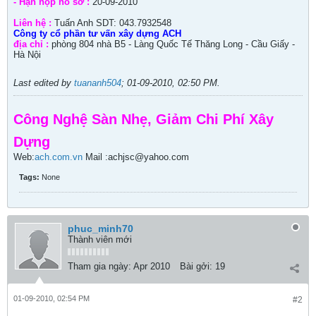
- Hạn nộp hồ sơ :
20-09-2010
Liên hệ :
Tuấn Anh SDT: 043.7932548
Công ty cổ phần tư vấn xây dựng ACH
địa chỉ :
phòng 804 nhà B5 - Làng Quốc Tế Thăng Long - Cầu Giấy -
Hà Nội
Last edited by
tuananh504
;
01-09-2010, 02:50 PM
.
Công Nghệ Sàn Nhẹ, Giảm Chi Phí Xây
Dựng
Web:
ach.com.vn
Mail :achjsc@yahoo.com
Tags:
None
phuc_minh70
Thành viên mới
Tham gia ngày:
Apr 2010
Bài gởi:
19
01-09-2010, 02:54 PM
#2