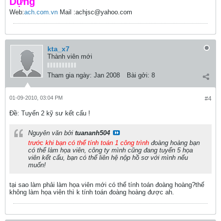
Dựng
Web:
ach.com.vn
Mail :achjsc@yahoo.com
kta_x7
Thành viên mới
Tham gia ngày:
Jan 2008
Bài gởi:
8
01-09-2010, 03:04 PM
#4
Ðề: Tuyển 2 kỹ sư kết cấu !
Nguyên văn bởi
tuananh504
trước khi bạn có thể tính toán 1 công trình
đoàng hoàng bạn
có thể làm họa viên, công ty mình cũng đang tuyển 5 họa
viên kết cấu, bạn có thể liên hệ nộp hồ sơ với mình nếu
muốn!
tại sao làm phải làm họa viên mới có thể tính toán đoàng hoàng?thế
không làm họa viên thì k tính toán đoàng hoàng được ah.