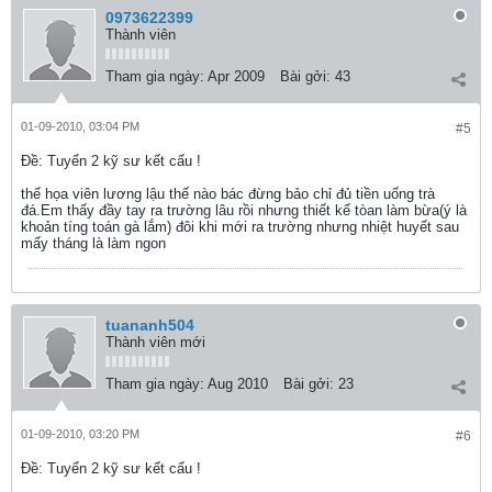
0973622399
Thành viên
Tham gia ngày:
Apr 2009
Bài gởi:
43
01-09-2010, 03:04 PM
#5
Ðề: Tuyển 2 kỹ sư kết cấu !
thế họa viên lương lậu thế nào bác đừng bảo chỉ đủ tiền uống trà
đá.Em thấy đầy tay ra trường lâu rồi nhưng thiết kế tòan làm bừa(ý là
khoản tíng toán gà lắm) đôi khi mới ra trường nhưng nhiệt huyết sau
mấy tháng là làm ngon
tuananh504
Thành viên mới
Tham gia ngày:
Aug 2010
Bài gởi:
23
01-09-2010, 03:20 PM
#6
Ðề: Tuyển 2 kỹ sư kết cấu !