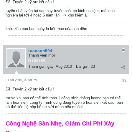
Ðề: Tuyển 2 kỹ sư kết cấu !
tuyển nhân viên tại sao hay tuyển phải có kinh nghiệm, mà kinh
nghiệm lại tới 4 hoặc 5 năm lận. => khó kiếm à.
khởi đầu của ban ngày là kết thúc của ban đêm.
tuananh504
Thành viên mới
Tham gia ngày:
Aug 2010
Bài gởi:
23
01-09-2010, 02:59 PM
#3
Ðề: Tuyển 2 kỹ sư kết cấu !
trước khi bạn có thể tính toán 1 công trình đoàng hoàng bạn có thể
làm họa viên, công ty mình cũng đang tuyển 5 họa viên kết cấu, bạn
có thể liên hệ nộp hồ sơ với mình nếu muốn!
Công Nghệ Sàn Nhẹ, Giảm Chi Phí Xây