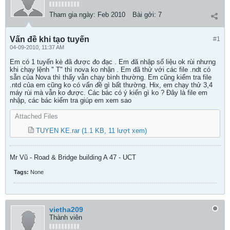
Tham gia ngày:
Feb 2010
Bài gởi:
7
Vấn đề khi tạo tuyến
#1
04-09-2010, 11:37 AM
Em có 1 tuyến kè đã được đo đạc . Em đã nhập số liệu ok rùi nhưng
khi chạy lệnh " T" thì nova ko nhận . Em đã thử với các file .ndt có
sẵn của Nova thì thấy vẫn chạy bình thường. Em cũng kiểm tra file
.ntd của em cũng ko có vấn đề gì bất thường. Hix, em chạy thử 3,4
máy rùi mà vẫn ko được. Các bác có ý kiến gì ko ? Đây là file em
nhập, các bác kiểm tra giúp em xem sao
Attached Files
TUYEN KE.rar
(1.1 KB, 11 lượt xem)
Mr Vũ - Road & Bridge building A 47 - UCT
Tags:
None
vietha209
Thành viên