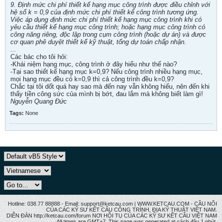
9. Định mức chi phí thiết kế hạng mục công trình được điều chỉnh với
hệ số k = 0,9 của định mức chi phí thiết kế công trình tương ứng.
Việc áp dụng định mức chi phí thiết kế hạng mục công trình khi có
yêu cầu thiết kế hạng mục công trình; hoặc hạng mục công trình có
công năng riêng, độc lập trong cụm công trình (hoặc dự án) và được
cơ quan phê duyệt thiết kế kỹ thuật, tổng dự toán chấp nhận.
...
Các bác cho tôi hỏi:
-Khái niệm hạng mục, công trình ở đây hiểu như thế nào?
-Tại sao thiết kế hạng mục k=0,9? Nếu công trình nhiều hạng mục,
mọi hạng mục đều có k=0,9 thì cả công trình đều k=0,9?
Chắc tại tôi dốt quá hay sao mà đến nay vẫn không hiểu, nên đến khi
thấy tiền công sức của mình bị bớt, đau lắm mà không biết làm gì!
Nguyễn Quang Đức
Tags:
None
Hotline: 038.77 88888 - Email: support@ketcau.com | WWW.KETCAU.COM - CẦU NỐI
CỦA CÁC KỸ SƯ KẾT CẤU CÔNG TRÌNH, ĐỊA KỸ THUẬT VIỆT NAM.
DIỄN ĐÀN http://ketcau.com/forum NƠI HỘI TỤ CỦA CÁC KỸ SƯ KẾT CÂU VIỆT NAM
All times are GMT+7. This page was generated at cách đây 1 phút.