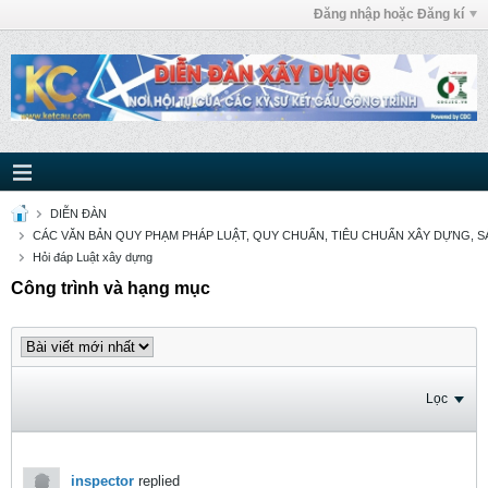
Đăng nhập hoặc Đăng kí
DIỄN ĐÀN
CÁC VĂN BẢN QUY PHẠM PHÁP LUẬT, QUY CHUẨN, TIÊU CHUẨN XÂY DỰNG, SÁ
Hỏi đáp Luật xây dựng
Công trình và hạng mục
Lọc
inspector
replied