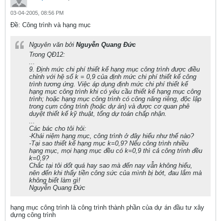
03-04-2005, 08:56 PM
Ðề: Công trình và hạng mục
Nguyên văn bởi
Nguyễn Quang Đức
Trong QĐ12:
...
9. Định mức chi phí thiết kế hạng mục công trình được điều
chỉnh với hệ số k = 0,9 của định mức chi phí thiết kế công
trình tương ứng. Việc áp dụng định mức chi phí thiết kế
hạng mục công trình khi có yêu cầu thiết kế hạng mục công
trình; hoặc hạng mục công trình có công năng riêng, độc lập
trong cụm công trình (hoặc dự án) và được cơ quan phê
duyệt thiết kế kỹ thuật, tổng dự toán chấp nhận.
...
Các bác cho tôi hỏi:
-Khái niệm hạng mục, công trình ở đây hiểu như thế nào?
-Tại sao thiết kế hạng mục k=0,9? Nếu công trình nhiều
hạng mục, mọi hạng mục đều có k=0,9 thì cả công trình đều
k=0,9?
Chắc tại tôi dốt quá hay sao mà đến nay vẫn không hiểu,
nên đến khi thấy tiền công sức của mình bị bớt, đau lắm mà
không biết làm gì!
Nguyễn Quang Đức
hạng mục công trình là công trình thành phần của dự án đầu tư xây
dựng công trình