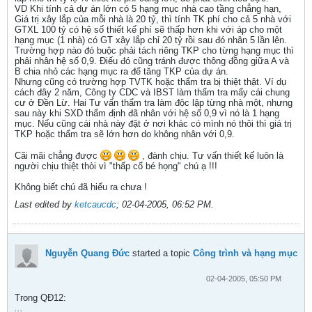
VD Khi tính cả dự án lớn có 5 hạng mục nhà cao tầng chẳng hạn,
Giá trị xây lắp của mỗi nhà là 20 tỷ, thì tính TK phí cho cả 5 nhà với
GTXL 100 tỷ có hệ số thiết kế phí sẽ thấp hơn khi với áp cho một
hạng mục (1 nhà) có GT xây lắp chỉ 20 tỷ rồi sau đó nhân 5 lần lên.
Trường hợp nào đó buộc phải tách riêng TKP cho từng hạng mục thì
phải nhân hệ số 0,9. Điếu đó cũng tránh được thông đồng giữa A và
B chia nhỏ các hạng mục ra để tăng TKP của dự án.
Nhưng cũng có trường hợp TVTK hoặc thẩm tra bị thiệt thật. Ví dụ
cách đây 2 năm, Công ty CDC và IBST làm thẩm tra mấy cái chung
cư ở Đền Lừ. Hai Tư vấn thẩm tra làm độc lập từng nhà một, nhưng
sau này khi SXD thẩm định đã nhân với hệ số 0,9 vì nó là 1 hạng
mục. Nếu cũng cái nhà này đặt ở nơi khác có mình nó thôi thì giá trị
TKP hoặc thẩm tra sẽ lớn hơn do không nhân với 0,9.
Cãi mãi chẳng được
, đành chịu. Tư vấn thiết kế luôn là
người chịu thiệt thòi vì "thấp cổ bé họng" chú ạ !!!
Không biết chú đã hiểu ra chưa !
Last edited by
ketcaucdc
;
02-04-2005, 06:52 PM
.
Nguyễn Quang Đức
started a topic
Công trình và hạng mục
02-04-2005, 05:50 PM
Trong QĐ12:
...