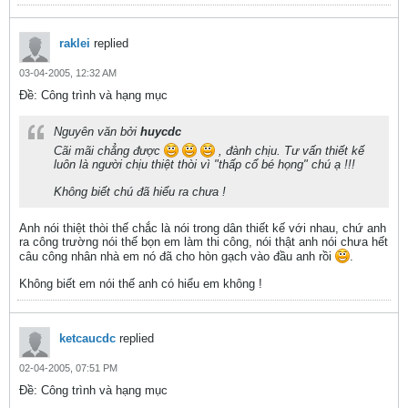
raklei
replied
03-04-2005, 12:32 AM
Ðề: Công trình và hạng mục
Nguyên văn bởi
huycdc
Cãi mãi chẳng được
, đành chịu. Tư vấn thiết kế
luôn là người chịu thiệt thòi vì "thấp cổ bé họng" chú ạ !!!
Không biết chú đã hiểu ra chưa !
Anh nói thiệt thòi thế chắc là nói trong dân thiết kế với nhau, chứ anh
ra công trường nói thế bọn em làm thi công, nói thật anh nói chưa hết
câu công nhân nhà em nó đã cho hòn gạch vào đầu anh rồi
.
Không biết em nói thế anh có hiểu em không !
ketcaucdc
replied
02-04-2005, 07:51 PM
Ðề: Công trình và hạng mục