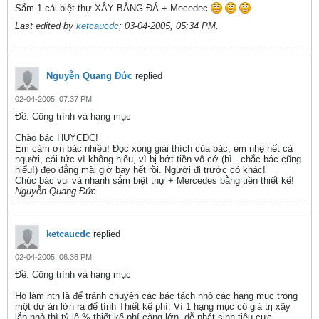
Sắm 1 cái biệt thự XÂY BẰNG ĐÁ + Mecedec
Last edited by
ketcaucdc
;
03-04-2005, 05:34 PM
.
Nguyễn Quang Đức
replied
02-04-2005, 07:37 PM
Ðề: Công trình và hạng mục
Chào bác HUYCDC!
Em cảm ơn bác nhiều! Đọc xong giải thích của bác, em nhẹ hết cả
người, cái tức vì không hiểu, vì bị bớt tiền vô cớ (hì...chắc bác cũng
hiểu!) đeo đẳng mãi giờ bay hết rồi. Người đi trước có khác!
Chúc bác vui và nhanh sắm biệt thự + Mercedes bằng tiền thiết kế!
Nguyễn Quang Đức
ketcaucdc
replied
02-04-2005, 06:36 PM
Ðề: Công trình và hạng mục
Họ làm ntn là để tránh chuyện các bác tách nhỏ các hạng mục trong
một dự án lớn ra để tính Thiết kế phí. Vì 1 hạng mục có giá trị xây
lắp nhỏ thì tỷ lệ % thiết kế phí càng lớn, dễ phát sinh tiêu cực.