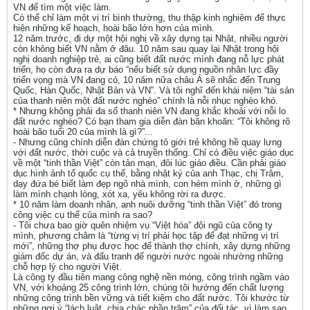
VN để tìm một việc làm.
Có thể chỉ làm một vị trí bình thường, thu thập kinh nghiệm để thực
hiện những kế hoạch, hoài bão lớn hơn của mình.
12 năm trước, đi dự một hội nghị về xây dựng tại Nhật, nhiều người
còn không biết VN nằm ở đâu. 10 năm sau quay lại Nhật trong hội
nghị doanh nghiệp trẻ, ai cũng biết đất nước mình đang nỗ lực phát
triển, họ còn đưa ra dự báo “nếu biết sử dụng nguồn nhân lực đầy
triển vọng mà VN đang có, 10 năm nữa châu Á sẽ nhắc đến Trung
Quốc, Hàn Quốc, Nhật Bản và VN”. Và tôi nghĩ đến khái niệm “tài sản
của thanh niên một đất nước nghèo” chính là nỗi nhục nghèo khó.
* Nhưng không phải đa số thanh niên VN đang khắc khoải với nỗi lo
đất nước nghèo? Có bạn tham gia diễn đàn băn khoăn: “Tôi không rõ
hoài bão tuổi 20 của mình là gì?”...
- Nhưng cũng chính diễn đàn chứng tỏ giới trẻ không hề quay lưng
với đất nước, thời cuộc và cả truyền thống. Chỉ có điều việc giáo dục
về một “tinh thần Việt” còn tản mạn, đôi lúc giáo điều. Cần phải giáo
dục hình ảnh tổ quốc cụ thể, bằng nhật ký của anh Thạc, chị Trâm,
dạy đứa bé biết làm đẹp ngõ nhà mình, con hẻm mình ở, những gì
làm mình chạnh lòng, xót xa, yêu không rời ra được.
* 10 năm làm doanh nhân, anh nuôi dưỡng “tinh thần Việt” đó trong
công việc cụ thể của mình ra sao?
- Tôi chưa bao giờ quên nhiệm vụ “Việt hóa” đội ngũ của công ty
mình, phương châm là “từng vị trí phải học tập để đạt những vị trí
mới”, những thợ phụ được học để thành thợ chính, xây dựng những
giám đốc dự án, và đấu tranh để người nước ngoài nhường những
chỗ hợp lý cho người Việt.
Là công ty đầu tiên mang công nghệ nền móng, công trình ngầm vào
VN, với khoảng 25 công trình lớn, chúng tôi hướng đến chất lượng
những công trình bền vững và tiết kiệm cho đất nước. Tôi khước từ
những gợi ý “lách luật, chia chác phần trăm” của đối tác, vì làm sao