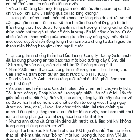
có thể “ăn” vào tiền của dân tôi như vậy...
* Và anh đã từng làm một tổng giám đốc đối tác Singapore bị sa thải
chỉ vì đòi “chi 10%”. Thẳng quá có lạc lõng không?
- Lương tâm mình thanh thản thì không lạc lõng cho dù cái tốt và cái
xấu quá gần nhau. Tôi tin đa số thanh niên đều có những giá trị tinh
thần trung thực học được từ gia đình, nhà trường, nhưng xã hội đang
thừa nhận những giá trị nào sẽ ảnh hưởng đến lối sống của họ. Cuộc
chiến “đánh” tham nhũng của chúng ta hiện nay cũng vậy, nếu đó là
một cuộc quyết chiến đồng lòng như năm xưa chúng ta đánh giặc thì
thanh niên không bao giờ đứng ngoài cuộc.
* Tại công trình chống thấm hồ Dầu Tiếng, Công ty Bachy Soletanche
đã áp dụng phương án táo bạo: tạo một bức tường dày 0,6m, dài
181m xuyên vào đập, giảm chi phí từ 13 tỉ đồng xuống 9 tỉ .
* Năm 2005 trúng thầu các công trình: đường hầm Thủ Thiêm; cầu
Cần Thơ và trạm bơm dự án thoát nước Q.8 (TP.HCM).
* Ra đi và trở về. Anh có cho rằng tuổi trẻ nhất thiết phải lãng mạn
một tí không?
- Và phải mạo hiểm nữa. Gia đình phản đối vì ám ảnh chuyện lý lịch.
Tôi được công ty Pháp hứa trả lương gấp nhiều lần nếu ở lại. Lấy tờ
giấy trắng chia đôi ở lại /trở về, cho điểm, cộng lại tôi thấy nếu trở về
sẽ được hạnh phúc hơn, vật chất sẽ đến từ công việc, hằng ngày
được gọi “mẹ, cha”, được làm công trình hiện đại trên chính quê
mình. Tôi nghĩ sự lãng mạn của tuổi trẻ là như vậy, bao hàm một chút
rủi ro nhưng phải gắn với những hoài bão, dự định lớn.
* Nhưng anh cũng đã từng lên tiếng đất nước quá lãng phí khi không
trọng dụng những người trở về?
- Đúng. Tôi bức xúc khi Chính phủ bỏ 100 triệu đôla để đào tạo tiến sĩ,
thạc sĩ, thế mà hầu như “bỏ rơi” một lực lượng du học sinh VN đã
được đào tạo bài bản trong 15 năm qua. Tôi nhắc lại nguyện vọng là