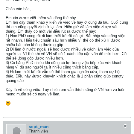
Chào các bác,
Em xin được viết thêm vài dòng thế này.
Em lên đây tham khảo ý kiến về việc về hay ở cũng đã lâu. Cuối cùng
thì em cũng quyết định ở lại làm. Hiện giờ đã làm việc được vài
tháng. Em thấy có một vài điều rút ra được thế này:
1) Học PhD xong rồi đi làm thiết kế rất có lợi. Bắt nhịp vào công việc
rất nhanh. Hiểu tiêu chuẩn sâu hơn nhiều vì thế có thể xử lí được
nhiều bài toán không thường gặp
2) Đi làm ở nước ngoài sẽ học được nhiều về cách làm việc của
người ta. Vì thế khi về VN sẽ có 1 cách tiếp cận vấn đề mới hơn. Có
thể sẽ đóng góp được nhiều hơn.
3) Có bằng PhD nhiều khi cũng có lợi trong việc tiếp xúc với khách
hàng vì dù sao người ta ít nhiều cũng thích bằng cấp.
4) Đi làm thiết kế rồi vẫn có thể tham gia nghiên cứu, tham dự hội
thảo. Điều này được khuyến khích chắc là 1 phần cũng giúp congty
quảng cáo.
Đấy là về công việc. Tuy nhiên em vẫn thích sống ở VN hơn và luôn
mong muốn sẽ có ngày về làm.
sept_man
Thành viên