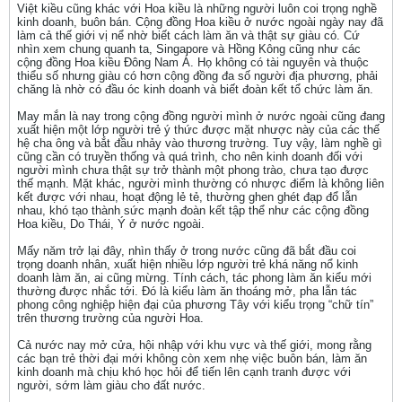
Việt kiều cũng khác với Hoa kiều là những người luôn coi trọng nghề
kinh doanh, buôn bán. Cộng đồng Hoa kiều ở nước ngoài ngày nay đã
làm cả thế giới vị nể nhờ biết cách làm ăn và thật sự giàu có. Cứ
nhìn xem chung quanh ta, Singapore và Hồng Kông cũng như các
cộng đồng Hoa kiều Đông Nam Á. Họ không có tài nguyên và thuộc
thiểu số nhưng giàu có hơn cộng đồng đa số người địa phương, phải
chăng là nhờ có đầu óc kinh doanh và biết đoàn kết tổ chức làm ăn.
May mắn là nay trong cộng đồng người mình ở nước ngoài cũng đang
xuất hiện một lớp người trẻ ý thức được mặt nhược này của các thế
hệ cha ông và bắt đầu nhảy vào thương trường. Tuy vậy, làm nghề gì
cũng cần có truyền thống và quá trình, cho nên kinh doanh đối với
người mình chưa thật sự trở thành một phong trào, chưa tạo được
thế mạnh. Mặt khác, người mình thường có nhược điểm là không liên
kết được với nhau, hoạt động lẻ tẻ, thường ghen ghét đạp đổ lẫn
nhau, khó tạo thành sức mạnh đoàn kết tập thể như các cộng đồng
Hoa kiều, Do Thái, Ý ở nước ngoài.
Mấy năm trở lại đây, nhìn thấy ở trong nước cũng đã bắt đầu coi
trọng doanh nhân, xuất hiện nhiều lớp người trẻ khá năng nổ kinh
doanh làm ăn, ai cũng mừng. Tính cách, tác phong làm ăn kiểu mới
thường được nhắc tới. Đó là kiểu làm ăn thoáng mở, pha lẫn tác
phong công nghiệp hiện đại của phương Tây với kiểu trọng “chữ tín”
trên thương trường của người Hoa.
Cả nước nay mở cửa, hội nhập với khu vực và thế giới, mong rằng
các bạn trẻ thời đại mới không còn xem nhẹ việc buôn bán, làm ăn
kinh doanh mà chịu khó học hỏi để tiến lên cạnh tranh được với
người, sớm làm giàu cho đất nước.