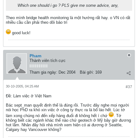
Which one should i go ? PLS give me some advice, any,
Theo mình bridge health monitoring là một hướng rất hay. o VN có rất
nhiều cầu cần phải theo dõi bảo trì
good luck!
Pham
Thành viên tích cực
Tham gia ngày:
Dec 2004
Bài gởi:
169
30-10-2005, 04:25 AM
#37
Ðề: Làm việc ở Việt Nam
Bác sept_man quyết định thế là đúng rồi. Trước đây nghe mọi người
nói học PhD ra khó xin việc ở công ty thực ra là bố láo hết. Lúc tớ
làm xong chúng nó đến xếp hàng đuổi đi không hết í chứ
. Tớ
không biết các ngành khác thế nào chứ geotech ở Mỹ bây giờ đương
hot lắm. Nhân đây hỏi nhà mình xem hiện có ai đương ở Seattle,
Calgary hay Vancouver không?