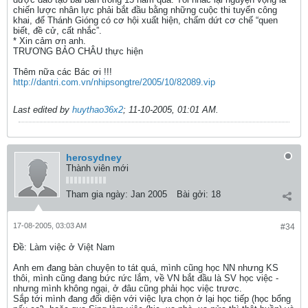
chiến lược nhân lực phải bắt đầu bằng những cuộc thi tuyển công
khai, để Thánh Gióng có cơ hội xuất hiện, chấm dứt cơ chế “quen
biết, đề cử, cất nhắc”.
* Xin cảm ơn anh.
TRƯƠNG BẢO CHÂU thực hiện
Thêm nữa các Bác ơi !!!
http://dantri.com.vn/nhipsongtre/2005/10/82089.vip
Last edited by
huythao36x2
;
11-10-2005, 01:01 AM
.
herosydney
Thành viên mới
Tham gia ngày:
Jan 2005
Bài gởi:
18
17-08-2005, 03:03 AM
#34
Ðề: Làm việc ở Việt Nam
Anh em đang bàn chuyện to tát quá, mình cũng học NN nhưng KS
thôi, mình cũng đang bức rức lắm, về VN bắt đầu là SV học việc -
nhưng mình không ngại, ở đâu cũng phải học việc trươc.
Sắp tới mình đang đối diện với việc lựa chọn ở lại học tiếp (học bổng