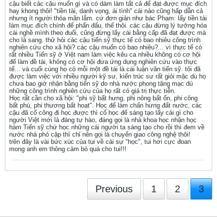
cậu biết các cậu muốn gì và có dám làm tất cả để đạt được mục đích
hay khong thôi! "tiền tài, danh vọng, ái tình" cái nào cũng hấp dẫn cả
nhưng ít người thỏa mãn lắm. cứ đơn giản như bác Phạm: lấy tiền tài
làm mục đích chính để phấn đấu, thế thôi. các cậu đừng lý tưởng hóa
cái nghề mình theo đuổi, cũng đừng lấy cái bằng cấp đã đạt được mà
cho là sang. thử hỏi các cậu tiến sỹ thực tế có bao nhiêu công trình
nghiên cứu cho xã hội? các cậu muốn có bao nhiêu?... vì thực tế có
rất nhiều Tiến sỹ ở Việt nam làm việc kêu ca nhiều không có cơ hội
để làm đề tài, không có cơ hội đưa ứng dụng nghiên cứu vào thực
tế... và cuối cùng họ có mỗi một đề tài là cái luận văn tiến sỹ. tôi đã
được làm việc với nhiều người kỹ sư, kiến trúc sư rất giỏi mặc dù họ
chưa bao giờ nhận bằng tiến sỹ do nhà nước phong tặng mạc dù
những công trình nghiên cứu của họ rất có giá trị thực tiễn.
Học rất cần cho xã hội: "phi sỹ bất hưng, phi nông bất ổn, phi công
bất phú, phi thương bất hoạt". Học để làm chấn hưng đất nước, các
cậu đã cố công đi học được thì cố học để sáng tạo lấy cái gì cho
người Việt mới là đáng tự hào, đáng gọi là nhà khoa học nhận học
hàm Tiến sỹ chứ học những cái người ta sáng tạo cho rồi thì đem về
nước nhà phỏ cập thì chỉ nên gọi là chuyển giao công nghệ thôi!
trên đây là vài bức xúc của tui về cái sự "học", tui hơi cực đoan
mong anh em thông cảm bỏ quá cho tui!!!
Previous
1
2
3