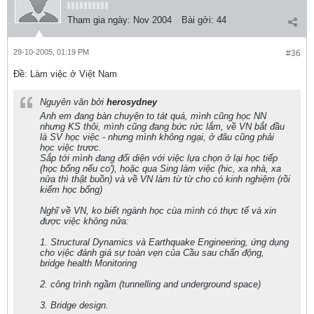
Tham gia ngày:
Nov 2004
Bài gởi:
44
29-10-2005, 01:19 PM
#36
Ðề: Làm việc ở Việt Nam
Nguyên văn bởi
herosydney
Anh em đang bàn chuyện to tát quá, mình cũng học NN
nhưng KS thôi, mình cũng đang bức rức lắm, về VN bắt đầu
là SV học việc - nhưng mình không ngại, ở đâu cũng phải
học việc trươc.
Sắp tới mình đang đối diện với việc lựa chọn ở lại học tiếp
(học bổng nếu co'), hoặc qua Sing làm việc (hic, xa nhà, xa
nửa thì thật buồn) và về VN làm từ từ cho có kinh nghiệm (rồi
kiếm học bổng)
Nghĩ về VN, ko biết ngành học cùa mình có thực tế và xin
được việc không nửa:
1. Structural Dynamics và Earthquake Engineering, ứng dụng
cho vịệc đánh giá sự toàn vẹn của Cầu sau chấn động,
bridge health Monitoring
2. công trình ngầm (tunnelling and underground space)
3. Bridge design.