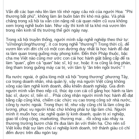
Vấn đề các bạn nêu lên làm tôi nhớ ngay câu nói của người Hoa: "Phi
thương bất phú", không làm ăn buôn bán thì khó mà giàu. Và phải
chăng trong xã hội ta vẫn còn nặng nề cái quan niệm cũ xưa không
xem trọng nghề buôn bán. Như vậy thì kinh tế ta khó mà vươn lên
trong nền kinh tế thị trường thế giới ngày nay.
Trong xã hội truyền thống, người mình sắp nghề nghiệp theo thứ tự:
“sĩ/nông/công/thương”, ít coi trọng nghề "thương"! Trong thời cũ, để
vươn lên với đời chỉ có một con đường duy nhất là học hành đỗ đạt
ra làm quan trong guồng máy phong kiến. Đến thời Pháp thuộc, bậc
cha mẹ Việt nào cũng mơ ước con cái học hành giật bằng cấp để ra
làm “quan”, gồm cả “quan” bác sĩ, kỹ sư, hoặc ít ra cũng là ông phán,
ông tham trong guồng máy cai trị, với tâm lý “ăn trên ngồi trước” !
Ra nước ngoài, ở giữa lòng một xã hội "trọng thương" phương Tây,
coi trọng doanh nhân, nhà quản lý, vậy mà người Việt cũng không
xông xáo làm nghề kinh doanh, điều khiển doanh nghiệp. Gia đình
người mình vẫn theo nếp cũ, thúc ép con cái cố gắng học hành ra làm
bác sĩ, dược sĩ, tiến sĩ... Phải công nhận người mình học hành đỗ đạt
bằng cấp cũng khá, chiếm các chức vụ cao trong công sở nhà nước,
công ty nước ngoài. Trong thực tế, như vậy cũng chỉ là làm công ăn
lương, phục vụ người khác chứ không phải tự lập làm chủ. Người
mình ít muốn học các nghề quản lý kinh doanh, quản trị xí nghiệp,
giao tế công cộng, marketing, thương mại... rồi xông xáo nhảy ra
thương trường bươn chải thi đua làm ăn với thiên hạ. Cho nên số
Việt kiều thật sự làm chủ xí nghiệp kinh doanh, trở thành giàu có chỉ
đếm được trên đầu ngón tay.