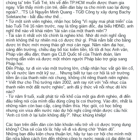
chúng ta” trên Tuổi Trẻ, khi về đến TP.HCM muốn được tham gia
ngay. Vẫn thấy mình còn trẻ, diễn đàn bày ra cho mình sao lại đứng
ngoài?...”TS Lê Nguyễn Minh Quang - TGĐ Công ty xây dựng Bachy
Soletanche - bắt đầu như thế...
* Từ một sinh viên nghèo, nhận học bổng “Vì ngày mai phát triển” của
báo Tuổi Trẻ 16 năm trước, nay là tổng giám đốc, đại biểu HĐND, anh
nghĩ thế nào về khái niệm “tài sản của một thanh niên”?
- Tài sản ít nhất với tôi chính là nghèo khó. Nhờ đó mới nghĩ rằng
mình không thể tự nhiên mà có được thứ gì. Phải nắm bắt cho bằng
được tri thức mới mong tháo gỡ mọi cản ngại. Năm năm đại học,
sáng đến trường, chiều dạy bổ túc kiếm tiền, tối tôi đi học Anh văn,
Pháp văn đều đặn; tham gia CLB Quốc tế của Thành đoàn, làm
hướng dẫn viên và được một nhóm người Pháp bảo trợ giúp sang
Pháp học.
Đến Pháp, tự đi xin vào một trường lớn, chấp nhận học vắt giò lên cổ,
rồi về nước làm một kỹ sư... Nhưng biết tự tạo cơ hội là sở trường
tiềm ẩn của thanh niên nói chung, không chỉ riêng thanh niên nghèo.
* Viết thư cho Thủ tướng năm 2002, anh ray rứt với “nỗi nhục của
thanh niên một đất nước nghèo”, anh đã ý thức về nỗi nhục đó khi
nào?
- Từ năm 9 tuổi, xuất phát từ nỗi khổ của một gia đình nghèo, đi đến
đâu tiếng nói của mình dẫu đúng cũng bị coi thường. Vào đời, nhất là
những năm còn bao cấp, càng thấm thía. Học giỏi, có học bổng
nhưng xin visa đến nước nào dự hội nghị cũng nhận được câu hỏi:
“Anh có tính ở lại luôn không đấy?”. Nhục khủng khiếp!
Các bạn trên diễn đàn còn băn khoăn nếu trở về có được trọng dụng
không? Chia sẻ của tôi là: hãy về đi và đừng chờ “thảm đỏ”.
Những bạn điều kiện chưa thuận lợi, hãy tự tạo cơ hội cho mình một
lần nữa bằng cách tìm đến những công ty nước ngoài có đại diện tại