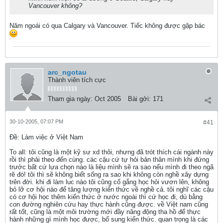
Vancouver không?
Năm ngoái có qua Calgary và Vancouver. Tiếc không được gặp bác
arc_ngotau
Thành viên tích cực
Tham gia ngày:
Oct 2005
Bài gởi:
171
30-10-2005, 07:07 PM
#41
Ðề: Làm việc ở Việt Nam
To all: tôi cũng là một kỹ sư xd thôi, nhưng đã trót thích cái ngành này
rồi thì phải theo đến cùng. các cậu cứ tự hỏi bản thân mình khi đứng
trước bất cứ lựa chọn nào là liệu mình sẽ ra sao nếu mình đi theo ngã
rẽ đó! tôi thì sẽ không biết sống ra sao khi không còn nghề xây dựng
trên đời. khi đi làm luc nào tôi cũng cố gắng học hỏi vươn lên, không
bỏ lỡ cơ hội nào để tăng lượng kiến thức về nghề cả. tôi nghĩ các cậu
có cơ hội học thêm kiến thức ở nước ngoài thì cứ học đi, dù bằng
con đường nghiên cứu hay thực hành cũng được. về Việt nam cũng
rất tốt, cũng là một môi trường mới đầy năng động tha hồ để thực
hành những gì mình học được, bổ sung kiến thức. quan trọng là các