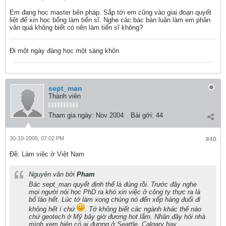
Em đang học master bên pháp. Sắp tới em cũng vào giai đoạn quyết
liệt để xin học bổng làm tiến sĩ. Nghe các bác bàn luận làm em phân
vân quá không biết có nên làm tiến sĩ không?
Đi một ngày đàng học một sàng khôn
sept_man
Thành viên
Tham gia ngày:
Nov 2004
Bài gởi:
44
30-10-2005, 07:02 PM
#40
Ðề: Làm việc ở Việt Nam
Nguyên văn bởi
Pham
Bác sept_man quyết định thế là đúng rồi. Trước đây nghe
mọi người nói học PhD ra khó xin việc ở công ty thực ra là
bố láo hết. Lúc tớ làm xong chúng nó đến xếp hàng đuổi đi
không hết í chứ
. Tớ không biết các ngành khác thế nào
chứ geotech ở Mỹ bây giờ đương hot lắm. Nhân đây hỏi nhà
mình xem hiện có ai đương ở Seattle, Calgary hay