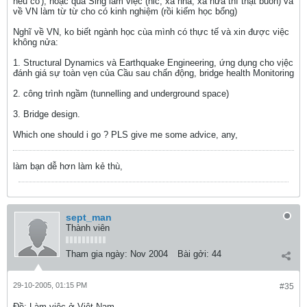
nếu co'), hoặc qua Sing làm việc (hic, xa nhà, xa nửa thì thật buồn) và
về VN làm từ từ cho có kinh nghiệm (rồi kiếm học bổng)
Nghĩ về VN, ko biết ngành học cùa mình có thực tế và xin được việc
không nửa:
1. Structural Dynamics và Earthquake Engineering, ứng dụng cho vịệc
đánh giá sự toàn vẹn của Cầu sau chấn động, bridge health Monitoring
2. công trình ngầm (tunnelling and underground space)
3. Bridge design.
Which one should i go ? PLS give me some advice, any,
làm bạn dễ hơn làm kẻ thù,
sept_man
Thành viên
Tham gia ngày:
Nov 2004
Bài gởi:
44
29-10-2005, 01:15 PM
#35
Ðề: Làm việc ở Việt Nam