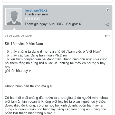
huythao36x2
Thành viên mới
Tham gia ngày:
Aug 2005
Bài gởi:
6
04-08-2005, 09:42 AM
#32
Ðề: Làm việc ở Việt Nam
Tôi thấy chúng ta đang đi hơi sai chủ đề :"Làm việc ở Việt Nam"
Tôi thấy các bác đang tranh luận Ph.D rồi
Tôi xin trích nguyên văn bài đăng trên Thanh niên chủ nhật - và cũng
nói thêm rằng nó cũng hơi bị lạc đề, nhưng tôi thấy có những ý hay
hay
gửi lên hầu quý vị
"
Không buôn bán thì khó mà giàu
Có bạn hỏi phải chăng đất nước ta chưa giàu là do người mình chưa
biết làm ăn kinh doanh? Không biết lớp trẻ ta ở xứ người có ý thức
được điều đó không, có chịu học hỏi kinh doanh, buôn bán hay lại
cũng chỉ quanh quẩn học hành lấy bằng cấp làm công ăn lương như
phần lớn thanh niên trong nước ?