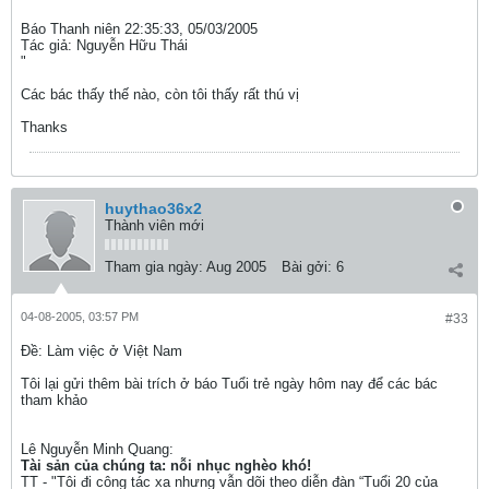
Báo Thanh niên 22:35:33, 05/03/2005
Tác giả: Nguyễn Hữu Thái
"
Các bác thấy thế nào, còn tôi thấy rất thú vị
Thanks
huythao36x2
Thành viên mới
Tham gia ngày:
Aug 2005
Bài gởi:
6
04-08-2005, 03:57 PM
#33
Ðề: Làm việc ở Việt Nam
Tôi lại gửi thêm bài trích ở báo Tuổi trẻ ngày hôm nay để các bác
tham khảo
Lê Nguyễn Minh Quang:
Tài sản của chúng ta: nỗi nhục nghèo khó!
TT - "Tôi đi công tác xa nhưng vẫn dõi theo diễn đàn “Tuổi 20 của