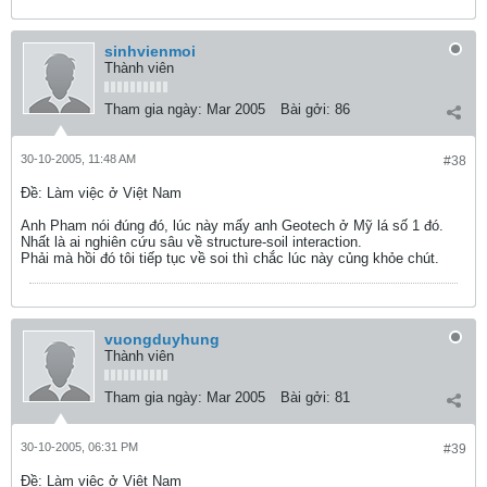
sinhvienmoi
Thành viên
Tham gia ngày:
Mar 2005
Bài gởi:
86
30-10-2005, 11:48 AM
#38
Ðề: Làm việc ở Việt Nam
Anh Pham nói đúng đó, lúc này mấy anh Geotech ở Mỹ lá số 1 đó.
Nhất là ai nghiên cứu sâu về structure-soil interaction.
Phải mà hồi đó tôi tiếp tục về soi thì chắc lúc này củng khỏe chút.
vuongduyhung
Thành viên
Tham gia ngày:
Mar 2005
Bài gởi:
81
30-10-2005, 06:31 PM
#39
Ðề: Làm việc ở Việt Nam