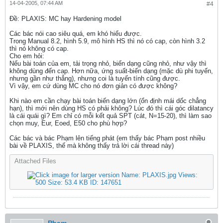
14-04-2005, 07:44 AM
#4
Ðề: PLAXIS: MC hay Hardening model
Các bác nói cao siêu quá, em khó hiểu được.
Trong Manual 8.2, hình 5.9, mô hình HS thì nó có cap, còn hình 3.2
thì nó không có cap.
Cho em hỏi:
Nếu bài toán của em, tải trọng nhỏ, biến dạng cũng nhỏ, như vậy thì
không dùng đến cap. Hơn nữa, ứng suất-biến dạng (mặc dù phi tuyến,
nhưng gần như thẳng), nhưng coi là tuyến tính cũng được.
Vì vậy, em cứ dùng MC cho nó đơn giản có được không?
Khi nào em cần chạy bài toán biến dạng lớn (ổn định mái dốc chẳng
hạn), thì mới nên dùng HS có phải không? Lúc đó thì cái góc dilatancy
là cái quái gì? Em chỉ có mỗi kết quả SPT (cát, N=15-20), thì làm sao
chọn muy, Eur, Eoed, E50 cho phù hợp?
Các bác và bác Phạm lên tiếng phát (em thấy bác Phạm post nhiều
bài về PLAXIS, thế mà không thấy trả lời cái thread này)
Attached Files