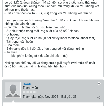
so với MC (2 đoạn thẳng). HM xét đến sự phụ thuộc trạng thái ứng
suất của mô đun Young theo luật hàm mũ trong khi đó MC không xét
đến sự phụ thuộc này.
- HM có xét đến dỡ tải (Eur, vur) trong khi MC không xét đến nó...
Bên cạnh một số tính năng “vượt trội”, HM còn khiếm khuyết khi mô
phỏng các vấn đề sau:
- Các đặc tính đàn hồi ở mức biến dạng nhỏ
- Sự phụ thuộc trạng thái ứng suất của hệ số Poisson
- Dị hướng
- Quay trục ứng suất chính (in hollow cylinder torsional shear test)
- Tải trọng tuần hoàn
- Hoá mềm
- Biến dạng dẻo khi dỡ tải, ví dụ trong cố kết đẳng hướng
- Từ biến
- … (bàn phím không tả xiết các chi tiết khác)
Những hạn chế này đã và đang được giải quyết (với mức độ nhất
định) bởi một vài mô hình khác tiên tiến hơn.
Hanh
Thành viên
Tham gia ngày:
Nov 2004
Bài gởi:
33