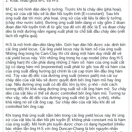
2. Khác nhau giữa M-C và H-S:
M-C là mô hình đàn dẻo lý tưởng. Trước khi bị chảy dẻo (phá hoại),
ứng xử của vật liệu sẽ là đàn hồi tuyến tính (E=constant). Sau khi
ứng suất đạt tới mức phá hoại, ứng xử của vật liệu là dẻo lý tưởng
(chảy như nước luôn). Đường ứng suất biến dạng vì vậy gồm 2 đoạn:
đoạn đàn hồi tuyến tính đi từ gốc tọa độ với độ dốc là E và đoạn chảy
dẻo là một đường nằm ngang xuất phát từ chỗ bắt đầu chảy dẻo (viết
lách tối nghĩa quá).
H-S là mô hình đàn-dẻo tăng bền. Giới hạn đàn hồi được xác định bởi
cái ông yield locus. Cái ông yield locus này là hàm số của ứng suất.
Những ông trong họ Cam-Clay thì chỉ dùng một hàm duy nhất để vẽ
cái yield locus này. Với những ông trong họ cap model (như ông H-S
chẳng hạn) thì cần phải dùng những 2 hàm số: hàm của ứng suất cắt
(q) có dạng hàm mũ (exponential) xuất phát từ gốc tọa độ và hàm của
của ứng suất đẳng hướng (p) chính là cái cap trùm lên đầu ông hàm
mũ. Tùy vào độ dốc của đường ứng suất (stress path) mà cái sự
chảy dẻo của vật liệu sẽ được quyết định bởi ông hàm mũ hay ông
cap. Nếu đường ứng suất có độ dốc lớn (q lớn, p nhỏ - một cách
tương đối) thì khả năng đường ứng suất sẽ cắt ông hàm mũ. Sự chảy
dẻo của vật liệu vì thế sẽ được controlled bởi ông hàm mũ. Tương tự
như vậy, nếu độ dốc của đường ứng suất nhỏ (p lớn, q nhỏ), nhiều
khả năng nó sẽ cắt ông cap. Sự chảy dẻo của vật liệu khi đó sẽ
controlled bởi ông cap.
Khi trạng thái ứng suất nằm bên trong cái ông yield locus này thì ứng
xử của vật liệu là đàn hồi phi tuyến (E không phải constant mà là hàm
của ứng suất). Mô hình phi tuyến được chọn có dạng hyperbol (nhiều
bác nhầm lẫn ông H-S với ông Duncan-Chang là bởi nguyên nhân