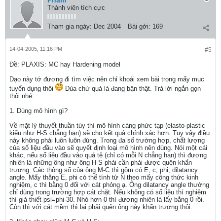
Pham
Thành viên tích cực
Tham gia ngày:
Dec 2004
Bài gởi:
169
14-04-2005, 11:16 PM
#5
Ðề: PLAXIS: MC hay Hardening model
Dạo này tớ đương đi tìm việc nên chỉ khoái xem bài trong mấy mục
tuyển dụng thôi
Đùa chứ quả là đang bận thật. Trả lời ngắn gọn
thôi nhé:
1. Dùng mô hình gì?
Về mặt lý thuyết thuần túy thì mô hình càng phức tạp (elasto-plastic
kiểu như H-S chẳng hạn) sẽ cho kết quả chính xác hơn. Tuy vậy điều
này không phải luôn luôn đúng. Trong đa số trường hợp, chất lượng
của số liệu đầu vào sẽ quyết định loại mô hình nên dùng. Nói một cái
khác, nếu số liệu đầu vào quá tệ (chỉ có mỗi N chẳng hạn) thì đương
nhiên là những ông như ông H-S phải cần phải được quên khẩn
trương. Các thông số của ông M-C thì gồm có E, c, phi, dilatancy
angle. Mấy thằng E, phi có thể tính từ N theo mấy công thức kinh
nghiệm, c thì bằng 0 đối với cát phỏng ạ. Ông dilatancy angle thường
chỉ dùng trong trường hợp cát chặt. Nếu không có số liệu thí nghiệm
thì giả thiết psi=phi-30. Nhỏ hơn 0 thì đương nhiên là lấy bằng 0 rồi.
Còn thì với cát mềm thì lại phải quên ông này khẩn trương thôi.