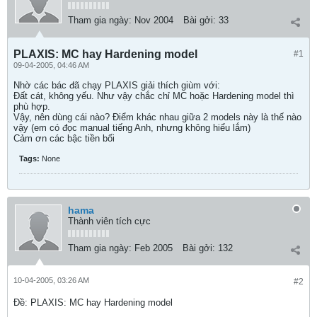
Tham gia ngày:
Nov 2004
Bài gởi:
33
PLAXIS: MC hay Hardening model
#1
09-04-2005, 04:46 AM
Nhờ các bác đã chạy PLAXIS giải thích giùm với:
Đất cát, không yếu. Như vậy chắc chỉ MC hoặc Hardening model thì
phù hợp.
Vậy, nên dùng cái nào? Điểm khác nhau giữa 2 models này là thế nào
vậy (em có đọc manual tiếng Anh, nhưng không hiểu lắm)
Cảm ơn các bậc tiền bối
Tags:
None
hama
Thành viên tích cực
Tham gia ngày:
Feb 2005
Bài gởi:
132
10-04-2005, 03:26 AM
#2
Ðề: PLAXIS: MC hay Hardening model