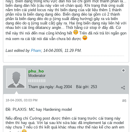
này). Biến dạng trong khu vực đàn hồi sẽ chỉ gồm một thành phần là...
biến dạng đàn hồi (câu này văn vẻ chán quá). Khi trạng thái ứng suất
nằm trên cái yield locus này thì biến dạng của vật liệu thêm 1 thành
phần nữa là biến dạng dạng dẻo. Biến dạng dẻo lại gồm có 2 thành
phần là biến dạng dẻo do p (ứng suất đẳng hướng) gây ra và biến
dạng dẻo do q (ứng suất cắt) gây ra. Hai ông biến dạng này liên hệ với
nhau bởi cái ông dilatancy angle... Thôi hẵng cứ stop ở đây đã. Cứ
thế này thì nói đến mai cũng không hết
Trên đã nói trả lời ngắn gọn
mà xem ra cái tật nói dài vẫn chưa bỏ được
Last edited by
Pham
;
14-04-2005, 11:29 PM
.
phu_ho
Moderator
Tham gia ngày:
Aug 2004
Bài gởi:
253
18-04-2005, 03:03 PM
#6
Ðề: PLAXIS: MC hay Hardening model
Nếu đồng chí Cường post được thêm cái trang trước cái trang này
thêm thì hay quá. Với lại sau khi sửa bác đã implement lại cái model
này chưa ? nếu có thì kết quả khác nhau như thế nào kể cho anh em