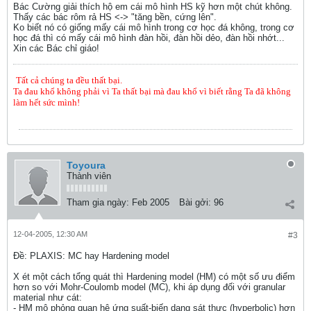
Bác Cường giải thích hộ em cái mô hình HS kỹ hơn một chút không.
Thấy các bác rôm rả HS <-> "tăng bền, cứng lên".
Ko biết nó có giống mấy cái mô hình trong cơ học đá không, trong cơ
học đá thì có mấy cái mô hình đàn hồi, đàn hồi dẻo, đàn hồi nhớt...
Xin các Bác chỉ giáo!
Tất cả chúng ta đều thất bại.
Ta đau khổ không phải vì Ta thất bại mà đau khổ vì biết rằng Ta đã không
làm hết sức mình!
Toyoura
Thành viên
Tham gia ngày:
Feb 2005
Bài gởi:
96
12-04-2005, 12:30 AM
#3
Ðề: PLAXIS: MC hay Hardening model
X ét một cách tổng quát thì Hardening model (HM) có một số ưu điểm
hơn so với Mohr-Coulomb model (MC), khi áp dụng đối với granular
material như cát:
- HM mô phỏng quan hệ ứng suất-biến dạng sát thực (hyperbolic) hơn