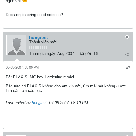
nghe với
Does engineering need science?
hungibst
Thành viên mới
Tham gia ngày:
Aug 2007
Bài gởi:
16
06-08-2007, 08:00 PM
#7
Ðề: PLAXIS: MC hay Hardening model
Bác nào có PLAXIS không cho em xin với, tìm mãi mà không đươc.
Em cảm ơn các bạc
Last edited by
hungibst
;
07-08-2007, 08:10 PM
.
"
"