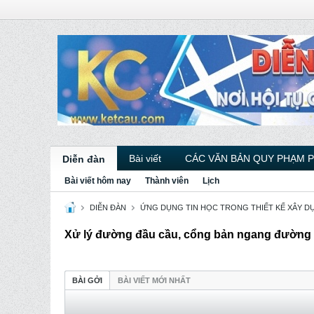
Bài viết
CÁC VĂN BẢN QUY PHẠM 
Diễn đàn
Bài viết hôm nay
Thành viên
Lịch
DIỄN ĐÀN
ỨNG DỤNG TIN HỌC TRONG THIẾT KẾ XÂY D
Xử lý đường đầu cầu, cổng bản ngang đường
BÀI GỞI
BÀI VIẾT MỚI NHẤT