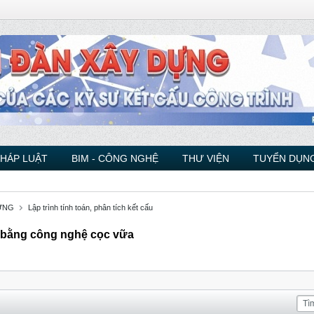
PHÁP LUẬT
BIM - CÔNG NGHỆ
THƯ VIỆN
TUYỂN DỤNG
ỰNG
Lập trình tính toán, phân tích kết cấu
 bằng công nghệ cọc vữa