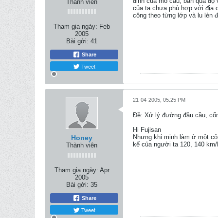
đỉnh của mố cầu, bản quá độ 
Thành viên
của ta chưa phù hợp với địa ch
công theo từng lớp và lu lèn 
Tham gia ngày:
Feb
2005
Bài gởi:
41
Share
Tweet
21-04-2005, 05:25 PM
Ðề: Xử lý đường đầu cầu, cổ
Hi Fujisan
Nhưng khi minh làm ở một côn
Honey
kế của người ta 120, 140 km/
Thành viên
Tham gia ngày:
Apr
2005
Bài gởi:
35
Share
Tweet