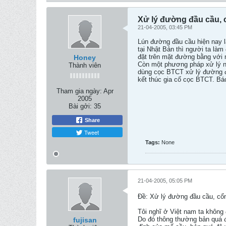
Xử lý đường đầu cầu,
21-04-2005, 03:45 PM
Lún đường đầu cầu hiện nay l
tại Nhật Bản thì người ta là
đặt trên mặt đường bằng với 
Honey
Còn một phương pháp xử lý n
Thành viên
dùng cọc BTCT xử lý đường đ
kết thúc gia cố cọc BTCT. Bá
Tham gia ngày:
Apr
2005
Bài gởi:
35
Share
Tweet
Tags:
None
21-04-2005, 05:05 PM
Ðề: Xử lý đường đầu cầu, cổ
Tôi nghĩ ở Việt nam ta không 
Do đó thông thường bản quá đ
fujisan