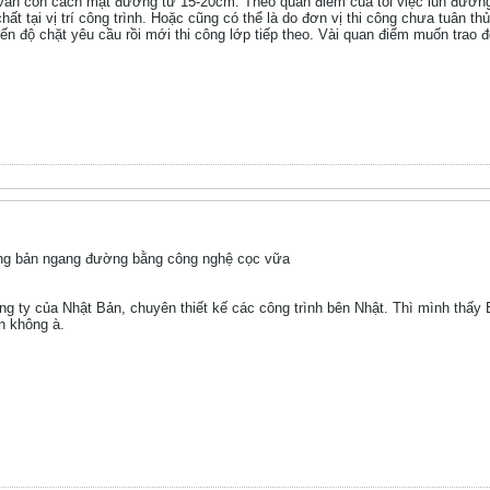
vẫn còn cách mặt đường từ 15-20cm. Theo quan điểm của tôi việc lún đường 
ất tại vị trí công trình. Hoặc cũng có thể là do đơn vị thi công chưa tuân th
đến độ chặt yêu cầu rồi mới thi công lớp tiếp theo. Vài quan điểm muốn trao 
ng bản ngang đường bằng công nghệ cọc vữa
g ty của Nhật Bản, chuyên thiết kế các công trình bên Nhật. Thì mình thấy 
h không à.