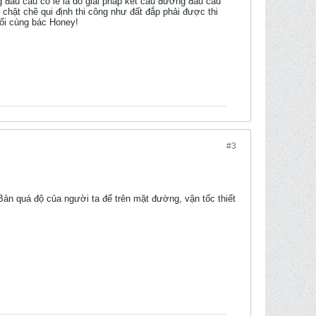
đầu cầu có lẽ là do giải pháp kết cấu đường đầu cầu
ủ chặt chẽ qui định thi công như đất đắp phải được thi
đổi cùng bác Honey!
#3
Bản quá độ của người ta để trên mặt đường, vận tốc thiết