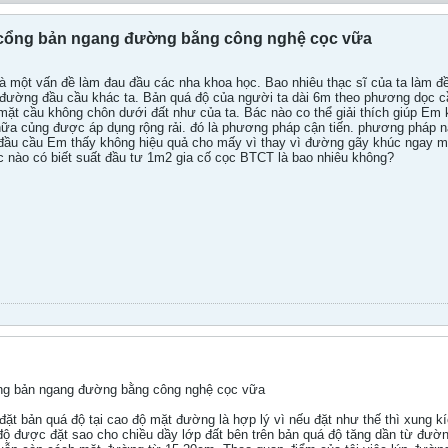
 cổng bản ngang đường bằng công nghệ cọc vữa
à một vấn đề làm đau đầu các nha khoa học. Bao nhiêu thạc sĩ của ta làm đề 
m đường đầu cầu khác ta. Bản quá độ của người ta dài 6m theo phương dọc cầ
mặt cầu không chôn dưới đất như của ta. Bác nào co thể giải thích giúp Em
ữa củng được áp dụng rộng rải. đó là phương pháp cận tiến. phương pháp 
ầu cầu Em thấy không hiệu quả cho mấy vì thay vì đường gãy khúc ngay mố
c nào có biết suất đầu tư 1m2 gia cố cọc BTCT là bao nhiêu không?
ng bản ngang đường bằng công nghệ cọc vữa
đặt bản quá độ tại cao độ mặt đường là hợp lý vì nếu đặt như thế thì xung 
ộ được đặt sao cho chiều dầy lớp đất bên trên bản quá độ tăng dần từ đường 