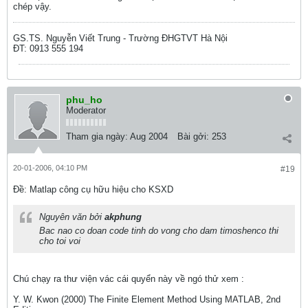
chép vậy.
GS.TS. Nguyễn Viết Trung - Trường ĐHGTVT Hà Nội
ĐT: 0913 555 194
phu_ho
Moderator
Tham gia ngày:
Aug 2004
Bài gởi:
253
20-01-2006, 04:10 PM
#19
Ðề: Matlap công cụ hữu hiệu cho KSXD
Nguyên văn bởi
akphung
Bac nao co doan code tinh do vong cho dam timoshenco thi
cho toi voi
Chú chạy ra thư viện vác cái quyển này về ngó thử xem :
Y. W. Kwon (2000) The Finite Element Method Using MATLAB, 2nd