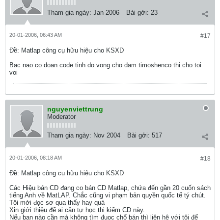
Tham gia ngày:
Jan 2006
Bài gởi:
23
20-01-2006, 06:43 AM
#17
Ðề: Matlap công cụ hữu hiệu cho KSXD
Bac nao co doan code tinh do vong cho dam timoshenco thi cho toi
voi
nguyenviettrung
Moderator
Tham gia ngày:
Nov 2004
Bài gởi:
517
20-01-2006, 08:18 AM
#18
Ðề: Matlap công cụ hữu hiệu cho KSXD
Các Hiệu bán CD đang co bán CD Matlap, chứa đến gần 20 cuốn sách
tiếng Anh về MatLAP. Chắc cũng vi phạm bản quyền quốc tế tý chút.
Tôi mới đọc sơ qua thấy hay quá
Xin giới thiệu để ai cần tự học thi kiếm CD này.
Nếu bạn nào cần mà không tìm đuọc chổ bán thì liên hệ với tôi để