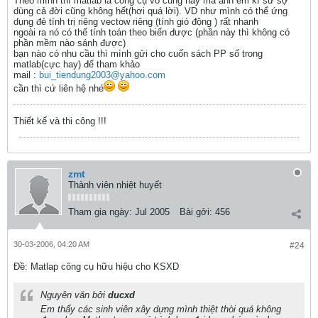
Theo mình thì matlab là công cụ vô cùng hay mà anh em kĩ sư sợ
dùng cả đời cũng không hết(hơi quá lời). VD như mình có thể ứng
dụng đẻ tính trị riêng vectow riêng (tính gió động ) rất nhanh
ngoài ra nó có thể tính toán theo biến được (phần này thì không có
phần mềm nào sánh được)
bạn nào có nhu cầu thì mình gửi cho cuốn sách PP số trong
matlab(cực hay) để tham khảo
mail :
bui_tiendung2003@yahoo.com
cần thì cứ liên hệ nhé
Thiết kế và thi công !!!
zmt
Thành viên nhiệt huyết
Tham gia ngày:
Jul 2005
Bài gởi:
456
30-03-2006, 04:20 AM
#24
Ðề: Matlap công cụ hữu hiệu cho KSXD
Nguyên văn bởi
ducxd
Em thấy các sinh viên xây dựng mình thiệt thòi quá không