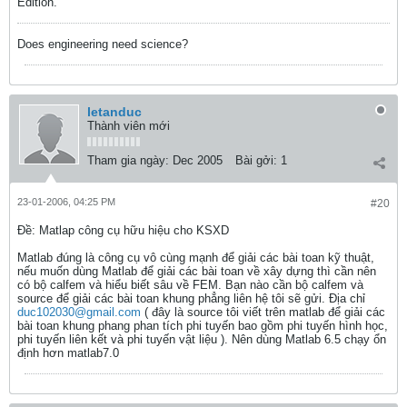
Edition.
Does engineering need science?
letanduc
Thành viên mới
Tham gia ngày:
Dec 2005
Bài gởi:
1
23-01-2006, 04:25 PM
#20
Ðề: Matlap công cụ hữu hiệu cho KSXD
Matlab đúng là công cụ vô cùng mạnh để giải các bài toan kỹ thuật,
nếu muốn dùng Matlab để giải các bài toan về xây dựng thì cần nên
có bộ calfem và hiểu biết sâu về FEM. Bạn nào cần bộ calfem và
source để giải các bài toan khung phẳng liên hệ tôi sẽ gửi. Địa chỉ
duc102030@gmail.com
( đây là source tôi viết trên matlab để giải các
bài toan khung phang phan tích phi tuyến bao gồm phi tuyến hình học,
phi tuyến liên kết và phi tuyến vật liệu ). Nên dùng Matlab 6.5 chạy ổn
định hơn matlab7.0