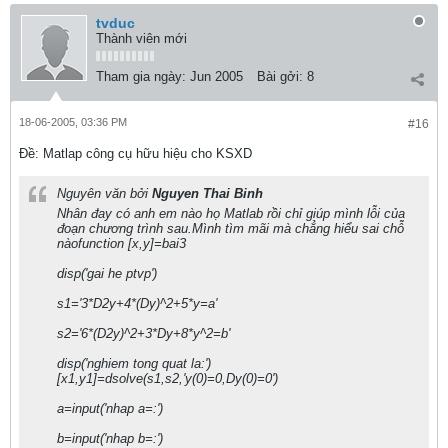
tvduc
Thành viên mới
Tham gia ngày:
Jun 2005
Bài gởi:
8
18-06-2005, 03:36 PM
#16
Ðề: Matlap công cụ hữu hiệu cho KSXD
Nguyên văn bởi
Nguyen Thai Binh
Nhân đay có anh em nào họ Matlab rồi chỉ giúp mình lỗi của
đoạn chương trình sau.Mình tìm mãi mà chẳng hiểu sai chỗ
nàofunction [x,y]=bai3
disp('gai he ptvp')
s1='3*D2y+4*(Dy)^2+5*y=a'
s2='6*(D2y)^2+3*Dy+8*y^2=b'
disp('nghiem tong quat la:')
[x1,y1]=dsolve(s1,s2,'y(0)=0,Dy(0)=0')
a=input('nhap a=:')
b=input('nhap b=:')