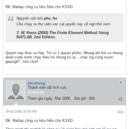
Ðề: Matlap công cụ hữu hiệu cho KSXD
Nguyên văn bởi
phu_ho
Chú chạy ra thư viện vác cái quyển này về ngó thử xem :
Y. W. Kwon (2000) The Finite Element Method Using
MATLAB, 2nd Edition.
Quyen nay thuc su hay. Toi co 1 quyen phôto. Nhung doi khi co nhung
doan code minh chay theo ho nhung ko ra....chac t/g cung muon
giaungh^` mot chut!
tiendung
Thành viên rất tích cực
Tham gia ngày:
Mar 2006
Bài gởi:
306
29-03-2006, 07:50 PM
#23
Ðề: Matlap công cụ hữu hiệu cho KSXD