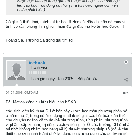
được học Matlap trong quá trình học đại học , bác nào học
lên cao học mới đụng nó thôi ( mà tụi nước ngoài coi hiển
nhiên phải biết )
Có gì mà thiệt thòi, thích thì tự học!!! Học cái đấy chỉ cần có máy vi
tính có cần phòng thí nghiệm hiện đại gì đâu mà ko tự học được !!!
Hoàng Sa, Trường Sa trong trái tim tôi.
icebuck
Thành viên
Tham gia ngày:
Jan 2005
Bài gởi:
74
04-04-2006, 05:59 AM
#25
Ðề: Matlap công cụ hữu hiệu cho KSXD
các sinh viên ký thuật ĐH ở bên này được học môn phương pháp số
ở năm thứ 2, trong đó ứng dụng matlab để giải các bài toán cần thiết
cho chuyên ngành kỹ thuật (hệ phương trình, tích phân, phương trình
vi phân, xấp xỉ hàm, trị riêng vectow riêng ...). Ở các trường ĐH ở nhà
tôi nhớ không nhầm học nặng về lý thuyết phương pháp số (có lẽ cần
thiết cho sv ngành toán) chứ ko dùng ngay ứng dụng các software để