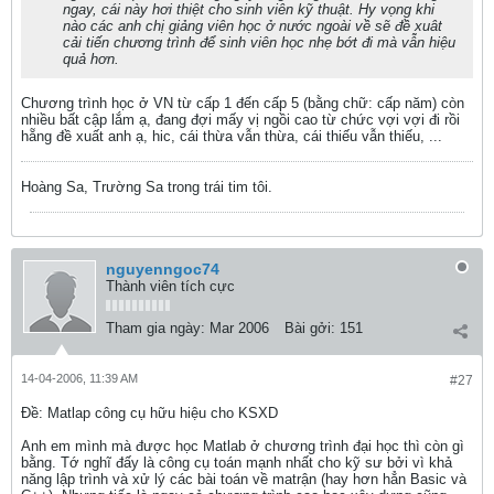
ngay, cái này hơi thiệt cho sinh viên kỹ thuật. Hy vọng khi
nào các anh chị giảng viên học ở nước ngoài về sẽ đề xuât
cải tiến chương trình để sinh viên học nhẹ bớt đi mà vẫn hiệu
quả hơn.
Chương trình học ở VN từ cấp 1 đến cấp 5 (bằng chữ: cấp năm) còn
nhiều bất cập lắm ạ, đang đợi mấy vị ngồi cao từ chức vợi vợi đi rồi
hẵng đề xuất anh ạ, hic, cái thừa vẫn thừa, cái thiếu vẫn thiếu, ...
Hoàng Sa, Trường Sa trong trái tim tôi.
nguyenngoc74
Thành viên tích cực
Tham gia ngày:
Mar 2006
Bài gởi:
151
14-04-2006, 11:39 AM
#27
Ðề: Matlap công cụ hữu hiệu cho KSXD
Anh em mình mà được học Matlab ở chương trình đại học thì còn gì
bằng. Tớ nghĩ đấy là công cụ toán mạnh nhất cho kỹ sư bởi vì khả
năng lập trình và xử lý các bài toán về matrận (hay hơn hẳn Basic và