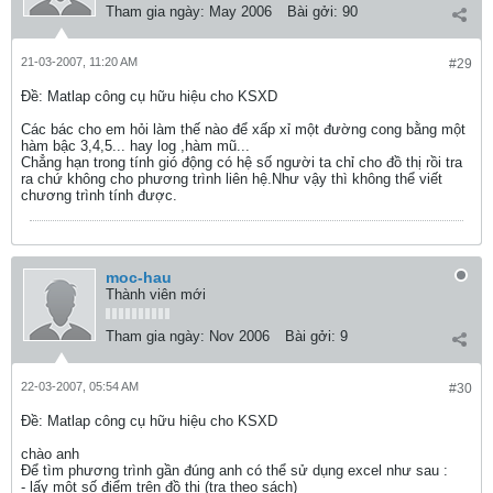
Tham gia ngày:
May 2006
Bài gởi:
90
21-03-2007, 11:20 AM
#29
Ðề: Matlap công cụ hữu hiệu cho KSXD
Các bác cho em hỏi làm thế nào để xấp xỉ một đường cong bằng một
hàm bậc 3,4,5... hay log ,hàm mũ...
Chẳng hạn trong tính gió động có hệ số người ta chỉ cho đồ thị rồi tra
ra chứ không cho phương trình liên hệ.Như vậy thì không thể viết
chương trình tính được.
moc-hau
Thành viên mới
Tham gia ngày:
Nov 2006
Bài gởi:
9
22-03-2007, 05:54 AM
#30
Ðề: Matlap công cụ hữu hiệu cho KSXD
chào anh
Để tìm phương trình gần đúng anh có thể sử dụng excel như sau :
- lấy một số điểm trên đồ thị (tra theo sách)