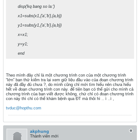
disp('kq bang so la:')
x1=subs(x1,{'a','b'},{a,b})
y1=subs(y1,{'a','b'},{a,b})
x=x1;
y=y1;
end
Theo mình đây chỉ là một chương trình con của một chương trình
“lớn” bạn thử kiểm tra lại xem giữ liệu đầu vào của đoạn chương trình
này đã đầy đủ chưa ?, do mình cũng chỉ mới tìm hiểu nên chưa hiểu
hết về đoạn chương trình con này. để tiện bạn có thể gửi cho mình cả
chương trình của bạn viết được không, chứ chỉ có đoạn chương trình
con này thì chỉ có thể khám bệnh qua ĐT mà thôi hì .. ì ..ì ,
tvduc@hopthu.com
akphung
Thành viên mới