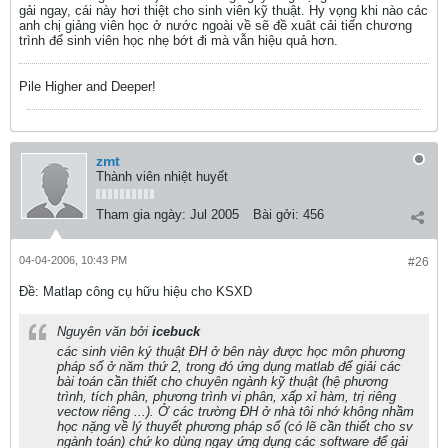
gải ngay, cái này hơi thiệt cho sinh viên kỹ thuật. Hy vọng khi nào các
anh chị giảng viên học ở nước ngoài về sẽ đề xuât cải tiến chương
trình để sinh viên học nhẹ bớt đi mà vẫn hiệu quả hơn.
Pile Higher and Deeper!
zmt
Thành viên nhiệt huyết
Tham gia ngày:
Jul 2005
Bài gởi:
456
04-04-2006, 10:43 PM
#26
Ðề: Matlap công cụ hữu hiệu cho KSXD
Nguyên văn bởi
icebuck
các sinh viên ký thuật ĐH ở bên này được học môn phương
pháp số ở năm thứ 2, trong đó ứng dụng matlab để giải các
bài toán cần thiết cho chuyên ngành kỹ thuật (hệ phương
trình, tích phân, phương trình vi phân, xấp xỉ hàm, trị riêng
vectow riêng ...). Ở các trường ĐH ở nhà tôi nhớ không nhầm
học nặng về lý thuyết phương pháp số (có lẽ cần thiết cho sv
ngành toán) chứ ko dùng ngay ứng dụng các software để gải