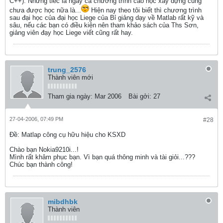
C++). Nhưng tiếc là ngay cả chương trình cao học xây dựng cũng
chưa được học nữa là...
Hiện nay theo tôi biết thì chương trình
sau đại học của đại học Liege của Bỉ giảng dạy về Matlab rất kỹ và
sâu, nếu các bạn có điều kiện nên tham khảo sách của Ths Sơn,
giảng viên đạy học Liege viết cũng rất hay.
trung_2576
Thành viên mới
Tham gia ngày:
Mar 2006
Bài gởi:
27
27-04-2006, 07:49 PM
#28
Ðề: Matlap công cụ hữu hiệu cho KSXD
Chào bạn Nokia9210i...!
Mình rất khâm phục bạn. Vì bạn quá thông minh và tài giỏi...???
Chúc bạn thành công!
mibdhbk
Thành viên