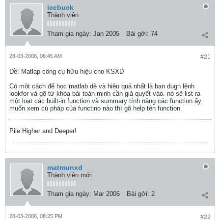
icebuck
Thành viên
Tham gia ngày:
Jan 2005
Bài gởi:
74
28-03-2006, 06:45 AM
#21
Ðề: Matlap công cụ hữu hiệu cho KSXD
Có một cách để học matlab dẽ và hiệu quả nhất là bạn dugn lệnh
lookfor và gõ từ khóa bài toán minh cần giả quyết vào. nó sẽ list ra
một loạt các built-in function và summary tính năng các function ấy.
muốn xem cú pháp của functino nào thì gõ help tên function.
Pile Higher and Deeper!
matmunxd
Thành viên mới
Tham gia ngày:
Mar 2006
Bài gởi:
2
28-03-2006, 08:25 PM
#22