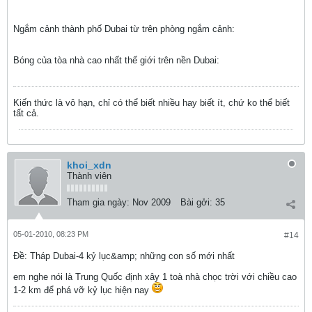
Ngắm cảnh thành phố Dubai từ trên phòng ngắm cảnh:
Bóng của tòa nhà cao nhất thế giới trên nền Dubai:
Kiến thức là vô hạn, chỉ có thể biết nhiều hay biết ít, chứ ko thể biết
tất cả.
khoi_xdn
Thành viên
Tham gia ngày:
Nov 2009
Bài gởi:
35
05-01-2010, 08:23 PM
#14
Ðề: Tháp Dubai-4 kỷ lục&amp; những con số mới nhất
em nghe nói là Trung Quốc định xây 1 toà nhà chọc trời với chiều cao
1-2 km để phá vỡ kỷ lục hiện nay