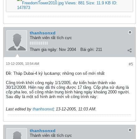
thanhsonxd
Thành viên rất tích cực
Tham gia ngày:
Nov 2004
Bài gởi:
211
13-12-2005, 10:54 AM
#5
Ðề: Tháp Dubai-4 kỷ lục&amp; những con số mới nhất
Công trình khởi công ngày 1/1/2005, dự kiến hoàn thành vào
30/12/2008. Hiện nay đã thi công được 17 tầng. Cốp pha sử dụng là
cốp pha leo, số công nhân trung bình hàng ngày khoảng 2000 người.
Sau đây là một số hình ảnh mới về công trình này:
Last edited by
thanhsonxd
;
13-12-2005, 11:03 AM
.
thanhsonxd
Thành viên rất tích cực