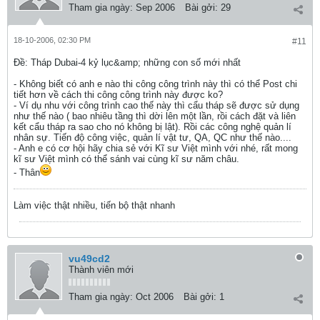
Tham gia ngày:
Sep 2006
Bài gởi:
29
18-10-2006, 02:30 PM
#11
Ðề: Tháp Dubai-4 kỷ lục&amp; những con số mới nhất
- Không biết có anh e nào thi công công trình này thì có thể Post chi
tiết hơn về cách thi công công trình này được ko?
- Ví dụ nhu với công trình cao thế này thì cẩu tháp sẽ được sử dụng
như thế nào ( bao nhiêu tầng thì dời lên một lần, rồi cách đặt và liên
kết cẩu tháp ra sao cho nó không bị lật). Rồi các công nghệ quản lí
nhân sự. Tiến độ công việc, quản lí vật tư, QA, QC như thế nào....
- Anh e có cơ hội hãy chia sẻ với Kĩ sư Việt mình với nhé, rất mong
kĩ sư Việt mình có thể sánh vai cùng kĩ sư năm châu.
- Thân
Làm việc thật nhiều, tiến bộ thật nhanh
vu49cd2
Thành viên mới
Tham gia ngày:
Oct 2006
Bài gởi:
1