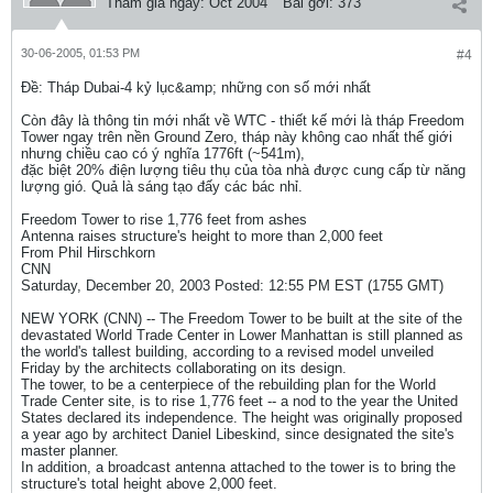
Tham gia ngày:
Oct 2004
Bài gởi:
373
30-06-2005, 01:53 PM
#4
Ðề: Tháp Dubai-4 kỷ lục&amp; những con số mới nhất
Còn đây là thông tin mới nhất về WTC - thiết kế mới là tháp Freedom
Tower ngay trên nền Ground Zero, tháp này không cao nhất thế giới
nhưng chiều cao có ý nghĩa 1776ft (~541m),
đặc biệt 20% điện lượng tiêu thụ của tòa nhà được cung cấp từ năng
lượng gió. Quả là sáng tạo đấy các bác nhỉ.
Freedom Tower to rise 1,776 feet from ashes
Antenna raises structure's height to more than 2,000 feet
From Phil Hirschkorn
CNN
Saturday, December 20, 2003 Posted: 12:55 PM EST (1755 GMT)
NEW YORK (CNN) -- The Freedom Tower to be built at the site of the
devastated World Trade Center in Lower Manhattan is still planned as
the world's tallest building, according to a revised model unveiled
Friday by the architects collaborating on its design.
The tower, to be a centerpiece of the rebuilding plan for the World
Trade Center site, is to rise 1,776 feet -- a nod to the year the United
States declared its independence. The height was originally proposed
a year ago by architect Daniel Libeskind, since designated the site's
master planner.
In addition, a broadcast antenna attached to the tower is to bring the
structure's total height above 2,000 feet.