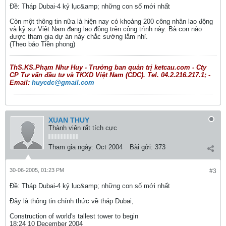
Ðề: Tháp Dubai-4 kỷ lục&amp; những con số mới nhất
Còn một thông tin nữa là hiện nay có khoảng 200 công nhân lao động
và kỹ sư Việt Nam đang lao động trên công trình này. Bà con nào
được tham gia dự án này chắc sướng lắm nhỉ.
(Theo báo Tiền phong)
ThS.KS.Phạm Như Huy - Trưởng ban quản trị ketcau.com - Cty
CP Tư vấn đầu tư và TKXD Việt Nam (CDC). Tel. 04.2.216.217.1; -
Email:
huycdc@gmail.com
XUAN THUY
Thành viên rất tích cực
Tham gia ngày:
Oct 2004
Bài gởi:
373
30-06-2005, 01:23 PM
#3
Ðề: Tháp Dubai-4 kỷ lục&amp; những con số mới nhất
Đây là thông tin chính thức về tháp Dubai,
Construction of world's tallest tower to begin
18:24 10 December 2004