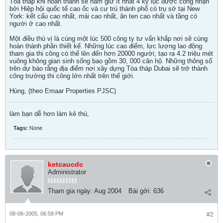
Tòa tháp khi hoàn thành sẽ nắm giữ ít nhất 4 kỷ lục được công nhận
bởi Hiệp hội quốc tế cao ốc và cư trú thành phố có trụ sở tại New
York: kết cấu cao nhất, mái cao nhất, ăn ten cao nhất và tầng có
người ở cao nhất.
Một điều thú vị là cùng một lúc 500 công ty tư vấn khắp nơi sẽ cùng
hoàn thành phần thiết kế. Những lúc cao điểm, lực lượng lao động
tham gia thi công có thể lên đến hơn 20000 người, tạo ra 4.2 triệu mét
vuông không gian sinh sống bao gồm 30, 000 căn hộ. Những thông số
trên dự báo rằng địa điểm nơi xây dựng Tòa tháp Dubai sẽ trở thành
công trường thi công lớn nhất trên thế giới.
Hùng, (theo Emaar Properties PJSC)
làm bạn dễ hơn làm kẻ thù,
Tags:
None
ketcaucdc
Administrator
Tham gia ngày:
Aug 2004
Bài gởi:
636
08-06-2005, 06:58 PM
#2