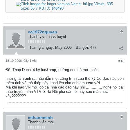
co1972nguyen
Thành viên nhiệt huyết
Tham gia ngày:
May 2006
Bài gởi:
477
18-10-2006, 08:41 AM
#10
Ðề: Tháp Dubai-4 kỷ lục&amp; những con số mới nhất
những tấm ảnh rất hấp dẫn một công trình của thế kỷ Có Bác nào còn
thêm ảnh về toà tháp này Load lên cho anh em xem với
Mà khi nào VN mới có cái nhà cao cao này nhỉ ,,,,,,,,,,,,,, nghe nói cái
tháp truyền hình VTV ở Hà Nội phá sản rồi hay sao mà chưa
xây???????
mthanhminh
Thành viên mới