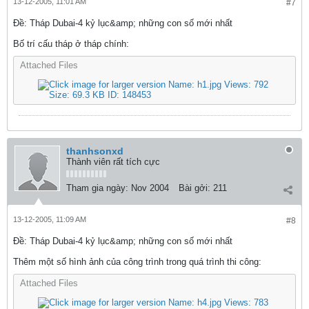
13-12-2005, 11:01 AM
#7
Ðề: Tháp Dubai-4 kỷ lục&amp; những con số mới nhất
Bố trí cấu tháp ở tháp chính:
Attached Files
thanhsonxd
Thành viên rất tích cực
Tham gia ngày:
Nov 2004
Bài gởi:
211
13-12-2005, 11:09 AM
#8
Ðề: Tháp Dubai-4 kỷ lục&amp; những con số mới nhất
Thêm một số hình ảnh của công trình trong quá trình thi công:
Attached Files