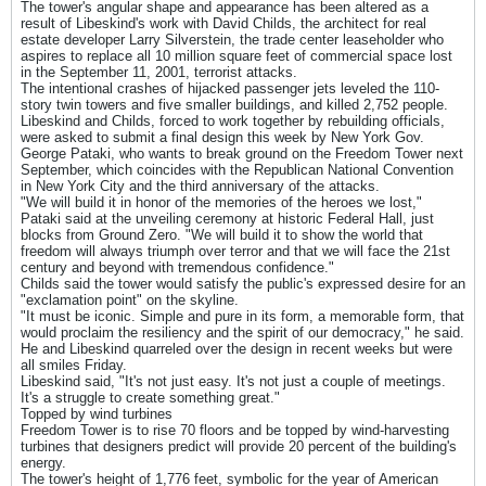
The tower's angular shape and appearance has been altered as a
result of Libeskind's work with David Childs, the architect for real
estate developer Larry Silverstein, the trade center leaseholder who
aspires to replace all 10 million square feet of commercial space lost
in the September 11, 2001, terrorist attacks.
The intentional crashes of hijacked passenger jets leveled the 110-
story twin towers and five smaller buildings, and killed 2,752 people.
Libeskind and Childs, forced to work together by rebuilding officials,
were asked to submit a final design this week by New York Gov.
George Pataki, who wants to break ground on the Freedom Tower next
September, which coincides with the Republican National Convention
in New York City and the third anniversary of the attacks.
"We will build it in honor of the memories of the heroes we lost,"
Pataki said at the unveiling ceremony at historic Federal Hall, just
blocks from Ground Zero. "We will build it to show the world that
freedom will always triumph over terror and that we will face the 21st
century and beyond with tremendous confidence."
Childs said the tower would satisfy the public's expressed desire for an
"exclamation point" on the skyline.
"It must be iconic. Simple and pure in its form, a memorable form, that
would proclaim the resiliency and the spirit of our democracy," he said.
He and Libeskind quarreled over the design in recent weeks but were
all smiles Friday.
Libeskind said, "It's not just easy. It's not just a couple of meetings.
It's a struggle to create something great."
Topped by wind turbines
Freedom Tower is to rise 70 floors and be topped by wind-harvesting
turbines that designers predict will provide 20 percent of the building's
energy.
The tower's height of 1,776 feet, symbolic for the year of American