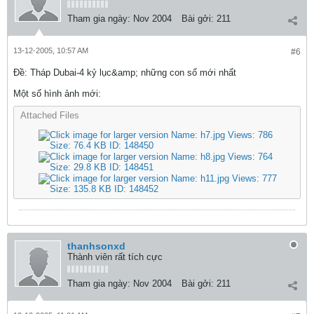
Tham gia ngày:
Nov 2004
Bài gởi:
211
13-12-2005, 10:57 AM
#6
Ðề: Tháp Dubai-4 kỷ lục&amp; những con số mới nhất
Một số hình ảnh mới:
Attached Files
thanhsonxd
Thành viên rất tích cực
Tham gia ngày:
Nov 2004
Bài gởi:
211