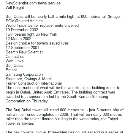
NewScientist.com news service
Will Knight
Burj Dubai will be nearly half a mile high, at 800 metres tall (Image:
SOM)Related Articles
World Trade Center replacements unveiled
19 December 2002
Twin beams light up New York
12 March 2002
Design choice for towers saved lives
12 September 2001
Search New Scientist
Contact us
Web Links
Burj Dubai
Emaar
Samsung Corporation
Skidmore, Owings & Merrill
Turner Construction International
The construction of what will be the world's tallest building is set to
begin in Dubai, United Arab Emirates. The building contract was
awarded to a consortium led by the South Korean Samsung
Corporation on Thursday.
The Burj Dubai tower will stand 800 metres tall - just 5 metres shy of
half a mile - once completed in 2008. That will be nearly 300 metres
taller than the tallest floored building in the world today, the Taipei
Tower in Taiwan.
The new tower's unique, three-sided design will ascend in a series of