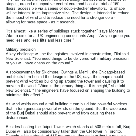
stages, around a supportive central core and boast a total of 160
floors, accessible via a series of double-decker elevators. Its shape
will be integral to its impressive size. The design is intended to reduce
the impact of wind and to reduce the need for a stronger core -
allowing for more space - as it ascends.
"It's almost like a series of buildings stuck together," says Mohsen
Zikri, a director at UK engineering consultants Arup. "As you go up you
need less and less lifts and less core."
Military precision
A key challenge will be the logistics involved in construction, Zikri told
New Scientist. "You need things to be delivered with military precision
or you will have chaos on the ground."
A spokeswoman for Skidmore, Owings & Merrill, the Chicago-based
architects firm behind the design in the US, says the shape should
prevent wind vortices building up around the tower and causing it to
move in the wind. "Wind is the primary thing at this height," she told
New Scientist. "The engineers have focused on shaping the building to
minimise this effect."
As wind whirls around a tall building it can build into powerful vortices
that in turn generate powerful winds on the ground. But the wide base
of the Burj Dubai should also prevent wind from causing these
disturbances.
Besides beating the Taipei Tower, which stands at 508 metres tall, Burj
Dubai will also be considerably taller than the CN tower in Toronto,
Canada, which stands at 553 metres tall though is without a multiple