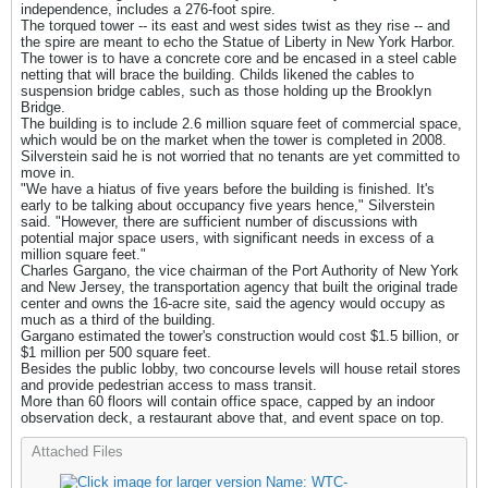
independence, includes a 276-foot spire.
The torqued tower -- its east and west sides twist as they rise -- and
the spire are meant to echo the Statue of Liberty in New York Harbor.
The tower is to have a concrete core and be encased in a steel cable
netting that will brace the building. Childs likened the cables to
suspension bridge cables, such as those holding up the Brooklyn
Bridge.
The building is to include 2.6 million square feet of commercial space,
which would be on the market when the tower is completed in 2008.
Silverstein said he is not worried that no tenants are yet committed to
move in.
"We have a hiatus of five years before the building is finished. It's
early to be talking about occupancy five years hence," Silverstein
said. "However, there are sufficient number of discussions with
potential major space users, with significant needs in excess of a
million square feet."
Charles Gargano, the vice chairman of the Port Authority of New York
and New Jersey, the transportation agency that built the original trade
center and owns the 16-acre site, said the agency would occupy as
much as a third of the building.
Gargano estimated the tower's construction would cost $1.5 billion, or
$1 million per 500 square feet.
Besides the public lobby, two concourse levels will house retail stores
and provide pedestrian access to mass transit.
More than 60 floors will contain office space, capped by an indoor
observation deck, a restaurant above that, and event space on top.
Attached Files