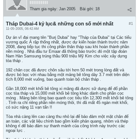
Tham gia ngày:
Jan 2005
Bài gởi:
18
Tháp Dubai-4 kỷ lục& những con số mới nhất
#1
11-05-2005, 06:42 AM
Dự án vĩ đại mang tên "Burj Dubai" hay "Tháp của Đubai" tại Các tiểu
vương quốc Ả rập thống nhất, được dự kiến hoàn thành trước năm
2008, đang tiếp tục thi công phần thân tháp sau khi hoàn thành phần
nền móng . Nhà đầu tư Emaar đã thông báo trước đó một tập đoàn
Nam Hàn Samsung trúng thầu 900 triệu Mỹ Kim cho việc xây dựng
tòa tháp .
192 chân cọc đã được chôn sâu tới hơn 50 mét trong lòng đất và
được bó bọc với nhau bằng một mảng bê tông dày 3.7 mét trên diện
tích 8,000 mét vuông, bao quanh toàn bộ chân tháp .
Gần 18,000 mét khối bê tông xi măng đã được sữ dụng để đổ phần
cọc tòa tháp và 15,000 mét khối bê tông khác dành cho phần cọc
móng . Mảng bên tông bao quanh cọc tiêu tốn 12,300 mết khối bê tông
. Tính ra chỉ riêng phần nền móng thôi, thì đã mất 45 ngàn mét khối,
có sức nặng 11 vạn tấn !!
Tòa nhà càng lên cao càng thu nhỏ lại để bảo đảm một mặt chân đế
an toàn, các vật liệu chính bao gồm kiến phản quang, nhôm và thép
không rỉ để bảo đảm sự thanh mảnh của công trình này trước các
ngoại lực .