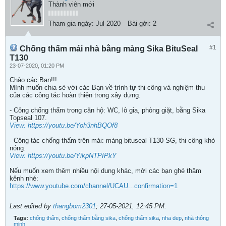
Thành viên mới
Tham gia ngày:
Jul 2020
Bài gởi:
2
#1
Chống thấm mái nhà bằng màng Sika BituSeal
T130
23-07-2020, 01:20 PM
Chào các Bạn!!!
Mình muốn chia sẻ với các Bạn về trình tự thi công và nghiệm thu
của các công tác hoàn thiện trong xây dựng.
- Công chống thấm trong căn hộ: WC, lô gia, phòng giặt, bằng Sika
Topseal 107.
View: https://youtu.be/Yoh3nhBQOf8
- Công tác chống thấm trên mái: màng bituseal T130 SG, thi công khò
nóng.
View: https://youtu.be/YikpNTPIPkY
Nếu muốn xem thêm nhiều nội dung khác, mời các bạn ghé thăm
kênh nhé:
https://www.youtube.com/channel/UCAU...confirmation=1
Last edited by
thangbom2301
;
27-05-2021, 12:45 PM
.
Tags:
chống thấm
,
chống thấm bằng sika
,
chống thấm sika
,
nha dep
,
nhà thông
minh