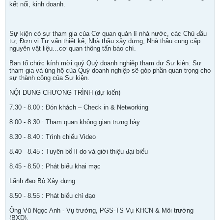
kết nối, kinh doanh.
Sự kiện có sự tham gia của Cơ quan quản lí nhà nước, các Chủ đầu
tư, Đơn vị Tư vấn thiết kế, Nhà thầu xây dựng, Nhà thầu cung cấp
nguyên vật liệu…cơ quan thông tấn báo chí.
Ban tổ chức kính mời quý Quý doanh nghiệp tham dự Sự kiện. Sự
tham gia và ủng hộ của Quý doanh nghiệp sẽ góp phần quan trọng cho
sự thành công của Sự kiện.
NỘI DUNG CHƯƠNG TRÌNH (dự kiến)
7.30 - 8.00 : Đón khách – Check in & Networking
8.00 - 8.30 : Tham quan không gian trưng bày
8.30 - 8.40 : Trình chiếu Video
8.40 - 8.45 : Tuyên bố lí do và giới thiệu đại biểu
8.45 - 8.50 : Phát biểu khai mạc
Lãnh đạo Bộ Xây dựng
8.50 - 8.55 : Phát biểu chỉ đạo
Ông Vũ Ngọc Anh - Vụ trưởng, PGS-TS Vụ KHCN & Môi trường
(BXD).