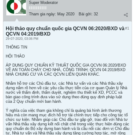
Super Moderator
Tham gia ngày:
May 2020
Bài gởi:
32
Hội thảo quy chuẩn quốc gia QCVN 06:2020/BXD và
#1
QCVN 04:2019/BXD
29-07-2020, 03:06 PM
THÔNG TIN
HỘI THẢO
ÁP DỤNG QUY CHUẨN KỸ THUẬT QUỐC GIA QCVN 06:2020/BXD
VỀ AN TOÀN CHÁY CHO NHÀ, CÔNG TRÌNH; QCVN 04:2019/BXD
NHÀ CHUNG CƯ VÀ CÁC QCVN LIÊN QUAN KHÁC.
Nhằm hỗ trợ các Chủ đầu tư, các Nhà tư vấn và các Nhà thầu xây
dựng nắm rõ hơn về các yêu cầu thực tiễn của cơ quan Quản lý Nhà
nước về thẩm định, thẩm duyệt, nghiệm thu thiết kế XD, PCCC và
bàn giao công trình đưa vào sử dụng theo đúng quy định pháp luật
của 2 Quy chuẩn mới ban hành.
Ý nghĩa của việc tham gia không chỉ là quảng bá hình ảnh thương
hiệu mà còn mang mục đích hỗ trợ tài chính trực tiếp cho công tác tổ
chức sự kiện. Nhằm giúp các Chủ đầu tư gặp gỡ, trao đổi với Nhà tư
vấn Nhà thầu xây dựng kết nối chặt chẽ trong việc thực hiện đúng các
quy chuẩn do Bộ xây dựng ban hành và là cầu nối các đơn vị Chủ đầu
tư, Nhà tư vấn và Nhà thầu xây dựng tăng cường hợp tác, mở rộng