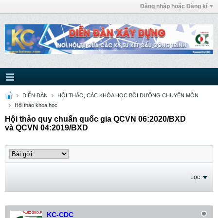
Đăng nhập hoặc Đăng kí
DIỄN ĐÀN
HỘI THẢO, CÁC KHÓA HỌC BỒI DƯỠNG CHUYÊN MÔN
Hội thảo khoa học
Hội thảo quy chuẩn quốc gia QCVN 06:2020/BXD
và QCVN 04:2019/BXD
Lọc
KC-CDC