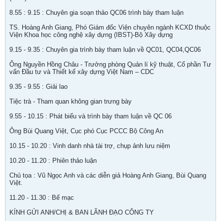
8.55 : 9.15 : Chuyên gia soạn thảo QC06 trình bày tham luận
TS. Hoàng Anh Giang, Phó Giám đốc Viện chuyên ngành KCXD thuộc
Viện Khoa học công nghệ xây dựng (IBST)-Bộ Xây dựng
9.15 - 9.35 : Chuyên gia trình bày tham luận về QC01, QC04,QC06
Ông Nguyền Hồng Châu - Trưởng phòng Quản lí kỹ thuật, Cổ phần Tư
vấn Đầu tư và Thiết kế xây dựng Việt Nam – CDC
9.35 - 9.55 : Giải lao
Tiệc trà - Tham quan không gian trưng bày
9.55 - 10.15 : Phát biểu và trình bày tham luận về QC 06
Ông Bùi Quang Việt, Cục phó Cục PCCC Bộ Công An
10.15 - 10.20 : Vinh danh nhà tài trợ, chụp ảnh lưu niệm
10.20 - 11.20 : Phiên thảo luận
Chủ tọa : Vũ Ngọc Anh và các diễn giả Hoàng Anh Giang, Bùi Quang
Việt.
11.20 - 11.30 : Bế mạc
KÍNH GỬI ANH/CHỊ & BAN LÃNH ĐẠO CÔNG TY