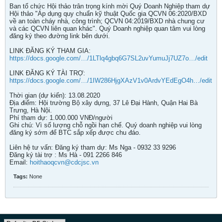
Ban tổ chức Hội thảo trân trọng kính mời Quý Doanh Nghiệp tham dự
Hội thảo "Áp dụng quy chuẩn kỹ thuật Quốc gia QCVN 06:2020/BXD
về an toàn cháy nhà, công trình; QCVN 04:2019/BXD nhà chung cư
và các QCVN liên quan khác". Quý Doanh nghiệp quan tâm vui lòng
đăng ký theo đường link bên dưới.
LINK ĐĂNG KÝ THAM GIA:
https://docs.google.com/…/1LTlq4gbq6G7SL2uvYumuJj7UZ7o…/edit
LINK ĐĂNG KÝ TÀI TRỢ:
https://docs.google.com/…/1IW286HjgXAzV1v0ArdvYEdEgO4h…/edit
Thời gian (dự kiến): 13.08.2020
Địa điểm: Hội trường Bộ xây dựng, 37 Lê Đại Hành, Quận Hai Bà
Trưng, Hà Nội.
Phí tham dự: 1.000.000 VNĐ/người
Ghi chú: Vì số lượng chỗ ngồi hạn chế. Quý doanh nghiệp vui lòng
đăng ký sớm để BTC sắp xếp được chu đáo.
Liên hệ tư vấn: Đăng ký tham dự: Ms Nga - 0932 33 9296
Đăng ký tài trợ : Ms Hà - 091 2266 846
Email:
hoithaoqcvn@cdcjsc.vn
Tags:
None