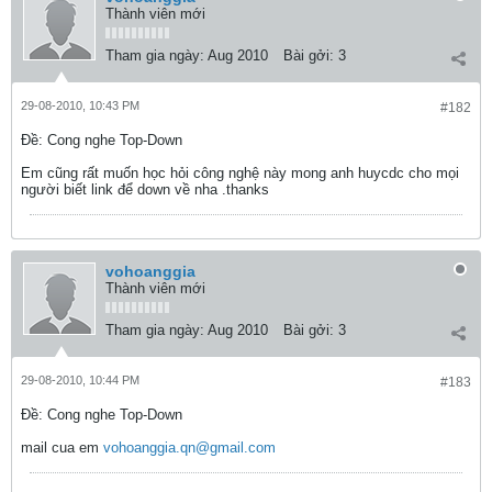
Thành viên mới
Tham gia ngày:
Aug 2010
Bài gởi:
3
29-08-2010, 10:43 PM
#182
Ðề: Cong nghe Top-Down
Em cũng rất muốn học hỏi công nghệ này mong anh huycdc cho mọi
người biết link để down về nha .thanks
vohoanggia
Thành viên mới
Tham gia ngày:
Aug 2010
Bài gởi:
3
29-08-2010, 10:44 PM
#183
Ðề: Cong nghe Top-Down
mail cua em
vohoanggia.qn@gmail.com