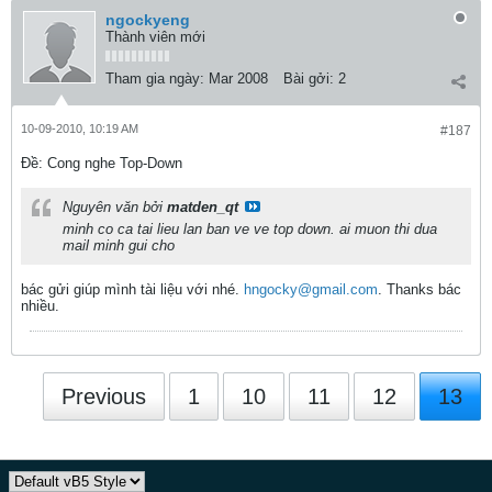
ngockyeng
Thành viên mới
Tham gia ngày:
Mar 2008
Bài gởi:
2
10-09-2010, 10:19 AM
#187
Ðề: Cong nghe Top-Down
Nguyên văn bởi
matden_qt
minh co ca tai lieu lan ban ve ve top down. ai muon thi dua
mail minh gui cho
bác gửi giúp mình tài liệu với nhé.
hngocky@gmail.com
. Thanks bác
nhiều.
Previous
1
10
11
12
13