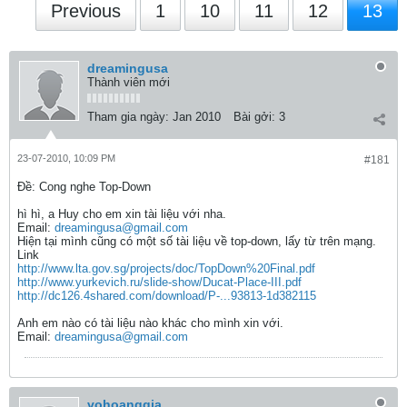
Previous
1
10
11
12
13
dreamingusa
Thành viên mới
Tham gia ngày:
Jan 2010
Bài gởi:
3
23-07-2010, 10:09 PM
#181
Ðề: Cong nghe Top-Down
hì hì, a Huy cho em xin tài liệu với nha.
Email:
dreamingusa@gmail.com
Hiện tại mình cũng có một số tài liệu về top-down, lấy từ trên mạng.
Link
http://www.lta.gov.sg/projects/doc/TopDown%20Final.pdf
http://www.yurkevich.ru/slide-show/Ducat-Place-III.pdf
http://dc126.4shared.com/download/P-...93813-1d382115
Anh em nào có tài liệu nào khác cho mình xin với.
Email:
dreamingusa@gmail.com
vohoanggia