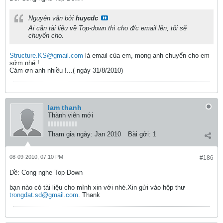
Nguyên văn bởi
huycdc
Ai cần tài liệu về Top-down thì cho đ/c email lên, tôi sẽ
chuyển cho.
Structure.KS@gmail.com
là email của em, mong anh chuyển cho em
sớm nhé !
Cám ơn anh nhiều !...( ngày 31/8/2010)
lam thanh
Thành viên mới
Tham gia ngày:
Jan 2010
Bài gởi:
1
08-09-2010, 07:10 PM
#186
Ðề: Cong nghe Top-Down
bạn nào có tài liệu cho mình xin với nhé.Xin gửi vào hộp thư
trongdat.sd@gmail.com
. Thank