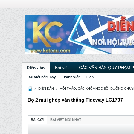
Bài viết
CÁC VĂN BẢN QUY PHẠM 
Diễn đàn
Bài viết hôm nay
Thành viên
Lịch
DIỄN ĐÀN
HỘI THẢO, CÁC KHÓA HỌC BỒI DƯỠNG CHU
Bộ 2 mũi ghép ván thẳng Tideway LC1707
BÀI GỞI
BÀI VIẾT MỚI NHẤT