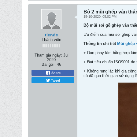
Bộ 2 mũi ghép ván th
15-10-2020, 05:02 PM
Bộ mũi soi gỗ ghép ván thẳ
Ưu điểm của mũi soi ghép ván
tiendc
Thành viên
Thông tin chi tiết
Mũi ghép 
+ Dao phay làm bằng hợp kim 
Tham gia ngày:
Jul
2020
+ Đạt tiêu chuẩn ISO9001 do 
Bài gởi:
46
+ Không rung lắc khi gia công
Share
có đã qua thời gian sử dụng l
Tweet