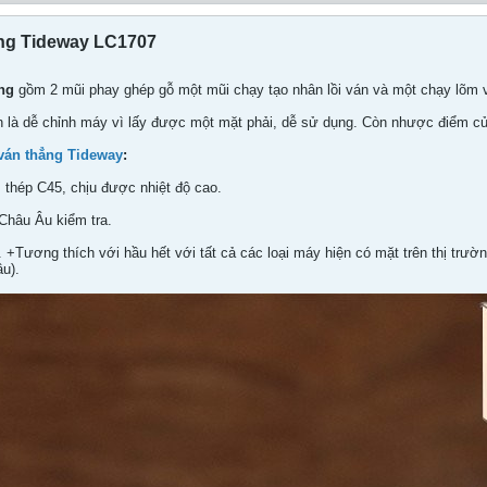
ẳng Tideway LC1707
ng
gồm 2 mũi phay ghép gỗ một mũi chạy tạo nhân lồi ván và một chạy lõm 
 là dễ chỉnh máy vì lấy được một mặt phải, dễ sử dụng. Còn nhược điểm của
ván thẳng Tideway
:
thép C45, chịu được nhiệt độ cao.
Châu Âu kiểm tra.
. +Tương thích với hầu hết với tất cả các loại máy hiện có mặt trên thị trư
âu).