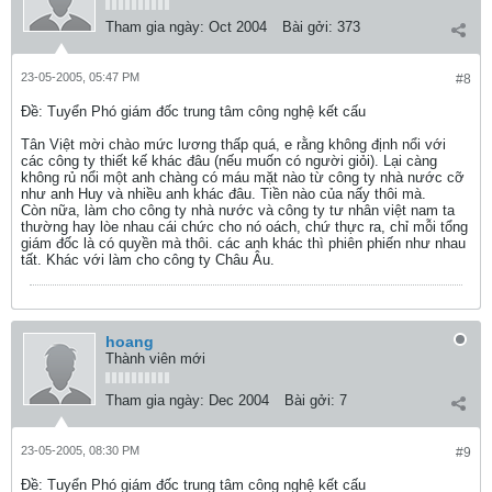
Tham gia ngày:
Oct 2004
Bài gởi:
373
23-05-2005, 05:47 PM
#8
Ðề: Tuyển Phó giám đốc trung tâm công nghệ kết cấu
Tân Việt mời chào mức lương thấp quá, e rằng không định nổi với
các công ty thiết kế khác đâu (nếu muốn có người giỏi). Lại càng
không rủ nổi một anh chàng có máu mặt nào từ công ty nhà nước cỡ
như anh Huy và nhiều anh khác đâu. Tiền nào của nấy thôi mà.
Còn nữa, làm cho công ty nhà nước và công ty tư nhân việt nam ta
thường hay lòe nhau cái chức cho nó oách, chứ thực ra, chỉ mỗi tổng
giám đốc là có quyền mà thôi. các anh khác thì phiên phiến như nhau
tất. Khác với làm cho công ty Châu Âu.
hoang
Thành viên mới
Tham gia ngày:
Dec 2004
Bài gởi:
7
23-05-2005, 08:30 PM
#9
Ðề: Tuyển Phó giám đốc trung tâm công nghệ kết cấu