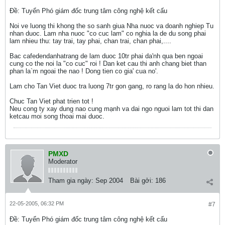
Ðề: Tuyển Phó giám đốc trung tâm công nghệ kết cấu
Noi ve luong thi khong the so sanh giua Nha nuoc va doanh nghiep Tu
nhan duoc. Lam nha nuoc "co cuc lam" co nghia la de du song phai
lam nhieu thu: tay trai, tay phai, chan trai, chan phai,....
Bac cafedendanhatrang de lam duoc 10tr phai da'nh qua ben ngoai
cung co the noi la "co cuc" roi ! Dan ket cau thi anh chang biet than
phan la`m ngoai the nao ! Dong tien co gia' cua no'.
Lam cho Tan Viet duoc tra luong 7tr gon gang, ro rang la do hon nhieu.
Chuc Tan Viet phat trien tot !
Neu cong ty xay dung nao cung mạnh va dai ngo nguoi lam tot thi dan
ketcau moi song thoai mai duoc.
PMXD
Moderator
Tham gia ngày:
Sep 2004
Bài gởi:
186
22-05-2005, 06:32 PM
#7
Ðề: Tuyển Phó giám đốc trung tâm công nghệ kết cấu