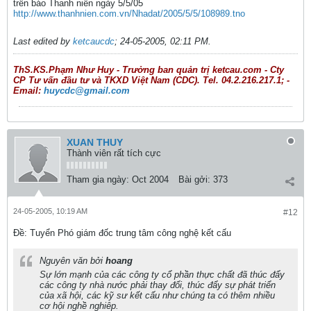
trên báo Thanh niên ngày 5/5/05
http://www.thanhnien.com.vn/Nhadat/2005/5/5/108989.tno
Last edited by
ketcaucdc
;
24-05-2005, 02:11 PM
.
ThS.KS.Phạm Như Huy - Trưởng ban quản trị ketcau.com - Cty
CP Tư vấn đầu tư và TKXD Việt Nam (CDC). Tel. 04.2.216.217.1; -
Email:
huycdc@gmail.com
XUAN THUY
Thành viên rất tích cực
Tham gia ngày:
Oct 2004
Bài gởi:
373
24-05-2005, 10:19 AM
#12
Ðề: Tuyển Phó giám đốc trung tâm công nghệ kết cấu
Nguyên văn bởi
hoang
Sự lớn mạnh của các công ty cổ phần thực chất đã thúc đẩy
các công ty nhà nước phải thay đổi, thúc đẩy sự phát triển
của xã hội, các kỹ sư kết cấu như chúng ta có thêm nhiều
cơ hội nghề nghiêp.