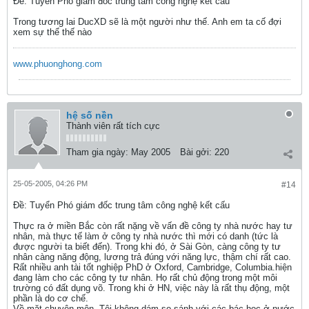
Ðề: Tuyển Phó giám đốc trung tâm công nghệ kết cấu
Trong tương lai DucXD sẽ là một người như thế. Anh em ta cố đợi
xem sự thể thế nào
www.phuonghong.com
hệ số nền
Thành viên rất tích cực
Tham gia ngày:
May 2005
Bài gởi:
220
25-05-2005, 04:26 PM
#14
Ðề: Tuyển Phó giám đốc trung tâm công nghệ kết cấu
Thực ra ở miền Bắc còn rất nặng về vấn đề công ty nhà nước hay tư
nhân, mà thực tế làm ở công ty nhà nước thì mới có danh (tức là
được người ta biết đến). Trong khi đó, ở Sài Gòn, càng công ty tư
nhân càng năng động, lương trả đúng với năng lực, thậm chí rất cao.
Rất nhiều anh tài tốt nghiệp PhD ở Oxford, Cambridge, Columbia.hiện
đang làm cho các công ty tư nhân. Họ rất chủ động trong một môi
trường có đất dụng võ. Trong khi ở HN, việc này là rất thụ động, một
phần là do cơ chế.
Về mặt chuyên môn, Tôi không dám so sánh với các bác học ở nước