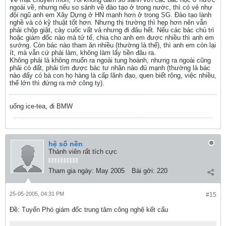
ngoài về, nhưng nếu so sánh về đào tạo ở trong nước, thì có vẻ như
đội ngũ anh em Xây Dựng ở HN mạnh hơn ở trong SG. Đào tạo lành
nghề và có kỹ thuật tốt hơn. Nhưng thị trường thì hẹp hơn nên vẫn
phải chộp giật, cày cuốc vất vả nhưng đi đâu hết. Nếu các bác chủ trì
hoặc giám đốc nào mà tử tế, chia cho anh em được nhiều thì anh em
sướng. Còn bác nào tham ăn nhiều (thường là thế), thì anh em còn lại
ít, mà vẫn cứ phải làm, không làm lấy tiền đâu ra.
Không phải là không muốn ra ngoài tung hoành, nhưng ra ngoài cũng
phải có đất, phải tìm được bác tư nhân nào đủ mạnh (thường là bác
nào đấy có bà con họ hàng là cấp lãnh đạo, quen biết rộng, việc nhiều,
thế lớn thì đứng ra mở công ty).
uống ice-tea, đi BMW
hệ số nền
Thành viên rất tích cực
Tham gia ngày:
May 2005
Bài gởi:
220
25-05-2005, 04:31 PM
#15
Ðề: Tuyển Phó giám đốc trung tâm công nghệ kết cấu