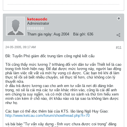
ketcaucdc
Administrator
Tham gia ngày:
Aug 2004
Bài gởi:
636
24-05-2005, 09:17 AM
#11
Ðề: Tuyển Phó giám đốc trung tâm công nghệ kết cấu
Tôi cũng thấy mức lương 7 tr/tháng đối với dân tư vấn Thiết kế là cao
trong tình hình hiện nay. Để đạt được mức lương này, người lao động
phải làm việc rất vất vả mới hy vọng có được. Các bạn trẻ khi đi làm
thực tế rồi sẽ biết nhiều chuyện, sẽ thực tế hơn, chứ không còn lý
thuyết nữa.
ở đâu trả được lương cao cho anh em tư vấn là nơi đó đáng trân
trọng, nó sẽ là cái mà các tư vấn khác nhìn vào, cũng là cái để anh
em chúng ta suy ngẫm, và có một chút so sánh và thử tìm hiểu xem
mình còn kém ở chỗ nào, ởt khâu nào và tại sao ta không làm được
như họ.
Các bạn có thể đọc thêm bài của KTS. lão làng Ngô Huy Giao:
http://www.ketcau.com/forum/showthread.php?t=70
và bài báo "Tư vấn xây dựng - lĩnh vực chưa được coi trọng" đăng