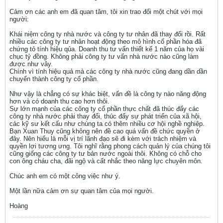
Cảm ơn các anh em đã quan tâm, tôi xin trao đổi một chút với mọi
người:
Khái niệm công ty nhà nước và công ty tư nhân đã thay đổi rồi. Rất
nhiều các công ty tư nhân hoạt động theo mô hình cổ phần hóa đã
chứng tỏ tính hiệu qủa. Doanh thu tư vấn thiết kế 1 năm của họ vài
chục tỷ đồng. Không phải công ty tư vấn nhà nước nào cũng làm
được như vây.
Chính vì tính hiệu quả mà các công ty nhà nước cũng đang dần dần
chuyển thành công ty cổ phần.
Như vậy là chẳng có sự khác biệt, vấn đề là công ty nào năng động
hơn và có doanh thu cao hơn thôi.
Sự lớn mạnh của các công ty cổ phần thực chất đã thúc đẩy các
công ty nhà nước phải thay đổi, thúc đẩy sự phát triển của xã hội,
các kỹ sư kết cấu như chúng ta có thêm nhiều cơ hội nghề nghiêp.
Bạn Xuan Thuy cũng không nên đề cao quá vấn đề chức quyền ở
đây. Nên hiểu là mỗi vị trí lãnh đạo sẽ đi kèm với trách nhiệm và
quyền lợi tương ưng. Tôi nghĩ rằng phong cách quản lý của chúng tôi
cũng giống các công ty tư bản nước ngoài thôi. Không có chỗ cho
con ông cháu cha, đãi ngộ và cất nhắc theo năng lực chuyên môn.
Chúc anh em có một công việc như ý.
Một lần nữa cảm ơn sự quan tâm của mọi người.
Hoàng