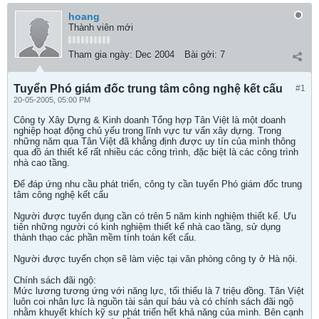
hoang
Thành viên mới
Tham gia ngày:
Dec 2004
Bài gởi:
7
Tuyển Phó giám đốc trung tâm công nghệ kết cấu
#1
20-05-2005, 05:00 PM
Công ty Xây Dựng & Kinh doanh Tổng hợp Tân Việt là một doanh
nghiệp hoạt động chủ yếu trong lĩnh vực tư vấn xây dựng. Trong
những năm qua Tân Việt đã khẳng định được uy tín của mình thông
qua đồ án thiết kế rất nhiều các công trình, đặc biệt là các công trình
nhà cao tầng.
Để đáp ứng nhu cầu phát triển, công ty cần tuyển Phó giám đốc trung
tâm công nghệ kết cấu
Người được tuyển dụng cần có trên 5 năm kinh nghiệm thiết kế. Ưu
tiên những người có kinh nghiệm thiết kế nhà cao tầng, sử dụng
thành thạo các phần mềm tính toán kết cấu.
Người được tuyển chọn sẽ làm việc tại văn phòng công ty ở Hà nội.
Chính sách đãi ngộ:
Mức lương tương ứng với năng lực, tối thiểu là 7 triệu đồng. Tân Việt
luôn coi nhân lực là nguồn tài sản quí báu và có chính sách đãi ngộ
nhằm khuyết khích kỹ sư phát triển hết khả năng của mình. Bên cạnh