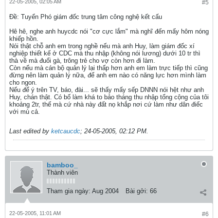
22-05-2005, 02:05 AM
#5
Ðề: Tuyển Phó giám đốc trung tâm công nghệ kết cấu
Hê hê, nghe anh huycdc nói "cơ cực lắm" mà nghĩ đến mấy hôm nóng
khiếp hồn.
Nói thật chỗ anh em trong nghề nếu mà anh Huy, làm giám đốc xí
nghiệp thiết kế ở CDC mà thu nhập (không nói lương) dưới 10 tr thì
thà về mà đuổi gà, trông trẻ cho vợ còn hơn đi làm.
Còn nếu mà cán bộ quản lý lại thấp hơn anh em làm trực tiếp thì cũng
đừng nên làm quản lý nữa, để anh em nào có năng lực hơn mình làm
cho ngon.
Nếu để ý trên TV, báo, đài... sẽ thấy mấy sếp DNNN nói hệt như anh
Huy, chán thật. Có bố làm khá to bảo tháng thu nhập tổng cộng của tôi
khoảng 2tr, thế mà cứ nhà này đất nọ khắp nơi cứ làm như dân điếc
với mù cả.
Last edited by
ketcaucdc
;
24-05-2005, 02:12 PM
.
bamboo_
Thành viên
Tham gia ngày:
Aug 2004
Bài gởi:
66
22-05-2005, 11:01 AM
#6