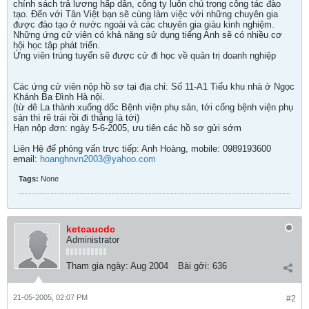
chính sách trả lương hấp dẫn, công ty luôn chú trọng công tác đào
tạo. Đến với Tân Việt bạn sẽ cùng làm việc với những chuyên gia
được đào tạo ở nước ngoài và các chuyên gia giàu kinh nghiệm.
Những ứng cử viên có khả năng sử dụng tiếng Anh sẽ có nhiều cơ
hội học tập phát triển.
Ứng viên trúng tuyển sẽ được cử đi học về quản trị doanh nghiệp
Các ứng cử viên nộp hồ sơ tại địa chỉ: Số 11-A1 Tiểu khu nhà ở Ngọc
Khánh Ba Đình Hà nội.
(từ đê La thành xuống dốc Bệnh viện phụ sản, tới cổng bệnh viện phụ
sản thì rẽ trái rồi đi thẳng là tới)
Hạn nộp đơn: ngày 5-6-2005, ưu tiên các hồ sơ gửi sớm
Liên Hệ để phỏng vấn trực tiếp: Anh Hoàng, mobile: 0989193600
email:
hoanghnvn2003@yahoo.com
Tags:
None
ketcaucdc
Administrator
Tham gia ngày:
Aug 2004
Bài gởi:
636
21-05-2005, 02:07 PM
#2