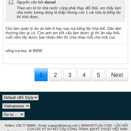
Nguyên văn bởi
ducxd
Theo em từ từ nhà nước cũng phải thay đổi thôi, em thấy làm
nhà nước lương đúng là thấp nhưng còn 1 cái nữa là bổng lộc
thì khá được ,
Chú làm quản lý dự án bên A hay sao mà bổng lộc khá thế. Dân đen
thường làm gì có. Còn anh em kết cấu làm được gì thì ăn nấy thôi,
cuối năm lấy được bao nhiêu tiền thì chia nhau mỗi chú một cục.
uống ice-tea, đi BMW
1
2
3
4
5
Next
Hotline: 038.77 88888 - Email: support@ketcau.com | WWW.KETCAU.COM - CẦU NỐI
CỦA CÁC KỸ SƯ KẾT CẤU CÔNG TRÌNH, ĐỊA KỸ THUẬT VIỆT NAM.