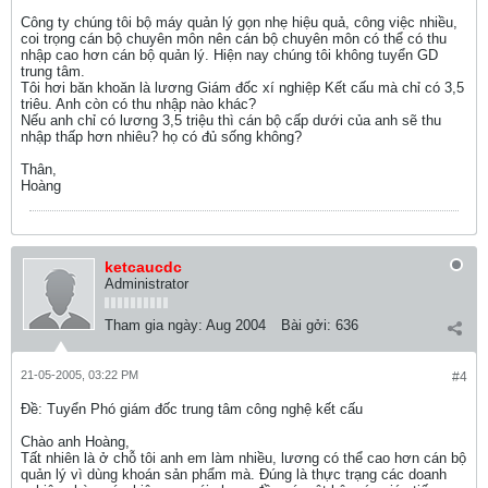
Công ty chúng tôi bộ máy quản lý gọn nhẹ hiệu quả, công việc nhiều,
coi trọng cán bộ chuyên môn nên cán bộ chuyên môn có thể có thu
nhập cao hơn cán bộ quản lý. Hiện nay chúng tôi không tuyển GD
trung tâm.
Tôi hơi băn khoăn là lương Giám đốc xí nghiệp Kết cấu mà chỉ có 3,5
triêu. Anh còn có thu nhập nào khác?
Nếu anh chỉ có lương 3,5 triệu thì cán bộ cấp dưới của anh sẽ thu
nhập thấp hơn nhiêu? họ có đủ sống không?
Thân,
Hoàng
ketcaucdc
Administrator
Tham gia ngày:
Aug 2004
Bài gởi:
636
21-05-2005, 03:22 PM
#4
Ðề: Tuyển Phó giám đốc trung tâm công nghệ kết cấu
Chào anh Hoàng,
Tất nhiên là ở chỗ tôi anh em làm nhiều, lương có thể cao hơn cán bộ
quản lý vì dùng khoán sản phẩm mà. Đúng là thực trạng các doanh