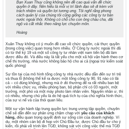
Bạn Xuan Thuy cũng không nên đề cao quá vấn đề chức
quyền ở đây. Nên hiểu là mỗi vị trí lãnh đạo sẽ đi kèm với
trách nhiệm và quyền lợi tương ưng. Tôi nghĩ rằng phong
cách quản lý của chúng tôi cũng giống các công ty tư bản
nước ngoài thôi. Không có chỗ cho con ông cháu cha, đãi
ngộ và cất nhắc theo năng lực chuyên môn.
Hoàng
Xuân Thuy không có ý muốn đề cao về chức quyền, cái thực quyền
(trong công việc) quan trọng hơn nhiều. Ở Công ty nước ngoài thì đã
có từ thế kỷ 19 và một số công ty tư nhân việt nam tiến bộ đã làm
được điều đó. Và điều này là tất yếu cho một xã hội vận hành theo cơ
chế thị trường, nhà nước không bảo hộ cho ai cả (ngoại trừ kiểm soát
quốc phòng)
Sự tồn tại của mô hình tổng công ty nhà nước đều dẫn đến sự trì trệ
và thua lỗ (không thể kể ra được một tổng công ty 90, 91 nào có lãi
cả -- có đúng không), nhưng mà ở đó thường để ra rất nhiều ban bệ
với nhiều chức vụ, nhiều phòng ban, bộ phận chỉ có 03 người, một
trưởng, một phó và một máy photo làm nhân viên. Nguyên nhân ư, thì
có nhiều, nhưng chủ yếu là do hệ quả tích tụ của chủ nghĩa hình thức,
của sự vị nể và của thói quan liêu.
Một sự vận hành tập trung quyền lực trung ương tập quyền, chuyên
chế sẽ dẫn đến sự phản ứng chậm chạp với
yêu cầu của khách
hàng,
điều quan trọng quyết định sự sống còn của doanh nghiệp. Ví
dụ, một nhóm cán bộ đi họp với Chủ Đầu tư, được Chủ đầu tư cho ý
kiến, rồi phải về trình lên TGĐ, không sát với công việc thế mà TGĐ