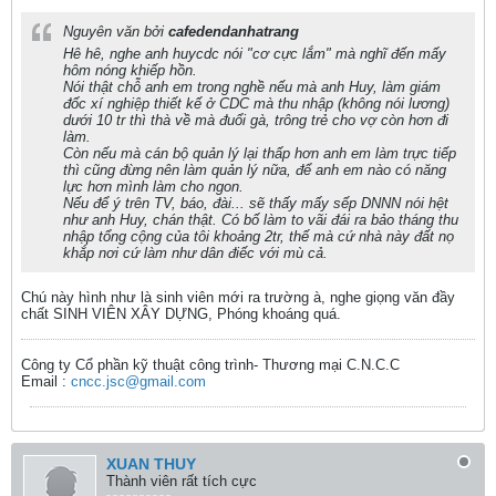
Nguyên văn bởi
cafedendanhatrang
Hê hê, nghe anh huycdc nói "cơ cực lắm" mà nghĩ đến mấy
hôm nóng khiếp hồn.
Nói thật chỗ anh em trong nghề nếu mà anh Huy, làm giám
đốc xí nghiệp thiết kế ở CDC mà thu nhập (không nói lương)
dưới 10 tr thì thà về mà đuổi gà, trông trẻ cho vợ còn hơn đi
làm.
Còn nếu mà cán bộ quản lý lại thấp hơn anh em làm trực tiếp
thì cũng đừng nên làm quản lý nữa, để anh em nào có năng
lực hơn mình làm cho ngon.
Nếu để ý trên TV, báo, đài... sẽ thấy mấy sếp DNNN nói hệt
như anh Huy, chán thật. Có bố làm to vãi đái ra bảo tháng thu
nhập tổng cộng của tôi khoảng 2tr, thế mà cứ nhà này đất nọ
khắp nơi cứ làm như dân điếc với mù cả.
Chú này hình như là sinh viên mới ra trường à, nghe giọng văn đầy
chất SINH VIÊN XÂY DỰNG, Phóng khoáng quá.
Công ty Cổ phần kỹ thuật công trình- Thương mại C.N.C.C
Email :
cncc.jsc@gmail.com
XUAN THUY
Thành viên rất tích cực