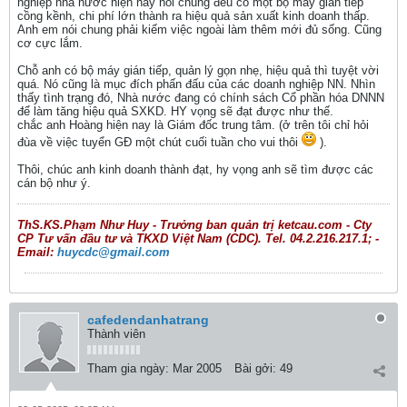
nghiệp nhà nước hiện nay nói chung đều có một bộ máy gián tiếp
cồng kềnh, chi phí lớn thành ra hiệu quả sản xuất kinh doanh thấp.
Anh em nói chung phải kiếm việc ngoài làm thêm mới đủ sống. Cũng
cơ cực lắm.
Chỗ anh có bộ máy gián tiếp, quản lý gọn nhẹ, hiệu quả thì tuyệt vời
quá. Nó cũng là mục đích phấn đấu của các doanh nghiệp NN. Nhìn
thấy tình trạng đó, Nhà nước đang có chính sách Cổ phần hóa DNNN
để làm tăng hiệu quả SXKD. HY vọng sẽ đạt được như thế.
chắc anh Hoàng hiện nay là Giám đốc trung tâm. (ở trên tôi chỉ hỏi
đùa về việc tuyển GĐ một chút cuối tuần cho vui thôi
).
Thôi, chúc anh kinh doanh thành đạt, hy vọng anh sẽ tìm được các
cán bộ như ý.
ThS.KS.Phạm Như Huy - Trưởng ban quản trị ketcau.com - Cty
CP Tư vấn đầu tư và TKXD Việt Nam (CDC). Tel. 04.2.216.217.1; -
Email:
huycdc@gmail.com
cafedendanhatrang
Thành viên
Tham gia ngày:
Mar 2005
Bài gởi:
49