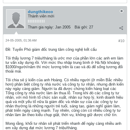
dungthikeco
Thành viên mới
Tham gia ngày:
Jan 2005
Bài gởi:
27
24-05-2005, 01:36 AM
#10
Ðề: Tuyển Phó giám đốc trung tâm công nghệ kết cấu
Tôi thấy lương 7 triệu/tháng là ước mơ của phần lớn các anh em làm
tư vấn xây dựng rồi. Với mức thu nhập trung bình ở Hà Nội khoảng
$1000/người/năm thì mức lương trên là cao và đủ để sống tương đối
thoải mái.
Tôi chia sẻ ý kiến của anh Hoàng. Có nhiều người (ở miền Bắc nhiều
hơn) phân biệt công ty nhà nước và công ty tư nhân, nhưng định kiến
này ngày càng giảm. Người ta đã được chứng kiến hàng loạt các
Tổng công ty nhà nước làm ăn thua lỗ. Trong khi đó các công ty tư
nhân, với mô hình tổ chức sản xuất, nhân sự hợp lý, kinh doanh hiệu
quả và một yếu tố nữa là giám đốc và nhân sự của các công ty tư
nhân thường là những người trẻ tuổi, sáng tạo, giám nghĩ giám làm,
phát triển ngày càng mạnh. Tuy nhiên, cũng còn có nhiều công ty tư
nhân làm ăn theo kiểu chụp giật, thời vụ, không giữ được chữ tín.
Mong rằng, khổi tư nhân sẽ phát triển nhanh để ngày càng nhiều anh
em xây dựng đạt mức lương 7 triệu/tháng.