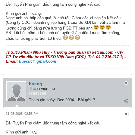
Ðề: Tuyển Phó giám đốc trung tâm công nghệ kết cấu
Kính gửi anh Hoàng:
Nghe anh nói hấp dẫn quá, ở chỗ tôi, Giám đốc xí nghiệp Kết cấu
(Công ty CDC - doanh nghiệp hạng 1 của Bộ XD) làm vất vả lắm mà
lương cũng chỉ bằng nửa lương PGĐ TT bên anh
PS. Tôi hỏi thêm tí bên anh có tuyển Giám đốc Trung tâm không,
chắc là lương phải trên 10 triệu.
ThS.KS.Phạm Như Huy - Trưởng ban quản trị ketcau.com - Cty
CP Tư vấn đầu tư và TKXD Việt Nam (CDC). Tel. 04.2.216.217.1; -
Email:
huycdc@gmail.com
hoang
Thành viên mới
Tham gia ngày:
Dec 2004
Bài gởi:
7
21-05-2005, 02:55 PM
#3
Ðề: Tuyển Phó giám đốc trung tâm công nghệ kết cấu
Kính gửi anh Huy,