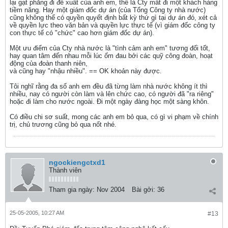
lại gạt phăng đi đề xuất của anh em, thế là Cty mất đi một khách hàng
tiềm năng. Hay một giám đốc dự án (của Tổng Công ty nhà nước)
cũng không thể có quyền quyết định bất kỳ thứ gì tại dự án đó, xét cả
về quyền lực theo văn bản và quyền lực thực tế (vì giám đốc công ty
con thực tế có "chức" cao hơn giám đốc dự án).
Một ưu điểm của Cty nhà nước là "tình cảm anh em" tương đối tốt,
hay quan tâm đến nhau mỗi lúc ốm đau bởi các quỹ công đoàn, hoạt
động của đoàn thanh niên,
và cũng hay "nhậu nhiều". == OK khoản này được.
Tôi nghĩ rằng đa số anh em đều đã từng làm nhà nước không ít thì
nhiều, nay có người còn làm và lên chức cao, có người đã "ra riêng"
hoặc đi làm cho nước ngoài. Đi một ngày đàng học một sàng khôn.
Có điều chi sơ suất, mong các anh em bỏ qua, có gì vi phạm về chính
trị, chủ trương cũng bỏ qua nốt nhé.
ngockiengctxd1
Thành viên
Tham gia ngày:
Nov 2004
Bài gởi:
36
25-05-2005, 10:27 AM
#13