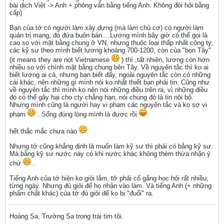
bài dịch Việt -> Anh + phỏng vấn bằng tiếng Anh. Không đòi hỏi bằng
cấp)
Bạn của tớ có người làm xây dựng (mà làm chủ cơ) có người làm
quản trị mạng, đó đứa buôn bán....Lương mình bây giờ có thể gọi là
cao so với mặt bằng chung ở VN, nhưng thuộc loại thấp nhất công ty,
các kỹ sư theo mình biết lương khoảng 700-1200, còn của "bọn Tây"
(it means they are not Vietnamese
) thì ,tất nhiên, lương còn hơn
nhiều so với chính mặt bằng chung bên Tây. Về nguyên tắc thì ko ai
biết lương ai cả, nhưng bạn biết đấy, ngoài nguyên tắc còn có những
cái khác, nên những gì mình nói ko nhất thiết bạn phải tin. Cũng như
về nguyên tắc thì mình ko nên nói những điều trên ra, vì những điều
đó có thể gây hại cho cty chẳng hạn, nói chung đó là tin nội bộ.
Nhưng mình cũng là người hay vi phạm các nguyên tắc và ko sợ vi
phạm
. Sống đúng lòng mình là được rồi
hết thắc mắc chưa nào
.
Nhưng tớ cũng khẳng định là muốn làm kỹ sư thì phải có bằng kỹ sư.
Mà bằng kỹ sư nước này có khi nước khác không thèm thừa nhận ý
chứ
.
Tiếng Anh của tớ hiện ko giỏi lắm, tớ phải cố gắng học hỏi rất nhiều,
từng ngày. Nhưng đủ giỏi để họ nhận vào làm. Và tiếng Anh (+ những
phẩm chất khác) của tớ đủ giỏi để ko bị "đuổi" ra.
Hoàng Sa, Trường Sa trong trái tim tôi.