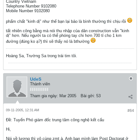
Country Vietnam
Telephone Number 9102080
Mobile Number 9102080
phẩm chất "kinh dị" như thế bạn lại bảo là bình thường thì chịu rồi
tất nhiên công bằng mà nói thu nhập của dân construction vẫn "kinh
dị" hơn. Nếu người ta có thể phóng tay chi hơn 700 tỉ cho 1 km
đường (đúng ko ạ?) thì sẽ thấy nó là bthường
Hoàng Sa, Trường Sa trong trái tim tôi.
UdeS
Thành viên
Tham gia ngày:
Mar 2005
Bài gởi:
53
09-11-2005, 12:31 AM
#64
Ðề: Tuyển Phó giám đốc trung tâm công nghệ kết cấu
Hi,
Nói về lương thì vô cùng zmt à. Anh bạn mình làm Post Doctorat ở