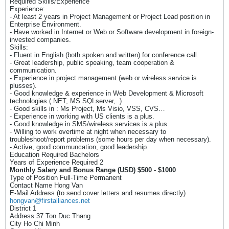
Required Skills/Experience
Experience:
- At least 2 years in Project Management or Project Lead position in
Enterprise Environment.
- Have worked in Internet or Web or Software development in foreign-
invested companies.
Skills:
- Fluent in English (both spoken and written) for conference call.
- Great leadership, public speaking, team cooperation &
communication.
- Experience in project management (web or wireless service is
plusses).
- Good knowledge & experience in Web Development & Microsoft
technologies (.NET, MS SQLserver,..)
- Good skills in : Ms Project, Ms Visio, VSS, CVS…
- Experience in working with US clients is a plus.
- Good knowledge in SMS/wireless services is a plus.
- Willing to work overtime at night when necessary to
troubleshoot/report problems (some hours per day when necessary).
- Active, good communcation, good leadership.
Education Required Bachelors
Years of Experience Required 2
Monthly Salary and Bonus Range (USD) $500 - $1000
Type of Position Full-Time Permanent
Contact Name Hong Van
E-Mail Address (to send cover letters and resumes directly)
hongvan@firstalliances.net
District 1
Address 37 Ton Duc Thang
City Ho Chi Minh