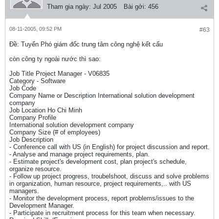
Tham gia ngày:
Jul 2005
Bài gởi:
456
08-11-2005, 09:52 PM
#63
Ðề: Tuyển Phó giám đốc trung tâm công nghệ kết cấu
còn công ty ngoài nước thì sao:
Job Title Project Manager - V06835
Category - Software
Job Code
Company Name or Description International solution development
company
Job Location Ho Chi Minh
Company Profile
International solution development company
Company Size (# of employees)
Job Description
- Conference call with US (in English) for project discussion and report.
- Analyse and manage project requirements, plan.
- Estimate project's development cost, plan project's schedule,
organize resource.
- Follow up project progress, troubelshoot, discuss and solve problems
in organization, human resource, project requirements,.. with US
managers.
- Monitor the development process, report problems/issues to the
Development Manager.
- Participate in recruitment process for this team when necessary.