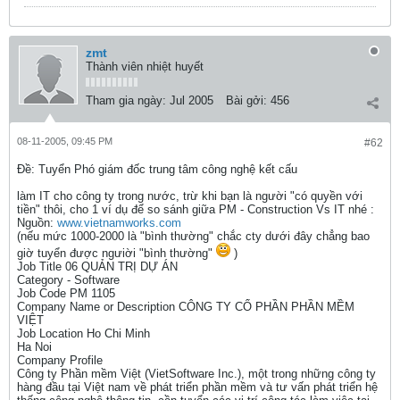
zmt
Thành viên nhiệt huyết
Tham gia ngày:
Jul 2005
Bài gởi:
456
08-11-2005, 09:45 PM
#62
Ðề: Tuyển Phó giám đốc trung tâm công nghệ kết cấu
làm IT cho công ty trong nước, trừ khi bạn là người "có quyền với
tiền" thôi, cho 1 ví dụ để so sánh giữa PM - Construction Vs IT nhé :
Nguồn:
www.vietnamworks.com
(nếu mức 1000-2000 là "bình thường" chắc cty dưới đây chẳng bao
giờ tuyển được ngưiời "bình thường"
)
Job Title 06 QUẢN TRỊ DỰ ÁN
Category - Software
Job Code PM 1105
Company Name or Description CÔNG TY CỔ PHẦN PHẦN MỀM
VIỆT
Job Location Ho Chi Minh
Ha Noi
Company Profile
Công ty Phần mềm Việt (VietSoftware Inc.), một trong những công ty
hàng đầu tại Việt nam về phát triển phần mềm và tư vấn phát triển hệ