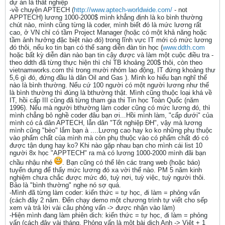
dự án là thất nghiệp
-về chuyện APTECH (
http://www.aptech-worldwide.com/
- not
APPTECH) lương 1000-2000$ mình khẳng định là ko bình thường
chút nào, mình cũng từng là coder, mình biết đó là mức lương rất
cao, ở VN chỉ có tầm Project Manager (hoặc có một khả năng hoặc
tầm ảnh hưởng đặc biệt nào đó) trong lĩnh vực IT mới có mức lương
đó thôi, nếu ko tin bạn có thể sang diễn đàn tin học (
www.ddth.com
hoặc bất kỳ diễn đàn nào bạn tin cậy được và làm một cuộc điều tra -
theo ddth đã từng thực hiện thì chỉ TB khoảng 200$ thôi, còn theo
vietnamworks.com thì trong mười nhóm lao động, IT đứng khoảng thư
5,6 gì đó, đứng đầu là dân Oil and Gas ). Mình ko hiểu bạn nghĩ thế
nào là bình thường. Nếu cứ 100 người có một người lương như thế
là bình thường thì đúng là bthường thật. Mình cũng thuộc loại khá về
IT, hồi cấp III cũng đã từng tham gia thi Tin học Toàn Quốc (năm
1996). Nếu mà người bthường làm coder cũng có mức lương đó, thì
mình chẳng bỏ nghề coder đâu bạn ơi...Hồi mình làm, "cấp dưới" của
mình có cả dân APTECH, lẫn dân "Tốt nghiệp ĐH", vậy mà lương
mình cũng "bèo" lắm bạn à ....Lương cao hay ko ko những phụ thuộc
vào phẩm chất của mình mà còn phụ thuộc vào có phẩm chất đó có
được tận dụng hay ko? Khi nào gặp nhau bạn cho mình cái list 10
người 8x học "APPTECH" ra mà có lương 1000-2000 mình đãi bạn
chầu nhậu nhé
. Bạn cũng có thể lên các trang web (hoặc báo)
tuyển dụng để thấy mức lương đó xa vời thế nào. PM 5 năm kinh
nghiệm chưa chắc được mức đó, tuỳ nơi, tuỳ việc, tuỳ người thôi.
Bảo là "bình thường" nghe nó sợ quá.
-Mình đã từng làm coder: kiến thức = tự học, đi làm = phỏng vấn
(cách đây 2 năm. Đến chạy demo một chương trình tự viết cho sếp
xem và trả lời vài câu phỏng vấn -> được nhận vào làm)
-Hiện mình đang làm phiên dich: kiến thức = tự học, đi làm = phỏng
vấn (cách đây vài tháng. Phỏng vấn là một bài dịch Anh -> Việt + 1