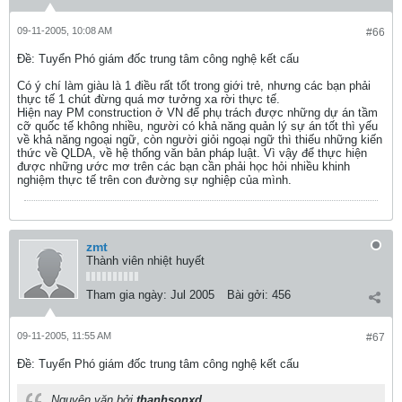
09-11-2005, 10:08 AM
#66
Ðề: Tuyển Phó giám đốc trung tâm công nghệ kết cấu
Có ý chí làm giàu là 1 điều rất tốt trong giới trẻ, nhưng các bạn phải
thực tế 1 chút đừng quá mơ tưởng xa rời thực tế.
Hiện nay PM construction ở VN để phụ trách được những dự án tầm
cỡ quốc tế không nhiều, người có khả năng quản lý sự án tốt thì yếu
về khả năng ngoại ngữ, còn người giỏi ngoại ngữ thì thiếu những kiến
thức về QLDA, về hệ thống văn bản pháp luật. Vì vậy để thực hiện
được những ước mơ trên các bạn cần phải học hỏi nhiều khinh
nghiệm thực tế trên con đường sự nghiệp của mình.
zmt
Thành viên nhiệt huyết
Tham gia ngày:
Jul 2005
Bài gởi:
456
09-11-2005, 11:55 AM
#67
Ðề: Tuyển Phó giám đốc trung tâm công nghệ kết cấu
Nguyên văn bởi
thanhsonxd