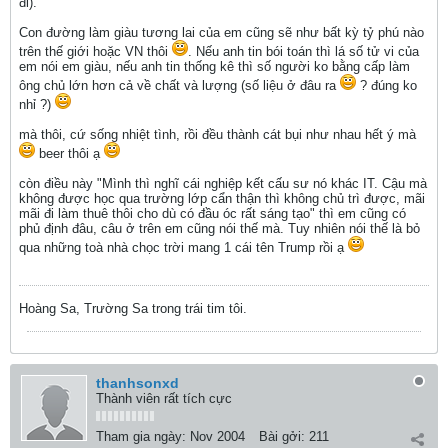
đi).
Con đường làm giàu tương lai của em cũng sẽ như bất kỳ tỷ phú nào
trên thế giới hoặc VN thôi
. Nếu anh tin bói toán thì lá số tử vi của
em nói em giàu, nếu anh tin thống kê thì số người ko bằng cấp làm
ông chủ lớn hơn cả về chất và lượng (số liệu ở đâu ra
? đúng ko
nhỉ ?)
mà thôi, cứ sống nhiệt tình, rồi đều thành cát bụi như nhau hết ý mà
beer thôi ạ
còn điều này "Mình thì nghĩ cái nghiệp kết cấu sư nó khác IT. Cậu mà
không được học qua trường lớp cẩn thận thì không chủ trì được, mãi
mãi đi làm thuê thôi cho dù có đầu óc rất sáng tạo" thì em cũng có
phủ định đâu, câu ở trên em cũng nói thế mà. Tuy nhiên nói thế là bỏ
qua những toà nhà chọc trời mang 1 cái tên Trump rồi ạ
Hoàng Sa, Trường Sa trong trái tim tôi.
thanhsonxd
Thành viên rất tích cực
Tham gia ngày:
Nov 2004
Bài gởi:
211