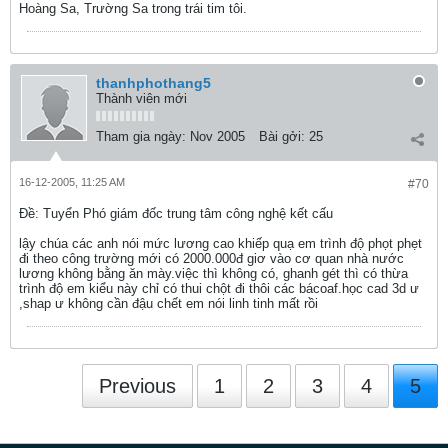
Hoàng Sa, Trường Sa trong trái tim tôi.
thanhphothang5
Thành viên mới
Tham gia ngày:
Nov 2005
Bài gởi:
25
16-12-2005, 11:25 AM
#70
Ðề: Tuyển Phó giám đốc trung tâm công nghệ kết cấu
lậy chúa các anh nói mức lương cao khiếp quạ em trình độ phọt phẹt
đi theo công trường mới có 2000.000đ giơ vào cơ quan nhà nước
lương không bằng ăn mày.việc thì không có, ghanh gét thì có thừa
trình độ em kiểu này chỉ có thui chột đi thôi các bácoaf.học cad 3d ư
,shap ư không cần đậu chết em nói linh tinh mất rồi
Previous
1
2
3
4
5