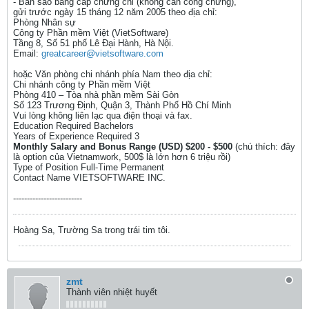
- Bản sao bằng cấp chứng chỉ (không cần công chứng),
gửi trước ngày 15 tháng 12 năm 2005 theo địa chỉ:
Phòng Nhân sự
Công ty Phần mềm Việt (VietSoftware)
Tầng 8, Số 51 phố Lê Đại Hành, Hà Nội.
Email:
greatcareer@vietsoftware.com
hoặc Văn phòng chi nhánh phía Nam theo địa chỉ:
Chi nhánh công ty Phần mềm Việt
Phòng 410 – Tòa nhà phần mềm Sài Gòn
Số 123 Trương Định, Quận 3, Thành Phố Hồ Chí Minh
Vui lòng không liên lạc qua điện thoại và fax.
Education Required Bachelors
Years of Experience Required 3
Monthly Salary and Bonus Range (USD) $200 - $500
(chú thích: đây
là option của Vietnamwork, 500$ là lớn hơn 6 triệu rồi)
Type of Position Full-Time Permanent
Contact Name VIETSOFTWARE INC.
-------------------------
Hoàng Sa, Trường Sa trong trái tim tôi.
zmt
Thành viên nhiệt huyết