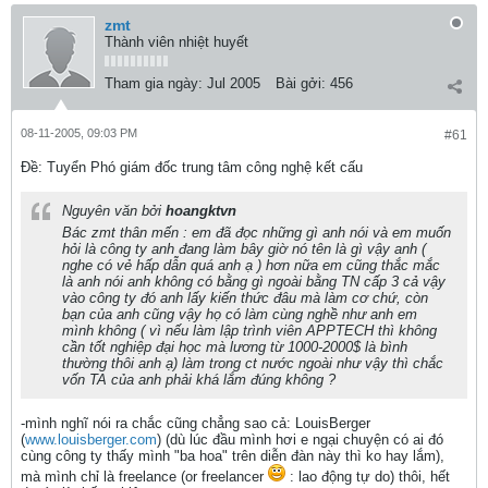
zmt
Thành viên nhiệt huyết
Tham gia ngày:
Jul 2005
Bài gởi:
456
08-11-2005, 09:03 PM
#61
Ðề: Tuyển Phó giám đốc trung tâm công nghệ kết cấu
Nguyên văn bởi
hoangktvn
Bác zmt thân mến : em đã đọc những gì anh nói và em muốn
hỏi là công ty anh đang làm bây giờ nó tên là gì vậy anh (
nghe có vẻ hấp dẫn quá anh ạ ) hơn nữa em cũng thắc mắc
là anh nói anh không có bằng gì ngoài bằng TN cấp 3 cả vậy
vào công ty đó anh lấy kiến thức đâu mà làm cơ chứ, còn
bạn của anh cũng vậy họ có làm cùng nghề như anh em
mình không ( vì nếu làm lập trình viên APPTECH thì không
cần tốt nghiệp đại học mà lương từ 1000-2000$ là bình
thường thôi anh ạ) làm trong ct nước ngoài như vậy thì chắc
vốn TA của anh phải khá lắm đúng không ?
-mình nghĩ nói ra chắc cũng chẳng sao cả: LouisBerger
(
www.louisberger.com
) (dù lúc đầu mình hơi e ngại chuyện có ai đó
cùng công ty thấy mình "ba hoa" trên diễn đàn này thì ko hay lắm),
mà mình chỉ là freelance (or freelancer
: lao động tự do) thôi, hết