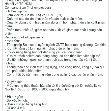
thống công nghệ thông tin, cần tuyển các vị trí công tác làm việc tại
Hà nội và TP HCM.
Company Size (# of employees)
Job Description
- Làm viêc tại Hà nội (05) và HCMC (01)
- Quản trị các dự án phát triển và sản xuất phần mềm.
- Quản lý đồng thời nhiều nhóm dự án, nhóm phát triển sản xuất phần
mềm.
- Phân tích, thiết kế, giám sát sản xuất và giám sát chất lượng sản
phẩm
Required Skills/Experience
* Yêu cầu:
- Tốt nghiệp Đại học chuyên ngành CNTT hoặc tương đương. Có kiến
thức, kỹ năng và kinh nghiệm phát triển phần mềm.
- Có kỹ năng tiếng Anh tốt đáp ứng yêu cầu công việc
- Ý thức trách nhiệm cao, năng động, có tinh thần làm việc tập thể.
- Ưu tiên những người có thành tích cao trong học tập và thi tốt
nghiệp.
- Thông thạo các kiến trúc ứng dụng, các công nghệ, công cụ, và qui
trình phát triển phần mềm
- Có ít nhất 03 năm kinh nghiệm trong quản lý các dự án phần mềm.
* Quyền lợi:
- Mức lương thỏa thuận bắt đầu từ 6 triệu/tháng trở lên (chắc là ko
"trở lên" được tới 1000 - 2000 ngay đâu nhỉ)
* Hồ sơ gồm:
- Sơ yếu lý lịch,
- Đơn xin việc bằng tiếng Anh,
- 04 ảnh 4 x 6,