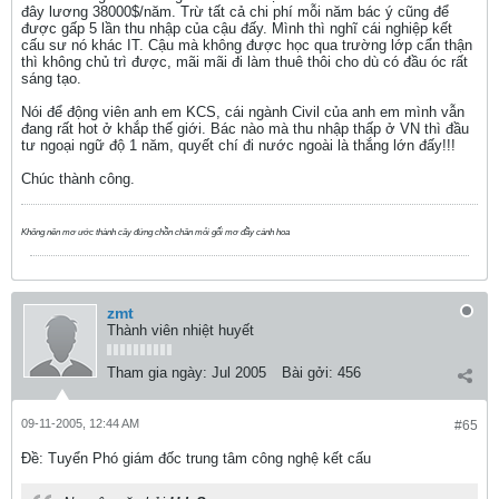
đây lương 38000$/năm. Trừ tất cả chi phí mỗi năm bác ý cũng để
được gấp 5 lần thu nhập của cậu đấy. Mình thì nghĩ cái nghiệp kết
cấu sư nó khác IT. Cậu mà không được học qua trường lớp cẩn thận
thì không chủ trì được, mãi mãi đi làm thuê thôi cho dù có đầu óc rất
sáng tạo.
Nói để động viên anh em KCS, cái ngành Civil của anh em mình vẫn
đang rất hot ở khắp thế giới. Bác nào mà thu nhập thấp ở VN thì đầu
tư ngoại ngữ độ 1 năm, quyết chí đi nước ngoài là thắng lớn đấy!!!
Chúc thành công.
Không nên mơ ước thành cây đứng chồn chân mỏi gối mơ đầy cánh hoa
zmt
Thành viên nhiệt huyết
Tham gia ngày:
Jul 2005
Bài gởi:
456
09-11-2005, 12:44 AM
#65
Ðề: Tuyển Phó giám đốc trung tâm công nghệ kết cấu