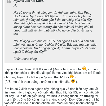
Nguyên văn bởi
UdeS
Hi,
Nói về lương thì vô cùng zmt à. Anh bạn mình làm Post
Doctorat ở đây lương 38000$/năm. Trừ tất cả chi phí mỗi
năm bác ý cũng để được gấp 5 lần thu nhập của cậu đấy.
Mình thì nghĩ cái nghiệp kết cấu sư nó khác IT. Cậu mà
không được học qua trường lớp cẩn thận thì không chủ trì
được, mãi mãi đi làm thuê thôi cho dù có đầu óc rất sáng
tạo.
Nói để động viên anh em KCS, cái ngành Civil của anh em
mình vẫn đang rất hot ở khắp thế giới. Bác nào mà thu nhập
thấp ở VN thì đầu tư ngoại ngữ độ 1 năm, quyết chí đi nước
ngoài là thắng lớn đấy!!!
Chúc thành công.
Sếp em lương hơn 38 000$ anh ạ! (đấy là hình như nhé
, vì muốn
khẳng định chắc chắn điều đó quả là một việc khó khăn, em chỉ là một
chút suy luận + 1 chút nghe "phong thanh" thôi
)
(P/S: mà tính theo tháng , chứ ko phải năm đâu
).
Em ko có ý định theo ngành này, chẳng qua vô tình hiện nay làm về
lĩnh vực này thì góp vui với diễn đàn thôi. Hì, hồi HS, em có một điểm
rất hay, đó là hễ chuyển sang lớp mới là không thành lớp trưởng thì
thành tổ trưởng (rồi cũng nhanh chóng chuyển lớp). Còn bi giờ thì hễ
vào diễn đàn nào là nhanh chónh làm mod (rồi cũng nhanh chóng ra