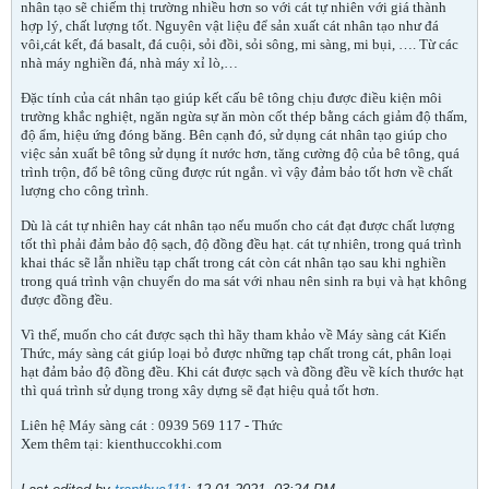
nhân tạo sẽ chiếm thị trường nhiều hơn so với cát tự nhiên với giá thành
hợp lý, chất lượng tốt. Nguyên vật liệu để sản xuất cát nhân tạo như đá
vôi,cát kết, đá basalt, đá cuội, sỏi đồi, sỏi sông, mi sàng, mi bụi, …. Từ các
nhà máy nghiền đá, nhà máy xỉ lò,…
Đặc tính của cát nhân tạo giúp kết cấu bê tông chịu được điều kiện môi
trường khắc nghiệt, ngăn ngừa sự ăn mòn cốt thép bằng cách giảm độ thấm,
độ ẩm, hiệu ứng đóng băng. Bên cạnh đó, sử dụng cát nhân tạo giúp cho
việc sản xuất bê tông sử dụng ít nước hơn, tăng cường độ của bê tông, quá
trình trộn, đổ bê tông cũng được rút ngắn. vì vậy đảm bảo tốt hơn về chất
lượng cho công trình.
Dù là cát tự nhiên hay cát nhân tạo nếu muốn cho cát đạt được chất lượng
tốt thì phải đảm bảo độ sạch, độ đồng đều hạt. cát tự nhiên, trong quá trình
khai thác sẽ lẫn nhiều tạp chất trong cát còn cát nhân tạo sau khi nghiền
trong quá trình vận chuyển do ma sát với nhau nên sinh ra bụi và hạt không
được đồng đều.
Vì thế, muốn cho cát được sạch thì hãy tham khảo về Máy sàng cát Kiến
Thức, máy sàng cát giúp loại bỏ được những tạp chất trong cát, phân loại
hạt đảm bảo độ đồng đều. Khi cát được sạch và đồng đều về kích thước hạt
thì quá trình sử dụng trong xây dựng sẽ đạt hiệu quả tốt hơn.
Liên hệ Máy sàng cát : 0939 569 117 - Thức
Xem thêm tại: kienthuccokhi.com