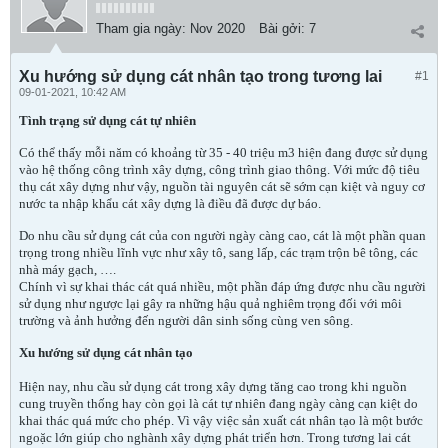
Tham gia ngày:
Nov 2020
Bài gởi:
7
Xu hướng sử dụng cát nhân tạo trong tương lai
#1
09-01-2021, 10:42 AM
Tình trạng sử dụng cát tự nhiên
Có thể thấy mỗi năm có khoảng từ 35 - 40 triệu m3 hiện đang được sử dụng
vào hệ thống công trình xây dựng, công trình giao thông. Với mức độ tiêu
thụ cát xây dựng như vậy, nguồn tài nguyên cát sẽ sớm cạn kiệt và nguy cơ
nước ta nhập khẩu cát xây dựng là điều đã được dự báo.
Do nhu cầu sử dụng cát của con người ngày càng cao, cát là một phần quan
trọng trong nhiều lĩnh vực như xây tô, sang lấp, các trạm trộn bê tông, các
nhà máy gạch, ….
Chính vì sự khai thác cát quá nhiều, một phần đáp ứng được nhu cầu người
sử dụng như ngược lại gây ra những hậu quả nghiêm trọng đối với môi
trường và ảnh hưởng đến người dân sinh sống cùng ven sông.
Xu hướng sử dụng cát nhân tạo
Hiện nay, nhu cầu sử dụng cát trong xây dựng tăng cao trong khi nguồn
cung truyền thống hay còn gọi là cát tự nhiên đang ngày càng cạn kiệt do
khai thác quá mức cho phép. Vì vậy việc sản xuất cát nhân tạo là một bước
ngoặc lớn giúp cho nghành xây dựng phát triển hơn. Trong tương lai cát