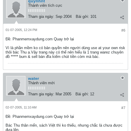
quynhnt
Thành viên tích cực
Tham gia ngày:
Sep 2004
Bài gởi:
101
01-07-2005, 12:24 PM
#6
Ðề: Phanmemxaydung.com Quay trở lại
Vì là phần mềm ko có bản quyền nên người dùng use at your own risk
thôi bác Thu ạ.Vậy trang này có thể nên hiểu là 1 trang warez chuyên
đồ ***** burn & sell bán đĩa kiếm chút tiền còm mà bác.
water
Thành viên mới
Tham gia ngày:
Mar 2005
Bài gởi:
12
02-07-2005, 11:10 AM
#7
Ðề: Phanmemxaydung.com Quay trở lại
Bác Thu thân mến, sách Việt thì ko thiếu, nhưng chắc là chưa được
đưa lên,