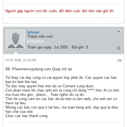
Người gặp người cơn lốc cuốn, đối diện cuộc đời tâm nào giữ lời
letuan
Thành viên mới
Tham gia ngày:
Jul 2005
Bài gởi:
3
23-07-2005, 12:15 PM
#9
Ðề: Phanmemxaydung.com Quay trở lại
Toi thay cai day cung co vai quyen hay phet do. Cac quyen cac bac
ban ko biet the nao.
Toi doc may quyen free tren do ve Cement cung duoc.
Con phan mem thi chac anh em ta cung chi dung ***** thoi. Ai co tien
ma mua nhu geo , plaxis... Toan nghin do ca do.
Thoi thi cung cam on cac bac da bo tien ra lam web, cho anh em co
them tai lieu.
Nhung cac bac con qua it tai lieu, ma toan tieng anh. day qua la dieu
han che cua site.
Chuc cac bac thanh cong.