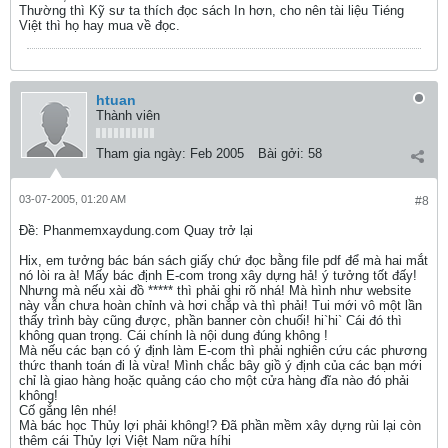
Thường thì Kỹ sư ta thích đọc sách In hơn, cho nên tài liệu Tiéng
Việt thì họ hay mua về đọc.
htuan
Thành viên
Tham gia ngày:
Feb 2005
Bài gởi:
58
03-07-2005, 01:20 AM
#8
Ðề: Phanmemxaydung.com Quay trở lại
Hix, em tưởng bác bán sách giấy chứ đọc bằng file pdf để mà hai mắt
nó lòi ra à! Mấy bác định E-com trong xây dựng hả! ý tưởng tốt đấy!
Nhưng mà nếu xài đồ ***** thì phải ghi rõ nhá! Mà hình như website
này vẫn chưa hoàn chỉnh và hơi chắp và thì phải! Tui mới vô một lần
thấy trình bày cũng được, phần banner còn chuối! hi`hi` Cái đó thì
không quan trọng. Cái chính là nội dung đúng không !
Mà nếu các bạn có ý định làm E-com thì phải nghiên cứu các phương
thức thanh toán đi là vừa! Mình chắc bây giồ ý định của các bạn mới
chỉ là giao hàng hoặc quảng cáo cho một cửa hàng đĩa nào đó phải
không!
Cố gắng lên nhé!
Mà bác học Thủy lợi phải không!? Đã phần mềm xây dựng rùi lại còn
thêm cái Thủy lợi Việt Nam nữa híhi