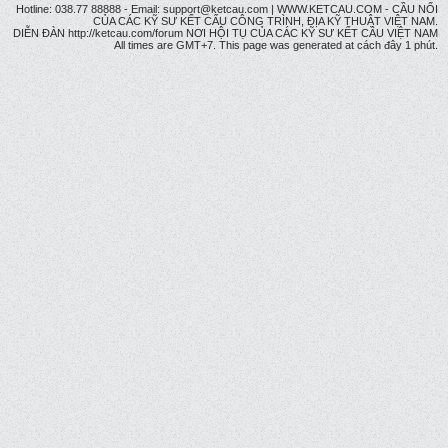
Hotline: 038.77 88888 - Email: support@ketcau.com | WWW.KETCAU.COM - CẦU NỐI
CỦA CÁC KỸ SƯ KẾT CẤU CÔNG TRÌNH, ĐỊA KỸ THUẬT VIỆT NAM.
DIỄN ĐÀN http://ketcau.com/forum NƠI HỘI TỤ CỦA CÁC KỸ SƯ KẾT CÂU VIỆT NAM
All times are GMT+7. This page was generated at cách đây 1 phút.