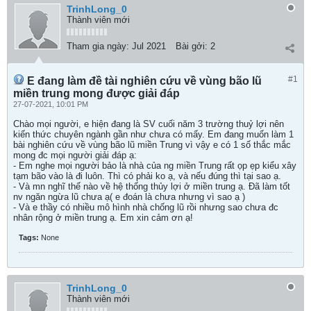
TrinhLong_0
Thành viên mới
Tham gia ngày:
Jul 2021
Bài gởi:
2
#1
E đang làm đề tài nghiên cứu về vùng bão lũ
miền trung mong được giải đáp
27-07-2021, 10:01 PM
Chào mọi người, e hiện đang là SV cuối năm 3 trường thuỷ lợi nên
kiến thức chuyên ngành gần như chưa có mấy. Em đang muốn làm 1
bài nghiên cứu về vùng bão lũ miền Trung vì vậy e có 1 số thắc mắc
mong đc mọi người giải đáp ạ:
- Em nghe mọi người bảo là nhà của ng miền Trung rất ọp ẹp kiểu xây
tạm bão vào là đi luôn. Thì có phải ko ạ, và nếu đúng thì tại sao ạ.
- Và mn nghĩ thế nào về hệ thống thủy lợi ở miền trung ạ. Đã làm tốt
nv ngăn ngừa lũ chưa ạ( e đoán là chưa nhưng vì sao ạ )
- Và e thầy có nhiều mô hình nhà chống lũ rồi nhưng sao chưa đc
nhân rộng ở miền trung ạ. Em xin cảm ơn ạ!
Tags:
None
TrinhLong_0
Thành viên mới