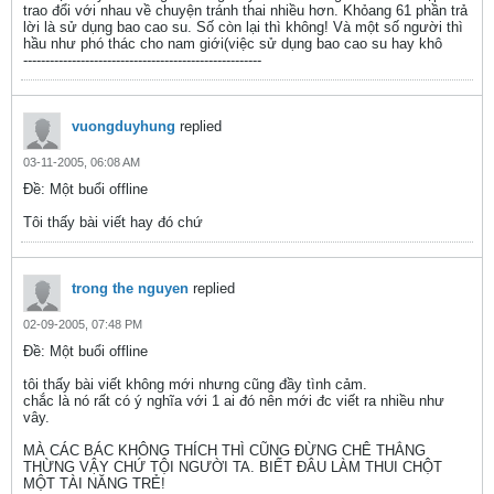
trao đổi với nhau về chuyện tránh thai nhiều hơn. Khỏang 61 phần trả
lời là sử dụng bao cao su. Số còn lại thì không! Và một số người thì
hầu như phó thác cho nam giới(việc sử dụng bao cao su hay khô
------------------------------------------------------
vuongduyhung
replied
03-11-2005, 06:08 AM
Ðề: Một buổi offline
Tôi thấy bài viết hay đó chứ
trong the nguyen
replied
02-09-2005, 07:48 PM
Ðề: Một buổi offline
tôi thấy bài viết không mới nhưng cũng đầy tình cảm.
chắc là nó rất có ý nghĩa với 1 ai đó nên mới đc viết ra nhiều như
vây.
MÀ CÁC BÁC KHÔNG THÍCH THÌ CŨNG ĐỪNG CHÊ THẲNG
THỪNG VẬY CHỨ TỘI NGƯỜI TA. BIẾT ĐÂU LÀM THUI CHỘT
MỘT TÀI NĂNG TRẺ!