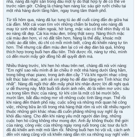
nhà, nàng đã nghĩ sẵn trong đầu một lý do thật hợp lý để có thể về
trước năm giờ. Chẳng là chàng hẹn nàng lúc sáu giờ rưỡi chiều tại
một nhà hàng dưới tầng hầm, ngay trung tâm thành phố.
Từ tối hôm qua, nàng đã lục tung tủ áo để cuối cùng đắn đo giữa hai
cái đầm. Một cái voan tím với những chấm bi buông xéo nàng đã
may từ sinh nhật năm ngoái, hở lưng, mặc vào có thể nhìn thấy rõ là
eo nàng rất đẹp. Cái kia màu đen, trông thật sexy. Nàng thích mặc
cái màu đen hơn, vì nó đắt tiền hơn, Nàng là thế đấy, khoác một
chiếc áo đắt tiền, dù chỉ có mỗi mình biết, cũng đủ khiến nàng tự tin
hơn. Thế nhưng cái đầm màu đen lại có vẻ đẹp đàn bà quá, không
thích hợp trong buổi hẹn đầu tiên. Thôi được rồi, nàng tự nhủ, mình
có đến mười mấy giờ đồng hồ để quyết định mà.
Nhiều tháng trước, khi hẹn hò nhau trên net, chàng đã nói với nàng:
"Em nghĩ sao nếu mình đi ăn chiều ở một nhà hàng dưới tầng hầm,
trong tiếng nhạc piano, trong ánh đèn cầy ? Và khi người nhạc công
kết thúc bản nhạc, anh sẽ xin phép họ để đàn tặng em Tình khúc thứ
nhất". Nàng đã ngồi thừ đến mấy phút khi nhận được lời đề nghị quá
ư dễ thương này. Một buổi tối dưới ánh nến, đó là niềm mơ ước sâu
xa trong tiềm thức của nàng, từ khi còn là một cô bé mười bốn,
mười lăm, bắt đầu mộng mơ về những cuộc tình lãng mạn. Thế rồi
khi nàng đến thành phố này, cuộc sống và những mối quan hệ công
việc, những bữa ăn tối trong nhà hàng thật rôm rả với rất nhiều người
thuộc những giới khác nhau đã cuốn phăng những suy nghĩ ấy ra
khỏi đầu nàng. Cho đến khi nàng yêu một người đàn ông, những
cuộc hẹn hò cũng không như mong đợi. Anh ấy không thuộc thế giới
của nàng, công việc của những ngày rong ruổi trong các tour du lịch
đã đủ khiến anh mệt mỏi lắm rồi. Những buổi hẹn hò vội vã, cách anh
đến với nàng cũng vội vã khiến nàng dần rời xa những suy nghĩ viển