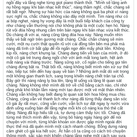
ngồi đây và lắng nghe từng giọt piano thánh thót. "Mình sẽ tặng anh
nụ hồng ngay khi bản nhạc kết thúc", nàng thầm nghĩ, chắc chàng sẽ
rất bất ngờ. Nhưng sự háo hức của nàng không quá ba phút vì nàng
sực nghĩ ra, chắc chàng không vào đây một mình. Tim nàng như có
ai bóp nghẹt, nàng hy vọng đây là một buổi tiếp khách của công ty
như chàng vẫn thường nói chứ không phải là một cuộc hẹn hò. Nàng
rút vội đóa hồng nhung cắm trên bàn ngay khi bản nhạc vừa kết thúc.
Dù chàng đi với ai, nàng cũng tặng đóa hoa này. Nàng muốn nhìn
thấy vẻ bất ngờ trên gương mặt chàng. Chắc chắn chàng sẽ mỉm
cười, một nụ cười thật quyến rũ với cái đồng tiền bên má phải mà
nàng đã tình cờ bắt gặp để rồi ngẩn ngơ đến mấy phút liền. Không
kịp rồi, nàng chợt khựng lại. Chàng đang tiến về bàn của mình, ở đó
một cô gái trẻ trung đang ngồi chờ với ánh mắt long lanh, hệt ánh
mắt nàng vài tháng trước. Nàng sững sờ, cố ngăn cho tiếng gọi tên
chàng đừng bật ra. Thật bối rối, nàng không biết mình nên xử sự thế
nào, tiếp tục tiến đến hay quay về bàn ? Những ánh mắt dò xét trong
một không gian thanh lịch, sang trọng khiến nàng chết trân tại chỗ.
Bây giờ thì nàng nâng ly bia lên, lặng lẽ uống và lặng lẽ quan sát
chàng. Nàng không nhớ mình đã trở về chỗ bằng cách nào, chỉ nhớ
rằng phải khó khăn lắm nàng mới tạo được một vẻ mặt thản nhiên.
Chàng vẫn không hay biết đang bị quan sát bởi hoa hồng mua chịu.
Chàng, cũng vẫn vẻ thanh lịch như nàng đã từng thấy đang săn sóc
cô gái ấy rất mực, cũng vẫn cười, vẫn lịch sự đặt ngay ly nước vừa
định uống xuống bàn để lắng nghe mỗi khi cô nàng kia thỏ thẻ cất
tiếng. Nàng đã kịp hiểu tất cả, tự dưng cảm thấy tức tối. Chàng đã
từng mê thích mình đến vậy, từng bỏ hàng ngày hàng giờ để nói
chuyện với mình, từng khẩn khoản xin được gặp mình ngoài đời
thực thế mà đã quên mình một cách nhanh chóng. Bỗng dưng nàng
căm ghét cô gái kia hết sức. Ắt hẳn cô ta cũng có cách trò chuyện
thông minh, sắc sảo mới khiến chàng lắng nghe một cách say sưa.