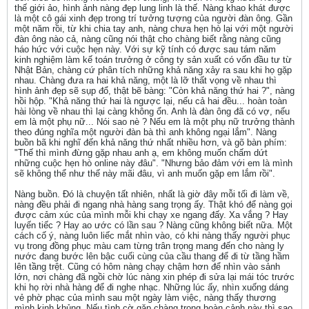
thế giới ảo, hình ảnh nàng đẹp lung linh là thế. Nàng khao khát được
là một cô gái xinh đẹp trong trí tưởng tượng của người đàn ông. Gần
một năm rồi, từ khi chia tay anh, nàng chưa hẹn hò lại với một người
đàn ông nào cả, nàng cũng nói thật cho chàng biết rằng nàng cũng
háo hức với cuộc hẹn này. Với sự kỹ tính có được sau tám năm
kinh nghiệm làm kế toán trưởng ở công ty sản xuất có vốn đầu tư từ
Nhật Bản, chàng cứ phân tích những khả năng xảy ra sau khi họ gặp
nhau. Chàng đưa ra hai khả năng, một là lỡ thất vọng về nhau thì
hình ảnh đẹp sẽ sụp đổ, thật bẽ bàng: "Còn khả năng thứ hai ?", nàng
hồi hộp. "Khả năng thứ hai là ngược lại, nếu cả hai đều... hoàn toàn
hài lòng về nhau thì lại càng không ổn. Anh là đàn ông đã có vợ, nếu
em là một phụ nữ... Nói sao nè ? Nếu em là một phụ nữ trưởng thành
theo đúng nghĩa một người đàn bà thì anh không ngại lắm". Nàng
buồn bã khi nghĩ đến khả năng thứ nhất nhiều hơn, và gõ bàn phím:
"Thế thì mình đừng gặp nhau anh ạ, em không muốn chấm dứt
những cuộc hẹn hò online này đâu". "Nhưng bảo đảm với em là mình
sẽ không thể như thế này mãi đâu, vì anh muốn gặp em lắm rồi".
Nàng buồn. Đó là chuyện tất nhiên, nhất là giờ đây mỗi tối đi làm về,
nàng đều phải đi ngang nhà hàng sang trọng ấy. Thật khó để nàng gọi
được cảm xúc của mình mỗi khi chạy xe ngang đấy. Xa vắng ? Hay
luyến tiếc ? Hay ao ước có lần sau ? Nàng cũng không biết nữa. Một
cách cố ý, nàng luôn liếc mắt nhìn vào, có khi nàng thấy người phục
vụ trong đồng phục màu cam từng trân trọng mang đến cho nàng ly
nước đang bước lên bậc cuối cùng của cầu thang để đi từ tầng hầm
lên tầng trệt. Cũng có hôm nàng chạy chậm hơn để nhìn vào sảnh
lớn, nơi chàng đã ngồi chờ lúc nàng xin phép đi sửa lại mái tóc trước
khi họ rời nhà hàng để đi nghe nhạc. Những lúc ấy, nhìn xuống dáng
vẻ phờ phạc của mình sau một ngày làm việc, nàng thấy thương
mình kinh khủng. Nếu tình cờ gặp chàng trong hoàn cảnh này thì sao