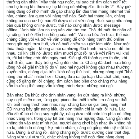
thường cằn nhằn "Mày thật ngu ngốc, tại sao cứ tìm cách nghĩ tốt
cho họ trong khi thực sự họ không có những đức tính ấy ?". Bây giờ
nàng đang cố nhớ mình đã gặp chàng lần đầu trên mạng Internet thế
nào, chàng làm quen với nàng thế nào. Suốt hai tháng liền, chàng
không bỏ qua cơ hội nào để được chat với nàng. Buổi sáng nếu nàng
bận quá không online được, thế nào cũng nhận được message
offline: "Anh bận lắm nhưng vẫn vào tìm em. Thôi thì một tin nhắn để
lại cũng là nhớ đến hoa hồng của anh". Và sau bữa ăn trưa, thế nào
chàng cũng vội vã trở về văn phòng để chờ nàng tranh thủ online
trong giờ nghỉ trưa ít ỏi, và cả buổi chiều sau giờ làm việc. Như một
thỏa thuận ngầm, không ai nói ra nhưng đều tranh thủ vào net để tìm
nhau, có khi chỉ nói được năm mười phút rồi ra về với niềm vui khó
tả, rồi lại trông chờ đến ngày mai. Điều gì đã thành quen thuộc, khi
mất đi rồi, cảm thấy trống vắng đến khó tả. Chàng đã dành nửa tiếng
đồng hồ để giải thích lý do vì sao hai người không gặp nhau thường
xuyên nữa, chàng dựa trên "khả năng thứ hai", nhưng nàng nghĩ "khả
năng thứ nhất" nhiều hơn. Chàng đưa ra lập luận khá chặt chẽ, nàng
cũng cố gắng tin lời chàng, tìm cách bao biện cho chàng như nàng
vẫn thường thế song vẫn không tránh được những bùi ngùi...
Bản nhạc Dạ khúc cho tình nhân vang lên dứt nàng ra khỏi những
suy nghĩ miên man, từng giọt piano tha thiết khiến tim nàng se thắt.
Khi biết nàng thích bản nhạc này, chàng bảo sẽ gửi tặng nàng một
CD nhưng bây giờ nàng hiểu đó đơn thuần chỉ là một lời hứa. Lắc
đầu để rũ bỏ những suy nghĩ ấy, nàng đưa mắt nhìn lên phía có tiếng
nhạc vang lên, trong giây lát tim nàng như ngừng đập. Nàng gần như
không tin vào mắt mình nữa, người đang chơi bản nhạc ấy không hề
xa lạ, chính là chàng ! Sợ mình nhầm, nàng cố gắng nhìn kỹ một lần
nữa. Đúng là chàng rồi, dáng chàng ngồi trước dương cầm thật đẹp.
Nàng vừa vui vừa tủi, chắc chàng không thể ngờ rằng nàng đang