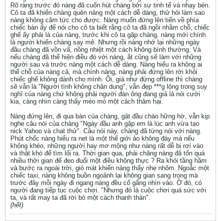
Rõ ràng trước đó nàng đã cuốn hút chàng bởi sự tinh tế và nhạy bén.
Cô ta đã khiến chàng quên nàng một cách dễ dàng, thử hỏi làm sao
nàng không căm tức cho được. Nàng muốn đứng lên tiến về phía
chiếc bàn ấy để nói cho cô ta biết rằng cô ta đã ngồi nhầm chỗ, chiếc
ghế ấy phải là của nàng, trước khi cô ta gặp chàng, nàng mới chính
là người khiến chàng say mê. Nhưng rồi nàng nhớ lại những ngày
đầu chàng đã vồn vã, nồng nhiệt một cách không bình thường. Và
nếu chàng đã thể hiện điều đó với nàng, ắt cũng sẽ làm với những
người sau và trước nàng một cách dễ dàng. Nàng hiểu ra không ai
thế chỗ của nàng cả, mà chính nàng, nàng phải đứng lên rời khỏi
chiếc ghế không dành cho mình. Ôi, giá như đừng offline thì chàng
sẽ vẫn là "Người tình không chân dung", vẫn đẹp ***g lộng trong suy
nghĩ của nàng chứ không phải người đàn ông đang giả lả nói cười
kia, càng nhìn càng thấy méo mó một cách thảm hại.
Nàng đứng lên, đi qua bàn của chàng, gật đầu chào hững hờ, vẫn kịp
nghe câu nói của chàng "Ngày đầu anh gặp em là lúc anh vừa tạo
nick Yahoo và chat thử". Câu nói này, chàng đã từng nói với nàng.
Phút chốc nàng hiểu ra net là một thế giới ảo không đáy mà nếu
không khéo, những người hay mơ mộng như nàng rất dễ bị rơi vào
và thật khó để tìm lối ra. Thời gian qua, phải chăng nàng đã tốn quá
nhiều thời gian để đeo đuổi một điều không thực ? Ra khỏi tầng hầm
và bước ra ngoài trời, gió mát khiến nàng thấy nhẹ nhõm. Ngoắc một
chiếc taxi, nàng không buồn ngoảnh lại không gian sang trọng mà
trước đây mỗi ngày đi ngang nàng đều cố gắng nhìn vào. Ở đó, có
người đang tiếp tục cuộc chơi. "Nhưng đó là cuộc chơi quá sức với
ta, và rất may ta đã rời bỏ một cách thanh thản".
(hết)