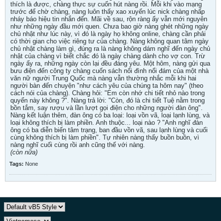
thích là được, chàng thực sự cuốn hút nàng rồi. Mỗi khi vào mạng
trước để chờ chàng, nàng luôn thấy xao xuyến lúc nick chàng nhấp
nháy báo hiệu tin nhắn đến. Mãi về sau, rộn ràng ấy vẫn mới nguyên
như những ngày đầu mới quen. Chưa bao giờ nàng ghét những ngày
chủ nhật như lúc này, vì đó là ngày họ không online, chàng cần phải
có thời gian cho việc riêng tư của chàng. Nàng không quan tâm ngày
chủ nhật chàng làm gì, đúng ra là nàng không dám nghĩ đến ngày chủ
nhật của chàng vì biết chắc đó là ngày chàng dành cho vợ con. Trừ
ngày ấy ra, những ngày còn lại đều đáng yêu. Một hôm, nàng gửi qua
bưu điện đến công ty chàng cuốn sách nổi đình nổi đám của một nhà
văn nữ người Trung Quốc mà nàng vẫn thường nhắc mỗi khi hai
người bàn đến chuyện "như cách yêu của chúng ta hôm nay" (theo
cách nói của chàng). Chàng hỏi: "Em còn nhớ chi tiết nhỏ nào trong
quyển này không ?". Nàng trả lời: "Còn, đó là chi tiết Tuệ nằm trong
bồn tắm, say rượu và lần lượt gọi điện cho những người đàn ông".
Nàng kết luận thêm, đàn ông có ba loại: loại vồn vã, loại lạnh lùng, và
loại không thích bị làm phiền. Anh thuộc... loại nào ? "Anh nghĩ đàn
ông có ba diễn biến tâm trạng, ban đầu vồn vã, sau lạnh lùng và cuối
cùng không thích bị làm phiền". Tự nhiên nàng thấy buồn buồn, vì
nàng nghĩ cuối cùng rồi anh cũng thế với nàng.
(còn nữa)
Tags:
None