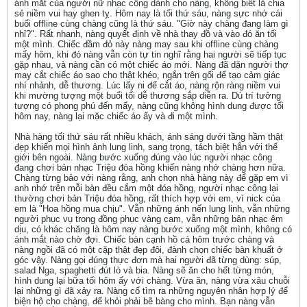
ánh mắt của người nữ nhạc công dành cho nàng, không biết là chia
sẻ niềm vui hay ghen tỵ. Hôm nay là tối thứ sáu, nàng sực nhớ cái
buổi offline cùng chàng cũng là thứ sáu. "Giờ này chàng đang làm gì
nhỉ?". Rất nhanh, nàng quyết định về nhà thay đồ và vào đó ăn tối
một mình. Chiếc đầm đỏ này nàng may sau khi offline cùng chàng
mấy hôm, khi đó nàng vẫn còn tự tin nghĩ rằng hai người sẽ tiếp tục
gặp nhau, và nàng cần có một chiếc áo mới. Nàng đã dặn người thợ
may cắt chiếc áo sao cho thật khéo, ngắn trên gối để tạo cảm giác
nhí nhảnh, dễ thương. Lúc lấy ni để cắt áo, nàng rộn ràng niềm vui
khi mường tượng một buổi tối dễ thương sắp diễn ra. Dù trí tưởng
tượng có phong phú đến mấy, nàng cũng không hình dung được tối
hôm nay, nàng lại mặc chiếc áo ấy và đi một mình.
Nhà hàng tối thứ sáu rất nhiều khách, ánh sáng dưới tầng hầm thật
đẹp khiến mọi hình ảnh lung linh, sang trọng, tách biệt hẳn với thế
giới bên ngoài. Nàng bước xuống đúng vào lúc người nhạc công
đang chơi bản nhạc Triệu đóa hồng khiến nàng nhớ chàng hơn nữa.
Chàng từng bảo với nàng rằng, anh chọn nhà hàng này để gặp em vì
anh nhớ trên mỗi bàn đều cắm một đóa hồng, người nhạc công lại
thường chơi bản Triệu đóa hồng, rất thích hợp với em, vì nick của
em là "Hoa hồng mua chịu". Vẫn những ánh nến lung linh, vẫn những
người phục vụ trong đồng phục vàng cam, vẫn những bản nhạc êm
dịu, có khác chăng là hôm nay nàng bước xuống một mình, không có
ánh mắt nào chờ đợi. Chiếc bàn cạnh hồ cá hôm trước chàng và
nàng ngồi đã có một cặp thật đẹp đôi, đành chọn chiếc bàn khuất ở
góc vậy. Nàng gọi đúng thực đơn mà hai người đã từng dùng: súp,
salad Nga, spaghetti đút lò và bia. Nàng sẽ ăn cho hết từng món,
hình dung lại bữa tối hôm ấy với chàng. Vừa ăn, nàng vừa xâu chuỗi
lại những gì đã xảy ra. Nàng cố tìm ra những nguyên nhân hợp lý để
biện hộ cho chàng, để khỏi phải bẽ bàng cho mình. Bạn nàng vẫn