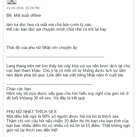
21-04-2006, 05:28 PM
Ðề: Một buổi offline
làm tui đọc hoa cả mắt mà chả bùn cười tý nào.
thế các bạn đọc wa chuyện mình chút nhé có khi lại hay
Thái độ của phụ nữ Nhật với chuyện ấy
--------------------------------------------------------------------------------
Lang thang trên net tìm thấy bài này khá vui vui nên lược dịch lại cho
các bạn tham khảo. Chú ý là có một số từ không được lịch sự lắm
nên đành phải bỏ qua. Link đến bài viết tiếng Nhật năm ở cuối bài:
----------------------------------------------------------------------
Chào các bạn.
Hôm nay tôi vừa được xếp giao cho tìm hiểu suy nghĩ của giới nữ ở
độ tuổi khỏang 30 về sex. Và đây là kết quả
PHỤ NỮ NHẬT THÍCH SEX:
Một điều bất ngờ là 90% số người được hỏi trả lời là thích sex.
Thậm chí với câu hỏi nếu chấm 10 điểm thì thì bạn cho bạn tình của
bạn bao nhiêu điểm thì có nhiều cô trả lời là 15 điểm. Thật không ngờ
giới nữ lại thích sex đến thế!