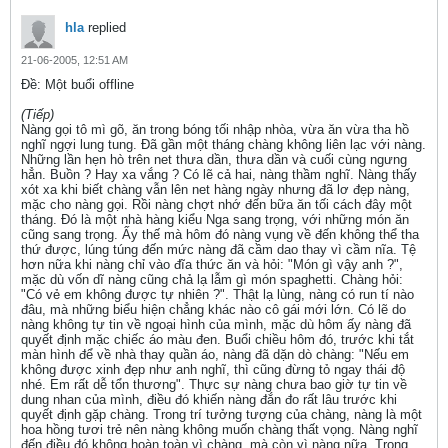
hla
replied
21-06-2005, 12:51 AM
Ðề: Một buổi offline
(Tiếp)
Nàng gọi tô mì gõ, ăn trong bóng tối nhập nhòa, vừa ăn vừa tha hồ
nghĩ ngợi lung tung. Đã gần một tháng chàng không liên lạc với nàng.
Những lần hẹn hò trên net thưa dần, thưa dần và cuối cùng ngưng
hẳn. Buồn ? Hay xa vắng ? Có lẽ cả hai, nàng thầm nghĩ. Nàng thấy
xót xa khi biết chàng vẫn lên net hàng ngày nhưng đã lơ đẹp nàng,
mặc cho nàng gọi. Rồi nàng chợt nhớ đến bữa ăn tối cách đây một
tháng. Đó là một nhà hàng kiểu Nga sang trọng, với những món ăn
cũng sang trọng. Ấy thế mà hôm đó nàng vụng về đến không thể tha
thứ được, lúng túng đến mức nàng đã cầm dao thay vì cầm nĩa. Tệ
hơn nữa khi nàng chỉ vào đĩa thức ăn và hỏi: "Món gì vậy anh ?",
mặc dù vốn dĩ nàng cũng chả lạ lẫm gì món spaghetti. Chàng hỏi:
"Có vẻ em không được tự nhiên ?". Thật lạ lùng, nàng có run tí nào
đâu, mà những biểu hiện chẳng khác nào cô gái mới lớn. Có lẽ do
nàng không tự tin về ngoại hình của mình, mặc dù hôm ấy nàng đã
quyết định mặc chiếc áo màu đen. Buổi chiều hôm đó, trước khi tắt
màn hình để về nhà thay quần áo, nàng đã dặn dò chàng: "Nếu em
không được xinh đẹp như anh nghĩ, thì cũng đừng tỏ ngay thái độ
nhé. Em rất dễ tổn thương". Thực sự nàng chưa bao giờ tự tin về
dung nhan của mình, điều đó khiến nàng đắn đo rất lâu trước khi
quyết định gặp chàng. Trong trí tưởng tượng của chàng, nàng là một
hoa hồng tươi trẻ nên nàng không muốn chàng thất vọng. Nàng nghĩ
đến điều đó không hoàn toàn vì chàng, mà còn vì nàng nữa. Trong