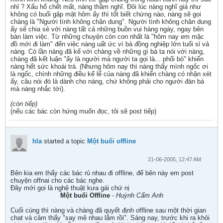
nhỉ ? Xấu hổ chết mất, nàng thầm nghĩ. Đôi lúc nàng nghĩ giá như
không có buổi gặp mặt hôm ấy thì tốt biết chừng nào, nàng sẽ gọi
chàng là "Người tình không chân dung". Người tình không chân dung
ấy sẽ chia sẻ với nàng tất cả những buồn vui hàng ngày, ngay bên
bàn làm việc. Từ những chuyện cỏn con nhất là "hôm nay em mặc
đồ mới đi làm" đến việc nàng uất ức vì bà đồng nghiệp lớn tuổi sỉ vả
nàng. Có lần nàng đã kể với chàng về những gì bà ta nói với nàng,
chàng đã kết luận "ấy là người mà người ta gọi là... phổi bò" khiến
nàng hết sức khoái trá. (Nhưng hôm nay thì nàng thấy mình ngốc ơi
là ngốc, chính những điều kể lể của nàng đã khiến chàng có nhận xét
ấy, câu nói đó là dành cho nàng, chứ không phải cho người đàn bà
mà nàng nhắc tới).
(còn tiếp)
(nếu các bác còn hứng muốn đọc, tôi sẽ post tiếp)
hla
started a topic
Một buổi offline
21-06-2005, 12:47 AM
Bên kia em thấy các bác rủ nhau đi offline, để bên này em post
chuyện offnai cho các bác nghe.
Đây mới gọi là nghệ thuật kưa gái chứ nị
Một buổi Offline
-
Huỳnh Cẩm Anh
Cuối cùng thì nàng và chàng đã quyết định offline sau một thời gian
chat và cảm thấy "say mê nhau lắm rồi". Sáng nay, trước khi ra khỏi