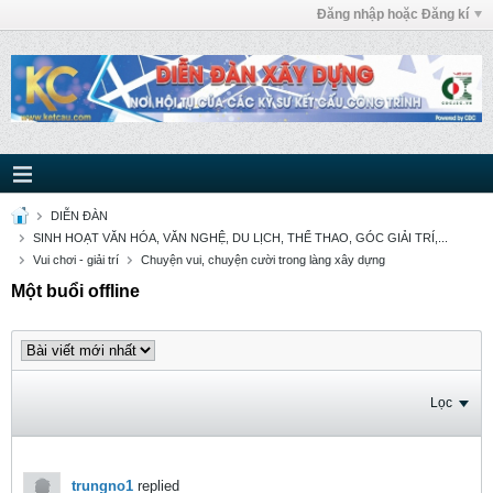
Đăng nhập hoặc Đăng kí
DIỄN ĐÀN
SINH HOẠT VĂN HÓA, VĂN NGHỆ, DU LỊCH, THỂ THAO, GÓC GIẢI TRÍ,...
Vui chơi - giải trí
Chuyện vui, chuyện cười trong làng xây dựng
Một buổi offline
Lọc
trungno1
replied