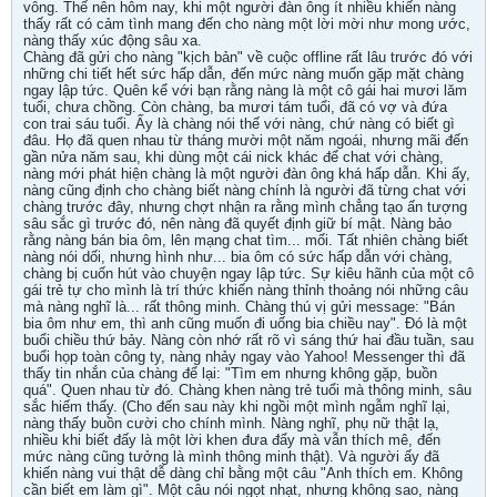
vông. Thế nên hôm nay, khi một người đàn ông ít nhiều khiến nàng
thấy rất có cảm tình mang đến cho nàng một lời mời như mong ước,
nàng thấy xúc động sâu xa.
Chàng đã gửi cho nàng "kịch bản" về cuộc offline rất lâu trước đó với
những chi tiết hết sức hấp dẫn, đến mức nàng muốn gặp mặt chàng
ngay lập tức. Quên kể với bạn rằng nàng là một cô gái hai mươi lăm
tuổi, chưa chồng. Còn chàng, ba mươi tám tuổi, đã có vợ và đứa
con trai sáu tuổi. Ấy là chàng nói thế với nàng, chứ nàng có biết gì
đâu. Họ đã quen nhau từ tháng mười một năm ngoái, nhưng mãi đến
gần nửa năm sau, khi dùng một cái nick khác để chat với chàng,
nàng mới phát hiện chàng là một người đàn ông khá hấp dẫn. Khi ấy,
nàng cũng định cho chàng biết nàng chính là người đã từng chat với
chàng trước đây, nhưng chợt nhận ra rằng mình chẳng tạo ấn tượng
sâu sắc gì trước đó, nên nàng đã quyết định giữ bí mật. Nàng bảo
rằng nàng bán bia ôm, lên mạng chat tìm... mối. Tất nhiên chàng biết
nàng nói dối, nhưng hình như... bia ôm có sức hấp dẫn với chàng,
chàng bị cuốn hút vào chuyện ngay lập tức. Sự kiêu hãnh của một cô
gái trẻ tự cho mình là trí thức khiến nàng thỉnh thoảng nói những câu
mà nàng nghĩ là... rất thông minh. Chàng thú vị gửi message: "Bán
bia ôm như em, thì anh cũng muốn đi uống bia chiều nay". Đó là một
buổi chiều thứ bảy. Nàng còn nhớ rất rõ vì sáng thứ hai đầu tuần, sau
buổi họp toàn công ty, nàng nhảy ngay vào Yahoo! Messenger thì đã
thấy tin nhắn của chàng để lại: "Tìm em nhưng không gặp, buồn
quá". Quen nhau từ đó. Chàng khen nàng trẻ tuổi mà thông minh, sâu
sắc hiếm thấy. (Cho đến sau này khi ngồi một mình ngẫm nghĩ lại,
nàng thấy buồn cười cho chính mình. Nàng nghĩ, phụ nữ thật lạ,
nhiều khi biết đấy là một lời khen đưa đẩy mà vẫn thích mê, đến
mức nàng cũng tưởng là mình thông minh thật). Và người ấy đã
khiến nàng vui thật dễ dàng chỉ bằng một câu "Anh thích em. Không
cần biết em làm gì". Một câu nói ngọt nhạt, nhưng không sao, nàng