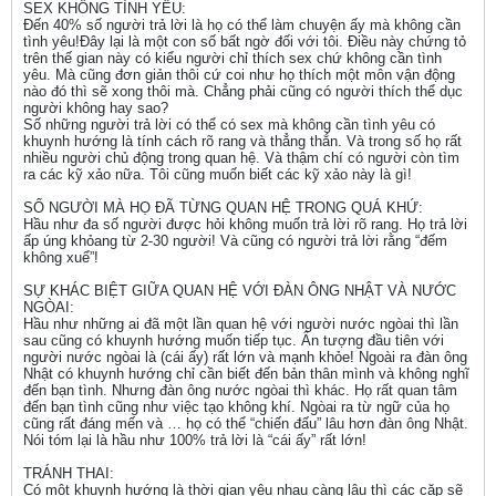
SEX KHÔNG TÌNH YÊU:
Đến 40% số người trả lời là họ có thể làm chuyện ấy mà không cần
tình yêu!Đây lại là một con số bất ngờ đối với tôi. Điều này chứng tỏ
trên thế gian này có kiểu người chỉ thích sex chứ không cần tình
yêu. Mà cũng đơn giản thôi cứ coi như họ thích một môn vận động
nào đó thì sẽ xong thôi mà. Chẳng phải cũng có người thích thể dục
người không hay sao?
Số những người trả lời có thể có sex mà không cần tình yêu có
khuynh hướng là tính cách rõ rang và thẳng thắn. Và trong số họ rất
nhiều người chủ động trong quan hệ. Và thậm chí có người còn tìm
ra các kỹ xảo nữa. Tôi cũng muốn biết các kỹ xảo này là gì!
SỐ NGƯỜI MÀ HỌ ĐÃ TỪNG QUAN HỆ TRONG QUÁ KHỨ:
Hầu như đa số người được hỏi không muốn trả lời rõ rang. Họ trả lời
ấp úng khỏang từ 2-30 người! Và cũng có người trả lời rằng “đếm
không xuể”!
SỰ KHÁC BIỆT GIỮA QUAN HỆ VỚI ĐÀN ÔNG NHẬT VÀ NƯỚC
NGÒAI:
Hầu như những ai đã một lần quan hệ với người nước ngòai thì lần
sau cũng có khuynh hướng muốn tiếp tục. Ấn tượng đầu tiên với
người nước ngòai là (cái ấy) rất lớn và mạnh khỏe! Ngoài ra đàn ông
Nhật có khuynh hướng chỉ cần biết đến bản thân mình và không nghĩ
đến bạn tình. Nhưng đàn ông nước ngòai thì khác. Họ rất quan tâm
đến bạn tình cũng như việc tạo không khí. Ngòai ra từ ngữ của họ
cũng rất đáng mến và … họ có thể “chiến đấu” lâu hơn đàn ông Nhật.
Nói tóm lại là hầu như 100% trả lời là “cái ấy” rất lớn!
TRÁNH THAI:
Có một khuynh hướng là thời gian yêu nhau càng lâu thì các cặp sẽ