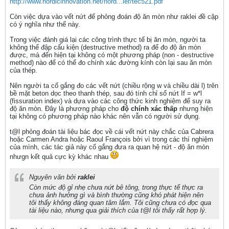
http://www.nordicinnovation.net/nord...ler/tec521.pdf
Còn việc dựa vào vết nứt để phỏng đoán độ ăn mòn như raklei đề cập
có ý nghĩa như thế này.
Trong việc đánh giá lại các công trình thực tế bị ăn mòn, người ta
không thể đập cấu kiện (destructive method) ra để đo độ ăn mòn
được, mà đến hiện tại không có một phương pháp (non - destructive
method) nào để có thể đo chính xác đường kính còn lại sau ăn mòn
của thép.
Nên người ta cố gắng đo các vết nứt (chiều rộng w và chiều dài l) trên
bề mặt beton dọc theo thanh thép, sau đó tính chỉ số nứt If = w*l
(fissuration index) và dựa vào các công thức kinh nghiệm để suy ra
độ ăn mòn. Đây là phương pháp cho
độ chính xác thấp
nhưng hiện
tại không có phương pháp nào khác nên vẫn có người sử dụng.
t@l phỏng đoán tài liệu bác đọc về cái vết nứt này chắc của Cabrera
hoặc Carmen Andra hoặc Raoul François bởi vì trong các thí nghiệm
của mình, các tác giả này cố gắng đưa ra quan hệ nứt - độ ăn mòn
nhưgn kết quả cực kỳ khác nhau
Nguyên văn bởi
raklei
Còn mức độ gỉ nhẹ chưa nứt bê tông, trong thực tế thực ra
chưa ảnh hưởng gì và bình thường cũng khó phát hiện nên
tôi thấy không đáng quan tâm lắm. Tôi cũng chưa có đọc qua
tài liệu nào, nhưng qua giải thích của t@l tôi thấy rất hợp lý.