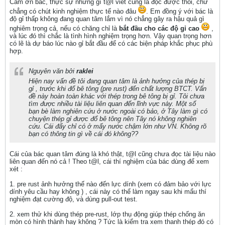
Cảm ơn bác, thực sự những gì t@l viết cũng là đọc được thôi, chứ
chẳng có chút kinh nghiệm thực tế nào đâu
. Em đồng ý với bác là
độ gỉ thấp không đang quan tâm lắm vì nó chẳng gây ra hậu quả gì
nghiêm trọng cả, nếu có chăng chỉ là
bắt đầu cho các độ gỉ cao
,
và lúc đó thì chắc là tình hình nghiệm trọng hơn. Vậy quan trọng hơn
có lẽ là dự báo lúc nào gỉ bắt đầu để có các biện pháp khắc phục phù
hợp.
Nguyên văn bởi
raklei
Hiện nay vấn đề tôi đang quan tâm là ảnh hưởng của thép bị
gỉ , trước khi đổ bê tông (pre rust) đến chất lượng BTCT. Vấn
đề này hoàn toàn khác với thép trong bê tông bị gỉ. Tôi chưa
tìm được nhiều tài liệu liên quan đến lĩnh vực này. Một số
bạn bè làm nghiên cứu ở nước ngoài có bảo, ở Tây làm gì có
chuyện thép gỉ được đổ bê tông nên Tây nó không nghiên
cứu. Cái đấy chỉ có ở mấy nước chậm lớn như VN. Không rõ
bạn có thông tin gì về cái đó không??
Cái của bác quan tâm đúng là khó thật, t@l cũng chưa đọc tài liệu nào
liên quan đến nó cả ! Theo t@l, cái thí nghiệm của bác dùng để xem
xét :
1. pre rust ảnh hưởng thế nào đến lực dính (xem có đảm bảo với lực
dính yêu cầu hay không ) , cái này có thể làm ngay sau khi mẩu thí
nghiệm đạt cường độ, và dùng pull-out test.
2. xem thử khi dùng thép pre-rust, lớp thụ động giúp thép chống ăn
mòn có hình thành hay không ? Tức là kiểm tra xem thanh thép đó có