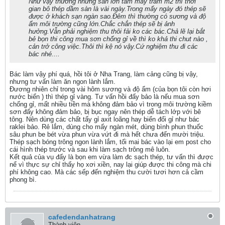
Như vậy thường những sàn lớn tầm mấy trăm m2 thì thời
gian bô thép dầm sàn là vài ngày.Trong mấy ngày đó thép sẽ
được ở khách sạn ngàn sao.Đêm thì thường có sương và độ
ẩm môi trường cũng lớn.Chắc chắn thép sẽ bị ảnh
hưởng.Vẫn phải nghiệm thu thôi fải ko các bác.Chả lẽ lại bắt
bẻ bọn thi công mua sơn chống gỉ về thì ko khả thi chut nào ,
cản trở công việc.Thôi thì kệ nó vậy.Cứ nghiệm thu đi các
bác nhé....
Bác làm vậy phí quá, hồi tôi ở Nha Trang, làm cảng cũng bị vậy,
nhưng tư vấn làm ăn ngon lành lắm.
Đương nhiên chỉ trong vài hôm sương và độ ẩm (của bọn tôi còn hơi
nước biển ) thì thép gỉ vàng. Tư vấn hồi đấy bảo là nếu mua sơn
chống gỉ, mất nhiều tiền mà không đảm bảo vì trong môi trường kiềm
sơn đấy không đảm bảo, bị bục ngay nên thép dễ tách lớp với bê
tông. Nên dùng các chất tẩy gỉ axit loãng hay biến đổi gỉ như bác
raklei bảo. Rẻ lắm, dùng cho mấy ngàn mét, dùng bình phun thuốc
sâu phun be bét vừa phun vừa vứt đi mà hết chưa đến mười triệu.
Thép sạch bóng trông ngon lành lắm, tối mai bác vào lại em post cho
cái hình thép trước và sau khi làm sạch trông mê luôn.
Kết quả của vụ đấy là bọn em vừa làm đc sạch thép, tư vấn thì được
nể vì thực sự chỉ thấy họ xơi xiền, nay lại giúp được thi công mà chi
phí không cao. Mà các sếp đến nghiệm thu cười tươi hơn cả cầm
phong bì.
cafedendanhatrang
Thành viên