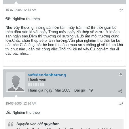
15-07-2005, 12:14 AM
#4
Ðề: Nghiệm thu thép
Như vậy thường những sàn lớn tầm mấy trăm m2 thì thời gian bô
thép dầm sàn là vài ngày.Trong mấy ngày đó thép sẽ được ở khách
sạn ngàn sao.Đêm thì thường có sương và độ ẩm môi trường cũng
lớn.Chắc chắn thép sẽ bị ảnh hưởng.Vẫn phải nghiệm thu thôi fải ko
các bác.Chả lẽ lại bắt bẻ bọn thi công mua sơn chống gỉ về thì ko khả
thi chut nào , cản trở công việc.Thôi thì kệ nó vậy.Cứ nghiệm thu đi
các bác nhé....
cafedendanhatrang
Thành viên
Tham gia ngày:
Mar 2005
Bài gởi:
49
15-07-2005, 12:26 AM
#5
Ðề: Nghiệm thu thép
Nguyên văn bởi
quynhnt