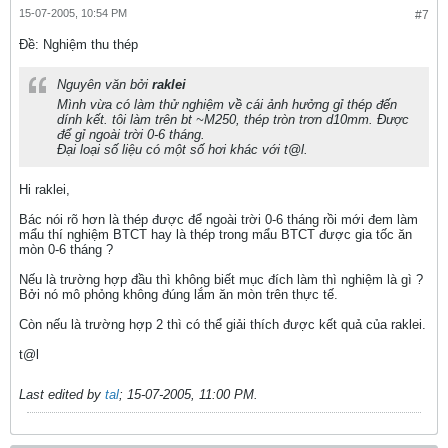
15-07-2005, 10:54 PM
#7
Ðề: Nghiệm thu thép
Nguyên văn bởi
raklei
Mình vừa có làm thử nghiệm về cái ảnh hưởng gỉ thép đến
dính kết. tôi làm trên bt ~M250, thép tròn trơn d10mm. Được
để gỉ ngoài trời 0-6 tháng.
Đại loại số liệu có một số hơi khác với t@l.
Hi raklei,
Bác nói rõ hơn là thép được để ngoài trời 0-6 tháng rồi mới đem làm
mẩu thí nghiệm BTCT hay là thép trong mẩu BTCT được gia tốc ăn
mòn 0-6 tháng ?
Nếu là trường hợp đầu thì không biết mục đích làm thì nghiệm là gì ?
Bởi nó mô phỏng không đúng lắm ăn mòn trên thực tế.
Còn nếu là trường hợp 2 thì có thể giải thích được kết quả của raklei.
t@l
Last edited by
tal
;
15-07-2005, 11:00 PM
.