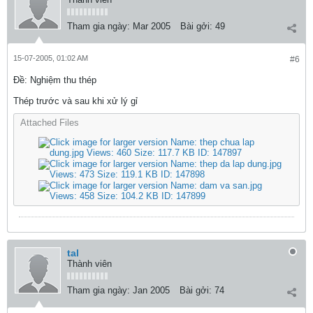
Tham gia ngày:
Mar 2005
Bài gởi:
49
15-07-2005, 01:02 AM
#6
Ðề: Nghiệm thu thép
Thép trước và sau khi xử lý gỉ
Attached Files
tal
Thành viên
Tham gia ngày:
Jan 2005
Bài gởi:
74