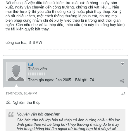
Nói chung là việc đầu tiên cứ kiểm tra xuất xứ lô hàng : ngày sản
xuất, ngày vận chuyển đến công trường, chứng chỉ vật liệu.... Nếu
mọi thứ hợp lý thì yêu cầu thi công xử lý hoặc phải thay thép. Xử lý
có rất nhiều cách, một cách thông thường là phun cát, nhưng mọi
biện pháp cũng nhằm chỉ để xử lý việc thép bị rỉ trong một thời gian
ngắn. Còn nếu như đó la thép đểu, thép xấu (trò này thi công hay làm)
thì fải kiên quyết bắt thay.
uống ice-tea, đi BMW
tal
Thành viên
Tham gia ngày:
Jan 2005
Bài gởi:
74
13-07-2005, 10:49 PM
#3
Ðề: Nghiệm thu thép
Nguyên văn bởi
quynhnt
Các bác cho hỏi lớp bảo vệ thép có ảnh hưởng nhiều đến lực
dính giữa thép và bê tông ko?Thép thường ố vàng do bị ô xy
hóa trong không khí (ko ngoại trừ trường hợp bị rỉ sét)vì để