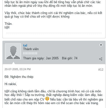
tiếp tục bị ăn mòn ngay sau khi đổ bê tông hay vẫn phải chờ các tác
nhân bên ngoài phá vỡ lớp thụ động rồi mới tiếp tục bị ăn mòn.
Vậy thôi, chúc bác thành công với cái thí nghiệm của bác, nếu có kết
quả gì hay có thể chia sẽ với t@l được không
Thân.
t@l
tal
Thành viên
Tham gia ngày:
Jan 2005
Bài gởi:
74
20-07-2005, 03:24 PM
#12
Ðề: Nghiệm thu thép
Hi raklei,
t@l cũng không rành lắm đâu, chỉ là chương trình học nó có cái môn
học đấy thôi ! Sắp ra trường, thất nghiệp đang kiếm việc làm đây, bác
biết chổ nào cho em nộp CV
Nếu bác cần tài liệu về thí nghiệm gia
tốc ăn mòn cốt thép thì hôm nào em có thể scan cho bác vài trang.