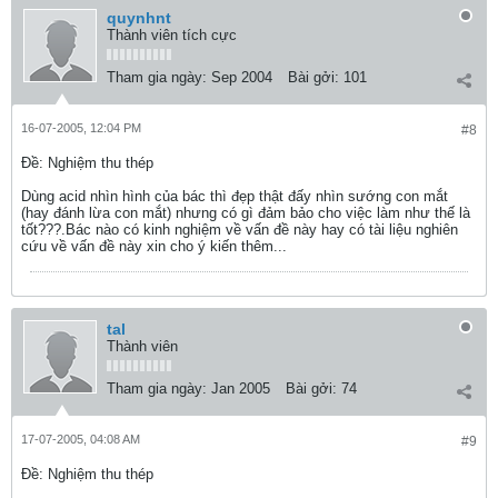
quynhnt
Thành viên tích cực
Tham gia ngày:
Sep 2004
Bài gởi:
101
16-07-2005, 12:04 PM
#8
Ðề: Nghiệm thu thép
Dùng acid nhìn hình của bác thì đẹp thật đấy nhìn sướng con mắt
(hay đánh lừa con mắt) nhưng có gì đảm bảo cho việc làm như thế là
tốt???.Bác nào có kinh nghiệm về vấn đề này hay có tài liệu nghiên
cứu về vấn đề này xin cho ý kiến thêm...
tal
Thành viên
Tham gia ngày:
Jan 2005
Bài gởi:
74
17-07-2005, 04:08 AM
#9
Ðề: Nghiệm thu thép