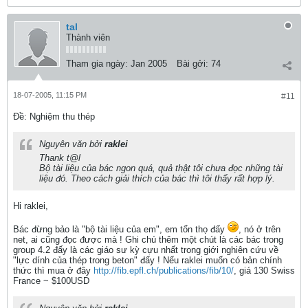
tal
Thành viên
Tham gia ngày:
Jan 2005
Bài gởi:
74
18-07-2005, 11:15 PM
#11
Ðề: Nghiệm thu thép
Nguyên văn bởi
raklei
Thank t@l
Bộ tài liệu của bác ngon quá, quả thật tôi chưa đọc những tài
liệu đó. Theo cách giải thích của bác thì tôi thấy rất hợp lý.
Hi raklei,
Bác đừng bảo là "bộ tài liệu của em", em tổn thọ đấy
, nó ở trên
net, ai cũng đọc được mà ! Ghi chú thêm một chút là các bác trong
group 4.2 đấy là các giáo sư kỳ cựu nhất trong giới nghiên cứu về
"lực dính của thép trong beton" đấy ! Nếu raklei muốn có bản chính
thức thì mua ở đây
http://fib.epfl.ch/publications/fib/10/
, giá 130 Swiss
France ~ $100USD