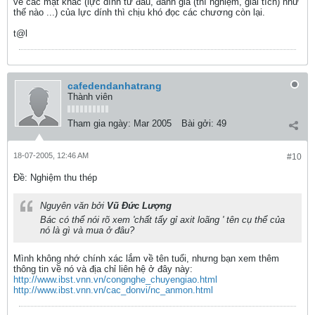
về các mặt khác (lực dính từ đâu, đánh giá (thí nghiệm, giải tích) như
thế nào ...) của lực dính thì chịu khó đọc các chương còn lại.
t@l
cafedendanhatrang
Thành viên
Tham gia ngày:
Mar 2005
Bài gởi:
49
18-07-2005, 12:46 AM
#10
Ðề: Nghiệm thu thép
Nguyên văn bởi
Vũ Đức Lượng
Bác có thể nói rõ xem 'chất tẩy gỉ axit loãng ' tên cụ thể của
nó là gì và mua ở đâu?
Mình không nhớ chính xác lắm về tên tuổi, nhưng bạn xem thêm
thông tin về nó và địa chỉ liên hệ ở đây này:
http://www.ibst.vnn.vn/congnghe_chuyengiao.html
http://www.ibst.vnn.vn/cac_donvi/nc_anmon.html