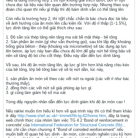
Nếu là đúng trường hợp 1 thi t@l không giải thích được bởi vì t@l
chưa đọc tài liệu nào liên quan đến trường hợp này. Nhưng theo suy
đoán chủ quan thì nếu gỉ thấp thì độ bám dính vẫn có thể tăng lên.
Còn nếu là trường hợp 2, thì t@l chắc chắn là bác chưa đọc tài liệu
về ảnh hưởng của ăn mòn lên cấu kiện rồi. Với độ rỉ thấp (1~1.5%),
lực dính tăng lên có thể giải thích như sau :
1. Độ sần sùi thép tăng nên tăng ma sát bề mặt thép - bê tông
2. Sản phẩm ăn mòn (gỉ như vẫn thường gọi), sau khi lấp đầy khoảng
trống giữa bêton - thép (khoảng vài micromettre) sẽ tác dụng áp lực
lên beton, áp lực này ban đầu chưa đủ lớn để gây nứt bê tông bảo vệ
nên sẽ tăng độ bó cho cốt thép. Điều này dẫn đến lực dính tăng.
Về sau, khi độ ăn mòn tăng lên, áp lực gỉ lớn hơn khả năng chịu kéo
của bê tông, lớp bê tông bảo vệ sẽ bị nứt dần, lúc này,
1. sản phẩm ăn mòn sẽ theo các vết nứt ra ngoài (các vết rỉ như bác
thường thấy),
2. đồng thời các vết nứt sẽ giải phóng áp lực gỉ.
3. gỉ cũng làm giảm hệ số ma sát
Từng đấy nguyên nhân dẫn đến lực dính giảm khi độ ăn mòn cao !
Nếu raklei muốn tìm hiểu kỉ hơn về quá trình này thì có thể tham khảo
ở đây
http://www.shef.ac.uk/~tmrnet/fib-tg-42/home.htm
, đây là trang
web chính thức của nhóm làm việc TG 4.2 'Bond of reinforcement in
concrete' của
International Federation for Structural Concrete (fib)
,
bác chỉ cần chọn chương 4 "Bond of corroded reinforcement" nếu
muốn biết rõ quan hệ lực dính - ăn mòn, còn muốn nghiên cứu kỹ hơn