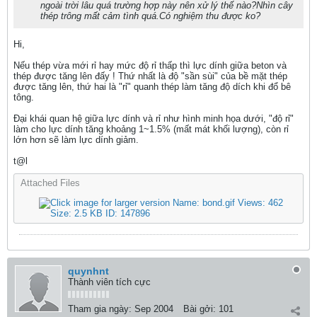
ngoài trời lâu quá trường hợp này nên xử lý thế nào?Nhìn cây
thép trông mất cảm tình quá.Có nghiệm thu được ko?
Hi,
Nếu thép vừa mới rỉ hay mức độ rỉ thấp thì lực dính giữa beton và
thép được tăng lên đấy ! Thứ nhất là độ "sần sùi" của bề mặt thép
được tăng lên, thứ hai là "rỉ" quanh thép làm tăng độ dích khi đổ bê
tông.
Đại khái quan hệ giữa lực dính và rỉ như hình minh họa dưới, "độ rỉ"
làm cho lực dính tăng khoảng 1~1.5% (mất mát khối lượng), còn rỉ
lớn hơn sẽ làm lực dính giảm.
t@l
Attached Files
quynhnt
Thành viên tích cực
Tham gia ngày:
Sep 2004
Bài gởi:
101