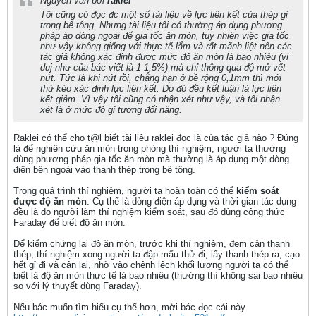
Nguyên văn bởi
raklei
Tôi cũng có đọc đc một số tài liệu về lực liên kết của thép gỉ
trong bê tông. Nhưng tài liệu tôi có thường áp dụng phương
pháp áp dòng ngoài để gia tốc ăn mòn, tuy nhiên việc gia tốc
như vậy không giống với thực tế lắm và rất mãnh liệt nên các
tác giả không xác định được mức độ ăn mòn là bao nhiêu (vi
duj như của bác viết là 1-1,5%) mà chỉ thông qua độ mở vết
nứt. Tức là khi nứt rồi, chẳng hạn ở bề rộng 0,1mm thì mới
thử kéo xác định lực liên kết. Do đó đều kết luận là lực liên
kết giảm. Vì vậy tôi cũng có nhận xét như vậy, và tôi nhận
xét là ở mức độ gỉ tương đối nặng.
Raklei có thể cho t@l biết tài liệu raklei đọc là của tác giả nào ? Đúng
là để nghiên cứu ăn mòn trong phòng thí nghiệm, người ta thường
dùng phương pháp gia tốc ăn mòn mà thường là áp dụng một dòng
điện bên ngoài vào thanh thép trong bê tông.
Trong quá trình thí nghiệm, người ta hoàn toàn có thể
kiểm soát
được độ ăn mòn
. Cụ thể là dòng điện áp dụng và thời gian tác dụng
đều là do người làm thí nghiệm kiểm soát, sau đó dùng công thức
Faraday để biết độ ăn mòn.
Để kiểm chứng lại độ ăn mòn, trước khi thí nghiệm, đem cân thanh
thép, thí nghiệm xong người ta đập mẩu thử đi, lấy thanh thép ra, cạo
hết gỉ đi và cân lại, nhờ vào chênh lệch khối lượng người ta có thể
biết là độ ăn mòn thực tế là bao nhiêu (thường thì không sai bao nhiêu
so với lý thuyết dùng Faraday).
Nếu bác muốn tìm hiểu cụ thể hơn, mời bác đọc cái này