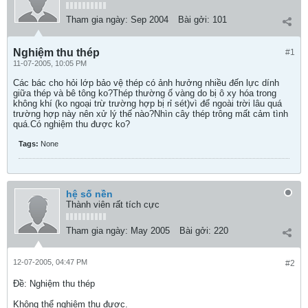
Tham gia ngày:
Sep 2004
Bài gởi:
101
Nghiệm thu thép
#1
11-07-2005, 10:05 PM
Các bác cho hỏi lớp bảo vệ thép có ảnh hưởng nhiều đến lực dính
giữa thép và bê tông ko?Thép thường ố vàng do bị ô xy hóa trong
không khí (ko ngoại trừ trường hợp bị rỉ sét)vì để ngoài trời lâu quá
trường hợp này nên xử lý thế nào?Nhìn cây thép trông mất cảm tình
quá.Có nghiệm thu được ko?
Tags:
None
hệ số nền
Thành viên rất tích cực
Tham gia ngày:
May 2005
Bài gởi:
220
12-07-2005, 04:47 PM
#2
Ðề: Nghiệm thu thép
Không thể nghiệm thu được.