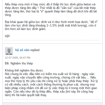
Nếu thép vừa mới rỉ hay mức độ rỉ thấp thì lực dính giữa beton và
thép được tăng lên đấy ! Thứ nhất là độ "sần sùi" của bề mặt thép
được tăng lên, thứ hai là "rỉ" quanh thép làm tăng độ dích khi đổ bê
tông.
Đại khái quan hệ giữa lực dính và rỉ như hình minh họa dưới, "độ rỉ"
làm cho lực dính tăng khoảng 1~1.5% (mất mát khối lượng), còn rỉ
lớn hơn sẽ làm lực dính giảm.
t@l
hệ số nền
replied
12-07-2005, 04:47 PM
Ðề: Nghiệm thu thép
Không thể nghiệm thu được.
Nói chung là việc đầu tiên cứ kiểm tra xuất xứ lô hàng : ngày sản
xuất, ngày vận chuyển đến công trường, chứng chỉ vật liệu.... Nếu
mọi thứ hợp lý thì yêu cầu thi công xử lý hoặc phải thay thép. Xử lý
có rất nhiều cách, một cách thông thường là phun cát, nhưng mọi
biện pháp cũng nhằm chỉ để xử lý việc thép bị rỉ trong một thời gian
ngắn. Còn nếu như đó la thép đểu, thép xấu (trò này thi công hay
làm) thì fải kiên quyết bắt thay.