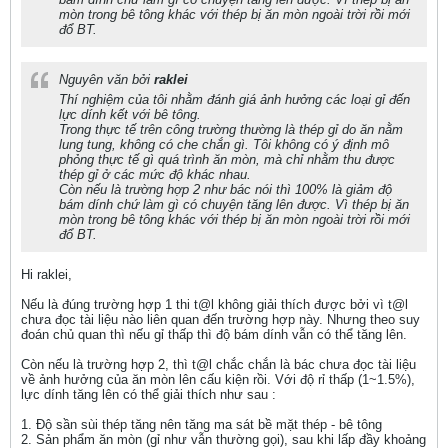
mòn trong bê tông khác với thép bị ăn mòn ngoài trời rồi mới
đổ BT.
Nguyên văn bởi
raklei
Thí nghiệm của tôi nhằm đánh giá ảnh hưởng các loại gỉ đến
lực dính kết với bê tông.
Trong thực tế trên công trường thường là thép gỉ do ăn nằm
lung tung, không có che chắn gì. Tôi không có ý định mô
phỏng thực tế gì quá trình ăn mòn, mà chỉ nhằm thu được
thép gỉ ở các mức độ khác nhau.
Còn nếu là trường hợp 2 như bác nói thì 100% là giảm độ
bám dính chứ làm gì có chuyện tăng lên được. Vì thép bị ăn
mòn trong bê tông khác với thép bị ăn mòn ngoài trời rồi mới
đổ BT.
Hi raklei,
Nếu là đúng trường hợp 1 thi t@l không giải thích được bởi vì t@l
chưa đọc tài liệu nào liên quan đến trường hợp này. Nhưng theo suy
đoán chủ quan thì nếu gỉ thấp thì độ bám dính vẫn có thể tăng lên.
Còn nếu là trường hợp 2, thì t@l chắc chắn là bác chưa đọc tài liệu
về ảnh hưởng của ăn mòn lên cấu kiện rồi. Với độ rỉ thấp (1~1.5%),
lực dính tăng lên có thể giải thích như sau :
1. Độ sần sùi thép tăng nên tăng ma sát bề mặt thép - bê tông
2. Sản phẩm ăn mòn (gỉ như vẫn thường gọi), sau khi lấp đầy khoảng