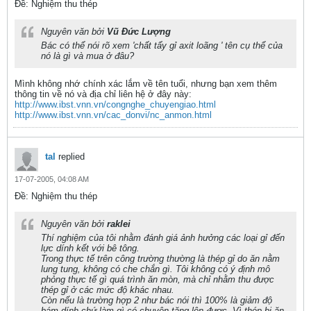
Ðề: Nghiệm thu thép
Nguyên văn bởi
Vũ Đức Lượng
Bác có thể nói rõ xem 'chất tẩy gỉ axit loãng ' tên cụ thể của
nó là gì và mua ở đâu?
Mình không nhớ chính xác lắm về tên tuổi, nhưng bạn xem thêm
thông tin về nó và địa chỉ liên hệ ở đây này:
http://www.ibst.vnn.vn/congnghe_chuyengiao.html
http://www.ibst.vnn.vn/cac_donvi/nc_anmon.html
tal
replied
17-07-2005, 04:08 AM
Ðề: Nghiệm thu thép
Nguyên văn bởi
raklei
Thí nghiệm của tôi nhằm đánh giá ảnh hưởng các loại gỉ đến
lực dính kết với bê tông.
Trong thực tế trên công trường thường là thép gỉ do ăn nằm
lung tung, không có che chắn gì. Tôi không có ý định mô
phỏng thực tế gì quá trình ăn mòn, mà chỉ nhằm thu được
thép gỉ ở các mức độ khác nhau.
Còn nếu là trường hợp 2 như bác nói thì 100% là giảm độ
bám dính chứ làm gì có chuyện tăng lên được. Vì thép bị ăn