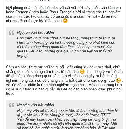
t@l phỏng đoán tài liệu bác đọc về cái vết nứt này chắc của Cabrera
hoặc Carmen Andra hoặc Raoul François bởi vì trong các thí nghiệm
của mình, các tác giả này cố gắng đưa ra quan hệ nứt - độ ăn mòn
nhưgn kết quả cực kỳ khác nhau
Nguyên văn bởi
raklei
Còn mức độ gỉ nhẹ chưa nứt bê tông, trong thực tế thực ra
chưa ảnh hưởng gì và bình thường cũng khó phát hiện nên
tôi thấy không đáng quan tâm lắm. Tôi cũng chưa có đọc
qua tài liệu nào, nhưng qua giải thích của t@l tôi thấy rất
hợp lý.
Cảm ơn bác, thực sự những gì t@l viết cũng là đọc được thôi, chứ
chẳng có chút kinh nghiệm thực tế nào đâu
. Em đồng ý với bác là
độ gỉ thấp không đang quan tâm lắm vì nó chẳng gây ra hậu quả gì
nghiêm trọng cả, nếu có chăng chỉ là
bắt đầu cho các độ gỉ cao
,
và lúc đó thì chắc là tình hình nghiệm trọng hơn. Vậy quan trọng hơn
có lẽ là dự báo lúc nào gỉ bắt đầu để có các biện pháp khắc phục phù
hợp.
Nguyên văn bởi
raklei
Hiện nay vấn đề tôi đang quan tâm là ảnh hưởng của thép bị
gỉ , trước khi đổ bê tông (pre rust) đến chất lượng BTCT.
Vấn đề này hoàn toàn khác với thép trong bê tông bị gỉ. Tôi
chưa tìm được nhiều tài liệu liên quan đến lĩnh vực này. Một
số bạn bè làm nghiên cứu ở nước ngoài có bảo, ở Tây làm