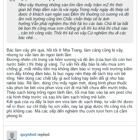
Như vậy thường những sàn lớn tầm mấy trăm m2 thì thời
gian bô thép dầm sàn là vài ngày.Trong mấy ngày đó thép sẽ
được ở khách sạn ngàn sao.Đêm thì thường có sương và độ
ẩm môi trường cũng lớn.Chắc chắn thép sẽ bị ảnh
hưởng.Vẫn phải nghiệm thu thôi fải ko các bác.Chả lẽ lại bắt
bẻ bọn thi công mua sơn chống gỉ về thì ko khả thi chut nào
, cản trở công việc.Thôi thì kệ nó vậy.Cứ nghiệm thu đi các
bác nhé....
Bác làm vậy phí quá, hồi tôi ở Nha Trang, làm cảng cũng bị vậy,
nhưng tư vấn làm ăn ngon lành lắm.
Đương nhiên chỉ trong vài hôm sương và độ ẩm (của bọn tôi còn hơi
nước biển ) thì thép gỉ vàng. Tư vấn hồi đấy bảo là nếu mua sơn
chống gỉ, mất nhiều tiền mà không đảm bảo vì trong môi trường kiềm
sơn đấy không đảm bảo, bị bục ngay nên thép dễ tách lớp với bê
tông. Nên dùng các chất tẩy gỉ axit loãng hay biến đổi gỉ như bác
raklei bảo. Rẻ lắm, dùng cho mấy ngàn mét, dùng bình phun thuốc
sâu phun be bét vừa phun vừa vứt đi mà hết chưa đến mười triệu.
Thép sạch bóng trông ngon lành lắm, tối mai bác vào lại em post cho
cái hình thép trước và sau khi làm sạch trông mê luôn.
Kết quả của vụ đấy là bọn em vừa làm đc sạch thép, tư vấn thì được
nể vì thực sự chỉ thấy họ xơi xiền, nay lại giúp được thi công mà chi
phí không cao. Mà các sếp đến nghiệm thu cười tươi hơn cả cầm
phong bì.
quynhnt
replied