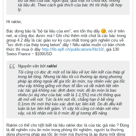
Bộ tài liệu của bác ngon quá, quả thật tôi chưa đọc những
tài liệu đó. Theo cách giải thích của bác thì tôi thấy rất hợp
lý.
Hi raklei,
Bác đừng bảo là "bộ tài liệu của em", em tổn thọ đấy
, nó ở trên
net, ai cũng đọc được mà ! Ghi chú thêm một chút là các bác trong
group 4.2 đấy là các giáo sư kỳ cựu nhất trong giới nghiên cứu về
"lực dính của thép trong beton" đấy ! Nếu raklei muốn có bản chính
thức thì mua ở đây
http://fib.epfl.ch/publications/fib/10/
, giá 130
Swiss France ~ $100USD
Nguyên văn bởi
raklei
Tôi cũng có đọc đc một số tài liệu về lực liên kết của thép gỉ
trong bê tông. Nhưng tài liệu tôi có thường áp dụng phương
pháp áp dòng ngoài để gia tốc ăn mòn, tuy nhiên việc gia tốc
như vậy không giống với thực tế lắm và rất mãnh liệt nên
các tác giả không xác định được mức độ ăn mòn là bao
nhiêu (vi duj như của bác viết là 1-1,5%) mà chỉ thông qua
độ mở vết nứt. Tức là khi nứt rồi, chẳng hạn ở bề rộng
0,1mm thì mới thử kéo xác định lực liên kết. Do đó đều kết
luận là lực liên kết giảm. Vì vậy tôi cũng có nhận xét như
vậy, và tôi nhận xét là ở mức độ gỉ tương đối nặng.
Raklei có thể cho t@l biết tài liệu raklei đọc là của tác giả nào ? Đúng
là để nghiên cứu ăn mòn trong phòng thí nghiệm, người ta thường
dùng phương pháp gia tốc ăn mòn mà thường là áp dụng một dòng