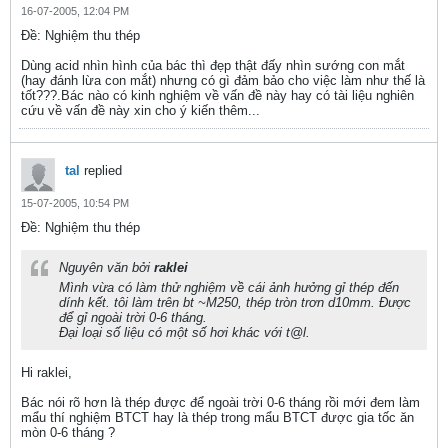
16-07-2005, 12:04 PM
Ðề: Nghiệm thu thép
Dùng acid nhìn hình của bác thì đẹp thật đấy nhìn sướng con mắt
(hay đánh lừa con mắt) nhưng có gì đảm bảo cho việc làm như thế là
tốt???.Bác nào có kinh nghiệm về vấn đề này hay có tài liệu nghiên
cứu về vấn đề này xin cho ý kiến thêm...
tal
replied
15-07-2005, 10:54 PM
Ðề: Nghiệm thu thép
Nguyên văn bởi
raklei
Mình vừa có làm thử nghiệm về cái ảnh hưởng gỉ thép đến
dính kết. tôi làm trên bt ~M250, thép tròn trơn d10mm. Được
để gỉ ngoài trời 0-6 tháng.
Đại loại số liệu có một số hơi khác với t@l.
Hi raklei,
Bác nói rõ hơn là thép được để ngoài trời 0-6 tháng rồi mới đem làm
mẩu thí nghiệm BTCT hay là thép trong mẩu BTCT được gia tốc ăn
mòn 0-6 tháng ?