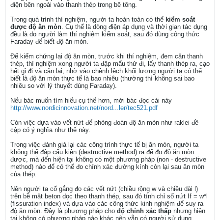
điện bên ngoài vào thanh thép trong bê tông.
Trong quá trình thí nghiệm, người ta hoàn toàn có thể
kiểm soát
được độ ăn mòn
. Cụ thể là dòng điện áp dụng và thời gian tác dụng
đều là do người làm thí nghiệm kiểm soát, sau đó dùng công thức
Faraday để biết độ ăn mòn.
Để kiểm chứng lại độ ăn mòn, trước khi thí nghiệm, đem cân thanh
thép, thí nghiệm xong người ta đập mẩu thử đi, lấy thanh thép ra, cạo
hết gỉ đi và cân lại, nhờ vào chênh lệch khối lượng người ta có thể
biết là độ ăn mòn thực tế là bao nhiêu (thường thì không sai bao
nhiêu so với lý thuyết dùng Faraday).
Nếu bác muốn tìm hiểu cụ thể hơn, mời bác đọc cái này
http://www.nordicinnovation.net/nord...ler/tec521.pdf
Còn việc dựa vào vết nứt để phỏng đoán độ ăn mòn như raklei đề
cập có ý nghĩa như thế này.
Trong việc đánh giá lại các công trình thực tế bị ăn mòn, người ta
không thể đập cấu kiện (destructive method) ra để đo độ ăn mòn
được, mà đến hiện tại không có một phương pháp (non - destructive
method) nào để có thể đo chính xác đường kính còn lại sau ăn mòn
của thép.
Nên người ta cố gắng đo các vết nứt (chiều rộng w và chiều dài l)
trên bề mặt beton dọc theo thanh thép, sau đó tính chỉ số nứt If = w*l
(fissuration index) và dựa vào các công thức kinh nghiệm để suy ra
độ ăn mòn. Đây là phương pháp cho
độ chính xác thấp
nhưng hiện
tại không có phương pháp nào khác nên vẫn có người sử dụng.