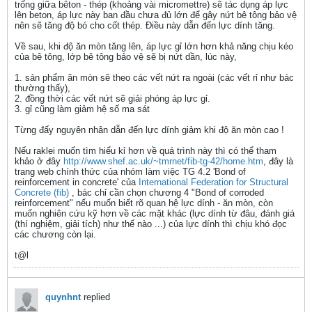
trống giữa bêton - thép (khoảng vài micromettre) sẽ tác dụng áp lực
lên beton, áp lực này ban đầu chưa đủ lớn để gây nứt bê tông bảo vệ
nên sẽ tăng độ bó cho cốt thép. Điều này dẫn đến lực dính tăng.
Về sau, khi độ ăn mòn tăng lên, áp lực gỉ lớn hơn khả năng chịu kéo
của bê tông, lớp bê tông bảo vệ sẽ bị nứt dần, lúc này,
1. sản phẩm ăn mòn sẽ theo các vết nứt ra ngoài (các vết rỉ như bác
thường thấy),
2. đồng thời các vết nứt sẽ giải phóng áp lực gỉ.
3. gỉ cũng làm giảm hệ số ma sát
Từng đấy nguyên nhân dẫn đến lực dính giảm khi độ ăn mòn cao !
Nếu raklei muốn tìm hiểu kỉ hơn về quá trình này thì có thể tham
khảo ở đây
http://www.shef.ac.uk/~tmrnet/fib-tg-42/home.htm
, đây là
trang web chính thức của nhóm làm việc TG 4.2 'Bond of
reinforcement in concrete' của
International Federation for Structural
Concrete (fib)
, bác chỉ cần chọn chương 4 "Bond of corroded
reinforcement" nếu muốn biết rõ quan hệ lực dính - ăn mòn, còn
muốn nghiên cứu kỹ hơn về các mặt khác (lực dính từ đâu, đánh giá
(thí nghiệm, giải tích) như thế nào ...) của lực dính thì chịu khó đọc
các chương còn lại.
t@l
quynhnt
replied