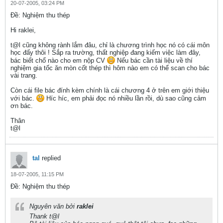
20-07-2005, 03:24 PM
Ðề: Nghiệm thu thép
Hi raklei,
t@l cũng không rành lắm đâu, chỉ là chương trình học nó có cái môn
học đấy thôi ! Sắp ra trường, thất nghiệp đang kiếm việc làm đây,
bác biết chổ nào cho em nộp CV
Nếu bác cần tài liệu về thí
nghiệm gia tốc ăn mòn cốt thép thì hôm nào em có thể scan cho bác
vài trang.
Còn cái file bác đính kèm chính là cái chương 4 ở trên em giới thiệu
với bác.
Híc híc, em phải đọc nó nhiều lần rồi, dù sao cũng cảm
ơn bác.
Thân
t@l
tal
replied
18-07-2005, 11:15 PM
Ðề: Nghiệm thu thép
Nguyên văn bởi
raklei
Thank t@l