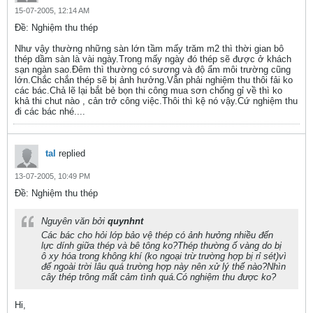
15-07-2005, 12:14 AM
Ðề: Nghiệm thu thép
Như vậy thường những sàn lớn tầm mấy trăm m2 thì thời gian bô
thép dầm sàn là vài ngày.Trong mấy ngày đó thép sẽ được ở khách
sạn ngàn sao.Đêm thì thường có sương và độ ẩm môi trường cũng
lớn.Chắc chắn thép sẽ bị ảnh hưởng.Vẫn phải nghiệm thu thôi fải ko
các bác.Chả lẽ lại bắt bẻ bọn thi công mua sơn chống gỉ về thì ko
khả thi chut nào , cản trở công việc.Thôi thì kệ nó vậy.Cứ nghiệm thu
đi các bác nhé....
tal
replied
13-07-2005, 10:49 PM
Ðề: Nghiệm thu thép
Nguyên văn bởi
quynhnt
Các bác cho hỏi lớp bảo vệ thép có ảnh hưởng nhiều đến
lực dính giữa thép và bê tông ko?Thép thường ố vàng do bị
ô xy hóa trong không khí (ko ngoại trừ trường hợp bị rỉ sét)vì
để ngoài trời lâu quá trường hợp này nên xử lý thế nào?Nhìn
cây thép trông mất cảm tình quá.Có nghiệm thu được ko?
Hi,