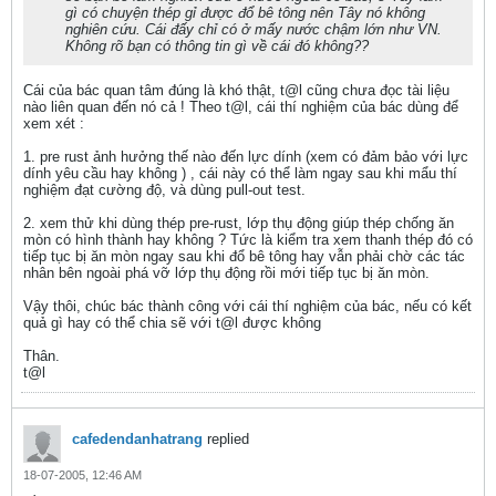
gì có chuyện thép gỉ được đổ bê tông nên Tây nó không
nghiên cứu. Cái đấy chỉ có ở mấy nước chậm lớn như VN.
Không rõ bạn có thông tin gì về cái đó không??
Cái của bác quan tâm đúng là khó thật, t@l cũng chưa đọc tài liệu
nào liên quan đến nó cả ! Theo t@l, cái thí nghiệm của bác dùng để
xem xét :
1. pre rust ảnh hưởng thế nào đến lực dính (xem có đảm bảo với lực
dính yêu cầu hay không ) , cái này có thể làm ngay sau khi mẩu thí
nghiệm đạt cường độ, và dùng pull-out test.
2. xem thử khi dùng thép pre-rust, lớp thụ động giúp thép chống ăn
mòn có hình thành hay không ? Tức là kiểm tra xem thanh thép đó có
tiếp tục bị ăn mòn ngay sau khi đổ bê tông hay vẫn phải chờ các tác
nhân bên ngoài phá vỡ lớp thụ động rồi mới tiếp tục bị ăn mòn.
Vậy thôi, chúc bác thành công với cái thí nghiệm của bác, nếu có kết
quả gì hay có thể chia sẽ với t@l được không
Thân.
t@l
cafedendanhatrang
replied
18-07-2005, 12:46 AM