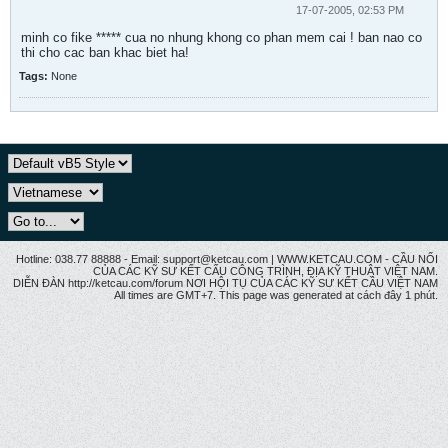
17-07-2005, 02:53 PM
minh co fike ***** cua no nhung khong co phan mem cai ! ban nao co
thi cho cac ban khac biet ha!
Tags:
None
Hotline: 038.77 88888 - Email: support@ketcau.com | WWW.KETCAU.COM - CẦU NỐI
CỦA CÁC KỸ SƯ KẾT CẤU CÔNG TRÌNH, ĐỊA KỸ THUẬT VIỆT NAM.
DIỄN ĐÀN http://ketcau.com/forum NƠI HỘI TỤ CỦA CÁC KỸ SƯ KẾT CÂU VIỆT NAM
All times are GMT+7. This page was generated at cách đây 1 phút.