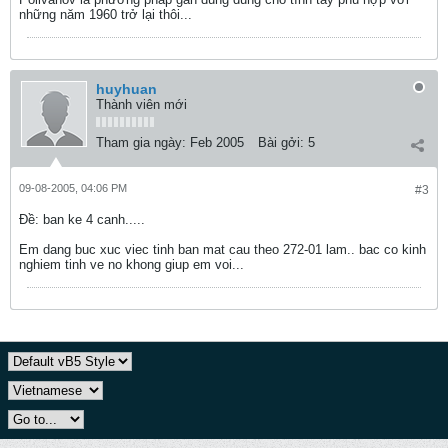
những năm 1960 trở lại thôi...
huyhuan
Thành viên mới
Tham gia ngày:
Feb 2005
Bài gởi:
5
09-08-2005, 04:06 PM
#3
Ðề: ban ke 4 canh.....
Em dang buc xuc viec tinh ban mat cau theo 272-01 lam.. bac co kinh
nghiem tinh ve no khong giup em voi...