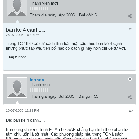
Thành viên mới
Tham gia ngày:
Apr 2005
Bài gởi:
5
ban ke 4 canh.....
#1
26-07-2005, 10:49 PM
Trong TC 1879 có chỉ cách tính bản mặt cầu theo bản kê 4 cạnh
nhưng phức tạp wá. tiền bối nào có cách gì hay hơn chỉ đệ tử với.
Tags:
None
laohac
Thành viên
Tham gia ngày:
Jul 2005
Bài gởi:
55
26-07-2005, 11:29 PM
#2
Ðề: ban ke 4 canh.....
Bạn dùng chương trình FEM như SAP chẳng hạn tính theo phần tử
tấm chịu uốn là tốt nhất. Các phương pháp nêu trong TC và sách
Pôlivanov là phương pháp gần đúng dùng cho tính tay phù hợp với