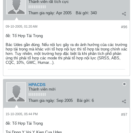
Thành viên rất tích cực
Tham gia ngày:
Apr 2005
Bài gởi:
340
09-10-2005, 01:20 AM
#96
ðề: Tổ Hợp Tải Trọng
Bác Udes gần đúng. Nếu nội lực gây ra do ảnh hưởng của các trường
hợp tải trọng mà khác với tổ hợp nội lực thì tổ hợp tải trọng chính xác
hơn. Tuy nhiên, một trường hợp đặc biệt là khi phân tích phổ phản
ứng thì phải tổ hợp các mode thi phải tổ hợp nội lực (SRSS, ABS,
CQC, 10%, GMC, Humar...).
HPACDS
Thành viên mới
Tham gia ngày:
Sep 2005
Bài gởi:
6
15-10-2005, 05:44 PM
#97
ðề: Tổ Hợp Tải Trọng
Toi Dong Y Voi Y Kien Cua Udes