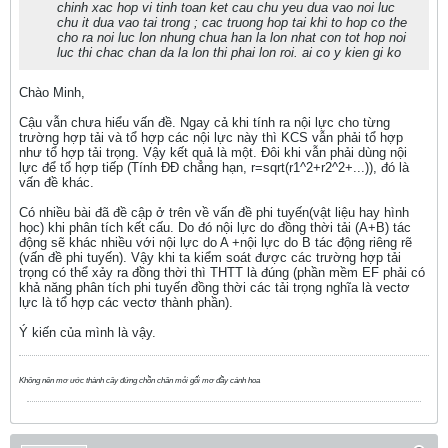
chinh xac hop vi tinh toan ket cau chu yeu dua vao noi luc
chu it dua vao tai trong ; cac truong hop tai khi to hop co the
cho ra noi luc lon nhung chua han la lon nhat con tot hop noi
luc thi chac chan da la lon thi phai lon roi. ai co y kien gi ko
Chào Minh,
Cậu vẫn chưa hiểu vấn đề. Ngay cả khi tính ra nội lực cho từng
trường hợp tải và tổ hợp các nội lực này thì KCS vẫn phải tổ hợp
như tổ hợp tải trọng. Vậy kết quả là một. Đôi khi vẫn phải dùng nội
lực để tổ hợp tiếp (Tính ĐĐ chẳng hạn, r=sqrt(r1^2+r2^2+...)), đó là
vấn đề khác.
Có nhiều bài đã đề cập ở trên về vấn đề phi tuyến(vật liệu hay hình
học) khi phân tích kết cấu. Do đó nội lực do đồng thời tải (A+B) tác
động sẽ khác nhiều với nội lực do A +nội lực do B tác động riêng rẽ
(vấn đề phi tuyến). Vậy khi ta kiểm soát được các trường hợp tải
trọng có thể xảy ra đồng thời thì THTT là đúng (phần mềm EF phải có
khả năng phân tích phi tuyến đồng thời các tải trọng nghĩa là vectơ
lực là tổ hợp các vectơ thành phần).
Ý kiến của mình là vậy.
Không nên mơ ước thành cây đứng chồn chân mỏi gối mơ đầy cánh hoa