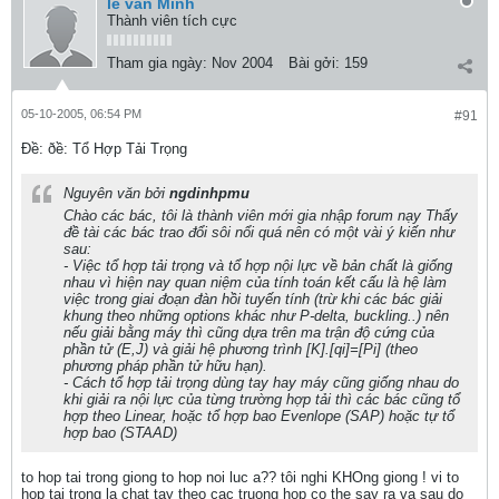
lê văn Minh
Thành viên tích cực
Tham gia ngày:
Nov 2004
Bài gởi:
159
05-10-2005, 06:54 PM
#91
Ðề: ðề: Tổ Hợp Tải Trọng
Nguyên văn bởi
ngdinhpmu
Chào các bác, tôi là thành viên mới gia nhập forum nạy Thấy
đề tài các bác trao đổi sôi nổi quá nên có một vài ý kiến như
sau:
- Việc tổ hợp tải trọng và tổ hợp nội lực về bản chất là giống
nhau vì hiện nay quan niệm của tính toán kết cấu là hệ làm
việc trong giai đoạn đàn hồi tuyến tính (trừ khi các bác giải
khung theo những options khác như P-delta, buckling..) nên
nếu giải bằng máy thì cũng dựa trên ma trận độ cứng của
phần tử (E,J) và giải hệ phương trình [K].[qi]=[Pi] (theo
phương pháp phần tử hữu hạn).
- Cách tổ hợp tải trọng dùng tay hay máy cũng giống nhau do
khi giải ra nội lực của từng trường hợp tải thì các bác cũng tổ
hợp theo Linear, hoặc tổ hợp bao Evenlope (SAP) hoặc tự tổ
hợp bao (STAAD)
to hop tai trong giong to hop noi luc a?? tôi nghi KHOng giong ! vi to
hop tai trong la chat tay theo cac truong hop co the say ra va sau do