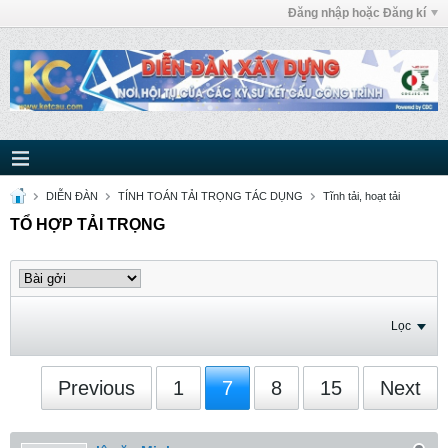
Đăng nhập hoặc Đăng kí
DIỄN ĐÀN
TÍNH TOÁN TẢI TRỌNG TÁC DỤNG
Tĩnh tải, hoạt tải
TỔ HỢP TẢI TRỌNG
Lọc
Previous
1
7
8
15
Next