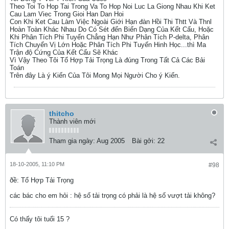
Theo Toi To Hop Tai Trong Va To Hop Noi Luc La Giong Nhau Khi Ket
Cau Lam Viec Trong Gioi Han Dan Hoi
Con Khi Ket Cau Làm Việc Ngoài Giới Hạn đàn Hồi Thi Thtt Và Thnl
Hoàn Toàn Khác Nhau Do Có Sét đến Biến Dạng Của Kết Cấu, Hoặc
Khi Phân Tích Phi Tuyến Chẳng Hạn Như Phân Tích P-delta, Phân
Tích Chuyển Vị Lớn Hoặc Phân Tích Phi Tuyến Hinh Học...thì Ma
Trận độ Cứng Của Kết Cấu Sẽ Khác
Vì Vậy Theo Tôi Tổ Hợp Tải Trọng Là đúng Trong Tất Cả Các Bải
Toán
Trên đây Là ý Kiến Của Tôi Mong Mọi Người Cho ý Kiến.
thitcho
Thành viên mới
Tham gia ngày:
Aug 2005
Bài gởi:
22
18-10-2005, 11:10 PM
#98
ðề: Tổ Hợp Tải Trọng
các bác cho em hỏi : hệ số tải trọng có phải là hệ số vượt tải không?
Có thấy tôi tuổi 15 ?