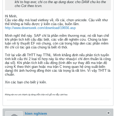
khi to hop eve; chi co the ap dung duoc cho DAM chu ko the
cho Cot theo tcvn.
Hi Minh,
Cậu vào đây mà load vietkey về, rồi cài, chọn unicode. Cậu viết như
thế không ai hiểu được ý kiến của cậu, buồn lắm.
http://www.downseek.com/download/19656.asp
Mình nghĩ thế này. SAP chỉ là phần mềm thương mại, nó rất hạn chế
khi phân tich kết cấu đặc biệt, các vấn đề nghiên cứu. Chúng ta bàn
luận về lý thuyết EF nói chung, còn cái trong hộp đen các phần mềm
thì chỉ có tác giả của chúng là biết rõ thôi.
Trở lại vấn đề THTT hay TTNL. Mình khẳng định nếu phân tích tuyến
tính kết cấu thì 2 loại tổ hợp này là như nhau(vì chỉ đơn thuần là cộng
đại số). Khi phân tích kết cấu động (tính đến sự thay đổi ma trận độ
cứng K theo thời gian hoặc ma trận C trong quan hệ ứng suất-biến
dạng) thì ảnh hưởng đồng thời các tải trọng là rất lớn. Vì vậy THTT là
chuẩn.
Xin các bạn cho biết ý kiến.
Không nên mơ ước thành cây đứng chồn chân mỏi gối mơ đầy cánh hoa
hien nghiem