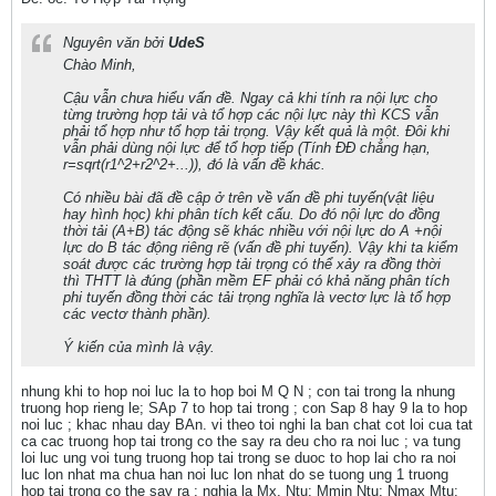
Nguyên văn bởi
UdeS
Chào Minh,
Cậu vẫn chưa hiểu vấn đề. Ngay cả khi tính ra nội lực cho
từng trường hợp tải và tổ hợp các nội lực này thì KCS vẫn
phải tổ hợp như tổ hợp tải trọng. Vậy kết quả là một. Đôi khi
vẫn phải dùng nội lực để tổ hợp tiếp (Tính ĐĐ chẳng hạn,
r=sqrt(r1^2+r2^2+...)), đó là vấn đề khác.
Có nhiều bài đã đề cập ở trên về vấn đề phi tuyến(vật liệu
hay hình học) khi phân tích kết cấu. Do đó nội lực do đồng
thời tải (A+B) tác động sẽ khác nhiều với nội lực do A +nội
lực do B tác động riêng rẽ (vấn đề phi tuyến). Vậy khi ta kiểm
soát được các trường hợp tải trọng có thể xảy ra đồng thời
thì THTT là đúng (phần mềm EF phải có khả năng phân tích
phi tuyến đồng thời các tải trọng nghĩa là vectơ lực là tổ hợp
các vectơ thành phần).
Ý kiến của mình là vậy.
nhung khi to hop noi luc la to hop boi M Q N ; con tai trong la nhung
truong hop rieng le; SAp 7 to hop tai trong ; con Sap 8 hay 9 la to hop
noi luc ; khac nhau day BAn. vi theo toi nghi la ban chat cot loi cua tat
ca cac truong hop tai trong co the say ra deu cho ra noi luc ; va tung
loi luc ung voi tung truong hop tai trong se duoc to hop lai cho ra noi
luc lon nhat ma chua han noi luc lon nhat do se tuong ung 1 truong
hop tai trong co the say ra ; nghia la Mx, Ntu; Mmin Ntu; Nmax Mtu;