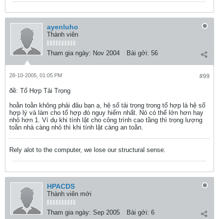
ayenluho
Thành viên
Tham gia ngày:
Nov 2004
Bài gởi:
56
28-10-2005, 01:05 PM
#99
ðề: Tổ Hợp Tải Trọng
hoằn toằn không phải đâu bạn ạ, hệ số tải trọng trong tổ hợp là hệ số
hợp lý và làm cho tổ hợp đó nguy hiểm nhất. Nó có thể lớn hơn hay
nhỏ hơn 1. Ví dụ khi tính lật cho công trình cao tầng thì trọng lượng
toằn nhà càng nhỏ thì khi tính lật càng an toằn.
Rely alot to the computer, we lose our structural sense.
HPACDS
Thành viên mới
Tham gia ngày:
Sep 2005
Bài gởi:
6