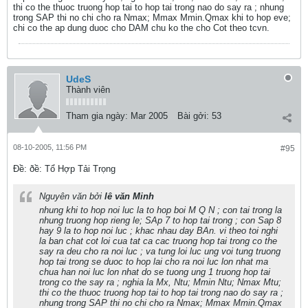
thi co the thuoc truong hop tai to hop tai trong nao do say ra ; nhung
trong SAP thi no chi cho ra Nmax; Mmax Mmin.Qmax khi to hop eve;
chi co the ap dung duoc cho DAM chu ko the cho Cot theo tcvn.
UdeS
Thành viên
Tham gia ngày:
Mar 2005
Bài gởi:
53
08-10-2005, 11:56 PM
#95
Ðề: ðề: Tổ Hợp Tải Trọng
Nguyên văn bởi
lê văn Minh
nhung khi to hop noi luc la to hop boi M Q N ; con tai trong la
nhung truong hop rieng le; SAp 7 to hop tai trong ; con Sap 8
hay 9 la to hop noi luc ; khac nhau day BAn. vi theo toi nghi
la ban chat cot loi cua tat ca cac truong hop tai trong co the
say ra deu cho ra noi luc ; va tung loi luc ung voi tung truong
hop tai trong se duoc to hop lai cho ra noi luc lon nhat ma
chua han noi luc lon nhat do se tuong ung 1 truong hop tai
trong co the say ra ; nghia la Mx, Ntu; Mmin Ntu; Nmax Mtu;
thi co the thuoc truong hop tai to hop tai trong nao do say ra ;
nhung trong SAP thi no chi cho ra Nmax; Mmax Mmin.Qmax