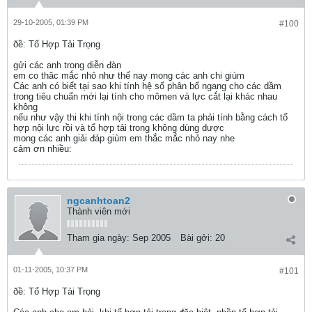
29-10-2005, 01:39 PM
#100
ðề: Tổ Hợp Tải Trọng
gửi các anh trong diễn đàn
em co thăc mắc nhỏ như thế nay mong các anh chi giùm
Các anh có biết tại sao khi tính hệ số phân bố ngang cho các dầm
trong tiêu chuẩn mới lại tính cho mômen và lực cắt lại khác nhau
không
nếu như vậy thi khi tính nội trong các dầm ta phải tính bằng cách tổ
hợp nội lực rồi và tổ hợp tải trong không dùng dược
mong các anh giải đáp giùm em thắc mắc nhỏ nay nhe
cảm ơn nhiều:
ngcanhtoan2
Thành viên mới
Tham gia ngày:
Sep 2005
Bài gởi:
20
01-11-2005, 10:37 PM
#101
ðề: Tổ Hợp Tải Trọng