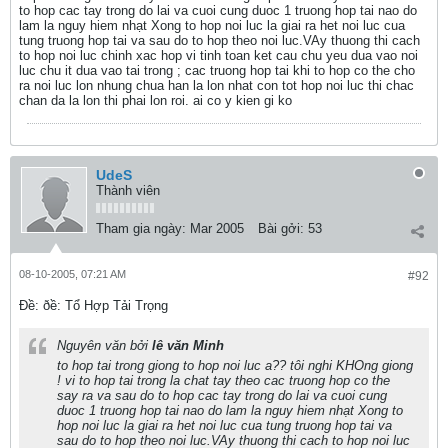
to hop cac tay trong do lai va cuoi cung duoc 1 truong hop tai nao do
lam la nguy hiem nhạt Xong to hop noi luc la giai ra het noi luc cua
tung truong hop tai va sau do to hop theo noi luc.VAy thuong thi cach
to hop noi luc chinh xac hop vi tinh toan ket cau chu yeu dua vao noi
luc chu it dua vao tai trong ; cac truong hop tai khi to hop co the cho
ra noi luc lon nhung chua han la lon nhat con tot hop noi luc thi chac
chan da la lon thi phai lon roi. ai co y kien gi ko
UdeS
Thành viên
Tham gia ngày:
Mar 2005
Bài gởi:
53
08-10-2005, 07:21 AM
#92
Ðề: ðề: Tổ Hợp Tải Trọng
Nguyên văn bởi
lê văn Minh
to hop tai trong giong to hop noi luc a?? tôi nghi KHOng giong
! vi to hop tai trong la chat tay theo cac truong hop co the
say ra va sau do to hop cac tay trong do lai va cuoi cung
duoc 1 truong hop tai nao do lam la nguy hiem nhạt Xong to
hop noi luc la giai ra het noi luc cua tung truong hop tai va
sau do to hop theo noi luc.VAy thuong thi cach to hop noi luc