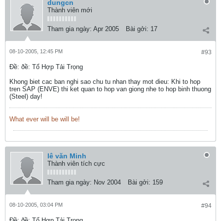
dungcn
Thành viên mới
Tham gia ngày:
Apr 2005
Bài gởi:
17
08-10-2005, 12:45 PM
#93
Ðề: ðề: Tổ Hợp Tải Trọng
Khong biet cac ban nghi sao chu tu nhan thay mot dieu: Khi to hop
tren SAP (ENVE) thi ket quan to hop van giong nhe to hop binh thuong
(Steel) day!
What ever will be will be!
lê văn Minh
Thành viên tích cực
Tham gia ngày:
Nov 2004
Bài gởi:
159
08-10-2005, 03:04 PM
#94
Ðề: ðề: Tổ Hợp Tải Trọng