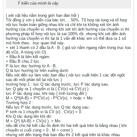
Ý kiến của mình là vậy.
( xét vật liệu nằm trong giới hạn đàn hổi )
Tôi đồng ý với ý kiến của bác tới.... 50%. Tổ hợp tải tọng và tổ hợp
nội lực hoàn toàn giống nhau khi và chỉ khi ta không xét tới ảnh
hưởng của chuyển vị. nhưng khi xét tới ảnh hưởng của chuyển vị thì
phương pháp tổ hợp nội lực là sai 100% rồi. nhưng khi xét đến ảnh
hưởng của chuyển vị thì lại là 1 vấn đề khác em có thể đưa ra 1 số
mô hình theo.. trục quan thế này:
+ xét 1 thanh có 2 đầu là A - B. ( giả sử nằm ngang nằm trong trục tọa
độ xOz, A trùng với O).
+ Đầu A là liên kết ngàm.
+ Đầu B chịu 2 lực :
P là lực dọc hướng từ A - B,
Q là lực hướng từ trên xuống dưới.
Nếu xét đến sự làm việc ban đầu ( nội lực xuất hiện 1 các đột ngột
sau đó mối phân bố lại nội lực )
trường hợp 1 : lực Q tác dụng trước, lực P tác dụng sau:
lực Q gây ra 1 chuyển vị là ( CV(x) và CV(-z) )
lực P tác dụng sau, khi này ( tính tương đối )
M = Q*l(A-B) + P*CV(-z) - P*CV(x). > hoặc < Mo
Trường hợp 2 :
Nếu lực P tác dụng trước, lực Q tác dụng sau :
P sinh ra 1 chuyển vi là CV (x) , CV(z) = 0.
Khi Q tác dụng lên khi đó:
M = Q*( l(A-B) + CV(x) ). > Mo
nếu để cho hệ kết cấu ổn định thì hai kết quả trên là bằng nhau ( khi
chuyển vị cuối cùng = 0 , M = const )
nhưng xét đến trạng thái ban đầu thì 2 kết quả trên là khác nhau