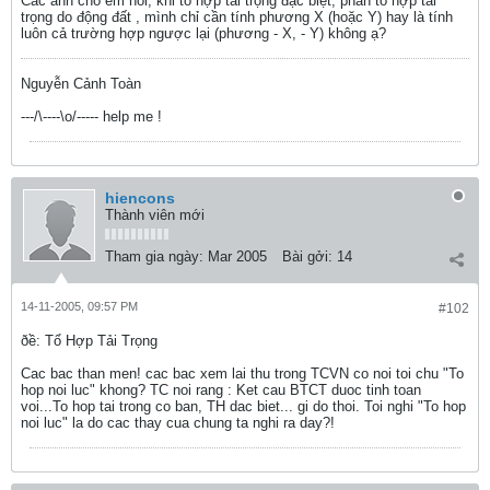
Các anh cho em hỏi, khi tổ hợp tải trọng đặc biệt, phần tổ hợp tải
trọng do động đất , mình chỉ cần tính phương X (hoặc Y) hay là tính
luôn cả trường hợp ngược lại (phương - X, - Y) không ạ?
Nguyễn Cảnh Toàn
---/\----\o/----- help me !
hiencons
Thành viên mới
Tham gia ngày:
Mar 2005
Bài gởi:
14
14-11-2005, 09:57 PM
#102
ðề: Tổ Hợp Tải Trọng
Cac bac than men! cac bac xem lai thu trong TCVN co noi toi chu "To
hop noi luc" khong? TC noi rang : Ket cau BTCT duoc tinh toan
voi...To hop tai trong co ban, TH dac biet... gi do thoi. Toi nghi "To hop
noi luc" la do cac thay cua chung ta nghi ra day?!