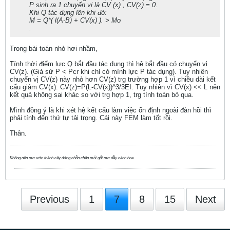
P sinh ra 1 chuyển vi là CV (x) , CV(z) = 0.
Khi Q tác dụng lên khi đó:
M = Q*( l(A-B) + CV(x) ). > Mo
.
Trong bài toán nhỏ hơi nhầm,
Tính thời điểm lực Q bắt đầu tác dụng thì hệ bắt đầu có chuyển vị
CV(z). (Giả sử P < Pcr khi chỉ có mình lực P tác dụng). Tuy nhiên
chuyển vị CV(z) này nhỏ hơn CV(z) trg trường hợp 1 vì chiều dài kết
cấu giảm CV(x): CV(z)=P(L-CV(x))^3/3EI. Tuy nhiên vì CV(x) << L nên
kết quả không sai khác so với trg hợp 1, trg tính toán bỏ qua.
Mình đồng ý là khi xét hệ kểt cấu làm việc ổn định ngoài đàn hồi thì
phải tính đến thứ tự tải trọng. Cái này FEM làm tốt rồi.
Thân.
Không nên mơ ước thành cây đứng chồn chân mỏi gối mơ đầy cánh hoa
Previous
1
7
8
15
Next