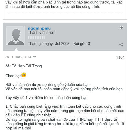
vậy khi tổ hợp cần phải xác định tải trọng nào tác dụng trước, tải xác
đinh sau để biết được ảnh hưởng cục bộ lên công trình.
ngdinhpmu
Thành viên mới
Tham gia ngày:
Jul 2005
Bài gởi:
3
30-11-2005, 11:13 PM
#104
ðề: Tổ Hợp Tải Trọng
Chào bạn
Rất vui là nhận được sự đóng góp ý kiến của bạn.
Về vấn đề bạn nêu tôi hoàn toàn đồng ý với những phân tích của bạn.
Tuy vậy có 1 vài điểm tôi xin thảo luận cùng bạn:
1. Chắc bạn cũng biết rằng việc tính toán kết cấu cho các công trình
của chúng ta hiện nay vẫn nằm trong giới hạn đàn hồi cho hầu hết các
cấu kiện BT cũng như thép
Do vậy tôi nghĩ rằng bản chất vấn đề của THNL hay THTT thực tế
cũng cũng là giải từng trường hợp tải trọng để ra kết quả nội lực rồi tổ
hợp lại mà thôi