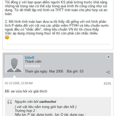
Tôi đồng ý với bạn quan điểm người KS phải lường trước khả năng
những tải trọng nào có thể xảy trong quá trình thi công cũng như sử
dụng. Từ đó thiết lập mô hình và THTT tính toán cho phù hợp và an
toàn.
2. Mô hình tính toán bạn đưa ra tôi thấy rất giống với mô hình phân
tích P-delta đối với cột mà các phần mềm PTHH và tiêu chuẩn nước
ngoài đều có "nhắc đến", riêng tiêu chuẩn VN thì tôi chưa thấy
Việc áp dụng chúng trong thực tế thì còn phải cân nhắc nhiều
UdeS
Thành viên
Tham gia ngày:
Mar 2005
Bài gởi:
53
01-12-2005, 12:39 AM
#105
Ðề: ee vừa hỏi vừ giải thích
Nguyên văn bởi
canhochoi
( xét vật liệu nằm trong giới hạn đàn hổi )
Trường hợp 2 :
Nếu lực P tác dụng trước, lực Q tác dụng sau :