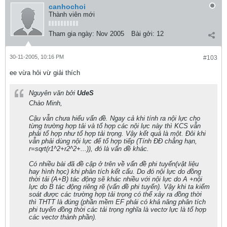
canhochoi
Thành viên mới
Tham gia ngày:
Nov 2005
Bài gởi:
12
30-11-2005, 10:16 PM
#103
ee vừa hỏi vừ giải thích
Nguyên văn bởi
UdeS
Chào Minh,
Cậu vẫn chưa hiểu vấn đề. Ngay cả khi tính ra nội lực cho
từng trường hợp tải và tổ hợp các nội lực này thì KCS vẫn
phải tổ hợp như tổ hợp tải trọng. Vậy kết quả là một. Đôi khi
vẫn phải dùng nội lực để tổ hợp tiếp (Tính ĐĐ chẳng hạn,
r=sqrt(r1^2+r2^2+...)), đó là vấn đề khác.
Có nhiều bài đã đề cập ở trên về vấn đề phi tuyến(vật liệu
hay hình học) khi phân tích kết cấu. Do đó nội lực do đồng
thời tải (A+B) tác động sẽ khác nhiều với nội lực do A +nội
lực do B tác động riêng rẽ (vấn đề phi tuyến). Vậy khi ta kiểm
soát được các trường hợp tải trọng có thể xảy ra đồng thời
thì THTT là đúng (phần mềm EF phải có khả năng phân tích
phi tuyến đồng thời các tải trọng nghĩa là vectơ lực là tổ hợp
các vectơ thành phần).