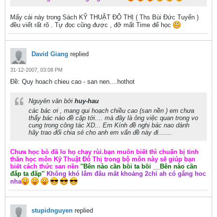
Mấy cái này trong Sách KỸ THUẬT ĐÔ THỊ ( Ths Bùi Đức Tuyển )
đều viết rất rõ . Tự đọc cũng được , đỡ mất Time để học
David Giang
replied
31-12-2007, 03:08 PM
Ðề: Quy hoach chieu cao - san nen....hothot
Nguyên văn bởi
huy-hau
các bác ơi , mang qui hoạch chiều cao (san nền ) em chưa
thấy bác nào đề cập tới.... mà đây là ông việc quan trong vo
cung trong công tác XD... Em Kính đề nghị bác nao dành
hãy trao đổi chia sẻ cho anh em vấn đề này đi.......
Chưa học bò đã lo họ chạy rùi.bạn muốn biết thì chuẩn bị tinh
thần học môn Kỹ Thuật Đô Thị trong bộ môn này sẽ giúp bạn
biết cách thức san nền
''Bên nào cần bồi ta bồi __Bên nào cần
đắp ta đăp''
Không khó lắm đâu mất khoảng 2chỉ ah có gắng hoc
nha
stupidnguyen
replied