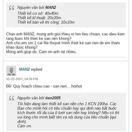
Nguyên văn bởi
MAN2
Thiết kế cơ sở: 40x40m
Thiết kế kĩ thuật: 20x20m
Thiết kế bản vẽ thi công: 10x10m
Chao anh MAN2, mong anh gioi thieu ro ten tieu chuan, cac dieu kien
rang buoc khi thiet ke san nen khong?
Anh cho em xin 1 cai file thuyet minh thiet ke san nen de em tham
khao duoc khong?
Mong anh giup do. Cam on anh rat nhieu.
MAN2
replied
02-02-2007, 04:38 PM
Ðề: Quy hoach chieu cao - san nen....hothot
Nguyên văn bởi
tien2005
Tôi hiện đang làm thiết kế san nền cho 1 KCN 190ha. Các
Bạn cho mình hỏi có tiêu chuẩn hay qui định nào bắt buộc
kích thước tối đa của ô lưới san nền hay không? Nếu có thì
vui lòng cho mình biết tên và nội dung của tiêu chuẩn (qui
định).
Cám ơn.