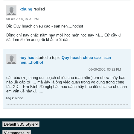
kthung
replied
08-09-2005, 07:31 PM
Ðề: Quy hoach chieu cao - san nen....hothot
Đồng chí này chắc năm nay mới học môn học này hả... Cứ cầy đi
đã, làm đồ án xong rồi khắc biết dần!
huy-hau
started a topic
Quy hoach chieu cao - san
nen....hothot
06-09-2005, 03:22 PM
các bác ơi , mang qui hoạch chiều cao (san nền ) em chưa thấy bác
nào đề cập tới.... mà đây là ông việc quan trong vo cung trong công
tác XD... Em Kính đề nghị bác nao dành hãy trao đổi chia sẻ cho anh
em vấn đề này đi.......
Tags:
None