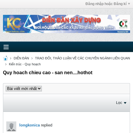
Đăng nhập hoặc Đăng kí
DIỄN ĐÀN
TRAO ĐỔI, THẢO LUẬN VỀ CÁC CHUYÊN NGÀNH LIÊN QUAN
Kiến trúc - Quy hoạch
Quy hoach chieu cao - san nen....hothot
Lọc
longkonica
replied