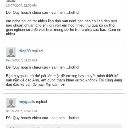
17-07-2007, 12:30 AM
Ðề: Quy hoach chieu cao - san nen....hothot
em nghe noi co rat nhieu lisp tinh san nen! bac nao co lisp dan nen
nao chuan chuan cho em xin voi! em hoc nhieu thu qua ko co thoi
gian nghien cứu để viet lisp. mong sự ho tro tu phia cac bac. Cam on
nhieu
Hiep99
replied
09-05-2007, 01:27 PM
Ðề: Quy hoach chieu cao - san nen....hothot
Bạn huygauls có thể pót lên một đề cương hay thuyết minh thiết kế
san nền để các Anh, em cùng tham khảo được không? Tôi cũng đang
đau đầu về vấn đề này. Xin cảm ơn
huygauls
replied
08-05-2007, 12:35 PM
Ðề: Quy hoach chieu cao - san nen....hothot