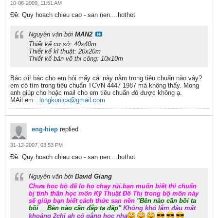
10-06-2009, 11:51 AM
Ðề: Quy hoach chieu cao - san nen....hothot
Nguyên văn bởi
MAN2
Thiết kế cơ sở: 40x40m
Thiết kế kĩ thuật: 20x20m
Thiết kế bản vẽ thi công: 10x10m
Bác ơi! bác cho em hỏi mấy cái này nằm trong tiêu chuẩn nào vậy?
em có tìm trong tiêu chuẩn TCVN 4447 1987 mà không thấy. Mong
anh giúp cho hoặc mail cho em tiêu chuẩn đó được không ạ.
MAil em :
longkonica@gmail.com
eng-hiep
replied
31-12-2007, 03:53 PM
Ðề: Quy hoach chieu cao - san nen....hothot
Nguyên văn bởi
David Giang
Chưa học bò đã lo họ chạy rùi.bạn muốn biết thì chuẩn
bị tinh thần học môn Kỹ Thuật Đô Thị trong bộ môn này
sẽ giúp bạn biết cách thức san nền
''Bên nào cần bồi ta
bồi __Bên nào cần đắp ta đăp''
Không khó lắm đâu mất
khoảng 2chỉ ah có gắng hoc nha