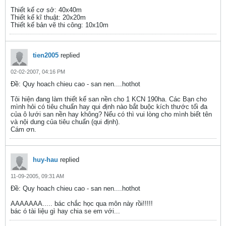
Thiết kế cơ sở: 40x40m
Thiết kế kĩ thuật: 20x20m
Thiết kế bản vẽ thi công: 10x10m
tien2005
replied
02-02-2007, 04:16 PM
Ðề: Quy hoach chieu cao - san nen....hothot
Tôi hiện đang làm thiết kế san nền cho 1 KCN 190ha. Các Bạn cho
mình hỏi có tiêu chuẩn hay qui định nào bắt buộc kích thước tối đa
của ô lưới san nền hay không? Nếu có thì vui lòng cho mình biết tên
và nội dung của tiêu chuẩn (qui định).
Cám ơn.
huy-hau
replied
11-09-2005, 09:31 AM
Ðề: Quy hoach chieu cao - san nen....hothot
AAAAAAA..... bác chắc học qua môn này rồi!!!!!
bác ó tài liệu gì hay chia se em với...