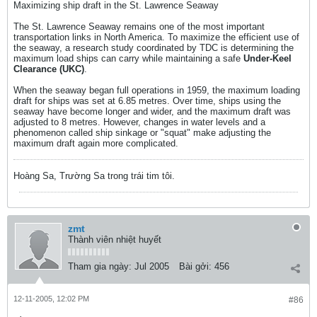
Maximizing ship draft in the St. Lawrence Seaway
The St. Lawrence Seaway remains one of the most important
transportation links in North America. To maximize the efficient use of
the seaway, a research study coordinated by TDC is determining the
maximum load ships can carry while maintaining a safe
Under-Keel
Clearance (UKC)
.
When the seaway began full operations in 1959, the maximum loading
draft for ships was set at 6.85 metres. Over time, ships using the
seaway have become longer and wider, and the maximum draft was
adjusted to 8 metres. However, changes in water levels and a
phenomenon called ship sinkage or "squat" make adjusting the
maximum draft again more complicated.
Hoàng Sa, Trường Sa trong trái tim tôi.
zmt
Thành viên nhiệt huyết
Tham gia ngày:
Jul 2005
Bài gởi:
456
12-11-2005, 12:02 PM
#86