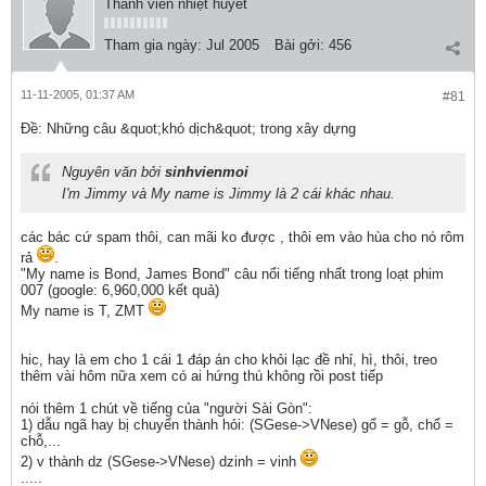
Thành viên nhiệt huyết
Tham gia ngày:
Jul 2005
Bài gởi:
456
11-11-2005, 01:37 AM
#81
Ðề: Những câu &quot;khó dịch&quot; trong xây dựng
Nguyên văn bởi
sinhvienmoi
I'm Jimmy và My name is Jimmy là 2 cái khác nhau.
các bác cứ spam thôi, can mãi ko được , thôi em vào hùa cho nó rôm
rả
.
"My name is Bond, James Bond" câu nổi tiếng nhất trong loạt phim
007 (google: 6,960,000 kết quả)
My name is T, ZMT
hic, hay là em cho 1 cái 1 đáp án cho khỏi lạc đề nhỉ, hì, thôi, treo
thêm vài hôm nữa xem có ai hứng thú không rồi post tiếp
nói thêm 1 chút về tiếng của "người Sài Gòn":
1) dẫu ngã hay bị chuyển thành hỏi: (SGese->VNese) gổ = gỗ, chổ =
chỗ,...
2) v thành dz (SGese->VNese) dzinh = vinh
.....