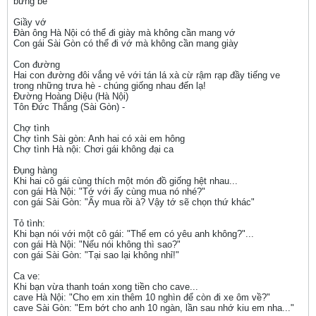
bưng bê
Giầy vớ
Đàn ông Hà Nội có thể đi giày mà không cần mang vớ
Con gái Sài Gòn có thể đi vớ mà không cần mang giày
Con đường
Hai con đường đôi vắng vẻ với tán lá xà cừ rậm rạp đầy tiếng ve
trong những trưa hè - chúng giống nhau đến lạ!
Đường Hoàng Diệu (Hà Nội)
Tôn Đức Thắng (Sài Gòn) -
Chợ tình
Chợ tình Sài gòn: Anh hai có xài em hông
Chợ tình Hà nội: Chơi gái không đại ca
Đụng hàng
Khi hai cô gái cùng thích một món đồ giống hệt nhau...
con gái Hà Nội: "Tớ với ấy cùng mua nó nhé?"
con gái Sài Gòn: "Ấy mua rồi à? Vậy tớ sẽ chọn thứ khác"
Tỏ tình:
Khi bạn nói với một cô gái: "Thế em có yêu anh không?"...
con gái Hà Nội: "Nếu nói không thì sao?"
con gái Sài Gòn: "Tại sao lại không nhỉ!"
Ca ve:
Khi bạn vừa thanh toán xong tiền cho cave...
cave Hà Nội: "Cho em xin thêm 10 nghìn để còn đi xe ôm về?"
cave Sài Gòn: "Em bớt cho anh 10 ngàn, lần sau nhớ kiu em nha..."