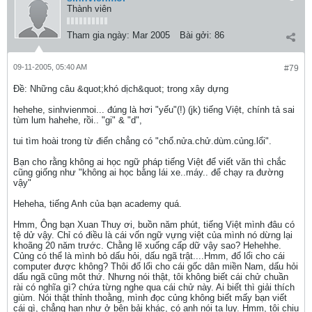
Thành viên
Tham gia ngày:
Mar 2005
Bài gởi:
86
09-11-2005, 05:40 AM
#79
Ðề: Những câu &quot;khó dịch&quot; trong xây dựng
hehehe, sinhvienmoi... đúng là hơi "yếu"(!) (jk) tiếng Việt, chính tả sai
tùm lum hahehe, rồi.. "gi" & "d",
tui tìm hoài trong từ điển chẳng có "chổ.nửa.chử.dùm.củng.lổi".
Bạn cho rằng không ai học ngữ pháp tiếng Việt để viết văn thì chắc
cũng giống như "không ai học bằng lái xe..máy.. để chạy ra đường
vậy"
Heheha, tiếng Anh của bạn academy quá.
Hmm, Ông bạn Xuan Thuy ơi, buồn năm phút, tiếng Việt mình đâu có
tệ dử vậy. Chỉ có điều là cái vốn ngữ vựng việt của mình nó dừng lại
khoãng 20 năm trước. Chằng lẽ xuống cấp dữ vậy sao? Hehehhe.
Củng có thể là mình bỏ dấu hỏi, dấu ngã trật....Hmm, đổ lổi cho cái
computer được không? Thôi đổ lổi cho cái gốc dân miền Nam, dấu hỏi
dấu ngã cũng môt thứ. Nhưng nói thật, tôi không biết cái chử chuần
rài có nghĩa gì? chứa từng nghe qua cái chử này. Ai biết thì giải thích
giùm. Nói thật thỉnh thoằng, mình đọc củng không biết mấy bạn viết
cái gì, chẳng hạn như ở bên bải khác, có anh nói ta luy. Hmm, tôi chịu