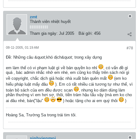
zmt
Thành viên nhiệt huyết
Tham gia ngày:
Jul 2005
Bài gởi:
456
08-11-2005, 01:19 AM
#78
Ðề: Những câu &quot;khó dịch&quot; trong xây dựng
em làm thế có vi phạm luật gì về bản quyền ko nhỉ
, có vấn đề gì
quá , bác admin nhắc nhở em nhé, em cũng ko thấy trên sách nói gì
về copyright, chắc dịch giả hoặc nhà xuất bản quên mất
(em ko
hiểu pháp luật mấy đâu
). Em có rất nhiều cái tương tự như thế, vì
toàn bộ sách của em đều được scan
, nhưng ko dám dùng làm
phần thưởng vì em hơi sợ, thôi, tiền trảm hậu tấu vậy (mà em ko cho
ai đâu nhé, bán("lậu"
) hoặc tặng cho ai em quý thôi
)
Hoàng Sa, Trường Sa trong trái tim tôi.
sinhvienmoi