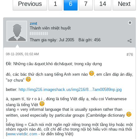
Previous
1
6
7
14
Next
zmt
Thành viên nhiệt huyết
Tham gia ngày:
Jul 2005
Bài gởi:
456
08-11-2005, 01:02 AM
#76
Ðề: Những câu &quot;khó dịch&quot; trong xây dựng
đó, các bác thử dịch sang tiếng Anh xem nào
, em cầm đáp án đây,
"sợ chưa"
better:
http://img216.imageshack.us/img216/8...7am00589np.jpg
à, spam tí, từ r o à i , đúng là tiếng Việt đấy ạ, nếu coi Vietnamese
slang là tiếng Việt
slang = very informal language that is usually spoken rather than
written, used especially by particular groups (Cambridge dictionary
)
tiếng lóng = Cách nói một ngôn ngữ riêng trong một tầng lớp hoặc một
nhóm người nào đó, cốt chỉ để cho trong nội bộ hiểu với nhau mà thôi
(
www.vietdic.com
- từ điển tiếng Việt)