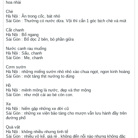
hoa nhài
Chè
Hà Nội : Ăn trong cốc, bát nhỏ
Sài Gòn : Thường có nước dừa. Vội thì cắn 1 góc bịch chè và mút
Cắt chanh
Hà Nội : Bổ ngang
Sài Gòn : Bổ dọc 2 bên, bỏ phần giữa
Nước canh rau muống
Hà Nội : Sấu, chanh
Sài Gòn : Me, chanh
Cơm sườn
Hà Nội : những miếng sườn nhỏ nhỏ xào chua ngọt, ngon kinh hoàng
Sài Gòn : một tảng thịt nướng to đùng
Hồ
Hà Nội : mênh mông là nước, đẹp và thơ mộng
Sài Gòn : như một cái ao bé cỏn con.
Xe
Hà Nội : hiếm gặp những xe đời cũ
Sài Gòn : những xe viện bảo tàng cho mượn vẫn lưu hành đầy trên
đường phố
Quà vặt
Hà Nội : không nhiều nhưng tinh tế
Sài Gòn : nhiều vô kể, giá rẻ , không đến nỗi nào nhưng không đặc