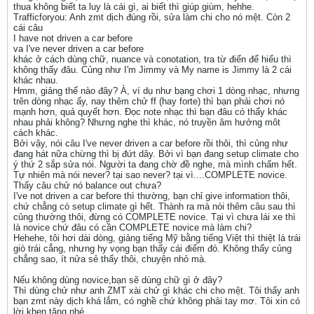
thua không biết ta luy là cái gì, ai biết thì giúp giùm, hehhe.
Trafficforyou: Anh zmt dịch đúng rồi, sửa làm chi cho nó mệt. Còn 2
cái câu
I have not driven a car before
va I've never driven a car before
khác ở cách dùng chữ, nuance và conotation, tra từ điển để hiểu thì
không thấy đâu. Củng như I'm Jimmy và My name is Jimmy là 2 cái
khác nhau.
Hmm, giảng thế nào đây? À, ví dụ như bạng chơi 1 dòng nhạc, nhưng
trên dòng nhạc ấy, nay thêm chử ff (hay forte) thì bạn phải chơi nó
mạnh hơn, quả quyết hơn. Đọc note nhạc thì bạn đâu có thấy khác
nhau phải không? Nhưng nghe thì khác, nó truyền âm hưởng môt
cách khác.
Bởi vậy, nói câu I've never driven a car before rồi thôi, thì củng như
đang hát nữa chừng thì bị đứt dây. Bởi vì bạn đang setup climate cho
ý thứ 2 sắp sửa nói. Người ta đang chờ đề nghe, mà mình chấm hết.
Tự nhiên mà nói never? tại sao never? tại vì....COMPLETE novice.
Thấy câu chử nó balance out chưa?
I've not driven a car before thì thường, bạn chỉ give information thôi,
chứ chẳng có setup climate gì hết. Thành ra mà nói thêm câu sau thì
củng thường thôi, đừng có COMPLETE novice. Tại vì chưa lái xe thì
là novice chứ đâu có cần COMPLETE novice mà làm chi?
Hehehe, tôi hơi dài dòng, giảng tiếng Mỹ bằng tiếng Việt thì thiệt lá trái
giò trái cẳng, nhưng hy vọng bạn thấy cái điểm đó. Không thấy củng
chẳng sao, ít nửa sẻ thấy thôi, chuyện nhỏ mà.
Nếu không dùng novice,bạn sẽ dùng chữ gì ở đây?
Thì dùng chử như anh ZMT xài chử gì khác chi cho mệt. Tôi thấy anh
bạn zmt này dịch khá lắm, có nghề chứ không phải tay mơ. Tôi xin có
lời khen tặng nhé.