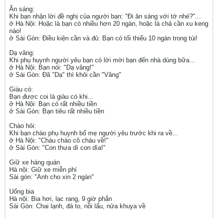
Ăn sáng:
Khi bạn nhận lời đề nghị của người bạn: "Đi ăn sáng với tớ nhé?"...
ở Hà Nội: Hoặc là bạn có nhiều hơn 20 ngàn, hoặc là chả cần xu keng
nào!
ở Sài Gòn: Điều kiện cần và đủ: Bạn có tối thiểu 10 ngàn trong túi!
Dạ vâng:
Khi phụ huynh người yêu bạn có lời mời bạn đến nhà dùng bữa...
ở Hà Nội: Bạn nói: "Dạ vâng!"
ở Sài Gòn: Đã "Dạ" thì khỏi cần "Vâng"
Giàu có:
Bạn được coi là giàu có khi...
ở Hà Nội: Bạn có rất nhiều tiền
ở Sài Gòn: Bạn tiêu rất nhiều tiền
Chào hỏi:
Khi bạn chào phụ huynh bố mẹ người yêu trước khi ra về...
ở Hà Nội: "Cháu chào cô cháu về!"
ở Sài Gòn: "Con thưa dì con dìa!"
Giữ xe hàng quán
Hà nội: Giữ xe miễn phí
Sài gòn: "Anh cho xin 2 ngàn"
Uống bia
Hà nội: Bia hơi, lạc rang, 9 giờ phắn
Sài Gòn: Chai lạnh, đá to, nồi lẩu, nửa khuya về