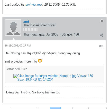
Last edited by
sinhvienmoi
;
16-11-2005, 01:39 PM
.
zmt
Thành viên nhiệt huyết
Tham gia ngày:
Jul 2005
Bài gởi:
456
16-11-2005, 02:17 PM
#90
Ðề: Những câu &quot;khó dịch&quot; trong xây dựng
zmt provides more info
Attached Files
Hoàng Sa, Trường Sa trong trái tim tôi.