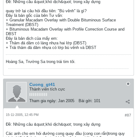
Ðề: Những câu &quot;khó dịch&quot; trong xây dựng
quay trở lại câu hỏi đầu tiên: "Bù vênh" là gì?
Đây là bản gốc của bên Tư vấn:
+ Granular Macadam Overlay with Double Bituminous Surface
Treatment (DBST)
+ Bituminous Macadam Overlay with Profile Correction Course and
DBST
Đây là bản dịch của mấy em:
+ Thảm đá dăm có láng nhựa hai lớp (DBST)
+ Trải thảm đá dăm nhựa có lớp bù vênh và DBST
Hoàng Sa, Trường Sa trong trái tim tôi.
Cuong_gt41
Thành viên tích cực
Tham gia ngày:
Jan 2005
Bài gởi:
101
15-11-2005, 12:45 PM
#87
Ðề: Những câu &quot;khó dịch&quot; trong xây dựng
Các anh cho em hỏi đường cong quay đầu (cong con rắn)trong quy