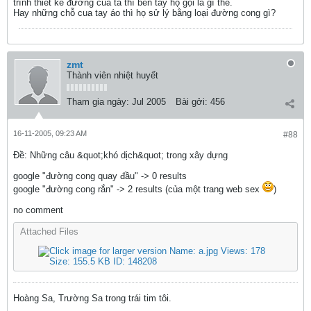
trình thiết kế đường của ta thì bên tây họ gọi là gì thế.
Hay những chỗ cua tay áo thì họ sử lý bằng loại đường cong gì?
zmt
Thành viên nhiệt huyết
Tham gia ngày:
Jul 2005
Bài gởi:
456
16-11-2005, 09:23 AM
#88
Ðề: Những câu &quot;khó dịch&quot; trong xây dựng
google "đường cong quay đầu" -> 0 results
google "đường cong rắn" -> 2 results (của một trang web sex
)
no comment
Attached Files
Hoàng Sa, Trường Sa trong trái tim tôi.