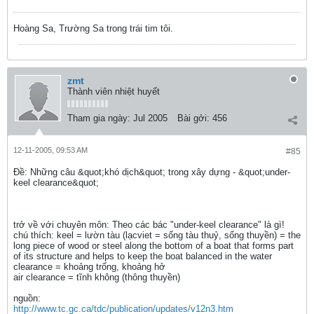
Hoàng Sa, Trường Sa trong trái tim tôi.
zmt
Thành viên nhiệt huyết
Tham gia ngày:
Jul 2005
Bài gởi:
456
12-11-2005, 09:53 AM
#85
Ðề: Những câu &quot;khó dịch&quot; trong xây dựng - &quot;under-
keel clearance&quot;
trở về với chuyên môn: Theo các bác "under-keel clearance" là gì!
chú thích: keel = lườn tàu (lạcviet = sống tàu thuỷ, sống thuyền) = the
long piece of wood or steel along the bottom of a boat that forms part
of its structure and helps to keep the boat balanced in the water
clearance = khoảng trống, khoảng hở
air clearance = tĩnh không (thông thuyền)
nguồn:
http://www.tc.gc.ca/tdc/publication/updates/v12n3.htm