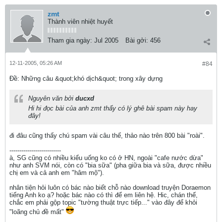
zmt
Thành viên nhiệt huyết
Tham gia ngày:
Jul 2005
Bài gởi:
456
12-11-2005, 05:26 AM
#84
Ðề: Những câu &quot;khó dịch&quot; trong xây dựng
Nguyên văn bởi
ducxd
Hi hi đọc bài của anh zmt thấy có lý ghê bài spam này hay
đây!
đi đâu cũng thấy chú spam vài câu thế, thảo nào trên 800 bài "roài".
--------------------------
à, SG cũng có nhiều kiểu uống ko có ở HN, ngoài "cafe nước dừa"
như anh SVM nói, còn có "bia sữa" (pha giữa bia và sữa, được nhiều
chị em và cả anh em "hâm mộ").
nhân tiện hỏi luôn có bác nào biết chỗ nào download truyện Doraemon
tiếng Anh ko ạ? hoặc bác nào có thì để em liên hệ. Hic, chán thế,
chắc em phải gộp topic "tường thuật trực tiếp..." vào đây để khỏi
"loãng chủ đề mất"