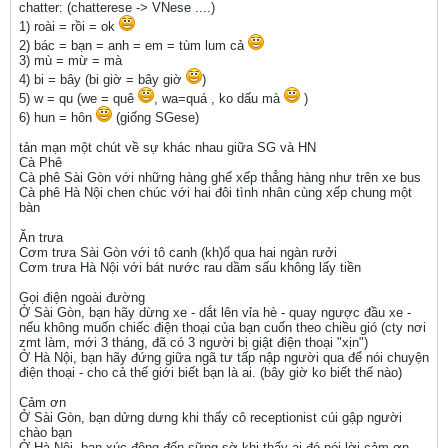
chatter: (chatterese -> VNese ....)
1) roài = rồi = ok
2) bác = bạn = anh = em = tùm lum cả
3) mù = mừ = mà
4) bi = bây (bi giờ = bây giờ
)
5) w = qu (we = quê
, wa=quá , ko dấu mà
)
6) hun = hôn
(giống SGese)
tản mạn một chút về sự khác nhau giữa SG và HN
Cà Phê
Cà phê Sài Gòn với những hàng ghế xếp thẳng hàng như trên xe bus
Cà phê Hà Nội chen chúc với hai đôi tình nhân cùng xếp chung một
bàn
Ăn trưa
Cơm trưa Sài Gòn với tô canh (kh)ổ qua hai ngàn rưởi
Cơm trưa Hà Nội với bát nước rau dầm sấu không lấy tiền
Gọi điện ngoài đường
Ở Sài Gòn, bạn hãy dừng xe - dắt lên vỉa hè - quay ngược đầu xe -
nếu không muốn chiếc điện thoại của bạn cuốn theo chiều gió (cty nơi
zmt làm, mới 3 tháng, đã có 3 người bị giật điện thoại "xịn")
Ở Hà Nội, bạn hãy đứng giữa ngã tư tấp nập người qua để nói chuyện
điện thoại - cho cả thế giới biết bạn là ai. (bây giờ ko biết thế nào)
Cảm ơn
Ở Sài Gòn, bạn dửng dưng khi thấy cô receptionist cúi gập người
chào bạn
Ở Hà Nội, bạn xúc động đến sững sờ khi thấy ai đó nói lời cảm ơn