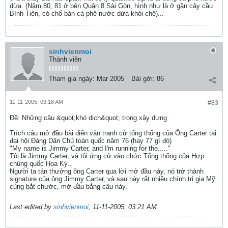
dừa. (Năm 80, 81 ở bên Quận 8 Sài Gòn, hình như là ở gần cây cầu
Bình Tiên, có chổ bán cà phê nước dừa khỏi chê)...
sinhvienmoi
Thành viên
Tham gia ngày:
Mar 2005
Bài gởi:
86
11-11-2005, 03:18 AM
#83
Ðề: Những câu &quot;khó dịch&quot; trong xây dựng
Trích câu mở đầu bài diển văn tranh cử tổng thống của Ông Carter tại
đại hội Đàng Dân Chủ toàn quốc năm 76 (hay 77 gì đó)
"My name is Jimmy Carter, and I'm running for the....."
Tôi là Jimmy Carter, và tội ứng cử vào chức Tổng thống của Hợp
chủng quốc Hoa Kỳ..
Người ta tán thưởng ông Carter qua lời mở đầu này, nó trở thành
signature của ông Jimmy Carter, và sau này rất nhiều chính trị gia Mỹ
củng bắt chước, mờ đầu bằng câu này.
Last edited by
sinhvienmoi
;
11-11-2005, 03:21 AM
.