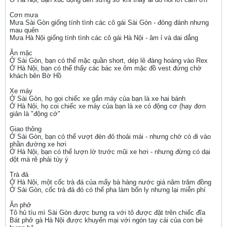
Cơn mưa
Mưa Sài Gòn giống tính tình các cô gái Sài Gòn - đỏng đảnh nhưng
mau quên
Mưa Hà Nội giống tính tình các cô gái Hà Nội - âm ỉ và dai dẳng
Ăn mặc
Ở Sài Gòn, bạn có thể mặc quần short, dép lê đàng hoàng vào Rex
Ở Hà Nội, bạn có thể thấy các bác xe ôm mặc đồ vest đứng chờ
khách bên Bờ Hồ
Xe máy
Ở Sài Gòn, họ gọi chiếc xe gắn máy của bạn là xe hai bánh
Ở Hà Nội, họ coi chiếc xe máy của bạn là xe có động cơ (hay đơn
giản là "động cớ"
Giao thông
Ở Sài Gòn, bạn có thể vượt đèn đỏ thoải mái - nhưng chớ có đi vào
phần đường xe hơi
Ở Hà Nội, bạn có thể lượn lờ trước mũi xe hơi - nhưng đừng có dại
dột mà rẽ phải tùy ý
Trà đá
Ở Hà Nội, một cốc trà đá của mấy bà hàng nước giá năm trăm đồng
Ở Sài Gòn, cốc trà đá đó có thể pha làm bốn ly nhưng lại miễn phí
Ăn phở
Tô hủ tíu mì Sài Gòn được bưng ra với tô được đặt trên chiếc đĩa
Bát phở gà Hà Nội được khuyến mại với ngón tay cái của con bé