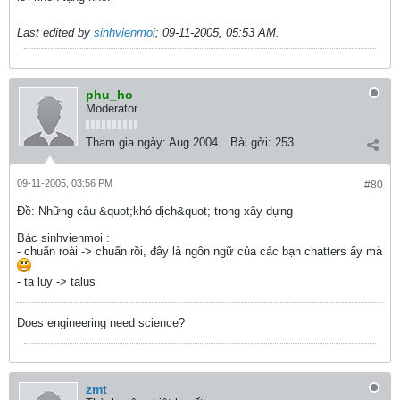
Last edited by
sinhvienmoi
;
09-11-2005, 05:53 AM
.
phu_ho
Moderator
Tham gia ngày:
Aug 2004
Bài gởi:
253
09-11-2005, 03:56 PM
#80
Ðề: Những câu &quot;khó dịch&quot; trong xây dựng
Bác sinhvienmoi :
- chuẩn roài -> chuẩn rồi, đây là ngôn ngữ của các bạn chatters ấy mà
- ta luy -> talus
Does engineering need science?
zmt