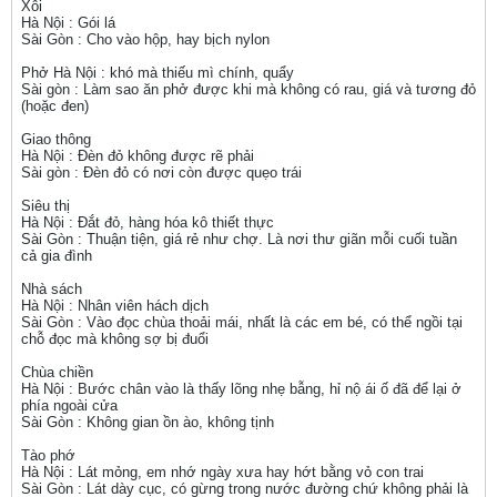
Xôi
Hà Nội : Gói lá
Sài Gòn : Cho vào hộp, hay bịch nylon
Phở Hà Nội : khó mà thiếu mì chính, quẩy
Sài gòn : Làm sao ăn phở được khi mà không có rau, giá và tương đỏ
(hoặc đen)
Giao thông
Hà Nội : Đèn đỏ không được rẽ phải
Sài gòn : Đèn đỏ có nơi còn được quẹo trái
Siêu thị
Hà Nội : Đắt đỏ, hàng hóa kô thiết thực
Sài Gòn : Thuận tiện, giá rẻ như chợ. Là nơi thư giãn mỗi cuối tuần
cả gia đình
Nhà sách
Hà Nội : Nhân viên hách dịch
Sài Gòn : Vào đọc chùa thoải mái, nhất là các em bé, có thể ngồi tại
chỗ đọc mà không sợ bị đuổi
Chùa chiền
Hà Nội : Bước chân vào là thấy lõng nhẹ bẫng, hỉ nộ ái ố đã để lại ở
phía ngoài cửa
Sài Gòn : Không gian ồn ào, không tịnh
Tào phớ
Hà Nội : Lát mỏng, em nhớ ngày xưa hay hớt bằng vỏ con trai
Sài Gòn : Lát dày cục, có gừng trong nước đường chứ không phải là