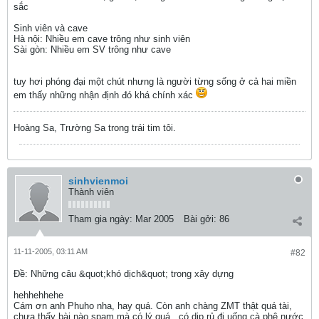
sắc
Sinh viên và cave
Hà nội: Nhiều em cave trông như sinh viên
Sài gòn: Nhiều em SV trông như cave
tuy hơi phóng đại một chút nhưng là người từng sống ở cả hai miền
em thấy những nhận định đó khá chính xác
Hoàng Sa, Trường Sa trong trái tim tôi.
sinhvienmoi
Thành viên
Tham gia ngày:
Mar 2005
Bài gởi:
86
11-11-2005, 03:11 AM
#82
Ðề: Những câu &quot;khó dịch&quot; trong xây dựng
hehhehhehe
Cám ơn anh Phuho nha, hay quá. Còn anh chàng ZMT thật quá tài,
chưa thấy bài nào spam mà có lý quá...có dịp rủ đi uống cà phê nước