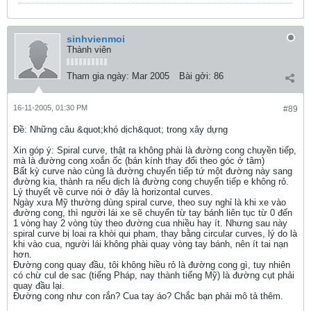
sinhvienmoi
Thành viên
Tham gia ngày:
Mar 2005
Bài gởi:
86
16-11-2005, 01:30 PM
#89
Ðề: Những câu &quot;khó dịch&quot; trong xây dựng
Xin góp ý: Spiral curve, thật ra không phài là đường cong chuyền tiếp,
mà là đường cong xoắn ốc (bán kính thay đổi theo góc ở tâm)
Bất kỳ curve nào cùng là đường chuyển tiếp tứ một đường này sang
đường kia, thành ra nếu dịch là đường cong chuyển tiếp e không rỏ.
Lý thuyết về curve nói ở đây là horizontal curves.
Ngày xưa Mỹ thường dùng spiral curve, theo suy nghỉ là khi xe vào
đường cong, thì người lái xe sẽ chuyển từ tay bánh liên tục từ 0 đến
1 vòng hay 2 vòng tùy theo đường cua nhiều hay ít. Nhưng sau này
spiral curve bị loai ra khòi qui pham, thay bằng circular curves, lý do là
khi vào cua, người lái không phài quay vòng tay bánh, nên ít tai nạn
hơn.
Đường cong quay đầu, tôi không hiều rỏ là đường cong gì, tuy nhiên
có chừ cul de sac (tiếng Pháp, nay thành tiếng Mỹ) là đường cụt phải
quay đầu lại.
Đường cong như con rắn? Cua tay áo? Chắc bạn phải mô tả thêm.