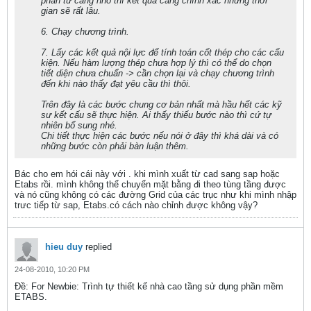
phần tử càng nhỏ thì kết quả càng chính xác nhưng thời
gian sẽ rất lâu.
6. Chạy chương trình.
7. Lấy các kết quả nội lực để tính toán cốt thép cho các cấu
kiện. Nếu hàm lượng thép chưa hợp lý thì có thể do chọn
tiết diện chưa chuẩn -> cần chọn lại và chạy chương trình
đến khi nào thấy đạt yêu cầu thì thôi.
Trên đây là các bước chung cơ bản nhất mà hầu hết các kỹ
sư kết cấu sẽ thực hiện. Ai thấy thiếu bước nào thì cứ tự
nhiên bổ sung nhé.
Chi tiết thực hiện các bước nếu nói ở đây thì khá dài và có
những bước còn phải bàn luận thêm.
Bác cho em hói cái này với . khi mình xuất từ cad sang sap hoặc
Etabs rồi. mình không thể chuyển mặt bằng đi theo tùng tầng được
và nó cũng không có các đường Grid của các trục như khi mình nhập
trưc tiếp từ sap, Etabs.có cách nào chỉnh được không vậy?
hieu duy
replied
24-08-2010, 10:20 PM
Ðề: For Newbie: Trình tự thiết kế nhà cao tầng sử dụng phần mềm
ETABS.