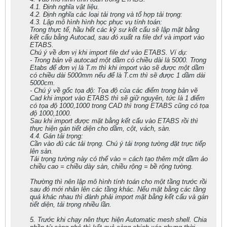
4.1. Định nghĩa vật liệu.
4.2. Định nghĩa các loại tải trọng và tổ hợp tải trọng:
4.3. Lập mô hình hình học phục vụ tính toán:
Trong thực tế, hầu hết các kỹ sư kết cấu sẽ lập mặt bằng
kết cấu bằng Autocad, sau đó xuất ra file dxf và import vào
ETABS.
Chú ý về đơn vị khi import file dxf vào ETABS. Ví dụ:
- Trong bản vẽ autocad một dầm có chiều dài là 5000. Trong
Etabs để đơn vị là T.m thì khi import vào sẽ được một dầm
có chiều dài 5000mm nếu để là T.cm thì sẽ được 1 dầm dài
5000cm.
- Chú ý về gốc tọa độ: Tọa độ của các điểm trong bản vẽ
Cad khi import vào ETABS thì sẽ giữ nguyên, tức là 1 điểm
có tọa độ 1000,1000 trong CAD thì trong ETABS cũng có tọa
độ 1000,1000.
Sau khi import được mặt bằng kết cấu vào ETABS rồi thì
thực hiện gán tiết diện cho dầm, cột, vách, sàn.
4.4. Gán tải trọng:
Cần vào đủ các tải trọng. Chú ý tải trọng tường đặt trực tiếp
lên sàn.
Tải trọng tường này có thể vào = cách tạo thêm một dầm ảo
chiều cao = chiều dày sàn, chiều rộng = bề rộng tường.
Thường thì nên lập mô hình tính toán cho một tầng trước rồi
sau đó mới nhân lên các tầng khác. Nếu mặt bằng các tầng
quá khác nhau thì đành phải import mặt bằng kết cấu và gán
tiết diện, tải trọng nhiều lần.
5. Trước khi chạy nên thực hiện Automatic mesh shell. Chia