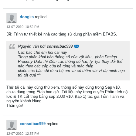
dongks
replied
13-07-2010, 10:52 PM
Ðề: Trình tự thiết kế nhà cao tầng sử dụng phần mềm ETABS.
Nguyên văn bởi
consoibac999
Các bác cho em hỏi cái này
Trong phần khai báo thông số của vật liệu , phần Design
Property Data thì điền các thông số fcu, fy, fys thay đổi thế
nào theo các cấp của bê tông và mác thép
phiền các bác chỉ rõ ra hộ em và có thêm vài ví dụ minh họa
thì tốt quá ^^.
Th­ử tải cái này dùng thử xem, thông số này dùng trong Sap v10,
chưa dùng trong Etab bao giờ. Tài liệu này trong quyển Phân tích nội
lực & TK cốt thép bằng sap 2000 v10. (tập 1) tác giả Trần Hành và
nguyễn khánh Hùng.
Thân gửi!
consoibac999
replied
12-07-2010, 12:57 PM