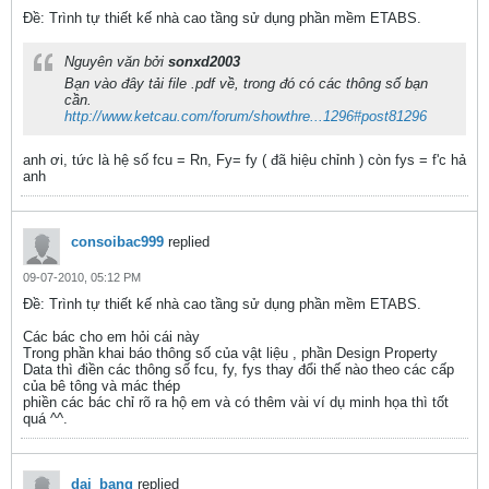
Ðề: Trình tự thiết kế nhà cao tầng sử dụng phần mềm ETABS.
Nguyên văn bởi
sonxd2003
Bạn vào đây tải file .pdf về, trong đó có các thông số bạn
cần.
http://www.ketcau.com/forum/showthre...1296#post81296
anh ơi, tức là hệ số fcu = Rn, Fy= fy ( đã hiệu chỉnh ) còn fys = f'c hả
anh
consoibac999
replied
09-07-2010, 05:12 PM
Ðề: Trình tự thiết kế nhà cao tầng sử dụng phần mềm ETABS.
Các bác cho em hỏi cái này
Trong phần khai báo thông số của vật liệu , phần Design Property
Data thì điền các thông số fcu, fy, fys thay đổi thế nào theo các cấp
của bê tông và mác thép
phiền các bác chỉ rõ ra hộ em và có thêm vài ví dụ minh họa thì tốt
quá ^^.
dai_bang
replied