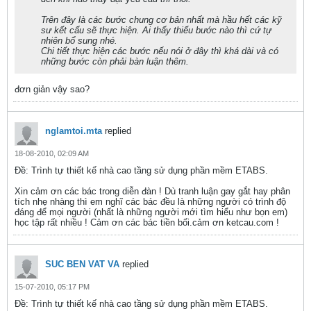
Trên đây là các bước chung cơ bản nhất mà hầu hết các kỹ
sư kết cấu sẽ thực hiện. Ai thấy thiếu bước nào thì cứ tự
nhiên bổ sung nhé.
Chi tiết thực hiện các bước nếu nói ở đây thì khá dài và có
những bước còn phải bàn luận thêm.
đơn giản vậy sao?
nglamtoi.mta
replied
18-08-2010, 02:09 AM
Ðề: Trình tự thiết kế nhà cao tầng sử dụng phần mềm ETABS.
Xin cảm ơn các bác trong diễn đàn ! Dù tranh luận gay gắt hay phân
tích nhẹ nhàng thì em nghĩ các bác đều là những người có trình độ
đáng để mọi người (nhất là những người mới tìm hiểu như bọn em)
học tập rất nhiều ! Cảm ơn các bác tiền bối.cảm ơn ketcau.com !
SUC BEN VAT VA
replied
15-07-2010, 05:17 PM
Ðề: Trình tự thiết kế nhà cao tầng sử dụng phần mềm ETABS.