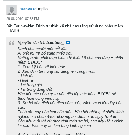
tuanvuxd
replied
29-08-2010, 07:53 PM
Ðề: For Newbie: Trình tự thiết kế nhà cao tầng sử dụng phần mềm
ETABS.
Nguyên văn bởi
bamboo_
Dành cho người mới bắt đầu.
Ai biết rồi thì bổ sung thiếu sót.
Những bước phải thực hiện khi thiết kế nhà cao tầng = phần
mềm ETABS:
1. Xem kỹ bản vẽ kiến trúc.
2. Xác định tải trọng tác dụng lên công trình:
- Tĩnh tải.
- Hoạt tải.
- Tải trọng gió.
- Tải trọng động đất.
Hầu hết các công ty tư vấn đều lập các bảng EXCEL để
thực hiện công việc này
3. Sơ bộ xác định tiết diện dầm, cột, vách và chiều dày bản
sàn.
Tại bước này nên làm cẩn thận. Hầu hết những ai nhiều kinh
nghiệm sẽ chọn được phương án chính xác ngay từ đầu.
Còn nếu mới thì cứ theo tính toán sơ bộ, sau này điều chỉnh
lại sau. Việc này sẽ làm tăng kinh nghiệm.
4. Vào mô hình tính toán trong ETABS.