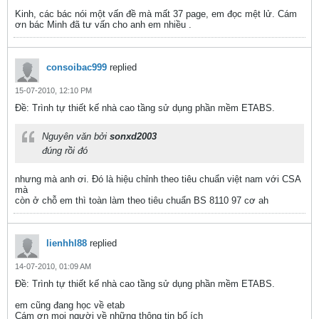
Kinh, các bác nói một vấn đề mà mất 37 page, em đọc mệt lử. Cám
ơn bác Minh đã tư vấn cho anh em nhiều .
consoibac999
replied
15-07-2010, 12:10 PM
Ðề: Trình tự thiết kế nhà cao tầng sử dụng phần mềm ETABS.
Nguyên văn bởi
sonxd2003
đúng rồi đó
nhưng mà anh ơi. Đó là hiệu chỉnh theo tiêu chuẩn việt nam với CSA
mà
còn ở chỗ em thì toàn làm theo tiêu chuẩn BS 8110 97 cơ ah
lienhhl88
replied
14-07-2010, 01:09 AM
Ðề: Trình tự thiết kế nhà cao tầng sử dụng phần mềm ETABS.
em cũng đang học về etab
Cám ơn mọi người về những thông tin bổ ích