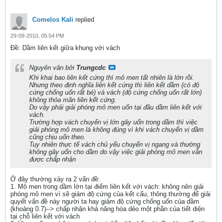
Comelos Kali
replied
29-09-2010, 05:54 PM
Ðề: Dầm liên kết giữa khung với vách
Nguyên văn bởi
Trungcdc
Khi khai bao liên kết cứng thì mô men tất nhiên là lớn rồi.
Nhưng theo định nghĩa liên kết cứng thì liên kết dầm (có độ
cứng chống uốn rất bé) và vách (độ cứng chống uốn rất lớn)
không thỏa mãn liên kết cứng.
Do vậy phải giải phóng mô men uốn tại đầu dầm liên kết với
vách.
Trường hợp vách chuyển vị lớn gây uốn trong dầm thì việc
giải phóng mô men là không đúng vì khi vách chuyển vị dầm
cũng chịu uốn theo.
Tuy nhiên thực tế vách chủ yếu chuyển vị ngang và thường
không gây uốn cho dầm do vậy việc giải phóng mô men vẫn
được chấp nhận
Ở đây thường xảy ra 2 vấn đề:
1. Mô men trong dầm lớn tại điểm liên kết với vách: không nên giải
phóng mô men vì sẽ giảm độ cứng của kết cấu, thông thường để giải
quyết vấn đề này người ta hay giảm độ cứng chống uốn của dầm
(khoảng 0.7)--> chấp nhận khả năng hóa dẻo một phần của tiết diện
tại chỗ liên kết với vách