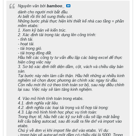
Nguyên văn bởi
bamboo_
dành cho người mới bắt đầu.
Ai biết rồi thì bổ sung thiếu sót.
Những bước phải thực hiện khi thiết kế nhà cao tầng = phần
mềm etabs:
1. Xem kỹ bản vẽ kiến trúc.
2. Xác định tải trọng tác dụng lên công trình:
- tĩnh tải.
- hoạt tải.
- tải trọng gió.
- tải trọng động đất.
Hầu hết các công ty tư vấn đều lập các bảng excel để thực
hiện công việc này
3. Sơ bộ xác định tiết diện dầm, cột, vách và chiều dày bản
sàn.
Tại bước này nên làm cẩn thận. Hầu hết những ai nhiều kinh
nghiệm sẽ chọn được phương án chính xác ngay từ đầu.
Còn nếu mới thì cứ theo tính toán sơ bộ, sau này điều chỉnh
lại sau. Việc này sẽ làm tăng kinh nghiệm.
4. Vào mô hình tính toán trong etabs.
4.1. định nghĩa vật liệu.
4.2. định nghĩa các loại tải trọng và tổ hợp tải trọng:
4.3. Lập mô hình hình học phục vụ tính toán:
Trong thực tế, hầu hết các kỹ sư kết cấu sẽ lập mặt bằng
kết cấu bằng autocad, sau đó xuất ra file dxf và import vào
etabs.
Chú ý về đơn vị khi import file dxf vào etabs. Ví dụ:
- trong bản vẽ autocad một dầm có chiều dài là 5000. Trong