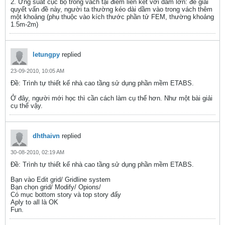
2. Ứng suất cục bộ trong vách tại điểm liên kết với dầm lớn: để giải
quyết vấn đề này, người ta thường kéo dài dầm vào trong vách thêm
một khoảng (phụ thuộc vào kích thước phần tử FEM, thường khoảng
1.5m-2m)
letungpy
replied
23-09-2010, 10:05 AM
Ðề: Trình tự thiết kế nhà cao tầng sử dụng phần mềm ETABS.
Ở đây, người mới học thì cần cách làm cụ thể hơn. Như một bài giải
cụ thể vậy.
dhthaivn
replied
30-08-2010, 02:19 AM
Ðề: Trình tự thiết kế nhà cao tầng sử dụng phần mềm ETABS.
Bạn vào Edit grid/ Gridline system
Bạn chọn grid/ Modify/ Opions/
Có mục bottom story và top story đấy
Aply to all là OK
Fun.