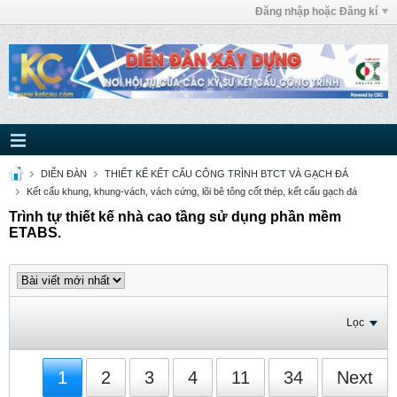
Đăng nhập hoặc Đăng kí
DIỄN ĐÀN
THIẾT KẾ KẾT CẤU CÔNG TRÌNH BTCT VÀ GẠCH ĐÁ
Kết cấu khung, khung-vách, vách cứng, lõi bê tông cốt thép, kết cấu gạch đá
Trình tự thiết kế nhà cao tầng sử dụng phần mềm
ETABS.
Lọc
1
2
3
4
11
34
Next