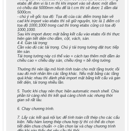
etabs để đơn vị là t.m thì khi import vào sẽ được một dầm
có chiều dài 5000mm nếu để là t.cm thì sẽ được 1 dầm dài
5000cm.
- chú ý về gốc tọa độ: Tọa độ của các điểm trong bản vẽ
cad khi import vào etabs thì sẽ giữ nguyên, tức là 1 điểm có
tọa độ 1000,1000 trong cad thì trong etabs cũng có tọa độ
1000,1000.
Sau khi import được mặt bằng kết cấu vào etabs rồi thì thực
hiện gán tiết diện cho dầm, cột, vách, sàn.
4.4. Gán tải trọng:
Cần vào đủ các tải trọng. Chú ý tải trọng tường đặt trực tiếp
lên sàn.
Tải trọng tường này có thể vào = cách tạo thêm một dầm ảo
chiều cao = chiều dày sàn, chiều rộng = bề rộng tường.
Thường thì nên lập mô hình tính toán cho một tầng trước rồi
sau đó mới nhân lên các tầng khác. Nếu mặt bằng các tầng
quá khác nhau thì đành phải import mặt bằng kết cấu và gán
tiết diện, tải trọng nhiều lần.
5. Trước khi chạy nên thực hiện automatic mesh shell. Chia
phần tử càng nhỏ thì kết quả càng chính xác nhưng thời
gian sẽ rất lâu.
6. Chạy chương trình.
7. Lấy các kết quả nội lực để tính toán cốt thép cho các cấu
kiện. Nếu hàm lượng thép chưa hợp lý thì có thể do chọn
tiết diện chưa chuẩn -> cần chọn lại và chạy chương trình
đến khi nào thấy đạt yêu cầu thì thôi.