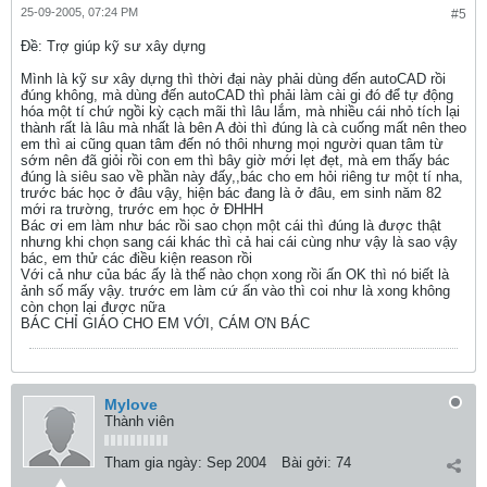
25-09-2005, 07:24 PM
#5
Ðề: Trợ giúp kỹ sư xây dựng
Mình là kỹ sư xây dựng thì thời đại này phải dùng đến autoCAD rồi
đúng không, mà dùng đến autoCAD thì phải làm cài gi đó để tự động
hóa một tí chứ ngồi kỳ cạch mãi thì lâu lắm, mà nhiều cái nhỏ tích lại
thành rất là lâu mà nhất là bên A đòi thì đúng là cà cuống mất nên theo
em thì ai cũng quan tâm đến nó thôi nhưng mọi người quan tâm từ
sớm nên đã giỏi rồi con em thì bây giờ mới lẹt đẹt, mà em thấy bác
đúng là siêu sao về phần này đấy,,bác cho em hỏi riêng tư một tí nha,
trước bác học ở đâu vậy, hiện bác đang là ở đâu, em sinh năm 82
mới ra trường, trước em học ở ĐHHH
Bác ơi em làm như bác rồi sao chọn một cái thì đúng là được thật
nhưng khi chọn sang cái khác thì cả hai cái cùng như vậy là sao vậy
bác, em thử các điều kiện reason rồi
Với cả như của bác ấy là thế nào chọn xong rồi ấn OK thì nó biết là
ảnh số mấy vậy. trước em làm cứ ấn vào thì coi như là xong không
còn chọn lại được nữa
BÁC CHỈ GIÁO CHO EM VỚI, CÁM ƠN BÁC
Mylove
Thành viên
Tham gia ngày:
Sep 2004
Bài gởi:
74