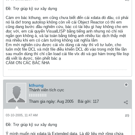
Ðề: Trợ giúp kỹ sư xây dựng
Cám ơn bác kthung, em cũng chưa biết đến cái xdata đó đâu, có phải
nó là dxf trong autolisp không còn về cái Object Reactor có thì em
cũng đang bước đầu nghiên cứu, bác có tài liệu gì hay không cho em
đọc với, em cái quyển VisualLISP bằng tiếng anh nhưng nó chỉ nói
ngắn gọn không à, vả lại toàn bằng tiếng anh nhiều lúc dịch thấy mệt
mà nhiều khi em có cảm tưởng không sát nghĩa lắm
Em mới nghiên cứu được cái vlx dùng cái này thì vô tư luôn, cho
luôn một file DCL và một file điều khiển DCL đó vào trong một file lần
sau muốn dùng thì chỉ cần load cái file vlx đó và gọi hàm trong file lisp
đã viết là được, tiện phết bác ạ
CÁM ƠN CÁC BÁC NHA
kthung
Thành viên tích cực
Tham gia ngày:
Aug 2005
Bài gởi:
117
03-10-2005, 11:47 AM
#9
Ðề: Trợ giúp kỹ sư xây dựng
Ý mình muốn nói xdata là Extended data. Là dữ liệu mở rộng chứa