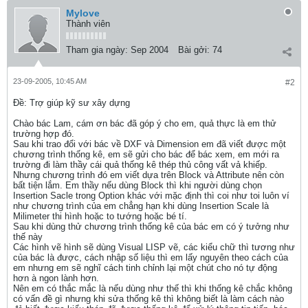
Mylove
Thành viên
Tham gia ngày:
Sep 2004
Bài gởi:
74
23-09-2005, 10:45 AM
#2
Ðề: Trợ giúp kỹ sư xây dựng
Chào bác Lam, cám ơn bác đã góp ý cho em, quả thực là em thử
trường hợp đó.
Sau khi trao đổi với bác về DXF và Dimension em đã viết được một
chương trình thống kê, em sẽ gửi cho bác để bác xem, em mới ra
trường đi làm thầy cái quả thống kê thép thủ công vất vả khiếp.
Nhưng chương trình đó em viết dựa trên Block và Attribute nên còn
bất tiện lắm. Em thầy nếu dùng Block thì khi người dùng chọn
Insertion Sacle trong Option khác với mặc định thì coi như toi luôn ví
như chương trình của em chẳng hạn khi dùng Insertion Scale là
Milimeter thi hình hoặc to tướng hoặc bé tí.
Sau khi dùng thử chương trình thống kê của bác em có ý tưởng như
thế này
Các hình vẽ hình sẽ dùng Visual LISP vẽ, các kiểu chữ thì tương như
của bác là được, cách nhập số liệu thì em lấy nguyên theo cách của
em nhưng em sẽ nghĩ cách tinh chỉnh lại một chút cho nó tự động
hơn à ngon lành hơn.
Nên em có thắc mắc là nếu dùng như thế thì khi thống kê chắc không
có vấn đề gì nhưng khi sửa thống kê thì không biết là làm cách nào