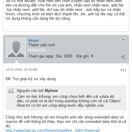
Sẽ có một wizard..xuất hiện anh chọn Expert sao đó nhấn Next-điền
tiên và đường dẫn cho file.vlx của anh, nhấn next,nhấn next, add file
.lsp nhấn next, add file .dcl sau đó nhấn next , anh tiếp tục và nhấn
finish, chương trình sẽ biên dịch thành file .vlx, anh tải file này có thể
sử dụng không cần dùng file dcl riêng.
thuer
Thành viên mới
Tham gia ngày:
Dec 2005
Bài gởi:
8
18-01-2006, 10:46 AM
#11
Ðề: Trợ giúp kỹ sư xây dựng
Nguyên văn bởi
Mylove
Cám ơn bác kthung, em cũng chưa biết đến cái xdata đó
đâu, có phải nó là dxf trong autolisp không còn về cái Object
Reactor có thì em cũng đang bước đầu nghiên cứu
Cũng như anh hthung nói em khuyên anh nên dùng extended data và
reactor để viết thống kê thép, theo em chỉ cần extended data thôi là sẽ
đủ,
http://www.ketcau.com/forum/showthre...light=thuercad