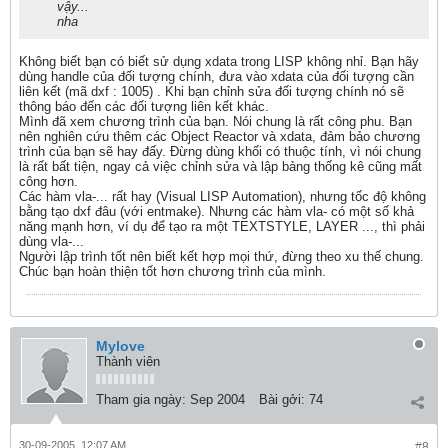
vậy...
nha
Không biết bạn có biết sử dụng xdata trong LISP không nhỉ. Bạn hãy
dùng handle của đối tượng chính, đưa vào xdata của đối tượng cần
liên kết (mã dxf : 1005) . Khi bạn chỉnh sửa đối tượng chính nó sẽ
thông báo đến các đối tượng liên kết khác.
Mình đã xem chương trình của bạn. Nói chung là rất công phu. Bạn
nên nghiên cứu thêm các Object Reactor và xdata, đảm bảo chương
trình của bạn sẽ hay đấy. Đừng dùng khối có thuộc tính, vì nói chung
là rất bất tiện, ngay cả việc chỉnh sửa và lập bảng thống kê cũng mất
công hơn.
Các hàm vla-... rất hay (Visual LISP Automation), nhưng tốc độ không
bằng tạo dxf đâu (với entmake). Nhưng các hàm vla- có một số khả
năng mạnh hơn, ví dụ để tạo ra một TEXTSTYLE, LAYER ..., thì phải
dùng vla-...
Người lập trình tốt nên biết kết hợp mọi thứ, đừng theo xu thế chung.
Chúc bạn hoàn thiện tốt hơn chương trình của mình.
Mylove
Thành viên
Tham gia ngày:
Sep 2004
Bài gởi:
74
30-09-2005, 12:07 AM
#8