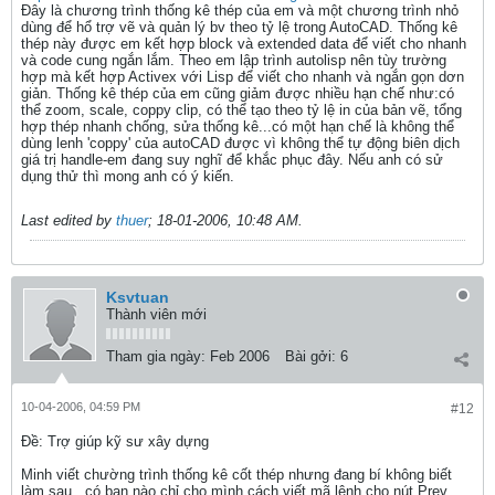
Đây là chương trình thống kê thép của em và một chương trình nhỏ
dùng để hổ trợ vẽ và quản lý bv theo tỷ lệ trong AutoCAD. Thống kê
thép này được em kết hợp block và extended data để viết cho nhanh
và code cung ngắn lắm. Theo em lập trình autolisp nên tùy trường
hợp mà kết hợp Activex với Lisp để viết cho nhanh và ngắn gọn dơn
giản. Thống kê thép của em cũng giảm được nhiều hạn chế như:có
thể zoom, scale, coppy clip, có thể tạo theo tỷ lệ in của bản vẽ, tổng
hợp thép nhanh chống, sửa thống kê...có một hạn chế là không thể
dùng lenh 'coppy' của autoCAD được vì không thể tự động biên dịch
giá trị handle-em đang suy nghĩ để khắc phục đây. Nếu anh có sử
dụng thử thì mong anh có ý kiến.
Last edited by
thuer
;
18-01-2006, 10:48 AM
.
Ksvtuan
Thành viên mới
Tham gia ngày:
Feb 2006
Bài gởi:
6
10-04-2006, 04:59 PM
#12
Ðề: Trợ giúp kỹ sư xây dựng
Minh viết chường trình thống kê cốt thép nhưng đang bí không biết
làm sau , có bạn nào chỉ cho mình cách viết mã lệnh cho nút Prev..