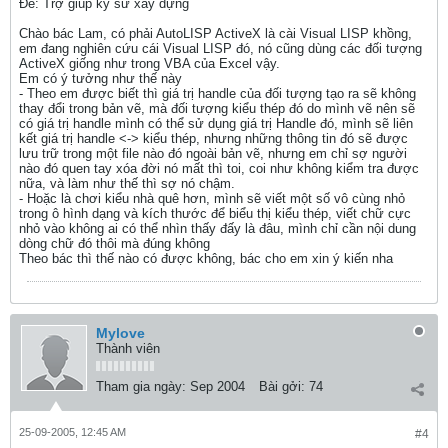
Ðề: Trợ giúp kỹ sư xây dựng
Chào bác Lam, có phải AutoLISP ActiveX là cài Visual LISP khồng,
em đang nghiên cứu cái Visual LISP đó, nó cũng dùng các đối tượng
ActiveX giống như trong VBA của Excel vậy.
Em có ý tưởng như thế này
- Theo em được biết thì giá trị handle của đối tượng tạo ra sẽ không
thay đổi trong bản vẽ, mà đối tượng kiểu thép đó do mình vẽ nên sẽ
có giá trị handle mình có thể sử dụng giá trị Handle đó, mình sẽ liên
kết giá trị handle <-> kiểu thép, nhưng những thông tin đó sẽ được
lưu trữ trong một file nào đó ngoài bản vẽ, nhưng em chỉ sợ người
nào đó quen tay xóa đời nó mất thì toi, coi như không kiểm tra được
nữa, và làm như thế thì sợ nó chậm.
- Hoặc là chơi kiểu nhà quê hơn, mình sẽ viết một số vô cùng nhỏ
trong ô hình dạng và kích thước để biểu thị kiểu thép, viết chữ cực
nhỏ vào không ai có thể nhìn thấy đấy là đâu, mình chỉ cần nội dung
dòng chữ đó thôi mà đúng không
Theo bác thì thế nào có được không, bác cho em xin ý kiến nha
Mylove
Thành viên
Tham gia ngày:
Sep 2004
Bài gởi:
74
25-09-2005, 12:45 AM
#4