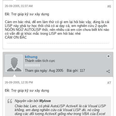
26-09-2005, 01:07 AM
#6
Ðề: Trợ giúp kỹ sư xây dựng
Cám ơn bác nhá, để em làm thử có gì em lại hỏi bác vậy, đúng là cái
LISP này phải tự học thôi chả có ai dạy cả, em nghiên cứu 2 quyển
NGÔN NGỮ AUTOLISP thôi, nên nhiều cái em còn chưa biết khi nào
có vấn đề gì khúc mắc trong LISP em hỏi bác nhé
CÁM ƠN BÁC
kthung
Thành viên tích cực
Tham gia ngày:
Aug 2005
Bài gởi:
117
26-09-2005, 12:35 PM
#7
Ðề: Trợ giúp kỹ sư xây dựng
Nguyên văn bởi
Mylove
Chào bác Lam, có phải AutoLISP ActiveX là cài Visual LISP
khồng, em đang nghiên cứu cái Visual LISP đó, nó cũng
dùng các đối tượng ActiveX giống như trong VBA của Excel