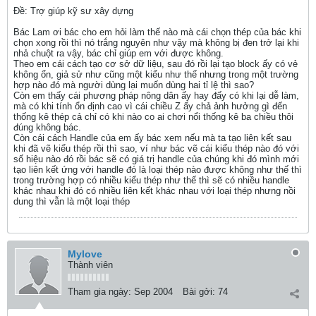
Ðề: Trợ giúp kỹ sư xây dựng
Bác Lam ơi bác cho em hỏi làm thế nào mà cái chọn thép của bác khi
chọn xong rồi thì nó trắng nguyên như vậy mà không bị đen trở lại khi
nhả chuột ra vậy, bác chỉ giúp em với được không.
Theo em cái cách tạo cơ sở dữ liệu, sau đó rồi lại tạo block ấy có vẻ
không ổn, giả sử như cũng một kiểu như thế nhưng trong một trường
hợp nào đó mà người dùng lại muốn dùng hai tỉ lệ thì sao?
Còn em thấy cái phương pháp nông dân ấy hay đấy có khi lại dễ làm,
mà có khi tính ổn định cao vì cái chiều Z ấy chả ảnh hưởng gì đến
thống kê thép cả chỉ có khi nào co ai chơi nổi thống kê ba chiều thôi
đúng không bác.
Còn cái cách Handle của em ấy bác xem nếu mà ta tạo liên kết sau
khi đã vẽ kiểu thép rồi thì sao, ví như bác vẽ cái kiểu thép nào đó với
số hiệu nào đó rồi bác sẽ có giá trị handle của chúng khi đó mình mới
tạo liên kết ứng với handle đó là loại thép nào được không như thế thì
trong trường hợp có nhiều kiểu thép như thế thì sẽ có nhiều handle
khác nhau khi đó có nhiều liên kết khác nhau với loại thép nhưng nồi
dung thì vẫn là một loại thép
Mylove
Thành viên
Tham gia ngày:
Sep 2004
Bài gởi:
74