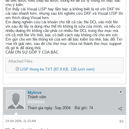
đẻ biết được kiểu thép đã được thống kê để xử lý thông tin tiếp, bác
cho ý kiến.
Em thấy cái Visual LISP hay lắm bác ạ không biết là nó với DXF thì
cái nào nhanh hơn, nhưng sau khi nghiên cứu DXF và Visual LISP thì
em thích dùng Visual hơn.
Em đang nghiên cứu cái khoản cho tất cả các file DCL vào một file
vlx sau đó lấy ra dùng như thế thì không bị sửa của mình, và nếu có
nhiều dialog thì không cần phải có nhiều file DCL trong thư mục mà
chỉ cầ một file Vlx thôi, bác có biết cách này không chỉ cho em với.
Em gửi cho em file thông kê của em để bác kiểm tra nhé, bác đổi Txt-
>rar rồi giải nén, sau đó cho thư mục chứa nó thành thư mục support
rồi gõ tk để dùng thôi.
CÁM ƠN SỰ GÓP Ý CỦA BÁC
Attached Files
LISP thong ke.TXT
(87.8 KB, 136 lượt xem)
Mylove
Thành viên
Tham gia ngày:
Sep 2004
Bài gởi:
74
24-09-2005, 11:33 AM
#3