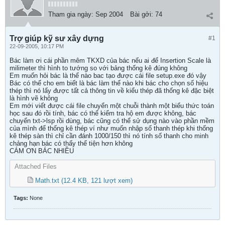
Tham gia ngày:
Sep 2004
Bài gởi:
74
Trợ giúp kỹ sư xây dựng
#1
22-09-2005, 10:17 PM
Bác làm ơi cái phần mêm TKXD của bác nếu ai để Insertion Scale là
milimeter thì hình to tướng so với bảng thống kê đúng không
Em muốn hỏi bác là thể nào bac tạo được cái file setup.exe đó vậy
Bác có thể cho em biết là bác làm thế nào khi bác cho chọn số hiệu
thép thì nó lấy được tất cả thông tin về kiểu thép đã thống kê đặc biệt
là hình vẽ không
Em mới viết được cái file chuyển một chuỗi thành một biểu thức toán
học sau đó rồi tính, bác có thể kiểm tra hộ em được không, bác
chuyển txt->lsp rồi dùng, bác cũng có thể sử dụng nào vào phần mềm
của mình để thống kê thép ví như muốn nhập số thanh thép khi thống
kê thép sàn thì chỉ cần đánh 1000/150 thì nó tính số thanh cho minh
chảng hạn bác có thấy thể tiện hơn không
CÁM ƠN BÁC NHIỀU
Attached Files
Math.txt
(12.4 KB, 121 lượt xem)
Tags:
None