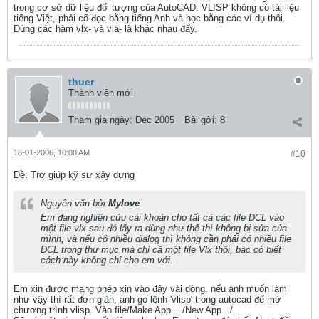
trong cơ sở dữ liệu đối tượng của AutoCAD. VLISP không có tài liệu
tiếng Việt, phải cố đọc bằng tiếng Anh và học bằng các ví dụ thôi.
Dùng các hàm vlx- và vla- là khác nhau đấy.
thuer
Thành viên mới
Tham gia ngày:
Dec 2005
Bài gởi:
8
18-01-2006, 10:08 AM
#10
Ðề: Trợ giúp kỹ sư xây dựng
Nguyên văn bởi
Mylove
Em đang nghiên cứu cái khoản cho tất cả các file DCL vào
một file vlx sau đó lấy ra dùng như thế thì không bị sửa của
mình, và nếu có nhiều dialog thì không cần phải có nhiều file
DCL trong thư mục mà chỉ cầ một file Vlx thôi, bác có biết
cách này không chỉ cho em với.
Em xin được mạng phép xin vào đây vài dòng. nếu anh muốn làm
như vậy thì rất đơn giản, anh go lệnh 'vlisp' trong autocad để mở
chương trình vlisp. Vào file/Make App..../New App.../