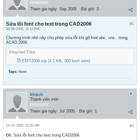
Tham gia ngày:
Sep 2005
Bài gởi:
3
Sửa lỗi font cho text trong CAD2006
#1
30-09-2005, 11:11 PM
Chương trình nhỏ này cho phép sửa lỗi khi gõ font abc, vns.. trong
ACAD 2006
Attached Files
EDIT2006.zip
(4.2 KB, 300 lượt xem)
Tags:
None
khách
Thành viên mới
Tham gia ngày:
Jul 2005
Bài gởi:
1
14-10-2005, 10:32 AM
#2
Ðề: Sửa lỗi font cho text trong CAD2006