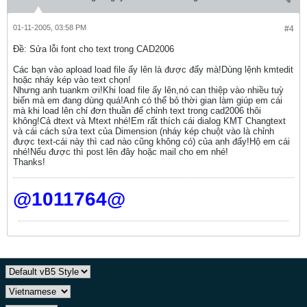
01-11-2005, 03:58 PM
#4
Ðề: Sửa lỗi font cho text trong CAD2006
Các bạn vào apload load file ấy lên là được đấy mà!Dùng lệnh kmtedit
hoặc nháy kép vào text chọn!
Nhưng anh tuankm ơi!Khi load file ấy lên,nó can thiệp vào nhiều tuỳ
biến mà em đang dùng quá!Anh có thể bỏ thời gian làm giúp em cái
mà khi load lên chỉ đơn thuần để chỉnh text trong cad2006 thôi
không!Cả dtext và Mtext nhé!Em rất thích cái dialog KMT Changtext
và cái cách sửa text của Dimension (nháy kép chuột vào là chỉnh
được text-cái này thì cad nào cũng không có) của anh đấy!Hộ em cái
nhé!Nếu được thì post lên đây hoặc mail cho em nhé!
Thanks!
@1011764@