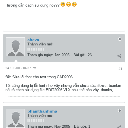
Hướng dẫn cách sử dụng nó???
cheva
Thành viên mới
Tham gia ngày:
Jan 2005
Bài gởi:
26
24-10-2005, 04:37 PM
#3
Ðề: Sửa lỗi font cho text trong CAD2006
Tôi cũng đang bị lỗi font như vậy nhưng vẫn chưa sửa được, tuankm
nói rõ cách sử dụng file EDIT2006.VLX như thế nào vây. thanks,
phamthanhnha
Thành viên mới
Tham gia ngày:
Nov 2005
Bài gởi:
1