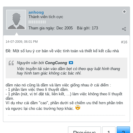
anhosg
Thành viên tích cực
Tham gia ngày:
Dec 2005
Bài gởi:
173
14-07-2009, 06:01 PM
#16
Ðề: Một số lưu ý cơ bản về việc tính toán và thiết kế kết cấu nhà
Nguyên văn bởi
CongCuong
Việc truyền tải sàn vào dầm bẹt có theo quy luật hình thang
hay hình tam giác không các bác nhỉ.
dầm nào nó cũng là dầm và làm việc giống nhau ở cái điểm :
- 1 phần làm việc theo lí thuyết dầm.
- 1 phần (nút, vị trí đặt tải, liên kết, ...) làm việc không theo lí thuyết
dầm.
Ví dụ như cái dầm "cao", phần dưới sẽ chiếm ưu thế hơn phần trên
và ngược lại cho các trường hợp khác.