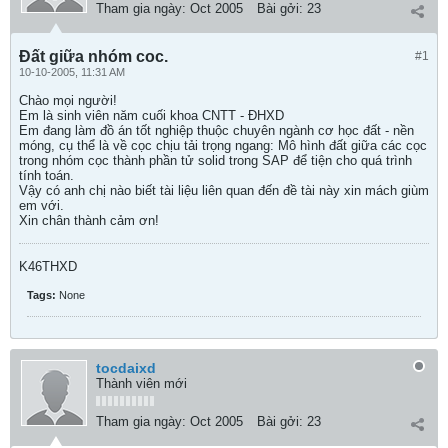
Tham gia ngày:
Oct 2005
Bài gởi:
23
Đất giữa nhóm coc.
#1
10-10-2005, 11:31 AM
Chào mọi người!
Em là sinh viên năm cuối khoa CNTT - ĐHXD
Em đang làm đồ án tốt nghiệp thuộc chuyên ngành cơ học đất - nền
móng, cụ thể là về cọc chịu tải trọng ngang: Mô hình đất giữa các cọc
trong nhóm cọc thành phần tử solid trong SAP để tiện cho quá trình
tính toán.
Vậy có anh chị nào biết tài liệu liên quan đến đề tài này xin mách giùm
em với.
Xin chân thành cảm ơn!
K46THXD
Tags:
None
tocdaixd
Thành viên mới
Tham gia ngày:
Oct 2005
Bài gởi:
23