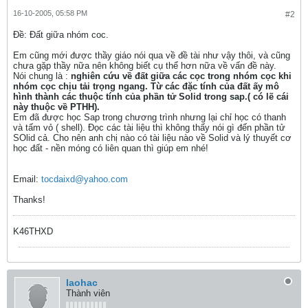
16-10-2005, 05:58 PM
#2
Ðề: Đất giữa nhóm coc.
Em cũng mới được thầy giáo nói qua về đề tài như vậy thôi, và cũng
chưa gặp thầy nữa nên không biết cụ thể hơn nữa về vấn đề này.
Nói chung là :
nghiên cứu về đất giữa các cọc trong nhóm cọc khi
nhóm cọc chịu tải trọng ngang. Từ các đặc tính của đất ấy mô
hình thành các thuộc tính của phần tử Solid trong sap.( có lẽ cái
này thuộc về PTHH).
Em đã được học Sap trong chương trình nhưng lại chỉ học có thanh
và tấm vỏ ( shell). Đọc các tài liệu thì không thấy nói gì đến phần tử
SOlid cả. Cho nên anh chị nào có tài liệu nào về Solid và lý thuyết cơ
học đất - nền móng có liên quan thì giúp em nhé!
Email:
tocdaixd@yahoo.com
Thanks!
K46THXD
laohac
Thành viên