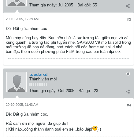
Tham gia ngày:
Jul 2005
Bài gởi:
55
20-10-2005, 12:39 AM
#3
Ðề: Đất giữa nhóm coc.
Món này cũng hay đấy. Bạn nên nhớ là sự tương tác giữa cọc và đất
xung quanh là tương tác phi tuyến nhé. SAP2000 V9 mô tả solid trong
môi trường đồ họa dể dàng, nhớ cách nối các frame và soilid nhé...
bạn đọc thêm cuốn phương pháp FEM trong các bài toán địa-cơ.
tocdaixd
Thành viên mới
Tham gia ngày:
Oct 2005
Bài gởi:
23
20-10-2005, 11:43 AM
#4
Ðề: Đất giữa nhóm coc.
Rất cám ơn mọi người đã giúp đỡ!
( Khi nào..công thành danh toại em sẽ...báo đáp!
) )