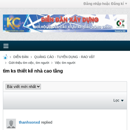
Đăng nhập hoặc Đăng kí
DIỄN ĐÀN
QUẢNG CÁO - TUYỂN DỤNG - RAO VẶT
Giới thiệu tìm việc, tìm người
Việc tìm người
tìm ks thiết kế nhà cao tầng
Lọc
thanhsonxd
replied