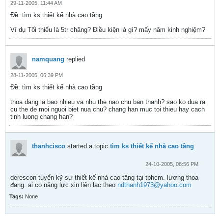
29-11-2005, 11:44 AM
Ðề: tìm ks thiết kế nhà cao tầng
Ví dụ Tối thiểu là 5tr chăng? Điều kiện là gì? mấy năm kinh nghiệm?
namquang
replied
28-11-2005, 06:39 PM
Ðề: tìm ks thiết kế nhà cao tầng
thoa dang la bao nhieu va nhu the nao chu ban thanh? sao ko dua ra
cu the de moi nguoi biet nua chu? chang han muc toi thieu hay cach
tinh luong chang han?
thanhcisco
started a topic
tìm ks thiết kế nhà cao tầng
24-10-2005, 08:56 PM
derescon tuyển kỹ sư thiết kế nhà cao tâng tại tphcm. lương thoa
đang. ai co năng lực xin liên lạc theo
ndthanh1973@yahoo.com
Tags:
None