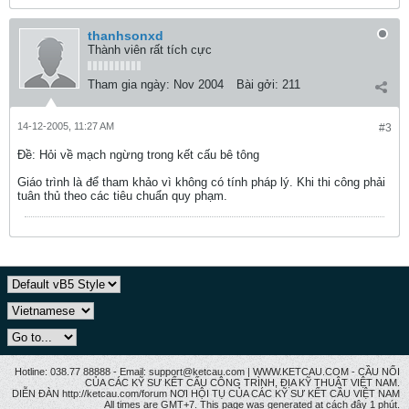
thanhsonxd
Thành viên rất tích cực
Tham gia ngày:
Nov 2004
Bài gởi:
211
14-12-2005, 11:27 AM
#3
Ðề: Hỏi về mạch ngừng trong kết cấu bê tông
Giáo trình là để tham khảo vì không có tính pháp lý. Khi thi công phải
tuân thủ theo các tiêu chuẩn quy phạm.
Hotline: 038.77 88888 - Email: support@ketcau.com | WWW.KETCAU.COM - CẦU NỐI
CỦA CÁC KỸ SƯ KẾT CẤU CÔNG TRÌNH, ĐỊA KỸ THUẬT VIỆT NAM.
DIỄN ĐÀN http://ketcau.com/forum NƠI HỘI TỤ CỦA CÁC KỸ SƯ KẾT CÂU VIỆT NAM
All times are GMT+7. This page was generated at cách đây 1 phút.