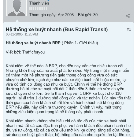
Thành viên
Tham gia ngày:
Apr 2005
Bài gởi:
30
Hệ thống xe buýt nhanh (Bus Rapid Transit)
#1
03-11-2005, 11:28 AM
Hệ thống xe buýt nhanh BRP
( Phần 1- Giới thiệu)
Viết bởi: Trafficforyou
Khái niệm về thế nào là BRP, cho đến nay vẫn còn nhiều tranh cãi.
Nhưng khởi thuỷ của nó xuất phát từ nứoc Mỹ trong một mong muốn
có thêm một hệ phương tiện gaio thong công cộng vừa có sức
chuyên chở lớn, sạch đẹp như các xe điện bánh sắt hoặc metro, lại
vừa có tính cơ động cao nhu xe buýt. Chính vì thế hệ thống BRP
thường bố trí các xe buýt nối dài 2 thân đến 3 thân có sức chuyên
sức chuyên chở lớn. Sẽ là thảm hoạ với 1 BRP xe buýt chở 110
người lại đi trên 1 đường phố đông đúc và tắc nghẽn. Lúc này tổn thất
thời gian của hành khách sẽ rất lớn và hành khách sẽ không dùng
BRP nếu điều này diễn ra thương xuyên. Chính vì vậy, một trong
những điều kiện quan trọng là hệ thống này phải nhanh.
Khái niệm nhanh không nên hiểu chỉ có tốc độ của các xe buýt phải
nhanh mà tất cả các đặc tính phục vụ hành khách đều phai nhanh như
thu vé tự động, tất cả cá cửa đêu mở khi xe dừng, tăng số cửa hông,
sử dụng xe buýt gầm thấp, hệ thống cầu dẫn cho người tàn tật lên xe,