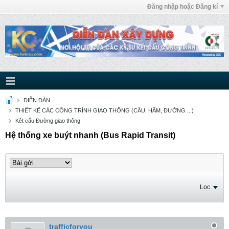
Đăng nhập hoặc Đăng kí
DIỄN ĐÀN
THIẾT KẾ CÁC CÔNG TRÌNH GIAO THÔNG (CẦU, HẦM, ĐƯỜNG ...)
Kêt cấu Đường giao thông
Hệ thống xe buýt nhanh (Bus Rapid Transit)
Lọc
trafficforyou