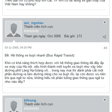
Theo bạn thì có phù hợp với các TP lớn có rất đông xe gắn máy của
Việt Nam hay không?
arc_ngotau
Thành viên tích cực
Tham gia ngày:
Oct 2005
Bài gởi:
171
03-11-2005, 04:26 PM
#3
Ðề: Hệ thống xe buýt nhanh (Bus Rapid Transit)
Khó có khả năng thích hợp được với hệ thống giao thông đã đầy ắp
xe máy của Hà nội. nếu hình thành một tuyến xe buýt như vậy trên
đường phố Láng Hạ-Giảng võ... trong nay mai thì đành phải cắt một
phần đường ra làm đường riêng cho xe buýt rồi, lại còn được ưu tiên
khi qua ngã tư nữa, không hiểu sẽ phân luồng giao thông qua ngã tư
như nào đây?
kthung
Thành viên tích cực