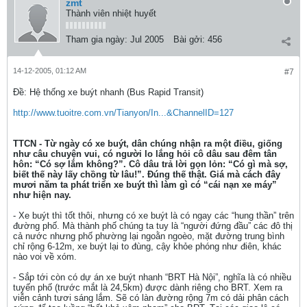
zmt
Thành viên nhiệt huyết
Tham gia ngày:
Jul 2005
Bài gởi:
456
14-12-2005, 01:12 AM
#7
Ðề: Hệ thống xe buýt nhanh (Bus Rapid Transit)
http://www.tuoitre.com.vn/Tianyon/In...&ChannelID=127
TTCN - Từ ngày có xe buýt, dân chúng nhận ra một điều, giống
như câu chuyện vui, có người lo lắng hỏi cô dâu sau đêm tân
hôn: “Có sợ lắm không?”. Cô dâu trả lời gọn lỏn: “Có gì mà sợ,
biết thế này lấy chồng từ lâu!”. Đúng thế thật. Giá mà cách đây
mươi năm ta phát triển xe buýt thì làm gì có “cái nạn xe máy”
như hiện nay.
- Xe buýt thì tốt thôi, nhưng có xe buýt là có ngay các “hung thần” trên
đường phố. Mà thành phố chúng ta tuy là “người đứng đầu” các đô thị
cả nước nhưng phố phường lại ngoằn ngoèo, mặt đường trung bình
chỉ rộng 6-12m, xe buýt lại to đùng, cậy khỏe phóng như điên, khác
nào voi về xóm.
- Sắp tới còn có dự án xe buýt nhanh “BRT Hà Nội”, nghĩa là có nhiều
tuyến phố (trước mắt là 24,5km) được dành riêng cho BRT. Xem ra
viễn cảnh tươi sáng lắm. Sẽ có làn đường rộng 7m có dải phân cách