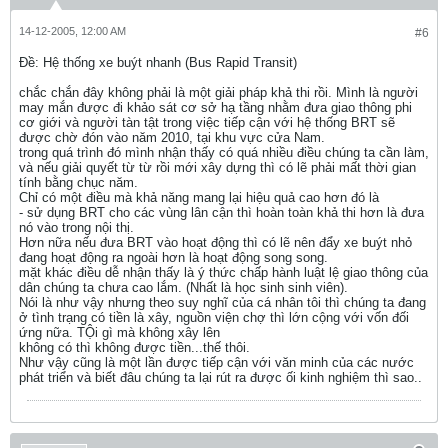
14-12-2005, 12:00 AM
#6
Ðề: Hệ thống xe buýt nhanh (Bus Rapid Transit)
chắc chắn đây không phải là một giải pháp khả thi rồi. Mình là người
may mắn được đi khảo sát cơ sở hạ tầng nhằm đưa giao thông phi
cơ giới và người tàn tật trong việc tiếp cận với hệ thống BRT sẽ
được chờ đón vào năm 2010, tại khu vực cửa Nam.
trong quá trình đó mình nhận thấy có quá nhiều điều chúng ta cần làm,
và nếu giải quyết từ từ rồi mới xây dựng thì có lẽ phải mất thời gian
tính bằng chục năm.
Chỉ có một điều mà khả năng mang lại hiệu quả cao hơn đó là
- sử dụng BRT cho các vùng lân cận thì hoàn toàn khả thi hơn là đưa
nó vào trong nội thị.
Hơn nữa nếu đưa BRT vào hoạt động thì có lẽ nên đẩy xe buýt nhỏ
đang hoạt động ra ngoài hơn là hoạt động song song.
mặt khác điều dễ nhận thấy là ý thức chấp hành luật lệ giao thông của
dân chúng ta chưa cao lắm. (Nhất là học sinh sinh viên).
Nói là như vậy nhưng theo suy nghĩ của cá nhân tôi thì chúng ta đang
ở tình trạng có tiền là xây, nguồn viện chợ thì lớn cộng với vốn đối
ứng nữa. TỘi gì mà không xây lên
không có thì không được tiền...thế thôi.
Như vậy cũng là một lần được tiếp cận với văn minh của các nước
phát triển và biết đâu chúng ta lại rút ra được ối kinh nghiệm thì sao..