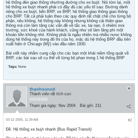
hệ thống đèn giao thông nhường đường cho xe buýt. Nói tóm lại, một
hệ thống xe buýt nhanh phải có đầy đủ các yếu tố sau: Đường dành
riêng cho xe buýt, bến BRP, xe BRP, hệ thống giao thông giao thông
cho BRP. Tất cả phải tuân theo các quy định rất chặt chẽ cho từng bộ
phận, nêu không, hệ thống này không nhưng không cải thiện giao
thông mà còn làm tăng các vấn đề về tắc xe, tai nạn, ô nhiêm moi
trường, sức khoẻ của hành khách, cũng như sẽ làm lãng phí một
khoản tiền không nhỏ. Không phải là ngẫu nhiên mà nhiều nưoc không
dùng hệ thống này trong đô thị của họ, mặc dù hệ thống BRP đầu tiên
xuất hiện ở Chicago (Mỹ) vào đầu năm 1930.
Bài viết này nhằm cung cấp cho các bạn một khái niệm tổng quát về
BRP, các bài sau sẽ cụ thể về từng bộ phạn trong 1 hệ thống BRP
Tags:
None
thanhsonxd
Thành viên rất tích cực
Tham gia ngày:
Nov 2004
Bài gởi:
211
03-11-2005, 11:39 AM
#2
Ðề: Hệ thống xe buýt nhanh (Bus Rapid Transit)