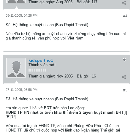
Tham gia ngày:
Aug 2005
Bài gởi:
117
03-11-2005, 04:28 PM
#4
Ðề: Hệ thống xe buýt nhanh (Bus Rapid Transit)
Nếu đầu tư hệ thống xe buýt nhanh với đường chạy riêng trên cao thì
giá thành cũng rẻ, vẫn phù hợp với Việt Nam.
kidsportno1
Thành viên mới
Tham gia ngày:
Nov 2005
Bài gởi:
16
27-11-2005, 08:58 PM
#5
Ðề: Hệ thống xe buýt nhanh (Bus Rapid Transit)
em xin quote 1 bài về BRT trên báo Lao động:
HĐND TP HN nhất trí triển khai thí điểm 2 tuyến buýt nhanh BRT
[I]
[B][U]
Vừa qua tại trụ sở HĐND TP, đồng chí Phùng Hữu Phú - Chủ tịch
HĐND TP đã chủ trì cuộc họp với lãnh đạo Ngân hàng Thế giới tại