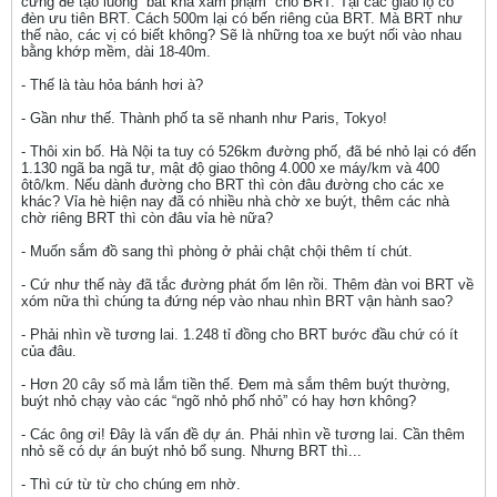
cứng để tạo luồng “bất khả xâm phạm” cho BRT. Tại các giao lộ có
đèn ưu tiên BRT. Cách 500m lại có bến riêng của BRT. Mà BRT như
thế nào, các vị có biết không? Sẽ là những toa xe buýt nối vào nhau
bằng khớp mềm, dài 18-40m.
- Thế là tàu hỏa bánh hơi à?
- Gần như thế. Thành phố ta sẽ nhanh như Paris, Tokyo!
- Thôi xin bố. Hà Nội ta tuy có 526km đường phố, đã bé nhỏ lại có đến
1.130 ngã ba ngã tư, mật độ giao thông 4.000 xe máy/km và 400
ôtô/km. Nếu dành đường cho BRT thì còn đâu đường cho các xe
khác? Vỉa hè hiện nay đã có nhiều nhà chờ xe buýt, thêm các nhà
chờ riêng BRT thì còn đâu vỉa hè nữa?
- Muốn sắm đồ sang thì phòng ở phải chật chội thêm tí chút.
- Cứ như thế này đã tắc đường phát ốm lên rồi. Thêm đàn voi BRT về
xóm nữa thì chúng ta đứng nép vào nhau nhìn BRT vận hành sao?
- Phải nhìn về tương lai. 1.248 tỉ đồng cho BRT bước đầu chứ có ít
của đâu.
- Hơn 20 cây số mà lắm tiền thế. Đem mà sắm thêm buýt thường,
buýt nhỏ chạy vào các “ngõ nhỏ phố nhỏ” có hay hơn không?
- Các ông ơi! Đây là vấn đề dự án. Phải nhìn về tương lai. Cần thêm
nhỏ sẽ có dự án buýt nhỏ bổ sung. Nhưng BRT thì...
- Thì cứ từ từ cho chúng em nhờ.