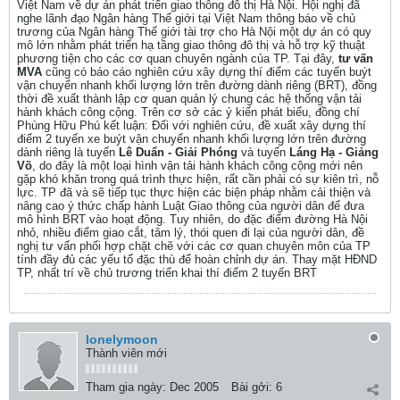
Việt Nam về dự án phát triển giao thông đô thị Hà Nội. Hội nghị đã
nghe lãnh đạo Ngân hàng Thế giới tại Việt Nam thông báo về chủ
trương của Ngân hàng Thế giới tài trợ cho Hà Nội một dự án có quy
mô lớn nhằm phát triển hạ tầng giao thông đô thị và hỗ trợ kỹ thuật
phương tiện cho các cơ quan chuyên ngành của TP. Tại đây,
tư vấn
MVA
cũng có báo cáo nghiên cứu xây dựng thí điểm các tuyến buýt
vận chuyển nhanh khối lượng lớn trên đường dành riêng (BRT), đồng
thời đề xuất thành lập cơ quan quản lý chung các hệ thống vận tải
hành khách công cộng. Trên cơ sở các ý kiến phát biểu, đồng chí
Phùng Hữu Phú kết luận: Đối với nghiên cứu, đề xuất xây dựng thí
điểm 2 tuyến xe buýt vận chuyển nhanh khối lượng lớn trên đường
dành riêng là tuyến
Lê Duẩn - Giải Phóng
và tuyến
Láng Hạ - Giảng
Võ
, do đây là một loại hình vận tải hành khách công cộng mới nên
gặp khó khăn trong quá trình thực hiện, rất cần phải có sự kiên trì, nỗ
lực. TP đã và sẽ tiếp tục thực hiện các biện pháp nhằm cải thiện và
nâng cao ý thức chấp hành Luật Giao thông của người dân để đưa
mô hình BRT vào hoạt động. Tuy nhiên, do đặc điểm đường Hà Nội
nhỏ, nhiều điểm giao cắt, tâm lý, thói quen đi lại của người dân, đề
nghị tư vấn phối hợp chặt chẽ với các cơ quan chuyên môn của TP
tính đầy đủ các yếu tố đặc thù để hoàn chỉnh dự án. Thay mặt HĐND
TP, nhất trí về chủ trương triển khai thí điểm 2 tuyến BRT
lonelymoon
Thành viên mới
Tham gia ngày:
Dec 2005
Bài gởi:
6