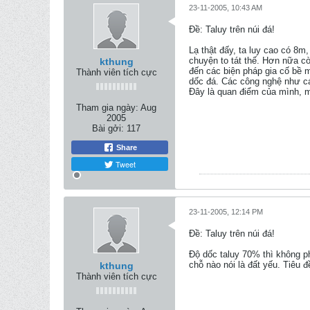
23-11-2005, 10:43 AM
Ðề: Taluy trên núi đá!
Lạ thật đấy, ta luy cao có 8m,
chuyện to tát thế. Hơn nữa cò
kthung
đến các biện pháp gia cố bề 
Thành viên tích cực
dốc đá. Các công nghệ như các 
Đây là quan điểm của mình, m
Tham gia ngày:
Aug
2005
Bài gởi:
117
Share
Tweet
23-11-2005, 12:14 PM
Ðề: Taluy trên núi đá!
Độ dốc taluy 70% thì không p
chỗ nào nói là đất yếu. Tiêu đ
kthung
Thành viên tích cực