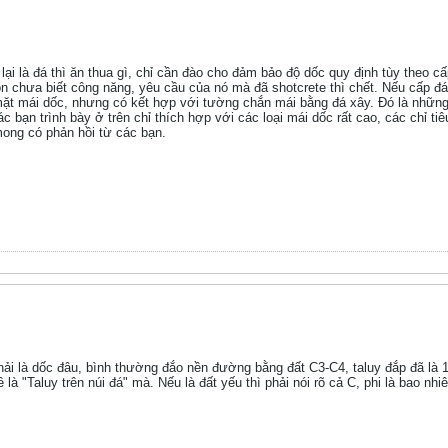
 lại là đá thì ăn thua gì, chỉ cần đào cho đảm bảo độ dốc quy định tùy theo cấ
n chưa biết công năng, yêu cầu của nó mà đã shotcrete thì chết. Nếu cấp đá t
mặt mái dốc, nhưng có kết hợp với tường chắn mái bằng đá xây. Đó là những 
bạn trình bày ở trên chỉ thích hợp với các loại mái dốc rất cao, các chỉ tiê
ong có phản hồi từ các bạn.
hải là dốc đâu, bình thường đắo nền đường bằng đất C3-C4, taluy đắp đã là 
ề là "Taluy trên núi đá" mà. Nếu là đất yếu thì phải nói rõ cả C, phi là bao nhi