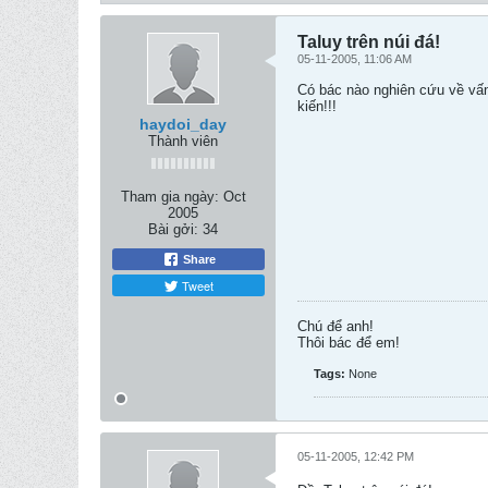
Taluy trên núi đá!
05-11-2005, 11:06 AM
Có bác nào nghiên cứu về vấn
kiến!!!
haydoi_day
Thành viên
Tham gia ngày:
Oct
2005
Bài gởi:
34
Share
Tweet
Chú để anh!
Thôi bác để em!
Tags:
None
05-11-2005, 12:42 PM