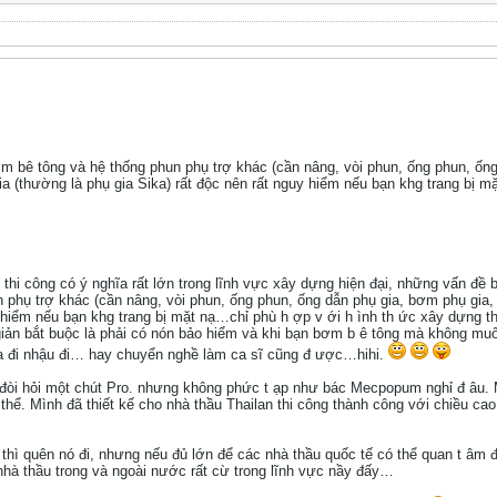
 bê tông và hệ thống phun phụ trợ khác (cần nâng, vòi phun, ống phun, ống 
ia (thường là phụ gia Sika) rất độc nên rất nguy hiểm nếu bạn khg trang bị mặ
bị thi công có ý nghĩa rất lớn trong lĩnh vực xây dựng hiện đại, những vấn 
phụ trợ khác (cần nâng, vòi phun, ống phun, ống dẫn phụ gia, bơm phụ gia, 
y hiểm nếu bạn khg trang bị mặt nạ…chỉ phù h ợp v ới h ình th ức xây dựng t
 giản bắt buộc là phải có nón bảo hiểm và khi bạn bơm b ê tông mà không mu
a đi nhậu đi… hay chuyển nghề làm ca sĩ cũng đ ược…hihi.
 đòi hỏi một chút Pro. nhưng không phức t ạp như bác Mecpopum nghỉ đ âu. M
thể. Mình đã thiết kế cho nhà thầu Thailan thi công thành công với chiều ca
thì quên nó đi, nhưng nếu đủ lớn để các nhà thầu quốc tế có thể quan t âm 
hà thầu trong và ngoài nước rất cừ trong lĩnh vực nầy đấy…