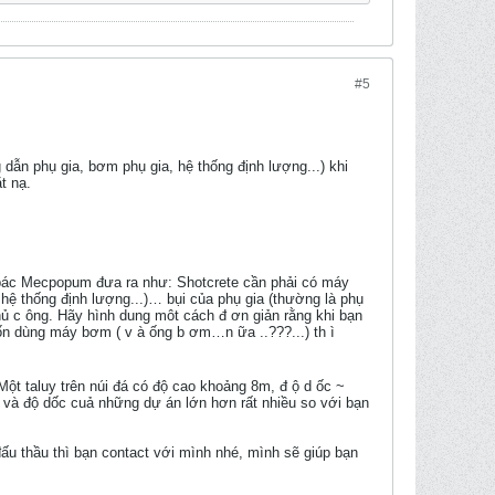
#5
dẫn phụ gia, bơm phụ gia, hệ thống định lượng...) khi
t nạ.
đề bác Mecpopum đưa ra như: Shotcrete cần phải có máy
hệ thống định lượng...)… bụi của phụ gia (thường là phụ
hủ c ông. Hãy hình dung môt cách đ ơn giản rằng khi bạn
ốn dùng máy bơm ( v à ống b ơm…n ữa ..???...) th ì
ột taluy trên núi đá có độ cao khoảng 8m, đ ộ d ốc ~
o và độ dốc cuả những dự án lớn hơn rất nhiều so với bạn
đấu thầu thì bạn contact với mình nhé, mình sẽ giúp bạn