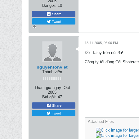
2005
Bài gởi:
10
Share
Tweet
18-11-2005, 06:00 PM
Ðề: Taluy trên núi đá!
Công ty tôi dùng Cái Shotcret
nguyentonviet
Thành viên
Tham gia ngày:
Oct
2005
Bài gởi:
47
Share
Tweet
Attached Files