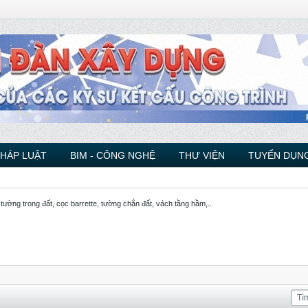
PHÁP LUẬT
BIM - CÔNG NGHỆ
THƯ VIỆN
TUYỂN DỤNG
 tường trong đất, cọc barrette, tường chắn đất, vách tầng hầm,..