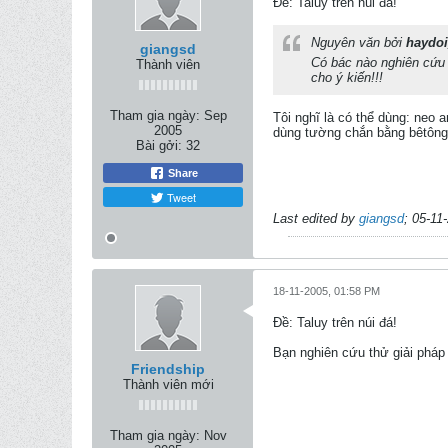
Ðề: Taluy trên núi đá!
Nguyên văn bởi
haydo
giangsd
Có bác nào nghiên cứu 
Thành viên
cho ý kiến!!!
Tham gia ngày:
Sep
Tôi nghĩ là có thể dùng: neo 
2005
dùng tường chắn bằng bêtông
Bài gởi:
32
Share
Tweet
Last edited by
giangsd
;
05-11
18-11-2005, 01:58 PM
Ðề: Taluy trên núi đá!
Bạn nghiên cứu thử giải pháp
Friendship
Thành viên mới
Tham gia ngày:
Nov