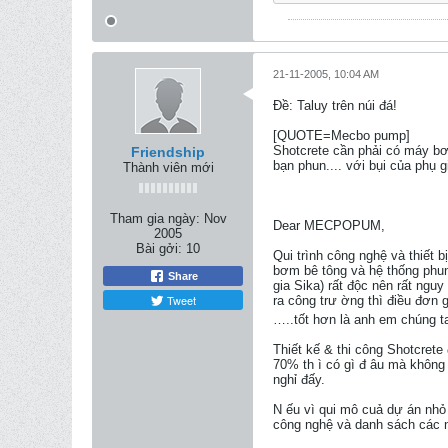
21-11-2005, 10:04 AM
Ðề: Taluy trên núi đá!
[QUOTE=Mecbo pump]
Shotcrete cần phải có máy bơm
Friendship
bạn phun.... với bụi của phụ g
Thành viên mới
Tham gia ngày:
Nov
Dear MECPOPUM,
2005
Bài gởi:
10
Qui trình công nghệ và thiết 
bơm bê tông và hệ thống phun 
Share
gia Sika) rất độc nên rất ngu
Tweet
ra công trư ờng thì điều đơn
…..tốt hơn là anh em chúng t
Thiết kế & thi công Shotcrete
70% th ì có gì đ âu mà không 
nghỉ đấy.
N ếu vì qui mô cuả dự án nhỏ 
công nghệ và danh sách các n