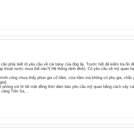
cần phải biết rõ yêu cầu về cái taluy của ôbg ấy. Trước hết đã kiểm tra ổn đị
p thoát nước mưa thế nào?( Hệ thống rãnh đỉnh). Có yêu cầu về mỹ quan hay 
nh cũng chưa thấy phun gia cố hầm, cửa hầm mà không có phụ gia, chắc ph
gia).
ề phòng xói lở bề mặt đồng thời đảm bảo yêu cầu mỹ quan bằng cách xây cá
cảng Tiên Sa,...