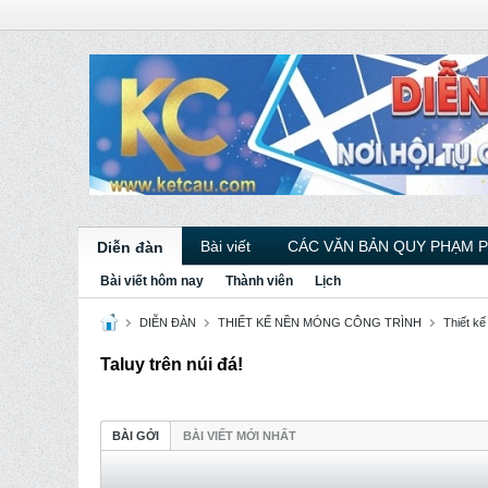
Bài viết
CÁC VĂN BẢN QUY PHẠM 
Diễn đàn
Bài viết hôm nay
Thành viên
Lịch
DIỄN ĐÀN
THIẾT KẾ NỀN MÓNG CÔNG TRÌNH
Thiết kế
Taluy trên núi đá!
BÀI GỞI
BÀI VIẾT MỚI NHẤT