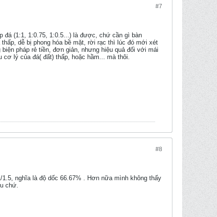
#7
p đá (1:1, 1:0.75, 1:0.5...) là được, chứ cần gì bàn
hấp, dễ bị phong hóa bề mặt, rời rạc thì lúc đó mới xét
biện pháp rẻ tiền, đơn giản, nhưng hiệu quả đối với mái
u cơ lý của đá( đất) thấp, hoặc hầm... mà thôi.
#8
1/1.5, nghĩa là độ dốc 66.67% . Hơn nữa mình không thấy
êu chứ.