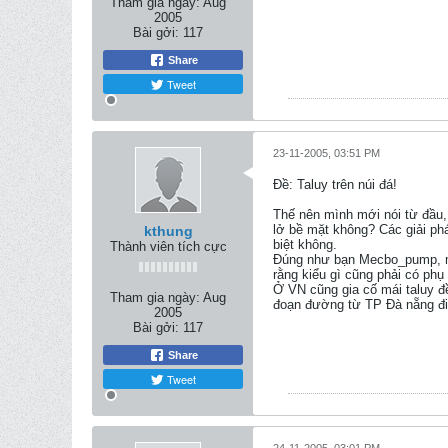
Tham gia ngày:
Aug
2005
Bài gởi:
117
Share
Tweet
23-11-2005, 03:51 PM
Ðề: Taluy trên núi đá!
Thế nên mình mới nói từ đầu, 
lở bề mặt không? Các giải phá
kthung
biệt không.
Thành viên tích cực
Đúng như bạn Mecbo_pump, mì
rằng kiểu gì cũng phải có phụ 
Ở VN cũng gia cố mái taluy đ
Tham gia ngày:
Aug
đoạn đường từ TP Đà nẵng đi 
2005
Bài gởi:
117
Share
Tweet