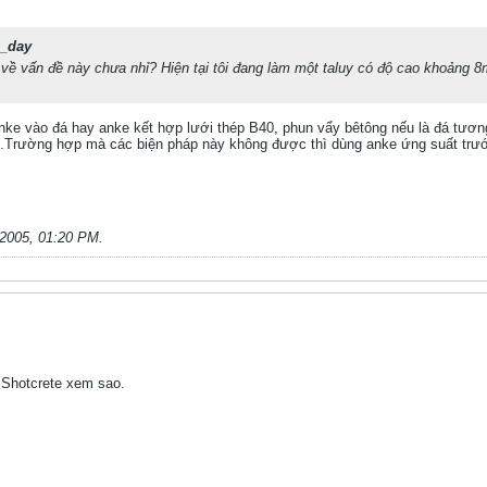
i_day
về vấn đề này chưa nhỉ? Hiện tại tôi đang làm một taluy có độ cao khoảng 8
anke vào đá hay anke kết hợp lưới thép B40, phun vẩy bêtông nếu là đá tương 
.Trường hợp mà các biện pháp này không được thì dùng anke ứng suất trướ
-2005, 01:20 PM
.
 Shotcrete xem sao.