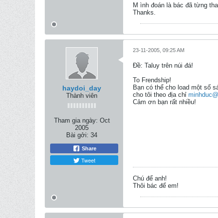
M ình đoán là bác đã từng tha
Thanks.
23-11-2005, 09:25 AM
Ðề: Taluy trên núi đá!
To Frendship!
Bạn có thể cho load một số s
haydoi_day
cho tôi theo địa chỉ
minhduc@
Thành viên
Cảm ơn bạn rất nhiều!
Tham gia ngày:
Oct
2005
Bài gởi:
34
Share
Tweet
Chú để anh!
Thôi bác để em!