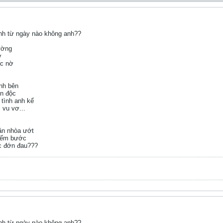
anh từ ngày nào không anh??
ường
ớ
ức nờ
.
nh bên
n độc
tình anh kể
 vu vơ...
ần nhòa ướt
đếm bước
ợc đớn đau???
anh từ ngày nào không anh??