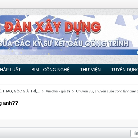
PHÁP LUẬT
BIM - CÔNG NGHỆ
THƯ VIỆN
TUYỂN DỤNG
THAO, GÓC GIẢI TRÍ,...
Vui chơi - giải trí
Chuyện vui, chuyện cười trong làng xây
ng anh??