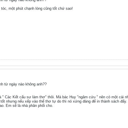
óc, một phút chạnh lòng cũng tốt chứ sao!
anh từ ngày nào không anh??
y là " Các Kết cấu sư làm thơ" thôi. Mà bác Huy "ngâm cứu " nên có một cái
 tốt nhưng nếu xếp vào thể thơ tự do thì nó xứng đáng để in thành sách đấy. 
o. Em sẽ là nhà phân phối cho.