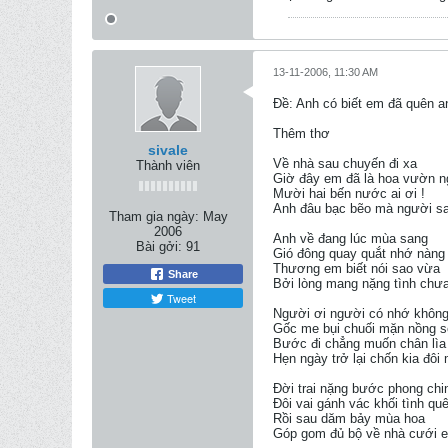
13-11-2006, 11:30 AM
Ðề: Anh có biết em đã quên 
Thêm thơ
sivale
Về nhà sau chuyến đi xa
Thành viên
Giờ đây em đã là hoa vườn 
Mười hai bến nước ai ơi !
Anh đâu bạc bẽo mà người s
Tham gia ngày:
May
2006
Anh về đang lúc mùa sang
Bài gởi:
91
Gió đông quay quắt nhớ nàn
Thương em biết nói sao vừa
Share
Bởi lòng mang nặng tình chư
Tweet
Người ơi người có nhớ khôn
Gốc me bụi chuối mặn nồng s
Bước đi chẳng muốn chân lìa
Hẹn ngày trở lại chốn kia đôi
Đời trai nặng bước phong chi
Đôi vai gánh vác khối tình qu
Rồi sau dăm bảy mùa hoa
Góp gom đủ bộ về nhà cưới 