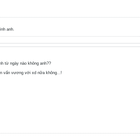
mình anh.
anh từ ngày nào không anh??
kòn vấn vương với xd nữa không...!