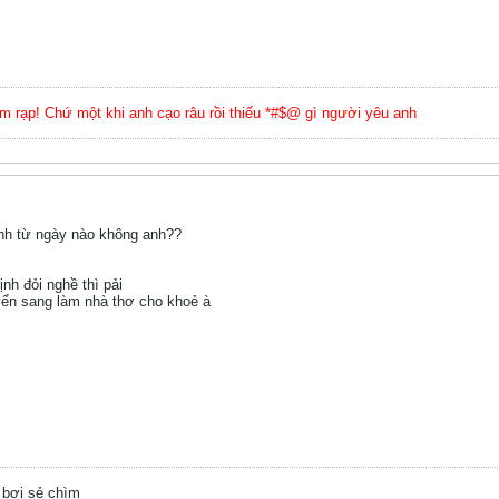
ậm rạp! Chứ một khi anh cạo râu rồi thiếu *#$@ gì người yêu anh
anh từ ngày nào không anh??
nh đỏi nghề thì pải
yển sang làm nhà thơ cho khoẻ à
 bơi sẻ chìm