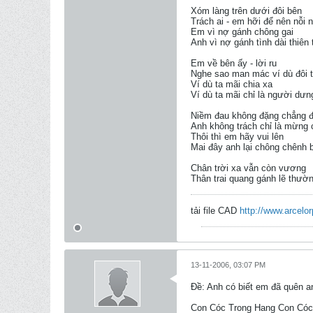
Xóm làng trên dưới đôi bên
Trách ai - em hỡi để nên nỗi 
Em vì nợ gánh chông gai
Anh vì nợ gánh tình dài thiên 
Em về bên ấy - lời ru
Nghe sao man mác ví dù đôi 
Ví dù ta mãi chia xa
Ví dù ta mãi chỉ là người dưn
Niềm đau không đặng chẳng 
Anh không trách chỉ là mừng
Thôi thì em hãy vui lên
Mai đây anh lại chông chênh
Chân trời xa vẫn còn vương
Thân trai quang gánh lẽ thườ
tải file CAD
http://www.arcelo
13-11-2006, 03:07 PM
Ðề: Anh có biết em đã quên 
Con Cóc Trong Hang Con Cóc