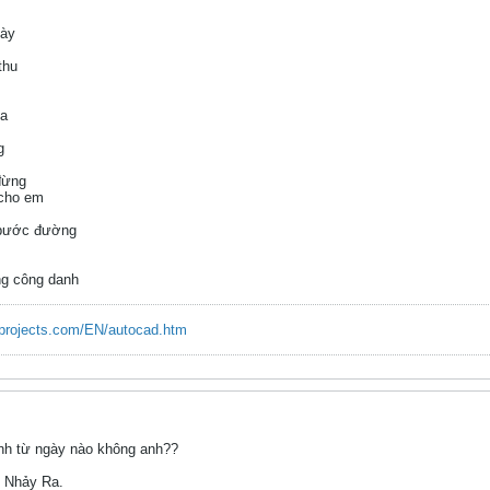
này
thu
ta
g
đừng
 cho em
 bước đường
ng công danh
rprojects.com/EN/autocad.htm
anh từ ngày nào không anh??
 Nhảy Ra.