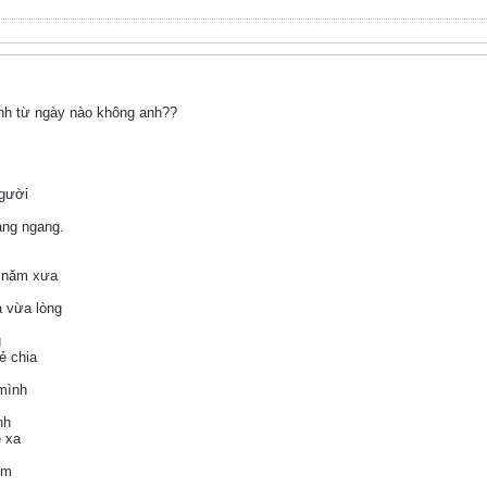
anh từ ngày nào không anh??
người
ang ngang.
g năm xưa
a vừa lòng
g
ẻ chia
 mình
nh
ê xa
em