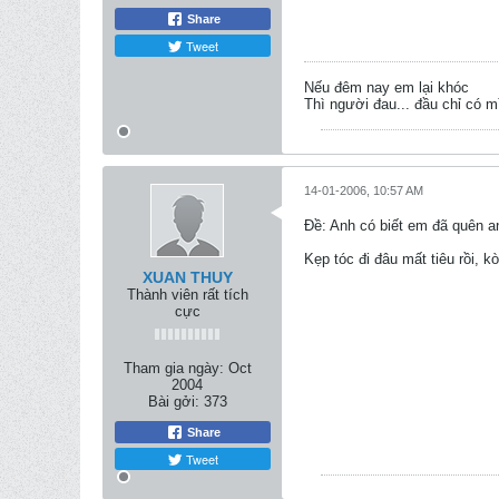
Share
Tweet
Nếu đêm nay em lại khóc
Thì người đau... đầu chỉ có 
14-01-2006, 10:57 AM
Ðề: Anh có biết em đã quên 
Kẹp tóc đi đâu mất tiêu rồi, 
XUAN THUY
Thành viên rất tích
cực
Tham gia ngày:
Oct
2004
Bài gởi:
373
Share
Tweet