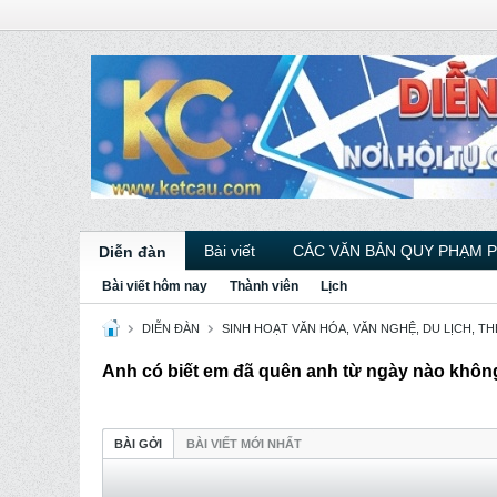
Bài viết
CÁC VĂN BẢN QUY PHẠM 
Diễn đàn
Bài viết hôm nay
Thành viên
Lịch
DIỄN ĐÀN
SINH HOẠT VĂN HÓA, VĂN NGHỆ, DU LỊCH, THỂ 
Anh có biết em đã quên anh từ ngày nào khô
BÀI GỞI
BÀI VIẾT MỚI NHẤT