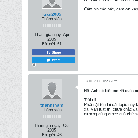
Cám ơn các bác, cám ơn kẹp t
luan2005
Thành viên
Tham gia ngày:
Apr
2005
Bài gởi:
61
Share
Tweet
13-01-2006, 05:36 PM
Ðề: Anh có biết em đã quên 
Trùi ui!
Phải đặt tên lại cái topic nà
thanhfnam
xá. Vần luật thì chưa chắc đã
Thành viên
giường cũng được quá chứ sa
Tham gia ngày:
Oct
2005
Bài gởi:
46