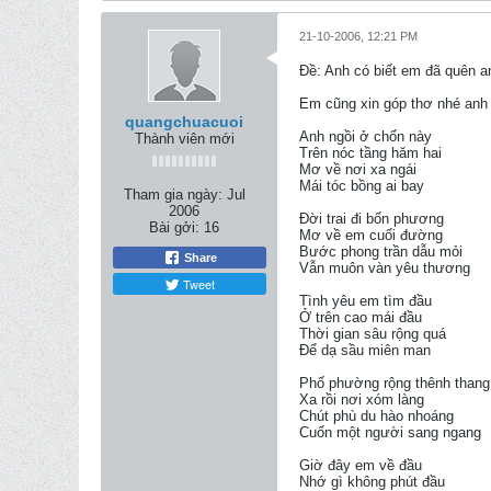
21-10-2006, 12:21 PM
Ðề: Anh có biết em đã quên 
Em cũng xin góp thơ nhé an
quangchuacuoi
Anh ngồi ở chốn này
Thành viên mới
Trên nóc tầng hăm hai
Mơ về nơi xa ngái
Mái tóc bồng ai bay
Tham gia ngày:
Jul
2006
Đời trai đi bốn phương
Bài gởi:
16
Mơ về em cuối đường
Bước phong trần dẫu mỏi
Share
Vẫn muôn vàn yêu thương
Tweet
Tình yêu em tìm đầu
Ở trên cao mái đầu
Thời gian sâu rộng quá
Để dạ sầu miên man
Phố phường rộng thênh thang
Xa rồi nơi xóm làng
Chút phù du hào nhoáng
Cuốn một người sang ngang
Giờ đây em về đầu
Nhớ gì không phút đầu