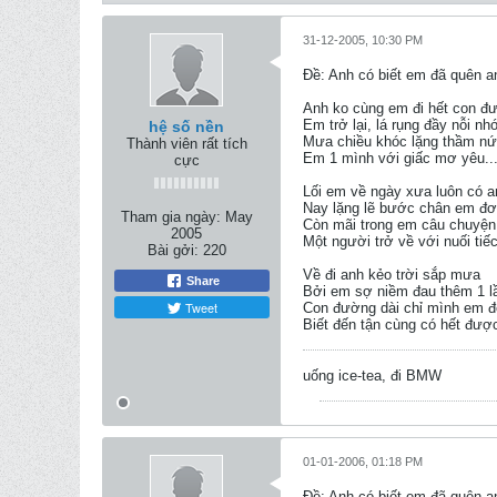
31-12-2005, 10:30 PM
Ðề: Anh có biết em đã quên 
Anh ko cùng em đi hết con đ
Em trở lại, lá rụng đầy nỗi nh
hệ số nền
Mưa chiều khóc lặng thầm n
Thành viên rất tích
Em 1 mình với giấc mơ yêu..
cực
Lối em về ngày xưa luôn có a
Nay lặng lẽ bước chân em đơ
Tham gia ngày:
May
Còn mãi trong em câu chuyện 
2005
Một người trở về với nuối tiếc
Bài gởi:
220
Về đi anh kẻo trời sắp mưa
Share
Bởi em sợ niềm đau thêm 1 l
Tweet
Con đường dài chỉ mình em 
Biết đến tận cùng có hết đư
uống ice-tea, đi BMW
01-01-2006, 01:18 PM
Ðề: Anh có biết em đã quên 