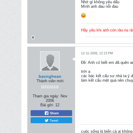
Nhớ gì không yêu dấu
Mình anh đau nỗi đau
Hãy yêu khi anh còn râu ria r
12-11-2006, 12:13 PM
Ðề: Anh có biết em đã quên 
trời ạ
các bác kết cấu sư nhà ta ý đị
bacnghean
làm kết cấu mệt quá nên chu
Thành viên mới
Tham gia ngày:
Nov
2006
Bài gởi:
12
Share
Tweet
cuộc sống là biển cả ai không